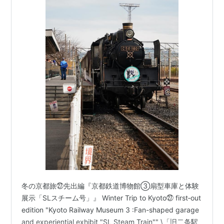
冬の京都旅㉗先出編『京都鉄道博物館③扇型車庫と体験
展示「SLスチーム号」』 Winter Trip to Kyoto㉗ first‐out
edition "Kyoto Railway Museum 3 :Fan-shaped garage
and experiential exhibit "SL Steam Train"" \「旧二条駅