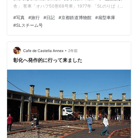
舎」 客車「オハフ50形68号車」1977年 「SLのりば（券
売機）」 体験展示「SLスチーム号」 「扇型車庫」 現存
#
写真
#
旅行
#
日記
#
京都鉄道博物館
#
扇型車庫
する日本最古の鉄筋コンクリート造りの扇形車庫に、動
#
SLスチーム号
態保存車両8両を含む蒸気機関車20両を保存・展示して
います。 参考：京都鉄道博物館より 体験…
•
Cafe de Castella Annex
2年前
彰化へ発作的に行って来ました