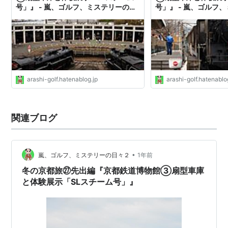
号」』 - 嵐、ゴルフ、ミステリーの
号」』 - 嵐、ゴルフ
日々２
日々２
arashi-golf.hatenablog.jp
arashi-golf.hatenablo
関連ブログ
•
嵐、ゴルフ、ミステリーの日々２
1年前
冬の京都旅㉗先出編『京都鉄道博物館③扇型車庫
と体験展示「SLスチーム号」』