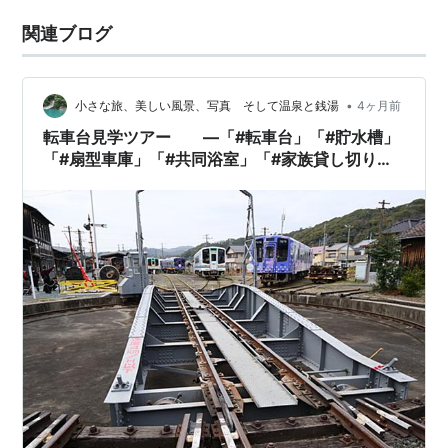
関連ブログ
•
小さな旅、美しい風景、写真 そして温泉と銭湯
4ヶ月前
転車台見学ツアー ―「#転車台」「#貯水槽」
「#扇型車庫」「#共同浴室」「#家族貸し切り列
車」 ―