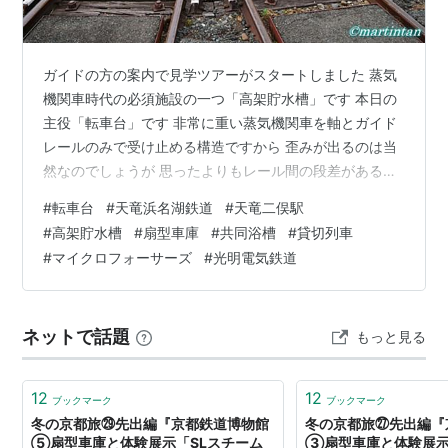
ガイドの方の案内で見学ツアーがスタートしました 蒸気
機関車時代の必須施設の一つ「高架貯水槽」です 本日の
主役「転車台」です 非常に重い蒸気機関車を軸とガイド
レールのみで受け止める構造ですから 歪みが出るのは当
然なのでしょうが 思ったよりもレール間の段差があるこ
とに驚きました 動く構造物を今でも維持するために日々
#
転車台
#
天竜浜名湖鉄道
#
天竜二俣駅
ご苦労されているだろうと思いました 続いて線形車庫で
#
高架貯水槽
#
扇型車庫
#
共同浴槽
#
貸切列車
す 鉄道歴史館では「運賃表」や「硬券切符券売機」も展
#
マイクロフォーサーズ
#
光明電気鉄道
示されていました こちらは共同浴場跡です 歴史を感じさ
せる建物です 三列車揃い踏み 「家族貸し切り列車」もい
ました これまで幾つかの転車台を訪れています
ネットで話題
もっと見る
martintan.haten…
12
12
ブックマーク
ブックマーク
冬の京都旅㉙先出編『京都鉄道博物館
冬の京都旅㉗先出編『
⑤扇型車庫と体験展示「SLスチーム
③扇型車庫と体験展示