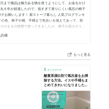
今日まで備品は極力ある物を使うようにして、お金をかけ
、丸６年が経過したので、低すぎて座りにくい風呂の椅子
ポチお願いします！ 薪ストーブ暮らし 人気ブログランキ
ドの色、椅子や桶、手桶まで色合いを揃えてあって、前
、そのままの状態で使ってきましたが、椅子の高さが１５
くいので、椅子の高さは３０cmを条件で探して良さそう
風呂桶
o/4dhVZAt https://amzn.to/3Me28l6 https…
もっと見る
5
ブックマーク
酸素系漂白剤で風呂釜をお掃
除する方法。イスや手桶もま
とめてきれいになりました。
- ぷちこの暮らし研究