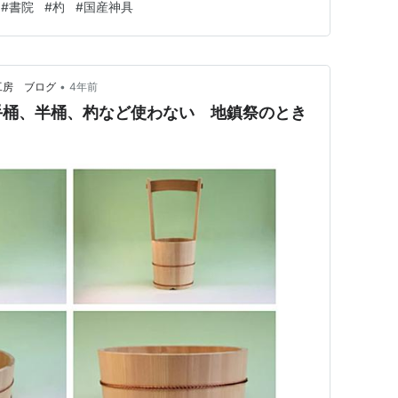
#
書院
#
杓
#
国産神具
検討がつかないことだらけ。 もうわからないことは検
そんなときに稚拙なブログであっ…
•
工房 ブログ
4年前
手桶、半桶、杓など使わない 地鎮祭のとき