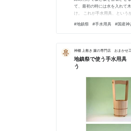
て、最初の時には水を入れて
け。 これが手水用具、という
人のほうが激減しているはずだ
#
地鎮祭
#
手水用具
#
国産神
おいてください。 タガなどは
ど、こちらのタガは締め付けで
神棚 上敷き 簾の専門店 おまかせ
地鎮祭で使う手水用具
う