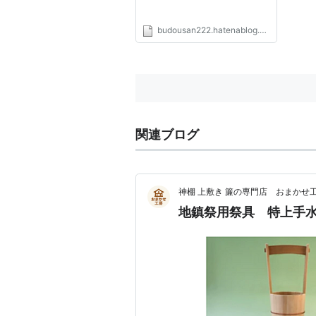
budousan222.hatenablog.com
関連ブログ
神棚 上敷き 簾の専門店 おまかせ
地鎮祭用祭具 特上手