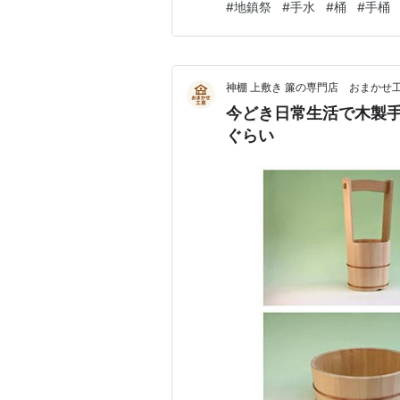
#
地鎮祭
#
手水
#
桶
#
手桶
て、何が間違っているのか皆目
索するほうがいいかも、、、
神棚 上敷き 簾の専門店 おまかせ
今どき日常生活で木製
ぐらい