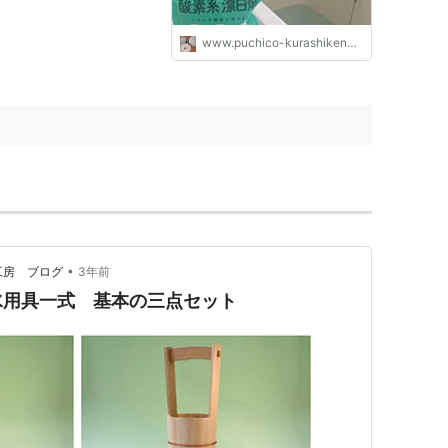
www.puchico-kurashikenkyu.work
•
工房 ブログ
3年前
水用具一式 基本の三点セット