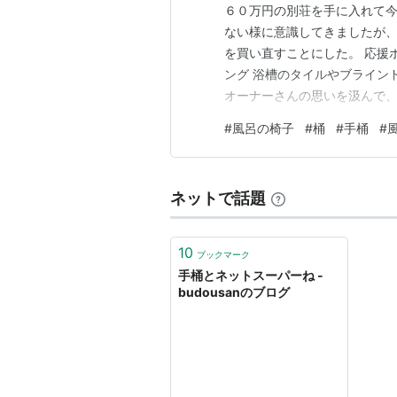
６０万円の別荘を手に入れて
ない様に意識してきましたが
を買い直すことにした。 応援
ング 浴槽のタイルやブライン
オーナーさんの思いを汲んで
cmほどしかなく低くて使いに
#
風呂の椅子
#
桶
#
手桶
#
な品物を見つけた。 https://amzn.t
ネットで話題
10
ブックマーク
手桶とネットスーパーね -
budousanのブログ