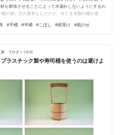
木材を膨張させることによって水漏れしないようにするわ
か桶の使い方の基本なんだけど、今どき木製の桶を使う
から、使い方を知らない人が大勢いる。 まずは知って
具
#
手桶
#
半桶
#
こぼし
#
紙受け
#
紙のせ
お飾りとして貼り付けてあるだけのものもあるようだけ
す、バンバン上にあげて絶妙…
•
工房 ブログ
3年前
 プラスチック製や寿司桶を使うのは避けよ