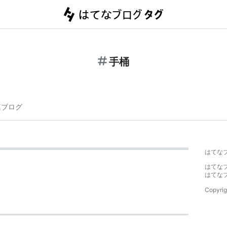
手桶
連ブログ
はてな
はてな
はてな
Copyrig