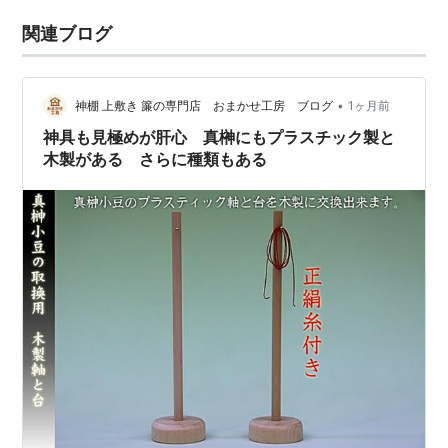
関連ブログ
•
神棚 上敷き 簾の専門店 おまかせ工房 ブログ
1ヶ月前
神具も見極めが肝心 真榊にもプラスチック製と
木製がある さらに種類もある