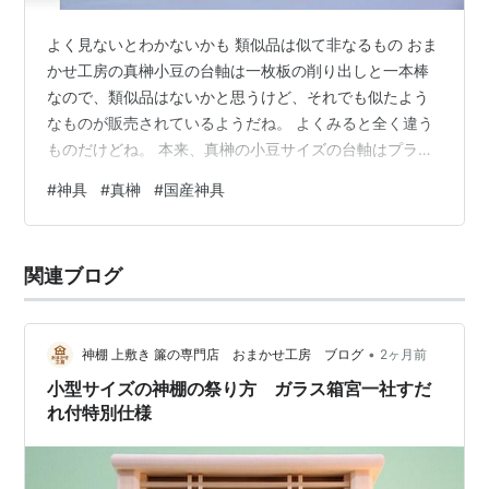
よく見ないとわかないかも 類似品は似て非なるもの おま
かせ工房の真榊小豆の台軸は一枚板の削り出しと一本棒
なので、類似品はないかと思うけど、それでも似たよう
なものが販売されているようだね。 よくみると全く違う
ものだけどね。 本来、真榊の小豆サイズの台軸はプラス
チック製でしたけど、どうしてもプラスチック製は嫌
#
神具
#
真榊
#
国産神具
だ、木製が良いという強すぎる要望があって作り出した
経緯がある。 神具などはプラスチック製より木製のほう
が好まれる傾向は十分承知をしているけど、大量生産、
関連ブログ
大量販売を考えると、木製製品はプラスチック製品に比
べて効率が悪い、とても悪い。 だから、プラスチック製
だから偽物という話ではなく、単に木製があ…
•
神棚 上敷き 簾の専門店 おまかせ工房 ブログ
2ヶ月前
小型サイズの神棚の祭り方 ガラス箱宮一社すだ
れ付特別仕様