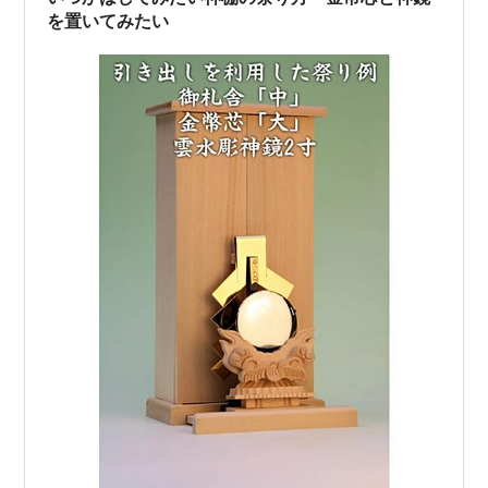
かがあるんだろう。 漢はいつでも崖っぷちと…
を置いてみたい