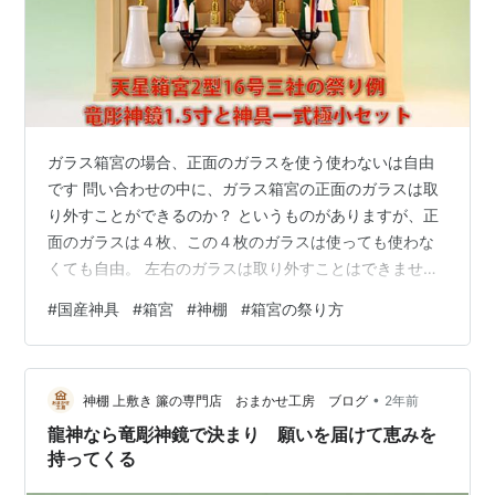
ガラス箱宮の場合、正面のガラスを使う使わないは自由
です 問い合わせの中に、ガラス箱宮の正面のガラスは取
り外すことができるのか？ というものがありますが、正
面のガラスは４枚、この４枚のガラスは使っても使わな
くても自由。 左右のガラスは取り外すことはできませ
ん。 毎日、水を交換するような場合なら、ガラスを入れ
#
国産神具
#
箱宮
#
神棚
#
箱宮の祭り方
てしまうと開け閉めが面倒だってときには、中２枚だけ
開けておくとかなんらかの手立てを考えてもいいでしょ
う。 普段はお供物はしないってときならば、ガラスを閉
•
めておくとかね。 天星箱宮三社と最も小さな神具一式セ
神棚 上敷き 簾の専門店 おまかせ工房 ブログ
2年前
ットの参考例 【神具】天星2型 小型 神棚 16号（幅1尺6
龍神なら竜彫神鏡で決まり 願いを届けて恵みを
寸相当） ---詳しい紹介--…
持ってくる