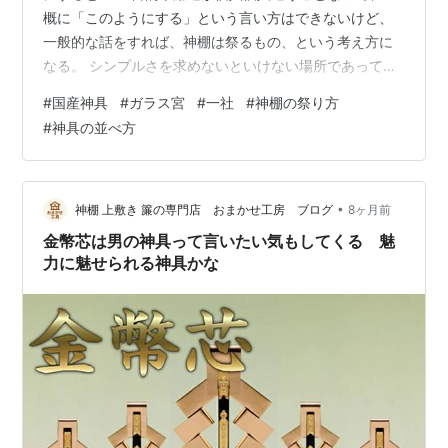
概に「このようにする」という言い方はできないけど、
一般的な話をすれば、神棚は祭るもの、という考え方に
なる。 シンプルさを求めないといけない場所であって
も、ポツンと神札のみを貼り付けているのでは、どこと
#
国産神具
#
ガラス宮
#
一社
#
神棚の祭り方
なくヒトケを感じないわけだ。 神棚を使わないのであれ
#
神具の並べ方
ば、小さな額に入れておいてもいいだろうし、色紙でも
神札の背面にあるだけでも違う。 やはり、ヒトケは温か
みを醸し出すので、ひと工夫の手を加えたものがいいで
しょう。 普通に神棚を使って祭って置く場合には、多少
•
神棚 上敷き 簾の専門店 おまかせ工房 ブログ
8ヶ月前
の神具は欲しい、是非とも置いておきたい、…
金幣芯は男の神具って言いたい気もしてくる 魅
力に魅せられる神具かな