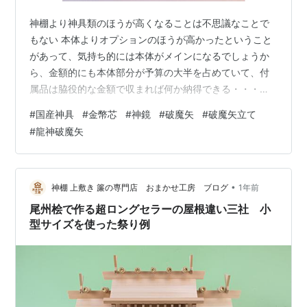
神棚より神具類のほうが高くなることは不思議なことで
もない 本体よりオプションのほうが高かったということ
があって、気持ち的には本体がメインになるでしょうか
ら、金額的にも本体部分が予算の大半を占めていて、付
属品は脇役的な金額で収まれば何か納得できる・・・と
考えることが多いはず。 しかし、世の中には誰もが考え
#
国産神具
#
金幣芯
#
神鏡
#
破魔矢
#
破魔矢立て
るようなこととは真逆に進んでいくこともある。 趣味の
#
龍神破魔矢
領域だと、オプションのほうが断然高額ですけどけ
ね、、、という反応もあったりして、なかなか満足度を
満たすことの個人差がすごい。 神棚の祭り方でも、本体
の神棚より神具類のほうが高くなったということが多々
•
神棚 上敷き 簾の専門店 おまかせ工房 ブログ
1年前
あるわけでして、どのような神棚を選ぶのか？ と…
尾州桧で作る超ロングセラーの屋根違い三社 小
型サイズを使った祭り例