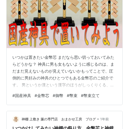
いつかは置きたい金幣芯 まだなら思い切っておいてみた
らどうかな？ 神具に男も女もないように感じるのは、ま
だまだ見えないものが見えていないかもってことで、圧
倒的に男好みの神具のひとつでもある金幣芯のご紹介で
す。 男というか漢という漢字のほうがしっくりくる、戦
国武将も愛してやまなかった金幣芯の魅力は、戦ってい
#
国産神具
#
金幣芯
#
御幣
#
幣束
#
幣束立て
る感を彷彿させ、守りきる精神力の助けになるような不
思議な神具でもある。 ピカピカしていて綺麗とか、ゴー
ルドだからなんだとか、そういうチャラけたイメージで
•
使う漢はまず居ないわけでして、意味を含めたものを神
神棚 上敷き 簾の専門店 おまかせ工房 ブログ
1年前
前に置くのは、生死の境目まで行き着くと見えてくる何
いつかはしてみたい神棚の祭り方 金幣芯と神鏡