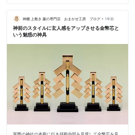
う。また、この榊立て用の受け皿は「簡易的な桧製の正
方形盛り塩皿」としても使えます。尚、これとは別に
•
「本格的な桧製の八角形盛り塩皿」もありますので、併
神棚 上敷き 簾の専門店 おまかせ工房 ブログ
1年前
せて紹介をしておきます。 この正方形の桧製の受け皿
神前のスタイルに玄人感をアップさせる金幣芯と
は、おまかせ工房の国産榊立てに完全対応していて、…
いう魅惑の神具
実際の神社の本殿に行き拝殿内部を見渡して金幣芯を見