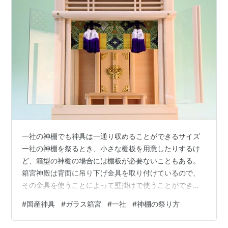
一社の神棚でも神具は一通り収めることができるサイズ
一社の神棚を祭るとき、小さな棚板を用意したりするけ
ど、箱型の神棚の場合には棚板が必要ないこともある。
箱宮神殿は背面に吊り下げ金具を取り付けているので、
その金具を使うことによって壁掛けで使うことができ
る。 というか、棚板の上において祭っていることもある
#
国産神具
#
ガラス箱宮
#
一社
#
神棚の祭り方
から、壁でもいいし、置くだけでもいいと言える。 箱型
仕様の神棚の場合、内部に神具を収めることが多い。 そ