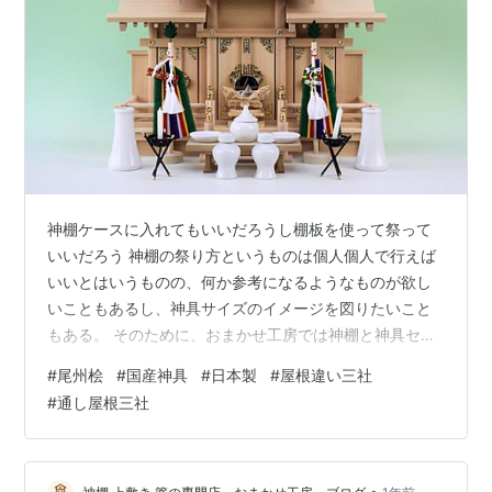
神棚ケースに入れてもいいだろうし棚板を使って祭って
いいだろう 神棚の祭り方というものは個人個人で行えば
いいとはいうものの、何か参考になるようなものが欲し
いこともあるし、神具サイズのイメージを図りたいこと
もある。 そのために、おまかせ工房では神棚と神具セッ
トを組み合わせたときの事例を紹介しているので参考に
#
尾州桧
#
国産神具
#
日本製
#
屋根違い三社
なるかと思う。 神棚、特に三社の神棚には「通し屋根」
#
通し屋根三社
「屋根違い」の２大屋根があることは、神棚を選び出す
と気づくはず。 歴史的には通し屋根のほうが古いので、
明治、大正、昭和の初期ぐらいまでの神棚は通し屋根だ
•