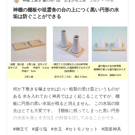
ったはず、それと箱型の神棚かな。 今は、屋根違い三社
神棚 上敷き 簾の専門店 おまかせ工房 ブログ
1年前
のほうが販売されているような気もするけど…
神棚の棚板や祖霊舎の台の上につく黒い円形の水
垢は防ぐことができる
何か下敷きを噛ませればいい 桧製の受け皿というものが
ある 水を入れておく神具ではよく起こることですが、棚
板に円形の黒い水垢が残ると消えません。 この水垢の除
去はとても大変です。 【棚板に残ってしまった黒い円形
の水垢を落とす方法】の対策を試してみることができま
すが、慣れたテクニックがないと失敗も考えられるの
#
榊立て
#
盛り塩
#
水玉
#
セトモノセット
#
国産神具
で、榊立ての水垢対策として先に使ってもいいでしょ