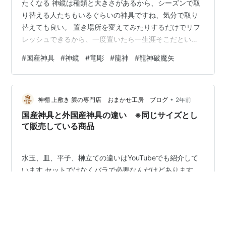
たくなる 神鏡は種類と大きさがあるから、シーズンで取
り替える人たちもいるぐらいの神具ですね、気分で取り
替えても良い。 置き場所を変えてみたりするだけでリフ
レッシュできるから、一度置いたら一生涯そこだという
のもいいけど、コロコロ取り替えていい神具ってことで
#
国産神具
#
神鏡
#
竜彫
#
龍神
#
龍神破魔矢
す。 一度置いた神具を焼納に出してしまうこともあれ
ば、しまっておいて次回出してみるというのも有りだか
らね。 ところで、今年は龍神の人気があって辰年ってこ
•
とも関係しているのかな。 干支って忘れてた、、、こと
神棚 上敷き 簾の専門店 おまかせ工房 ブログ
2年前
もあるだろう、忘れていたらそれはそれでいいんじゃな
国産神具と外国産神具の違い ※同じサイズとし
いかな。 龍、竜・・・どっちの漢字で書く…
て販売している商品