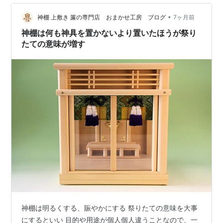
のためどの程度の神具なら入るのか、全体のボリューム
•
感、サイズ感を伝えたいために、神具を入れたときの参
神棚 上敷き 簾の専門店 おまかせ工房 ブログ
7ヶ月前
考例を商品ページでも掲載をしています。 小型化、小さ
神棚は何も神具を置かないより置いたほうが祭り
な神棚すぎてしまうと、神具が全く入らない…
たての意味が増す
神棚は明るくする、賑やかにする 祭りたての意味を大事
にするといい 目的や用途が個人個人違うことなので、一