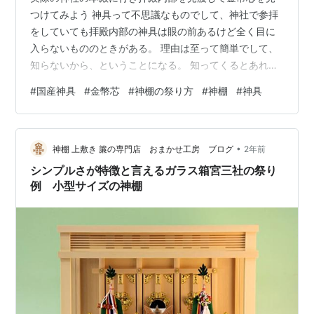
つけてみよう 神具って不思議なものでして、神社で参拝
をしていても拝殿内部の神具は眼の前あるけど全く目に
入らないもののときがある。 理由は至って簡単でして、
知らないから、ということになる。 知ってくるとあれこ
れ置いてある神具が目に入ってきます。 要するに、生活
#
国産神具
#
金幣芯
#
神棚の祭り方
#
神棚
#
神具
にはほとんど無関係なモノってことなんだけど、知って
くると面白みが増すし、知らずに次から次へと神社仏閣
巡りをしていても飽きていくるはずだから、知識を深め
•
ていくと長い趣味の出来上がりってことになるはず。 置
神棚 上敷き 簾の専門店 おまかせ工房 ブログ
2年前
き方、組み合わせっていう部分に着眼して、拝殿内部を
シンプルさが特徴と言えるガラス箱宮三社の祭り
見渡してみると、いろいろな置き方、飾り場…
例 小型サイズの神棚