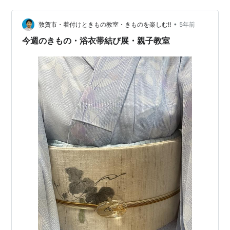
まで私がやったことのない形の中から選ぶとします。 事
前説明 第5位 第4位 第3位 第2位 第1位 編集後記 事前説
•
明 立っているやつが『枕』、枕に乗っているやつが
敦賀市・着付けときもの教室・きものを楽しむ‼
5年前
『蝶』、それと扇です。 一応形としてはこんな種類があ
今週のきもの・浴衣帯結び展・親子教室
ります。私…