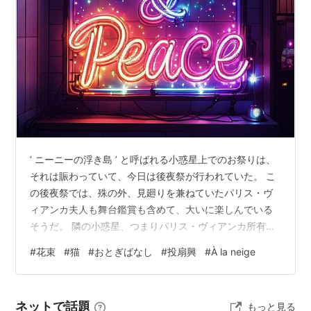
投扇興の見立て
‘ ニーニーの浮き島 ’ と呼ばれる小惑星上でのお祭りは、
それは賑わっていて、今日は後夜祭が行われていた。 こ
の後夜祭では、殊の外、見廻りを兼ねていたパリス・ヴ
ィアンカ夫人も舞台鑑賞も含めて、大いに楽しんでいる
そうだ。 隣の小惑星、つまりパリス・ヴィアンカ所有の
小惑星からも観光客が訪れているという、こちら ‘ ニーニ
#
花束
#
猫
#
おとぎばなし
#
投扇興
#
À la neige
ーの浮き島 ’ 小惑星上での大きなお祭りは、後夜祭の日を
迎えて、いよいよ盛り上がりを見せている。 オロル・サ
ヨは、通信障害の影響を被ってしまったおかげで、パリ
ネットで話題
もっと見る
ス・ヴィアンカの宇宙船に乗りこめて、この ‘ ニーニーの