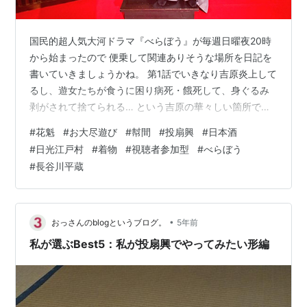
国民的超人気大河ドラマ『べらぼう』が毎週日曜夜20時
から始まったので 便乗して関連ありそうな場所を日記を
書いていきましょうかね。 第1話でいきなり吉原炎上して
るし、遊女たちが食うに困り病死・餓死して、身ぐるみ
剥がされて捨てられる… という吉原の華々しい箇所では
なく暗部もしっかり描いておりましたね。 雑に捨てられ
#
花魁
#
お大尽遊び
#
幇間
#
投扇興
#
日本酒
るのは知っていたけど、現代の健康状態良好な役者さん
#
日光江戸村
#
着物
#
視聴者参加型
#
べらぼう
方が身ぐるみ剥がされて倒れてる絵面でも中々のモノ。
#
長谷川平蔵
史実だと衛生状態も良くないし、性病やらもあったでし
ょうし。 実際の光景はさらに悲惨だったでしょう😶 まあ
題材的には華々しい方を書いていきますよ！！ 劇中で長
谷川平蔵が花魁道中に見惚れて遊…
•
おっさんのblogというブログ。
5年前
私が選ぶBest5：私が投扇興でやってみたい形編