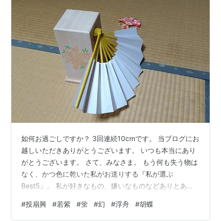
如何お過ごしですか？ 3回連続10cmです。 当ブログにお
越しいただきありがとうございます。 いつも本当にあり
がとうございます。 さて、みなさま。 もう何も失う物は
なく、かつ色に乾いた私がお送りする『私が選ぶ
Best5』。 私が好きなもの、嫌いなものなどありとあら
ゆるBest5を発表します。 本日は【第57弾】として『投
#
投扇興
#
若紫
#
蛍
#
幻
#
浮舟
#
胡蝶
扇興でやってみたい形』で攻めてみたいと思います。 今