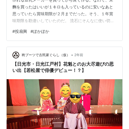
麴を買ったはいいが１キロも入っているのに安いなあと
思っていたら賞味期限が２月までだった。そう、１年賞
味期限を勘違いしていたのだ。 流石にそんなに使い切れ
ないと思ったので、初めて醤油麴と塩麴を仕込んでみ
#
投扇興
#
ぽかぽか
た。 ちゃんと出来るかは分からないが、残りの米麹はと
りあえずチルド保存にした。 さて、今月はキヨちゃんと
くりりんの誕生日がある。それでいつもまとめてお祝い
•
するのだが、今日くりりんが休みになったので急遽今日
袴ブーツで古民家ぐらし（仮）
2年前
お祝いすることに。キヨちゃんのお祝いの品はすでに用
【日光市・日光江戸村】花魁とのお大尽遊びの思
意していたので、とりあえずお寿司やケーキを買い…
い出【若松屋で俳優デビュー！？】