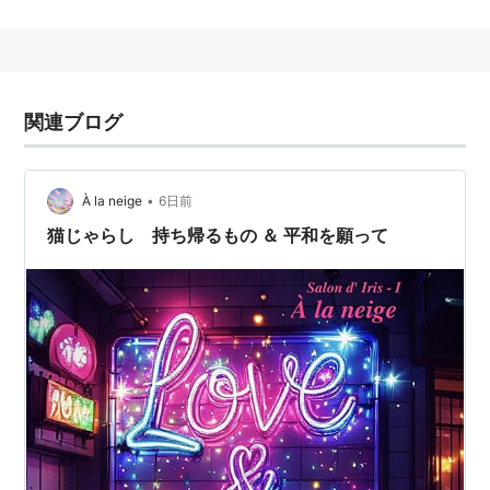
＜広辞苑より＞
正座した状態で広げた扇を持ち、1メートルほど先の緋
関連ブログ
毛氈の中央に置かれた縦長の木製の台に向けて扇を放
つ。狙うのは台の上に置かれた蝶と呼ばれる細工物だ。
鈴の音と共に狙いたがわず蝶を落す事ができたのなら
•
À la neige
6日前
ば、その落し方や落ち方で役を見立てその点数を得る事
猫じゃらし 持ち帰るもの ＆ 平和を願って
ができる。ただし、台にぶつけたり台を倒してはならな
い。外れただけなら手習いとして無点だが、ぶつければ
コツリで1点減点。台を倒せば野分で20点の減点とな
る。
関連サイト
投扇興研究室