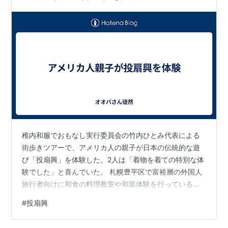
稚内和服でおもなし実行委員会の竹内ひとみ代表による
街歩きツアーで、アメリカ人の親子が日本の伝統的な遊
び「投扇興」を体験した。2人は「着物を着ての特別な体
験でした」と喜んでいた。 札幌豊平区で富裕層の外国人
旅行者向けに和食の料理教室や和装体験を行っている稚
内出身の小川喜諸理さんの紹介で、札幌の専門学校に通
#
投扇興
うブランドさん（24）とアメリカに住む母親のメアリー
さんが先週末、2泊3日で稚内旅行に訪れた際竹内さんの