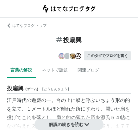
はてなブログ トップ
投扇興
このタグでブログを書く
言葉の解説
ネットで話題
関連ブログ
投扇興
(
ゲーム
)
【
とうせんきょう
】
江戸時代の遊戯の一。台の上に蝶と呼ぶいちょう形の的
を立て、１メートルほど離れた所にすわり、開いた扇を
投げてこれを落とし、扇と的の落ちた形を源氏５４帖に
解説の続きを読む
なぞらえた図式に照らして採点し、優劣を競う。１７７
３年（安永２）頃から盛行。扇落とし、なげおうぎ。