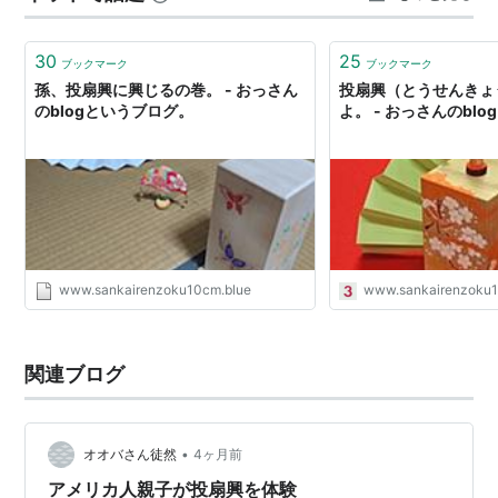
浮き島 ’ 小惑星まで来ることができて、幸運だったと思っ
ていた。 そ…
30
25
ブックマーク
ブックマーク
孫、投扇興に興じるの巻。 - おっさん
投扇興（とうせんきょ
のblogというブログ。
よ。 - おっさんのbl
www.sankairenzoku10cm.blue
www.sankairenzoku1
関連ブログ
•
オオバさん徒然
4ヶ月前
アメリカ人親子が投扇興を体験