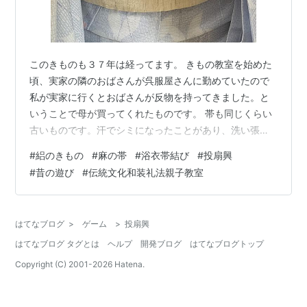
このきものも３７年は経ってます。 きもの教室を始めた
頃、実家の隣のおばさんが呉服屋さんに勤めていたので
私が実家に行くとおばさんが反物を持ってきました。と
いうことで母が買ってくれたものです。 帯も同じくらい
古いものです。汗でシミになったことがあり、洗い張り
して仕立て直してます。 麻の帯です。柄はへちまです。
#
絽のきもの
#
麻の帯
#
浴衣帯結び
#
投扇興
８/3～９/4まで敦賀信用金庫本店で「ゆかた帯結び展」
#
昔の遊び
#
伝統文化和装礼法親子教室
ロビー展示を開催します。 信金さんは。土曜、日曜も開
いてます。 生徒さんたちが結んでいます。 今年のテーマ
は「希望の明日へ繋ぐ」です。 コロナが収束した後の明
はてなブログ
>
ゲーム
>
投扇興
るい未来へ想いを馳せています。 「敦賀市伝統文化和装
はてなブログ タグとは
ヘルプ
開発ブログ
はてなブログトップ
礼法親子教室」５回目を開催し…
Copyright (C) 2001-
2026
Hatena.