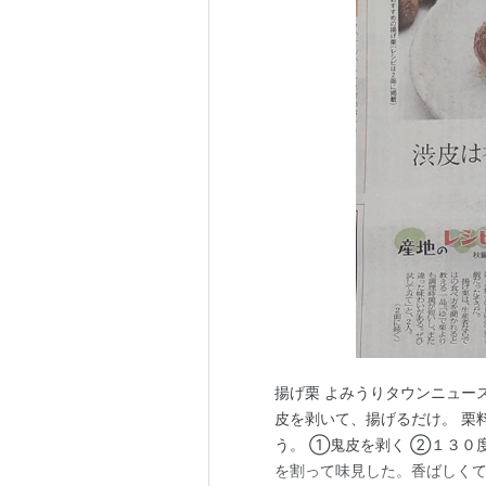
揚げ栗 よみうりタウンニュース
皮を剥いて、揚げるだけ。 栗
う。 ①鬼皮を剥く ②１３０
を割って味見した。香ばしくて