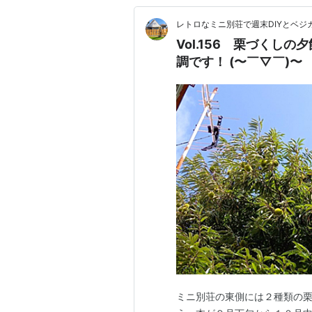
レトロなミニ別荘で週末DIYとベジガ
Vol.156 栗づくしの夕飯
調です！ (〜￣▽￣)〜
ミニ別荘の東側には２種類の