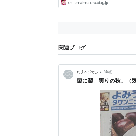
x-eternal-rose-x.blog.jp
関連ブログ
•
たまベジ散歩
2年前
栗に梨。実りの秋。（