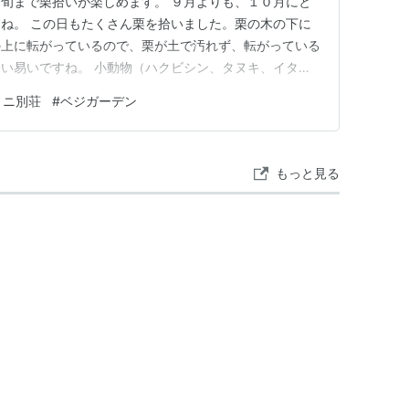
旬まで栗拾いが楽しめます。 ９月よりも、１０月にと
ね。 この日もたくさん栗を拾いました。栗の木の下に
の上に転がっているので、栗が土で汚れず、転がっている
い易いですね。 小動物（ハクビシン、タヌキ、イタ
、食べられた栗もあちらこちらにありました。 栗を拾
ミニ別荘
#
ベジガーデン
使用するのが良いのですが、持っていないので、腰を曲げ
すがに３０分も栗拾いをしている…
もっと見る