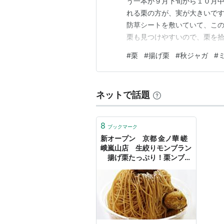
う一本が９月下旬から１０月中
れる栗の方が、実が大きいです
防草シートを敷いていて、こ
栗も見つけやすいので、栗を拾
チ、キツネ）も食べやすいのか
#
栗
#
揚げ栗
#
秋ジャガ
#
うための道具としてトングを
ながら栗拾いを行います。さ
ネットで話題
8
ブックマーク
新オープン 京都 金ノ華 嵯
峨嵐山店 生絞りモンブラン
揚げ栗たっぷり！栗ンブラ
ン : Eternal Rose （エター
ナルローズ）