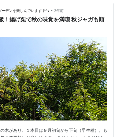
•
ーデンを楽しんでいます (^^♪
2年前
！揚げ栗で秋の味覚を満喫 秋ジャガも順
栗の木があり、１本目は９月初旬から下旬（早生種）。も