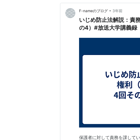
•
F-nameのブログ
3年前
いじめ防止法解説：責
の4）#放送大学講義録
保護者に対して責務を課しているのも