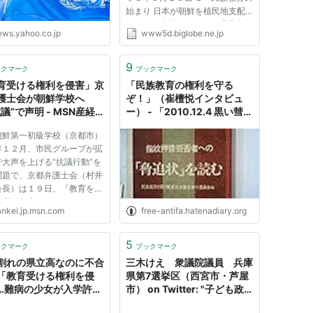
始まり 日本が朝鮮を植民地支配
していた時代、朝鮮人は「日本人
ews.yahoo.co.jp
www5d.biglobe.ne.jp
になること」を強制され（同化・
皇民化政策）ており、朝鮮語教育
をはじめ民族教育は禁止されてい
9
ックマーク
ブックマーク
ました。１９４５年８月１５
育受ける権利を侵害」京
「民族教育の権利を守る
日、...
護士会が朝鮮学校へ
ぞ！」（崔檀悦インタビュ
議”で声明 - MSN産経
ー） - 「2010.12.4 黒い彗星
ース
★救援会」跡地
朝鮮第一初級学校（京都市）
年１２月、市民グループが拡
大声を上げる“抗議行動”を
問題で、京都弁護士会（村井
会長）は１９日、「教育を受
権利を侵害するものだ」との
ankei.jp.msn.com
free-antifa.hatenadiary.org
を発表、鳩山由紀夫首相らに
した。 声明は、学校を批判
行為として許される範囲を超
5
ックマーク
ブックマーク
脅迫的言動」と指摘。...
割れの県立高なのに不合
三木けえ 衆議院議員 兵庫
「教育受ける権利を侵
県第7選挙区（西宮市・芦屋
…難病の少女が入学許可
市） on Twitter: "子ども政
提訴
策においては、あまりにも行