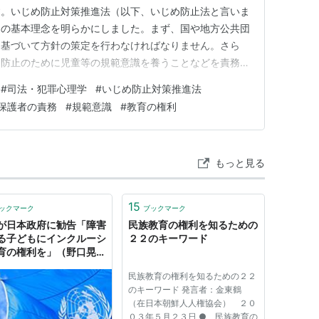
す。いじめ防止対策推進法（以下、いじめ防止法と言いま
めの基本理念を明らかにしました。まず、国や地方公共団
に基づいて方針の策定を行わなければなりません。さら
め防止のために児童等の規範意識を養うことなどを責務と
の冒頭で、次のように明示しています。いじめが、いじ
#
司法・犯罪心理学
#
いじめ防止対策推進法
ける権利を著しく侵害し、その心身の健全な成長及び人格
保護者の責務
#
規範意識
#
教育の権利
みならず、そ…
もっと見る
15
ックマーク
ブックマーク
が日本政府に勧告「障害
民族教育の権利を知るための
る子どもにインクルーシ
２２のキーワード
育の権利を」（野口晃
- エキスパート -
民族教育の権利を知るための２２
oo!ニュース
のキーワード 発言者：金東鶴
（在日本朝鮮人人権協会） ２０
０３年５月２３日 ● 民族教育の