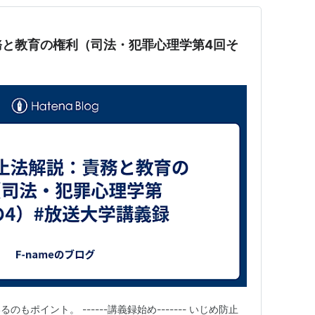
務と教育の権利（司法・犯罪心理学第4回そ
ポイント。 ------講義録始め------- いじめ防止