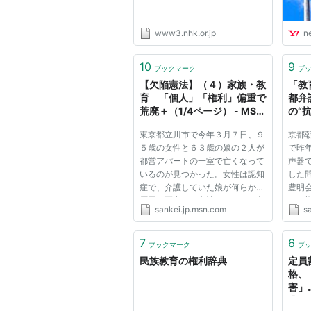
www3.nhk.or.jp
n
10
9
ブックマーク
ブ
【欠陥憲法】（４）家族・教
「教
育 「個人」「権利」偏重で
都弁
荒廃＋（1/4ページ） - MSN
の“抗
産経ニュース
ニュ
東京都立川市で今年３月７日、９
京都
５歳の女性と６３歳の娘の２人が
で昨
都営アパートの一室で亡くなって
声器で
いるのが見つかった。女性は認知
した
症で、介護していた娘が何らかの
豊明
原因で死亡し、女性もまもなく亡
ける
sankei.jp.msn.com
s
くなったとみられている。相次ぐ
声明
「孤立死」の一例だ。 都住宅供
送付
給公社や市によると、母娘の家庭
する
7
6
ブックマーク
ブ
は、行政的支援や見守り、安...
えた「
民族教育の権利辞典
定員
格、
害」
求め