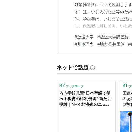
対策推進法について説明しま
す）は、いじめの防止等のた
体、学校等は、いじめ防止法
に、保護者に対しても、いじ
しました。いじめ防止法第1条
#
放送大学
#
放送大学講義録
めを受けた児童等の教育を受
#
基本理念
#
地方公共団体
#
の形成に重大な影響を与えるの
ネットで話題
37
31
ブックマーク
ブ
ろう学校児童“日本手話で学
国連
べず教育の権利侵害” 新たに
のあ
提訴｜NHK 北海道のニュー
ブ教
ス
菜） 
Yah