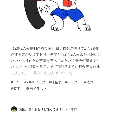
【ZINEの表紙制作料金表】 最近自分の周りでZINEを制
作する方が増えており、是非ともZINEの表紙をお願いし
たいとありがたい言葉を言っていただく機会が増えまし
たので、依頼時の参考に見て頂けるように料金表を作成
しました。 ご興味のある方はいつでも
nonsukenigiri@gmail.com へご連絡ください。 ご質問等
#
ZINE
#
ZINEフェス
#
料金表
#
イラスト
#
依頼
ございましたらこちらの投稿にコメント、もしくは
#
装丁
#
線画イラスト
InstagramやTwitter（x）にお気軽に送ってください〜。
5000円くらいで表紙作ってほしいですとかそんなんでも
大丈夫です。 --- --- --- --- --- --- --- no-sukeの特徴 1.
まるっと…
•
英国。色々あるけど住んでます。
3年前