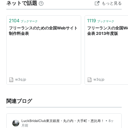
ネットで話題
もっと見る
やお得なプラン、クーポンの活用術まで、最新情報を分
かりやすく徹底解説します。 結論から言うと、…
2104
1119
ブックマーク
ブックマーク
フリーランスのための全国Webサイト
フリーランスの全国W
制作料金表
金表 2013年度版
w3q.jp
w3q.jp
関連ブログ
•
LuckBridalClub東京銀座・丸の内・大手町・恵比寿！
8ヶ
月前