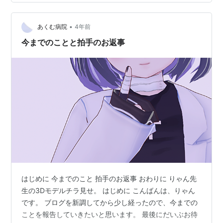
してることだけはひしひし伝わってきてました。本人も
独自にクラスメイトちゃん達に聞き取り調査をしてたら
•
しく、それらの情報をもとに、ついに私に「マミー、
あくむ病院
4年前
私、やるよ」と宣言してきたのが先月の話。 で、さすが
今までのことと拍手のお返事
に氷を耳たぶに当てて安全ピンとか布団針で開けるっ
て…
はじめに 今までのこと 拍手のお返事 おわりに りゃん先
生の3Dモデルチラ見せ。 はじめに こんばんは、りゃん
です。 ブログを新調してから少し経ったので、今までの
ことを報告していきたいと思います。 最後にだいぶお待