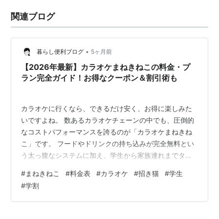
関連ブログ
•
暮らし便利ブログ
5ヶ月前
【2026年最新】カラオケまねきねこの料金・プ
ラン完全ガイド！お得なクーポン＆割引術も
カラオケに行くなら、できるだけ安く、お得に楽しみた
いですよね。 数あるカラオケチェーンの中でも、圧倒的
なコストパフォーマンスを誇るのが「カラオケまねきね
こ」です。 フードやドリンクの持ち込みが完全無料とい
う太っ腹なシステムに加え、学生から家族連れまでター
ゲットに合わせた多彩な料金プランが用意されていま
#
まねきねこ
#
料金表
#
カラオケ
#
招き猫
#
学生
す。 しかし、「店舗によって料金が違うみたいだけど、
#
学割
どうやって調べるの？」「どんなクーポンを使えば一番
安くなる？」と疑問に思う方も多いのではないでしょう
か。 この記事では、カラオケまねきねこの料金システム