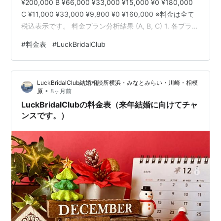
¥200,000 B ¥66,000 ¥33,000 ¥15,000 ¥0 ¥180,000
C ¥11,000 ¥33,000 ¥9,800 ¥0 ¥160,000 ※料金は全て
税込表示です。 料金プラン分析結果 (A, B, C) 1. 各プラン
の特徴 この料金体系は、「初期費用」「活動費用」「成
#
料金表
#
LuckBridalClub
功報酬」の3つの側面で比較できます。 プラン 対象年齢
初期費用 月会費 主な特徴 A 30歳～49歳 ¥66,000
¥8,600 (最安) 月々の固定費を抑える…
LuckBridalClub結婚相談所横浜・みなとみらい・川崎・相模
•
原
8ヶ月前
LuckBridalClubの料金表（来年結婚に向けてチャ
ンスです。）