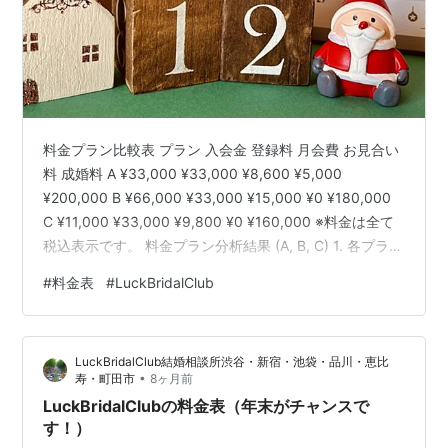
料金プラン比較表 プラン 入会金 登録料 月会費 お見合い
料 成婚料 A ¥33,000 ¥33,000 ¥8,600 ¥5,000
¥200,000 B ¥66,000 ¥33,000 ¥15,000 ¥0 ¥180,000
C ¥11,000 ¥33,000 ¥9,800 ¥0 ¥160,000 ※料金は全て
税込表示です。 料金プラン分析結果 (A, B, C) 1. 各プラン
の特徴 この料金体系は、「初期費用」「活動費用」「成
#
料金表
#
LuckBridalClub
功報酬」の3つの側面で比較できます。 プラン 対象年齢
初期費用 月会費 主な特徴 A 30歳～49歳 ¥66,000
¥8,600 (最安) 月々の固定費を抑える…
LuckBridalClub結婚相談所渋谷・新宿・池袋・品川・恵比
•
寿・町田市
8ヶ月前
LuckBridalClubの料金表（年末がチャンスで
す！）