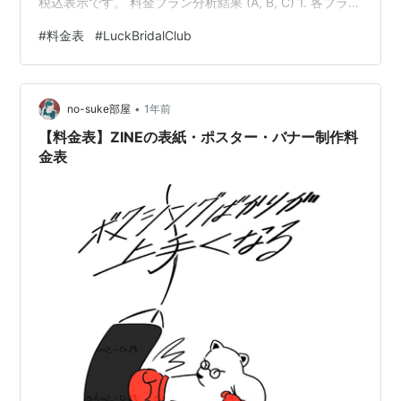
税込表示です。 料金プラン分析結果 (A, B, C) 1. 各プラン
の特徴 この料金体系は、「初期費用」「活動費用」「成
#
料金表
#
LuckBridalClub
功報酬」の3つの側面で比較できます。 プラン 対象年齢
初期費用 月会費 主な特徴 A 30歳～49歳 ¥66,000
¥8,600 (最安) 月々の固定費を抑える…
•
no-suke部屋
1年前
【料金表】ZINEの表紙・ポスター・バナー制作料
金表