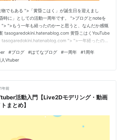
ャル生物でもある ">「黄昏こはく」が誕生日を迎えまし
黄昏時に」としての活動一周年です。 ">ブログとnoteを
"> ">もう一年も経ったのかーと思うと、なんだか感慨
ogaredokini.hatenablog.com 黄昏こはくYouTube
aredokini.hatenablog.com "> ">一年経ったの
」って名乗れなくなるかもしれないな……と思うこはくであ
er
#
ブログ
#
はてなブログ
#
一周年
#
1周年
人Vtuber
1年前
Vtuber活動入門【Live2Dモデリング・動画
イトまとめ】