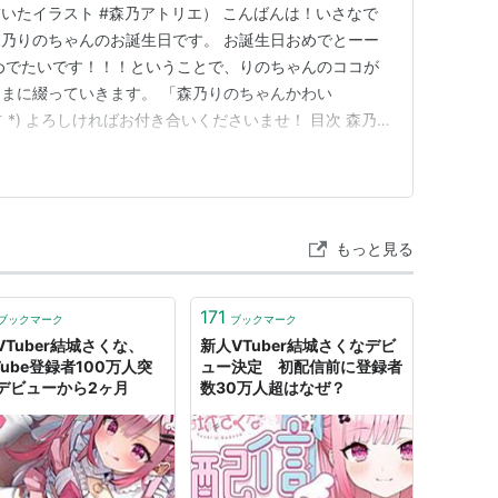
いたイラスト #森乃アトリエ） こんばんは！いさなで
er森乃りのちゃんのお誕生日です。 お誕生日おめでとーー
めでたいです！！！ということで、りのちゃんのココが
まに綴っていきます。 「森乃りのちゃんかわい
｀*) よろしければお付き合いくださいませ！ 目次 森乃
おわりに 森乃りのちゃんとは www.youtube.com
30日に初配信を迎えた新人VTuberです！ ゆるっとした
もっと見る
171
ブックマーク
ブックマーク
VTuber結城さくな、
新人VTuber結城さくなデビ
Tube登録者100万人突
ュー決定 初配信前に登録者
デビューから2ヶ月
数30万人超はなぜ？