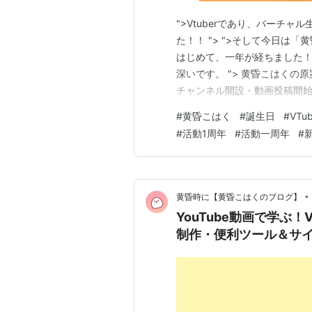
">Vtuberであり、バーチ
た！！ "> ">そして今日は「
はじめて、一年が経ちました！ 
深いです。 "> 黄昏こはくの原案 tas
チャンネル開設・動画投稿開始 tasog
で、そろそろ「新人Vtuber
#
黄昏こはく
#
誕生日
#
VTub
った。
#
活動1周年
#
活動一周年
#
新
•
黄昏時に【黄昏こはくのブログ】
YouTube動画で学ぶ！
制作・便利ツール＆サ