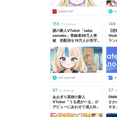
yutura.net
k
155
149
ブックマーク
謎の新人VTuber「saba
【悲
sameko」登録者88万人突
Vtu
破 初配信を19万人が見守
ラン
ったのはなぜ？
kai-you.net
a
97
57
ブックマーク
ブ
あおぎり高校の新人
DM
VTuber「うる虎がーる」が
さか
デビューにあわせて成人向け
タを
ゲームを無料配信開始―企
VT
画、開発、イラストなど全て
ぶ攻