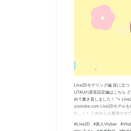
Live2Dモデリング編 役に立
UTAUの原音設定編はこちら 
めて書き直しました！ "> Live2Dモ
youtube.com Live2
た…！！ これからも勉強させ
#
Live2D
#
新人Vtuber
#
Vtu