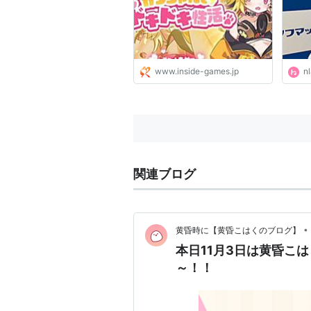
を自身で手掛ける | インサイ
ド
www.inside-games.jp
nl
関連ブログ
•
黄昏時に【黄昏こはくのブログ】
本日11月3日は黄昏こ
～！！