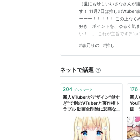
（世にも珍しいいさなさんが描
す！ 11月7日は推しのVtub
ーーー！！！！！ この上なく
好き！ポイントを、ゆるく気ま
い！！」 これが主旨です(*´ω
りのちゃんとは りのちゃんの良さ 
#
森乃りの
#
推し
「森乃りのちゃんは2025年5月
ピンク色…
ネットで話題
204
176
ブックマーク
新人VTuberがデザイン“似す
新人
ぎ”で別のVTuberと著作権ト
You
ラブル 動画全削除に悲痛な
破 
思い明かす - YouTubeニュ
ース | ユーチュラ