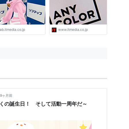
ab.itmedia.co.jp
www.itmedia.co.jp
9ヶ月前
はくの誕生日！ そして活動一周年だ～