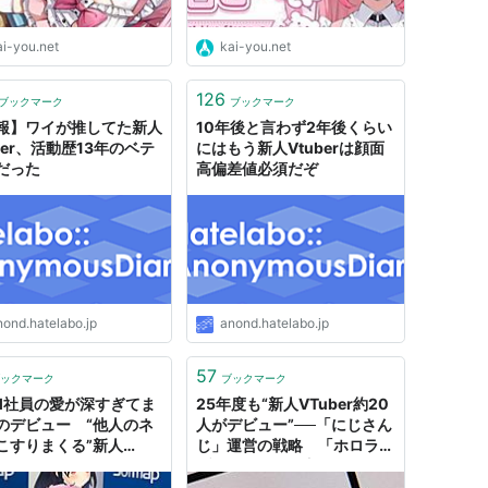
ai-you.net
kai-you.net
126
ブックマーク
ブックマーク
報】ワイが推してた新人
10年後と言わず2年後くらい
ber、活動歴13年のベテ
にはもう新人Vtuberは顔面
だった
高偏差値必須だぞ
nond.hatelabo.jp
anond.hatelabo.jp
57
ックマーク
ブックマーク
M社員の愛が深すぎてま
25年度も“新人VTuber約20
のデビュー “他人のネ
人がデビュー”──「にじさん
こすりまくる”新人
じ」運営の戦略 「ホロライ
uber「銀めくる」がだい
ブ」とは異なる方針 その狙
めてる - ねとらぼ
いは？