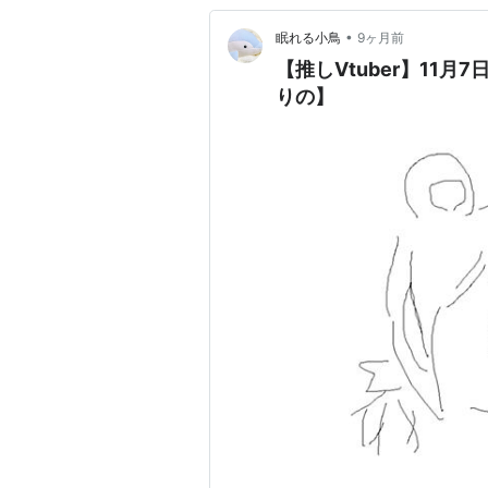
•
眠れる小鳥
9ヶ月前
【推しVtuber】11
りの】