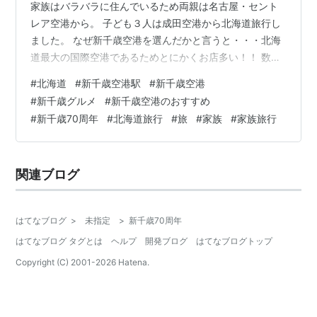
家族はバラバラに住んでいるため両親は名古屋・セント
レア空港から。 子ども３人は成田空港から北海道旅行し
ました。 なぜ新千歳空港を選んだかと言うと・・・北海
道最大の国際空港であるためとにかくお店多い！！ 数多
くの地方空港・国際空港を利用している私ですが、新千
#
北海道
#
新千歳空港駅
#
新千歳空港
歳空港はずば抜けてトップを争う空港です。 そして何度
#
新千歳グルメ
#
新千歳空港のおすすめ
も利用させてもらっているのも事実😊 そして何より帰り
#
新千歳70周年
#
北海道旅行
#
旅
#
家族
#
家族旅行
の便を新千歳空港からにすれば、旅行中に食べ損ねた北
海道グルメをここで食べて帰れるという利点が！ 私たち
は各々が違う便で帰る予定だったので（成田行きとセン
関連ブログ
トラル行き）どちらかの便が先に飛んで…
はてなブログ
>
未指定
>
新千歳70周年
はてなブログ タグとは
ヘルプ
開発ブログ
はてなブログトップ
Copyright (C) 2001-
2026
Hatena.