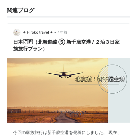
関連ブログ
•
✈︎ Hiroko travel ✈︎
4年前
日本🇯🇵（北海道編 ⑤ 新千歳空港 / ２泊３日家
族旅行プラン）
今回の家族旅行は新千歳空港を発着にしました。 現在、