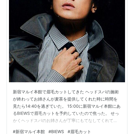
新宿マルイ本館で眉毛カットしてきた ヘッドスパの施術
が終わってお姉さんが麦茶を提供してくれた時に時間を
見たら14:40を過ぎていた。 15:00に新宿マルイ本館にあ
るBIEWSで眉毛カットを予約していたので焦った。 せっ
かくヘッドスパのお姉さんが丁寧にもてなしてくれてい
るのに、時間がないから急いでくれというのはかっこ悪
#
新宿マルイ本館
#
BIEWS
#
眉毛カット