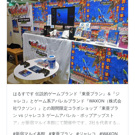
はるすです 伝説的ゲームブランド『東亜プラン』＆『ジ
ャレコ』とゲーム系アパレルブランド『WAXON（株式会
社ワクソン）』との期間限定コラボショップ『東亜プラ
ン vs ジャレコ３ ゲームアパレル・ポップアップスト
ア』が新宿マルイ本館にて開催中です。2社を代表するゲ
ームのイメージがプリントされたTシャツ等がたくさんあ
#
新宿マルイ本館
#
東亜プラン
#
ジャレコ
#
WAXON