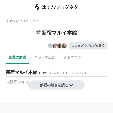
はてなブログ トップ
新宿マルイ本館
このタグでブログを書く
言葉の解説
ネットで話題
関連ブログ
新宿マルイ本館
(
一般
)
【
しんじゅくまるいほんてん
】
→
新宿マルイ
解説の続きを読む