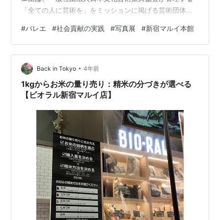
「全ての人に芸術を」をミッションに掲げる芸術団体で
す。国内外の公共施設やの学校、福祉施設での無償のバ
#
バレエ
#
社会貢献の実践
#
写真展
#
新宿マルイ本館
レエ鑑賞・教育の機会提供を通して、多くの人がバレエ
に気軽に触れることができるようにと「バレエの民主
化」を提案しています。日本は約36万人程のバレエ学習
•
者（2016年における調査）を擁し、海外のバレエ団で活
Back in Tokyo
4年前
躍するダンサーを輩出する「バレエ大国」です。みなと
1kgからお米の量り売り：精米の分づきが選べる
シティバレエグル…
【ビオラル新宿マルイ店】