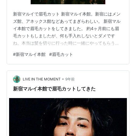
新宿マルイで眉毛カット 新宿マルイ本館。新宿にはメン
ズ館、アネックス館などあってまぎらわしい。 新宿マル
イ本館で眉毛カットをしてきました。 約4ヶ月前にも眉
毛カットもしましたが、何も手入れしないとダメです
ね。本当は髪を切りに行った時に一緒にやってもらうの
がちょうどいいでしょう。（2ヶ月スパンでカットするの
#
新宿マルイ本館
#
眉毛カット
がよいかな。） 今日は自分の隣に別の男性客も来てい
た。 これまでと同様自分は左の眉山が少ないために左右
の高さが違うそうだ。しかし、左の眉山は毛が生えてこ
•
ないんだが・・・。 高さを合わせてくれと言ったが、骨
LIVE IN THE MOMENT
9年前
格に合わせてやっているので単純に高さを合わせること
新宿マルイ本館で眉毛カットしてきた
はしないらしい。 before afte…