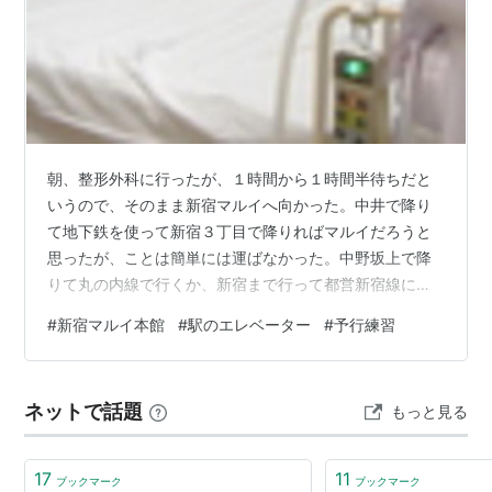
朝、整形外科に行ったが、１時間から１時間半待ちだと
いうので、そのまま新宿マルイへ向かった。中井で降り
て地下鉄を使って新宿３丁目で降りればマルイだろうと
思ったが、ことは簡単には運ばなかった。中野坂上で降
りて丸の内線で行くか、新宿まで行って都営新宿線にす
べきか悩んだが、都営新宿線を選んでしまった。駅構内
#
新宿マルイ本館
#
駅のエレベーター
#
予行練習
のエレベーターを探しながらの移動は大変だ。まして新
宿駅はおそらく日本一入り組んでいる駅ではないだろう
か。新宿３丁目駅に着いた時も地上行きのエレベーター
ネットで話題
もっと見る
は遥か遠くに位置していた。母江が疲れてしまったの
で、マルイには行かずにそこで引き返すことにした。そ
こからの帰りもまた苦労した。地上に出たほうがわかり
17
11
ブックマーク
ブックマーク