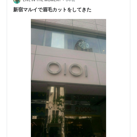
20%OFF）」の五分づ…
新宿マルイで眉毛カットをしてきた