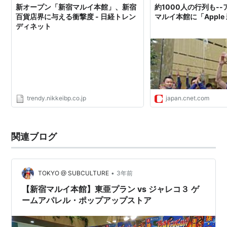
や…
新オープン「新宿マルイ本館」、新宿
約1000人の行列も-
百貨店界に与える衝撃度 - 日経トレン
マルイ本館に「Appl
ディネット
trendy.nikkeibp.co.jp
japan.cnet.com
関連ブログ
•
TOKYO @ SUBCULTURE
3年前
【新宿マルイ本館】東亜プラン vs ジャレコ３ ゲ
ームアパレル・ポップアップストア