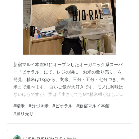
新宿マルイ本館B1にオープンしたオーガニック系スーパ
ー「ビオラル」にて、レジの隣に「お米の量り売り」を
発見。精米は1kgから、玄米、三分・五分・七分づき、白
米まで選べます。 白いご飯が大好きです。モノに興味は
ないほうですが、実は「小さくてもMY精米機がほしい」
と真剣に購入を検討したことが何度かあります。土鍋で
#
精米
#
分づき米
#
ビオラル
#
新宿マルイ本館
白米を炊くのに慣れており、これまで家で玄米を炊こう
#
量り売り
と思ったことはありませんでした。 お店の方が「五分ま
でなら、白米とまったく同じ炊き方でOKです」と教えて
くれて、1kg試してみることに。 各地選りすぐりのお米6
種類から「青森県産 青天の霹靂（その日は700円/kgの
•
LIVE IN THE MOMENT
8年前