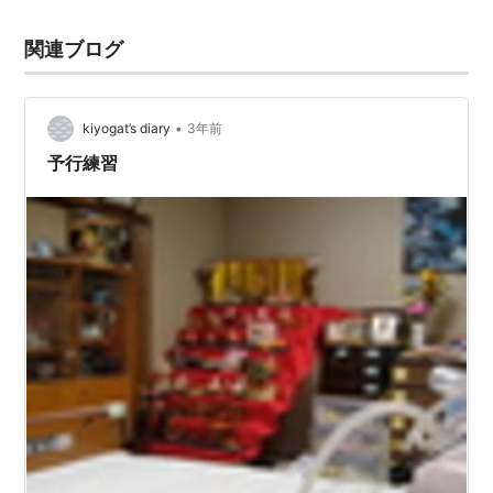
関連ブログ
•
kiyogat’s diary
3年前
予行練習