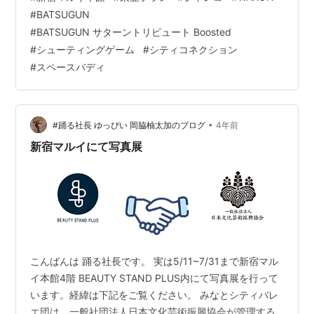
りオールドゲーマー歓喜のポップアップストアです。来
#
BATSUGUN
店時にポストカードがもらえます。また『TATSUJIN』
#
BATSUGUN サターントリビュート Boosted
『シティコネクション』から5月25日（木）に『東亜プ
#
シューティングゲーム
#
シティコネクション
ラン』最後の名作シューティングゲーム『BATSUGUN』
#
スペースバディ
が新要素を追加して『BATSUGUN サターントリビュート
Booste…
•
#踊る社長 ゆっぴい 岡脇柚太加のブログ
4年前
新宿マルイにて写真展
こんばんは 踊る社長です。 実は5/11~7/31まで新宿マル
イ本館4階 BEAUTY STAND PLUS内にて写真展を行って
います。経緯は下記をご覧ください。 みなとシティバレ
エ団は、一般社団法人日本文化芸術振興協会が管理する