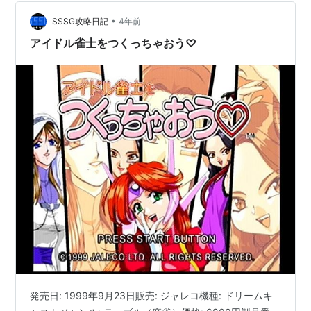
れた悲劇の主人公が幽霊になり、さらわれた彼女を救い
出すというストーリーと、敵に憑依して進めていくシス
•
SSSG攻略日記
4年前
テムはアーケード版と変わらないが、…
アイドル雀士をつくっちゃおう♡
発売日: 1999年9月23日販売: ジャレコ機種: ドリームキ