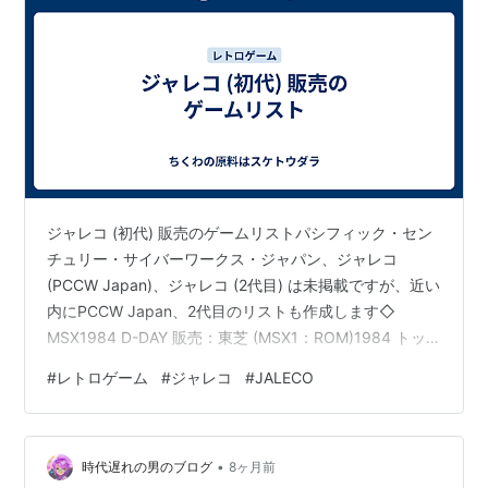
ジャレコ (初代) 販売のゲームリストパシフィック・セン
チュリー・サイバーワークス・ジャパン、ジャレコ
(PCCW Japan)、ジャレコ (2代目) は未掲載ですが、近い
内にPCCW Japan、2代目のリストも作成します◇
MSX1984 D-DAY 販売：東芝 (MSX1：ROM)1984 トッ
プローラー 販売：東芝 (MSX1：ROM)1984 エクセリオ
#
レトロゲーム
#
ジャレコ
#
JALECO
ンII ゾルニ 販売：東芝 (MSX1：ROM)1985 フォーメーシ
ョンZ 販売：日本デクスタ (MSX1：ROM)1985 忍者くん
魔城の冒険 販売：日本デクスタ (MSX1：ROM)1985 オ
•
ウムのピピの大冒険 販売：日本デ…
時代遅れの男のブログ
8ヶ月前