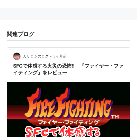
ル雀士スーチーパイ」シリーズなど。
DDRのパチモン（？）として「
ステッピングステージ
」
がある。
実際にSTEPSやブリットニー・スピアーズなどの楽曲を
関連ブログ
使っている。
10月に「
高速機動隊
」をPS2で販売している。
2000年にPCCWジャパンに買収されて社名としてのジ
•
カサロシのログ
3ヶ月前
ャレコは一旦消滅したものの、2004年よりPCCWジャ
SFCで体感する火災の恐怖!! 『ファイヤー・ファ
イティング』をレビュー
パンがジャレコへと社名を変更した。
2009年は
ゲームヤロウ
の完全子会社に入った。
2013年にジャレコの知的財産権は
シティコネクション
へと譲渡された。
2014年に親会社のゲームヤロウが破産されたため、子
会社のジャレコも消滅した。