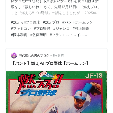
良かった(^^) 心配する声は多いが…それを吹っ飛ばす活
躍をして欲しいね！ さて、先週12月15日に「燃えプロ」
こと『燃えろ!!プロ野球』の話をしましたが、 2025年の
シーズンでは、いったいどの選手が「バントホームラ
#
燃えろ!!プロ野球
#
燃えプロ
#
バントホームラン
ン」しそうか、 ここに挙げてみたいと思います（笑） 行
#
ファミコン
#
プロ野球
#
ジャレコ
#
村上宗隆
くぜ！バントホームラン！！（笑）
#
岡本和真
#
佐藤輝明
#
フランミル・レイエス
•
時代遅れの男のブログ
8ヶ月前
【バント】燃えろ!!プロ野球【ホームラン】