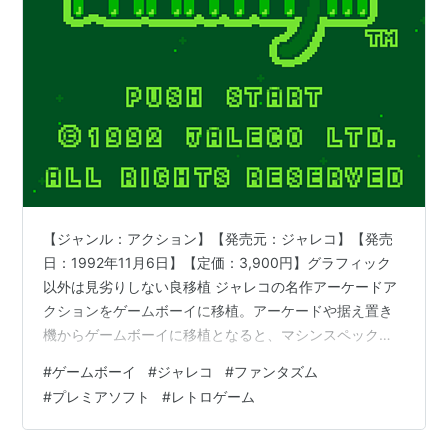
【ジャンル：アクション】【発売元：ジャレコ】【発売
日：1992年11月6日】【定価：3,900円】グラフィック
以外は見劣りしない良移植 ジャレコの名作アーケードア
クションをゲームボーイに移植。アーケードや据え置き
機からゲームボーイに移植となると、マシンスペックの
関係でオミットされる部分が多く、劣化移植になってし
#
ゲームボーイ
#
ジャレコ
#
ファンタズム
まうケースがままあるが、本作はグラフィック以外はア
#
プレミアソフト
#
レトロゲーム
ーケード版にも勝るとも劣らない良移植なのだ。 アーケ
ード版のレビューはこちら。 冒頭で悪の秘密結社に殺さ