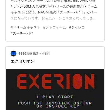
ャストジャンル: テーブル（麻雀）価格: 6800円製品番
号: T-5703M 人気脱衣麻雀シリーズの最新作がドリーム
キャストに登場。NAOMI版の「スーチーパイⅢ」がベー
スになっています。お色気シーンこそ無くなってしまっ
たが、イカサマ技が飛び交う対局や、ギャグ要素満点の
#
ドリームキャスト
#
レトロゲーム
#
ジャレコ
会話シーンなどは健在。おまかせでCPUに代打ちしても
#
スーチーパイ
らうこともできるので、麻雀を知らなくても安心して楽
しめます。シナリオモードの他にも、各部のパーツを集
めて着せ替えができるメイキングモードが大きな売りに
なっていました。初回生産分には声優さんによるラジオ
•
SSSG攻略日記
4年前
番組などが収…
エクセリオン