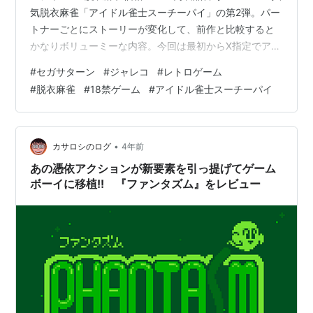
気脱衣麻雀「アイドル雀士スーチーパイ」の第2弾。パー
トナーごとにストーリーが変化して、前作と比較すると
かなりボリューミーな内容。今回は最初からX指定でアー
ケード版を完全移植しただけでなく、サターン版オリジ
#
セガサターン
#
ジャレコ
#
レトロゲーム
ナルの「スーチーユキちゃんモード」や、回想モードの
#
脱衣麻雀
#
18禁ゲーム
#
アイドル雀士スーチーパイ
「ミユリの部屋」、そして出演声優のビデオクリップや
インタビューが入ったおまけディスクなど、オマケ要素
がてんこ盛りで充実しています。
•
カサロシのログ
4年前
あの憑依アクションが新要素を引っ提げてゲーム
ボーイに移植!! 『ファンタズム』をレビュー