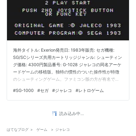
海外タイトル: Exerion発売日: 1983年販売: セガ機種:
SG/SCシリーズ共用カートリッジジャンル: シューティン
グ価格: 4300円製品番号: G-1028 ジャレコの同名アーケ
ードゲームの移植版。独特の慣性のついた操作性が特徴
のシューティングゲーム。ファミコン版の方が有名でし
ょうが、あれと比べると格段にしょぼい。キャラは単色
#
SG-1000
#
セガ
#
ジャレコ
#
レトロゲーム
だし、地上の奥行きがないので、あの独特のスクロール
感が体感できません。敵の動きもかなり単調で、ボーナ
スステージもカットされている。その分難易度はかなり
•
低くなってます。
SSSG攻略日記
4年前
アイドル雀士スーチーパイ