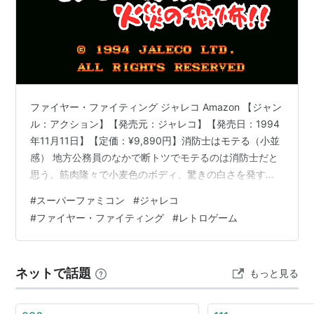
ファイヤー・ファイティング ジャレコ Amazon 【ジャン
ル：アクション】【発売元：ジャレコ】【発売日：1994
年11月11日】【定価：¥9,890円】消防士はモテる（小並
感） 地方公務員のなかで断トツでモテるのは消防士だと
思う。筋肉隆々で小麦色のボディ、驚きの白さを発する
歯、屈託のない男らしい表情。これらの要素があれば、
#
スーパーファミコン
#
ジャレコ
地方都市のギャルを口説くなんてわけないだろう。 今回
#
ファイヤー・ファイティング
#
レトロゲーム
は命懸けの消火活動にあたる消防士が主人公のトップビ
ューアクション、『ファイヤー・ファイティング』をレ
ビューしていく。 開発はジャレコ。クソゲーか意欲作か
ネットで話題
もっと見る
で評価の分かれる『燃えろ!!プロ野球』や社長が自らクソ
ゲーと認めた『黄…