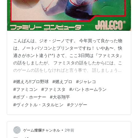
こんばんは、ジオ・ジーノです。 今年買って良かった物
は、ノートパソコンとプリンターですね！ いやあ〜、快
適さがホント違う(^^) さて、ここ3日間は『ファミスタ』
の話をしましたが、 ファミスタの話をしたからには、こ
のゲームの話をしなければと言う事で、 話しましょう…
その名も『燃えろ!!プロ野球』！ FCソフト『燃えろ!!プロ
#
燃えろ!!プロ野球
#
燃えプロ
#
ジャレコ
野球』（ジャレコ）
#
ファミコン
#
ファミスタ
#
バントホームラン
#
ボブ・ホーナー
#
大谷翔平
#
ヴィクトル・スタルヒン
#
クソゲー
•
ゲーム燦爛チャンネル
2年前