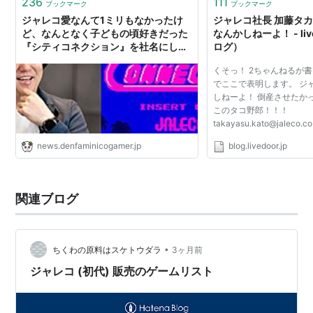
236
111
ブックマーク
ブックマーク
ジャレコ愛なんて1ミリもなかったけ
ジャレコ社長 加藤タカの
ど、なんとなく子どもの頃好きだった
なんかしねーよ！ - live
『シティコネクション』を社名にした
ログ）
らその因果にとらわれ、紆余曲折の末
くそっ！ 2ちゃんねるが
にジャレコのIPを丸ごと継承すること
でここで表明します。 ジ
になった男の話
しねーよ！ 倒産させたか
このタコ野郎！！！
takayasu.kato@jaleco.co
news.denfaminicogamer.jp
blog.livedoor.jp
関連ブログ
•
ちくわの原料はスケトウダラ
3ヶ月前
ジャレコ (初代) 販売のゲームリスト