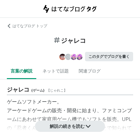
はてなブログ トップ
ジャレコ
このタグでブログを書く
言葉の解説
ネットで話題
関連ブログ
ジャレコ
(
ゲーム
)
【
じゃれこ
】
ゲームソフトメーカー。
アーケードゲームの販売・開発に始まり、ファミコンブ
ームにあわせて家庭用ゲーム機でもソフトを販売。
UPL
解説の続きを読む
の「
忍者くん
」をファミコンに移植したことで知られて
いる。その他の代表作は「燃えろ! プロ野球」「アイド