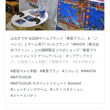
はるすです 伝説的ゲームブランド『東亜プラン』＆『ジ
ャレコ』とゲーム系アパレルブランド『WAXON（株式会
社ワクソン）』との期間限定コラボショップ『東亜プラ
ン vs ジャレコ３ ゲームアパレル・ポップアップスト
ア』が新宿マルイ本館にて開催中です。2社を代表するゲ
ームのイメージがプリントされたTシャツ等がたくさんあ
#
新宿マルイ本館
#
東亜プラン
#
ジャレコ
#
WAXON
りオールドゲーマー歓喜のポップアップストアです。来
#
BATSUGUN
店時にポストカードがもらえます。また『TATSUJIN』
#
BATSUGUN サターントリビュート Boosted
『シティコネクション』から5月25日（木）に『東亜プ
#
シューティングゲーム
#
シティコネクション
ラン』最後の名作シューティングゲーム『BATSUGUN』
#
スペースバディ
が新要素を追加して『BATSUGUN サターントリビュート
Booste…