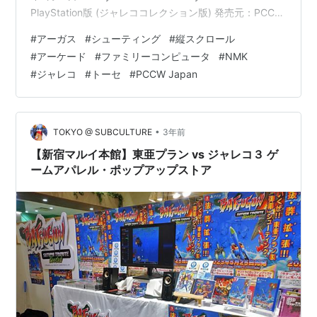
PlayStation版 (ジャレココレクション版) 発売元：PCCW
Japan 開発元：PCCW Japan 発売日：2003年10月23日
#
アーガス
#
シューティング
#
縦スクロール
www.youtube.com amazon アーガス 任天堂 Amazon
#
アーケード
#
ファミリーコンピュータ
#
NMK
#
ジャレコ
#
トーセ
#
PCCW Japan
•
TOKYO @ SUBCULTURE
3年前
【新宿マルイ本館】東亜プラン vs ジャレコ３ ゲ
ームアパレル・ポップアップストア