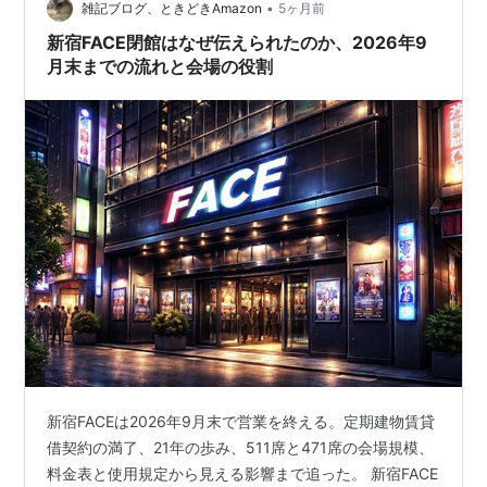
•
雑記ブログ、ときどきAmazon
5ヶ月前
新宿FACE閉館はなぜ伝えられたのか、2026年9
月末までの流れと会場の役割
新宿FACEは2026年9月末で営業を終える。定期建物賃貸
借契約の満了、21年の歩み、511席と471席の会場規模、
料金表と使用規定から見える影響まで追った。 新宿FACE