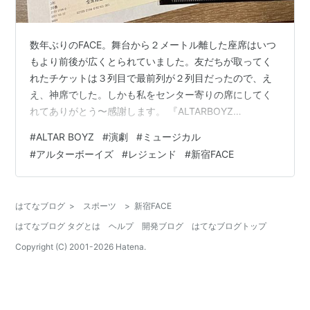
数年ぶりのFACE。舞台から２メートル離した座席はいつ
もより前後が広くとられていました。友だちが取ってく
れたチケットは３列目で最前列が２列目だったので、え
え、神席でした。しかも私をセンター寄りの席にしてく
れてありがとう〜感謝します。 『ALTARBOYZ
teamLEGEND』は奇跡の復活！ ４年前が最後だと思って
#
ALTAR BOYZ
#
演劇
#
ミュージカル
いたのでまさかの… 多分2019年に37年で他界した森新吾
#
アルターボーイズ
#
レジェンド
#
新宿FACE
ちゃんへの鎮魂も込めての復活だったのね…素晴らしい
初日でした。楽しくて嬉しくてずっと笑ってた。なのに
何度も涙が出てしまった。カーテンコールでリーダーが
はてなブログ
>
スポーツ
>
新宿FACE
「みんながずっとこういう目（笑っている目のことをジ
はてなブログ タグとは
ヘルプ
開発ブログ
はてなブログトップ
ェスチャーで）をしてて」っ…
Copyright (C) 2001-
2026
Hatena.