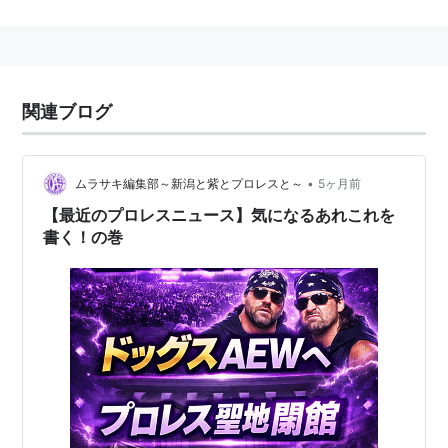
新宿FACEとしてリニューアルオープンした。600人収
容。
収容人数が、（定員：後楽園ホール=2000人、ディファ
有明=1273人、新木場1stRing=350人）の他の主要23区
関連ブログ
圏内の会場では、ディファ有明と新木場1stRingの中間
に当たるため、新木場1stRingでは狭いものの、ディフ
ァ有明ほどのキャパが必要ではない規模の興行で使われ
•
ムラサキ編集部～新潟と紫とプロレスと～
5ヶ月前
ることが多い。
【最近のプロレスニュース】気になるあれこれを
書く！の巻