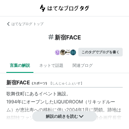
はてなブログ トップ
新宿FACE
このタグでブログを書く
言葉の解説
ネットで話題
関連ブログ
新宿FACE
(
スポーツ
)
【
しんじゅくふぇいす
】
歌舞伎町にあるイベント施設。
1994年にオープンしたLIQUIDROOM（リキッドルー
ム）が恵比寿への移転に伴い2004年1月に閉鎖。跡地は
解説の続きを読む
格闘技ファンとして知られる堺屋太一元経済企画庁長官
の提案により格闘技会場に改装し、2005年7月29日に