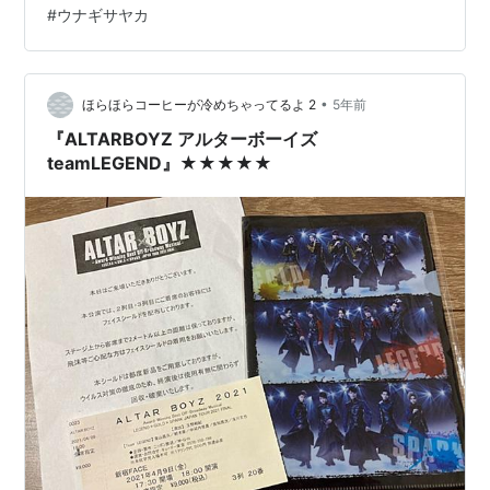
#
ウナギサヤカ
るのはウナギサヤカ選手率いるSAKI選手とヨシタツ選手
そして入場曲がまさかのコズエン？そしてコズエンダン
ス。ヨシタツ選手がコズエンダンス全日本の会場でコズ
エンダンスが披露された！ 試合についてはぜひ動画をで
•
ほらほらコーヒーが冷めちゃってるよ 2
5年前
もすごい試合…
『ALTARBOYZ アルターボーイズ
teamLEGEND』★★★★★