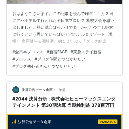
おはようございます。この記事を読んで昨年１１月３日
にアパホテルで行われた全日本プロレス 札幌大会を思い
出しました。熱い試合ばっかりで楽しかった今年も絶対
に行くという思いでいっぱいアパホテル＆リゾート〈札
幌〉 宮原健斗＆潮崎豪、約１０年ぶり「タッグ結成」一
夜限り「Ｘｃｅｅｄ」復活…１・１１ファン感謝デー
#
全日本プロレス
#
新宿FACE
#
東急ステイ新宿
（スポーツ報知） - Yahoo!ニュース１月１１日全日本プ
#
プロレス
#
ブログ仲間とつながりたい
ロレス新宿フェイスで開催される大会のメインで 宮原健
#
ブログ初心者さんとつながりたい
斗選手エクシード復活？楽しみですよね。連携が見える
のかなワクワクしますね。 東急ステイ新宿
•
決算公告データ倉庫
1年前
#2044 決算分析 : 株式会社ヒューマックスエンタ
テインメント 第30期決算 当期純利益 378百万円