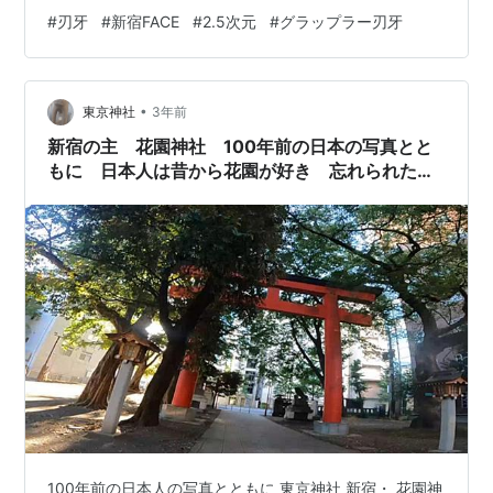
回、 第二シリーズの「バキ」は３～４回、 第三シリーズ
#
刃牙
#
新宿FACE
#
2.5次元
#
グラップラー刃牙
以降は漫画アプリで１回読んだくらいのレベルです。
•
東京神社
3年前
新宿の主 花園神社 100年前の日本の写真とと
もに 日本人は昔から花園が好き 忘れられた日
本
100年前の日本人の写真とともに 東京神社 新宿・ 花園神