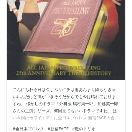
こんにちわ今日は久しぶりに夜は雨あんまり降らなきゃ
いいんだけど風がつきそうだからでも今は晴れておりま
すね。 懐かしのドラマ「外科医 鳩村周一郎」船越英一郎
さんの主演シリーズ。何回見てもいいドラマですね。 は
い今回はホワイトデイに全日本プロレス 新宿FACE大会！
諏訪魔&尾崎魔弓&雪妃魔矢vsウナギ・サヤカ&SAKI&ヨ
#
全日本プロレス
#
新宿FACE
#
魔のトリオ
シタツ 【2023.3.14 新宿】魔のトリオの前に立ちはだか