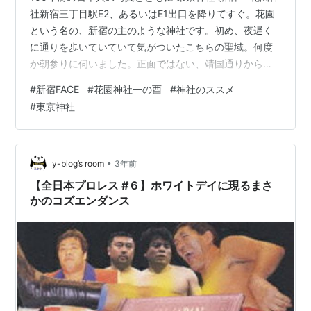
社新宿三丁目駅E2、あるいはE1出口を降りてすぐ。花園
という名の、新宿の主のような神社です。初め、夜遅く
に通りを歩いていていて気がついたこちらの聖域。何度
か朝参りに伺いました。正面ではない、靖国通りからい
つも通っていたので気が付かなかった小さな聖域に今
#
新宿FACE
#
花園神社一の酉
#
神社のススメ
回、初めて気が付いたのでした。 youtu.be #新宿
#
東京神社
•
y-blog’s room
3年前
【全日本プロレス #６】ホワイトデイに現るまさ
かのコズエンダンス