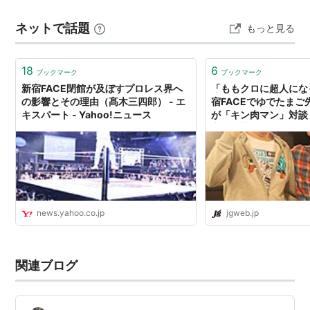
ーズ、そして、デビッド・フィンレー。ようこそチーム
ネットで話題
もっと見る
へ。@GabeKidd0115 @ClarkConnors @THE…
18
6
ブックマーク
ブックマーク
新宿FACE閉館が及ぼすプロレス界へ
「ももクロに超人にな
の影響とその理由（髙木三四郎） - エ
宿FACEでゆでたまご
キスパート - Yahoo!ニュース
が「キン肉マン」対談（
宿〜御苑〜四谷の旬に
ィア『JG』公式サイ
news.yahoo.co.jp
jgweb.jp
関連ブログ