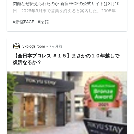
閉館なぜ伝えられたのか 新宿FACEの公式サイトは3月10
日、2026年9月末で営業を終えると案内した。2005年に
始まった会場は、リングを組む興行と舞台公演の両方を
#
新宿FACE
#
閉館
受け止めながら、新宿・歌舞伎町で21年続いてきた。今
回伝えられた閉館理由は、定期建物賃貸借契約の満了
だ。 閉館の知らせそのものは短い。けれども、会場の数
•
字や使用条件まで追うと、この出来事が単なる営業終了
y-blog’s room
7ヶ月前
ではないことが見えてくる。格闘技スタイル511席、劇場
【全日本プロレス ＃１５】まさかの１０年越しで
スタイ…
復活なるか？