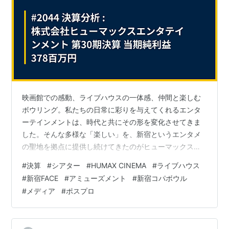
映画館での感動、ライブハウスの一体感、仲間と楽しむ
ボウリング。私たちの日常に彩りを与えてくれるエンタ
ーテインメントは、時代と共にその形を変化させてきま
した。そんな多様な「楽しい」を、新宿というエンタメ
の聖地を拠点に提供し続けてきたのがヒューマックスグ
ループです。中でも中核を担う株式会社ヒューマックス
#
決算
#
シアター
#
HUMAX CINEMA
#
ライブハウス
エンタテインメントは、2024年4月に大きな節目を迎え
#
新宿FACE
#
アミューズメント
#
新宿コパボウル
ました。映画館、アミューズメント、映像制作という、
#
メディア
#
ポスプロ
これまで別々の会社が担ってきた3つの事業体が一つに統
合され、「新生」総合エンタテインメント企業として新
たなスタートを切ったのです。今回の決算公告は、この