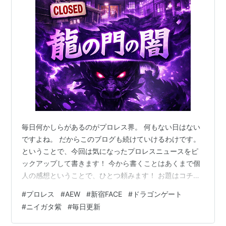
毎日何かしらがあるのがプロレス界。 何もない日はない
ですよね。 だからこのブログも続けていけるわけです。
ということで、今回は気になったプロレスニュースをピ
ックアップして書きます！ 今から書くことはあくまで個
人の感想ということで、ひとつ頼みます！ お題はコチ
ラ！ AIに作ってもらいました。写真はただのイメージで
#
プロレス
#
AEW
#
新宿FACE
#
ドラゴンゲート
す。著作権フリー！（笑） まずはコレ。 #AEWDynamite
#
ニイガタ紫
#
毎日更新
でその存在を強烈に示した"ザ・ドッグス"が正式にAEW
の一員になりました。ゲイブ・キッド、クラーク・コナ