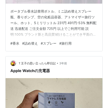
ポータブル香水詰替用ボトル、ミニ詰め替えスプレー
瓶、香りポンプ、空の化粧品容器、アトマイザー旅行ツ
ール、ホット、5ミリリットル 231円 491円-53% 無料配
送 迅速配送 ご注文金額 725円 以上でご利用可能 説
明:100% ブランド新と高品質!続けることができ平面の旅
行サブボトル、小型で便利な、簡単にキャリー特大ボト
#
香水
#
詰め替え
#
スプレー
#
旅行用
ル、充填より便利あなたが選択するためのさまざまな色
仕様:色: 白、緑、黄色、ゴールド材料: pp容量: 5ミリリ
ットルパッケージ内容:1 * トラベルサブボトル
•
Ｔ王子の思い立ったら即日記
3年前
Apple Watchの充電器