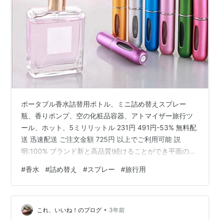
ポータブル香水詰替用ボトル、ミニ詰め替えスプレー
瓶、香りポンプ、空の化粧品容器、アトマイザー旅行ツ
ール、ホット、5ミリリットル 231円 491円-53% 無料配
送 迅速配送 ご注文金額 725円 以上でご利用可能 説
明:100% ブランド新と高品質!続けることができ平面の旅
行サブボトル、小型で便利な、簡単にキャリー特大ボト
#
香水
#
詰め替え
#
スプレー
#
旅行用
ル、充填より便利あなたが選択するためのさまざまな色
仕様:色: 白、緑、黄色、ゴールド材料: pp容量: 5ミリリ
ットルパッケージ内容:1 * トラベルサブボトル
•
これ、いいね！のプログ
3年前