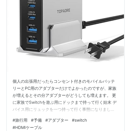
個人の出張用だったらコンセント付きのモバイルバッテ
リーとPC用のアダプターだけでよかったのですが、家族
が増えるとその分アダプターがどうしても増えます。 更
に家族でSwitchを遊ぶ用にドックまで持って行く始末 デ
バイス用にリュックを一つ持って行く事態になりまし
た。 それはスマートじゃないということで旅行用の充電
#
旅行用
#
予備
#
アダプター
#
switch
セットを購入しました。 まずアダプターを最小限に タイ
#
HDMIケーブル
プCケーブル、USBケーブルを追加 switchのドックを持