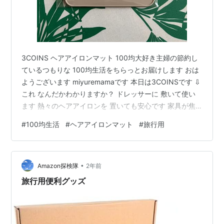
3COINS ヘアアイロンマット 100均大好き主婦の節約し
ているつもりな 100均生活をちらっとお届けします おは
ようございます miyuremamaです 本日は3COINSです ⇩
これ なんだかわかりますか？ ドレッサーに 敷いて使い
ます 熱々のヘアアイロンを 置いても安心です 家具が焦
げたりしません それからこんな風に巻き付けて 旅行の時
#
100均生活
#
ヘアアイロンマット
#
旅行用
など持ち歩けます 旅行時の忙しい朝でも このようにくる
くるっと 巻き付けちゃえば 熱を遮断してくれるので 冷
めるのを待たなくても カバンの中に入れて チェックアウ
•
トも出来ちゃうんです プロも使っているのよ あたしがい
Amazon探検隊
2年前
つも行く 美容院でもこれを敷いて 使…
旅行用便利グッズ