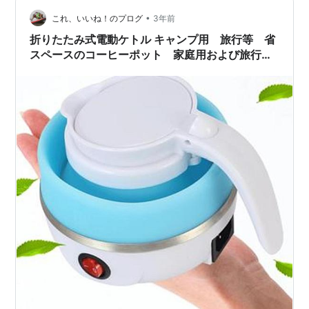
速開封していく〜o(^…
•
これ、いいね！のプログ
3年前
折りたたみ式電動ケトル キャンプ用 旅行等 省
スペースのコーヒーポット 家庭用および旅行
用 湯沸かし器 ケトル,600ml