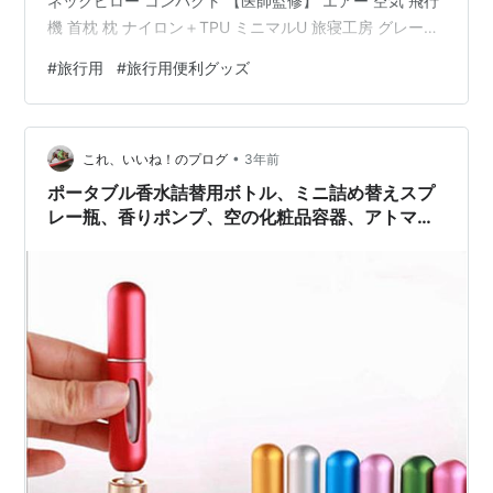
ネックピロー コンパクト 【医師監修】 エアー 空気 飛行
機 首枕 枕 ナイロン＋TPU ミニマルU 旅寝工房 グレー×
グレー 旅寝工房 Amazon LIKENNY 携帯ハンガー 旅行用
#
旅行用
#
旅行用便利グッズ
ハンガー 折りたたみ式 省スペース アーチ型 洗濯 物干し
ハンガー 収納便利 室内 出張 携帯用 スリムハンガー 4個
セット（8個ピンチ付き） LIKENNY Amazon Haojiaho
•
旅行に便利なコート留めベ…
これ、いいね！のプログ
3年前
ポータブル香水詰替用ボトル、ミニ詰め替えスプ
レー瓶、香りポンプ、空の化粧品容器、アトマイ
ザー旅行ツール、ホット、5ミリリットル