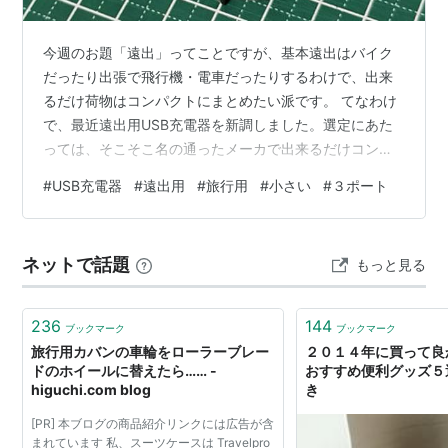
今週のお題「遠出」ってことですが、基本遠出はバイク
だったり出張で飛行機・電車だったりするわけで、出来
るだけ荷物はコンパクトにまとめたい派です。 てなわけ
で、最近遠出用USB充電器を新調しました。選定にあた
っては、そこそこ名の通ったメーカで出来るだけコンパ
クトなもの。かつ、最近のトレンドであるGaNとType-C
#
USB充電器
#
遠出用
#
旅行用
#
小さい
#
３ポート
は外せませんね。ってなわけで、こちらにしました。 エ
レコムさんのや～つ ２ポートや３ポート同時使用だと充
電出力に制限が掛かるのですが、旅行中の寝ている間に
ネットで話題
もっと見る
充電できれば良いのでそこまで重視しません。なんとい
っても約4×4×4cmの小ささが決め手です。 以前同じエ
レコムさんの２ポートのや～つ…
236
144
ブックマーク
ブックマーク
旅行用カバンの車輪をローラーブレー
２０１４年に買って良
ドのホイールに替えたら…… -
おすすめ便利グッズ５選 
higuchi.com blog
き
[PR] 本ブログの商品紹介リンクには広告が含
まれています 私、スーツケースは Travelpro