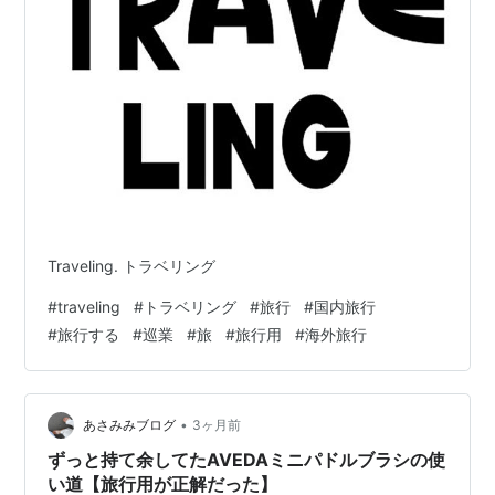
Traveling. トラベリング
#
traveling
#
トラベリング
#
旅行
#
国内旅行
#
旅行する
#
巡業
#
旅
#
旅行用
#
海外旅行
•
あさみみブログ
3ヶ月前
ずっと持て余してたAVEDAミニパドルブラシの使
い道【旅行用が正解だった】