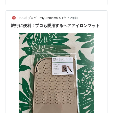
っていかない為に外出用のHDMIを購入 最後にそれらを
入れるケースの購入 感想 まずアダプターを最小限に こ
れであればコンセント部分からケーブルが伸びているの
•
100均ブログ miyuremama’ｓ life
2年前
で延長コード的な…
旅行に便利！プロも愛用するヘアアイロンマット