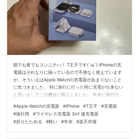
朝でも夜でもコンニチハ！ T王子です(´ω`) iPhoneの充
電器はそれなりに揃っているので不便なく使えています
が、そういえばApple Watchの充電器があまりないこと
に気づきました。 特に旅行に行った時に充電が出来ない
と思いましてこの機会に購入しました。 年末に旅行行く
ので(・∀・) メインは旅行や出張用なのでコンパクトに折
#
Apple Watchの充電器
#
iPhone
#
T王子
#
充電器
りたためる事が条件でしたのでこちらにしました。 【ワ
#
旅行用
#
ワイヤレス充電器 3in1 速充電器
イヤレス充電器 3in1 MagSafe充電器 急速充電器】
#
折りたためる
#
軽い
#
年末
#
楽天市場
item.rakuten.co.jp 小さくできてiPhoneも同時充電でき
ます。 評価も良かったのと思ってた以上に安かった♪ 早