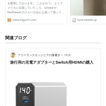
を愛用しております。 こんなやつ。 よくア
メリカに出張していたころ、United や
Northwest のクルーがみんな揃って使ってい
て、機内誌にも広告が出ていました。
www.higuchi.com
hyle.hateblo.jp
Northwest のパイロットだった人が、機内持
ち込み用カバンの使いやす...
関連ブログ
•
フリーランスエンジニアの落書き
1年前
旅行用の充電アダプターとSwitch用HDMIの購入