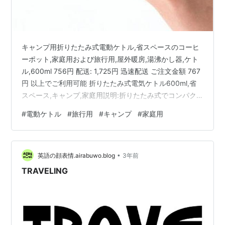
キャンプ用折りたたみ式電動ケトル,省スペースのコーヒ
ーポット,家庭用および旅行用,屋外暖房,湯沸かし器,ケト
ル,600ml 756円 配送: 1,725円 迅速配送 ご注文金額 767
円 以上でご利用可能 折りたたみ式電気ケトル600ml,省
スペース,キャンプ,家庭用説明:折りたたみ式でコンパク
トなケトル本体のデザインで、バッグに入れて持ち運び
#
電動ケトル
#
旅行用
#
キャンプ
#
家庭用
が簡単です。自動停止システムは、水が沸騰すると自動
停止する可能性があります。電気ケトルは、高品質の腹
筋素材で作られており、軽量で耐久性があります。ケト
•
ルの長さは18.2cm、幅は13.2cm、高さは17.2cm。 ケト
英語の顔表情.airabuwo.blog
3年前
ル容量は600ml をご参照ください…
TRAVELING