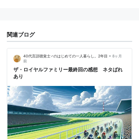
を担当している。
2013年3月に行われた4月期改変説明会にて、「日曜エ
ンターテインメント（仮）」としてリニューアルするこ
とが発表された。映画以外にドラマやバラエティ番組も
関連ブログ
扱い、洋画放送の際は日曜洋画劇場のタイトルを残す。
•
40代言語聴覚士♂のはじめての一人暮らし。2年目
8ヶ月
前
ザ・ロイヤルファミリー最終回の感想 ネタばれ
あり