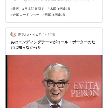
がきっかけです。 昔は、木曜洋画劇場、金曜ロードショ
#
映画
#
日本語吹替え
#
木曜洋画劇場
ー、日曜洋画劇場といった 毎週何がしかの映画をテレビ
#
金曜ロードショー
#
日曜洋画劇場
放送する枠があったため、駄作やマイナー作も含め、 い
つも楽しみにしていたものでした。（独特な名物解説者
も含め） また、昨今は映画の開発元が翻訳・吹替えにも
厳しく指導するようになったためか、 面白味の無い画一
•
夢でささやくピアノ
2年前
的な翻訳になるパターンも多いのですが…
あのエンディングテーマがコール・ポーターのだ
とは知らなかった