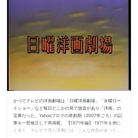
かつてテレビの洋画劇場は「日曜洋画劇場」「水曜ロー
ドショー」など毎日どこかの局で放送があり「洋画」の
宝庫だった。Yahooブログの草創期（2007年ごろ）の記
事を一部修正して再掲載。 【1971年編】 1971年を例に
とると、テレビで見た洋画には、こんな作品があった…
ということで紹介（1971年の「黒革の手帳」メモか