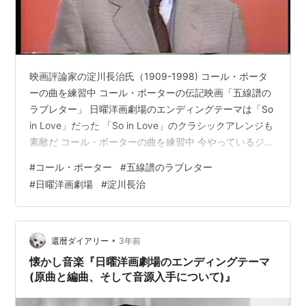
映画評論家の淀川長治氏（1909-1998) コール・ポータ
ーの曲を練習中 コール・ポーターの伝記映画「五線譜の
ラブレター」 日曜洋画劇場のエンディングテーマは「So
in Love」だった 「So in Love」のクラシックアレンジも
素敵だ コール・ポーターの曲を練習中 今やっているジャ
ズピアノの曲にコール・ポーター（1891-1964）作曲の
#
コール・ポーター
#
五線譜のラブレター
「I love you」というのがある。 コール・ポーターの曲で
#
日曜洋画劇場
#
淀川長治
ジャズのスタンダードになっている曲は数多いので、私
もいくつかは知っているが、それほど深く彼の音楽や人
生について知っているわけではない。 それで過去に見逃
した彼の伝記映画ともいうべき200…
•
還暦ダイアリー
3年前
懐かし音楽『日曜洋画劇場のエンディングテーマ
(原曲と編曲、そして音源入手について)』