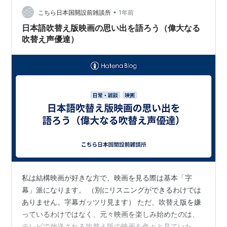
さん ※ネットよりお借りしています。 木村奈保子さん ※
•
こちら日本国開設前雑談所
1年前
ネットよりお借りしています。 荻…
日本語吹替え版映画の思い出を語ろう（偉大なる
吹替え声優達）
私は結構映画が好きな方で、映画を見る際は基本「字
幕」派になります。 （別にリスニングができるわけでは
ありません。字幕ガッツリ見ます） ただ、吹替え版を嫌
っているわけではなく、元々映画を楽しみ始めたのは、
テレビで放送される吹替え版の映画を色々と見ていたの