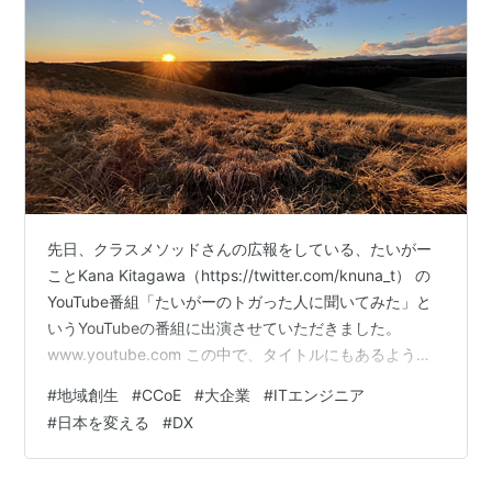
先日、クラスメソッドさんの広報をしている、たいがー
ことKana Kitagawa（https://twitter.com/knuna_t） の
YouTube番組「たいがーのトガった人に聞いてみた」と
いうYouTubeの番組に出演させていただきました。
www.youtube.com この中で、タイトルにもあるように
なぜ大企業でCCoEをしていた私が三島を中心とした地域
#
地域創生
#
CCoE
#
大企業
#
ITエンジニア
共創に向かったのか？というお話に触れているので、ぜ
#
日本を変える
#
DX
ひ詳細はこの番組を見ていただたきたいのですが、せっ
かくですのでこの番組の中でも触れているいくつかの内
容について少し深掘りしてみたいと思います。 「エンジ