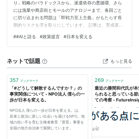
り」戦略のパラドックスから、派遣依存の悪循環、さら
には漁業や商店街とモールのアナロジーまで、各回ごと
に切り込まれる問題は「即戦力至上主義」がもたらす長
期的リスクを浮き彫りにしています。 記事は、育成基盤
の欠如がもたらす業界全体の機能不全や、少子化、さら
#
#AIと語る
#
政策提言
#
日本を変える
には高齢者偏重の政治体制が招く未来の危機を、プロ野
球のファームシステムに例えながら、皮肉とユーモアを
交えて描き出します。たとえば、未経験者を排除して即
ネットで話題
もっと見る
戦力だけを追求する現状が、将来的にどの産業で「クラ
ッシュ」が起こるか？また、出産時のベーシックインカ
ムや高校の労働ファーム化といった、従来の常識を覆
357
269
ブックマーク
ブックマーク
す…
「#どうして解散するんですか？」の
最近の勝間和代氏が本
事実関係について - NPO法人 僕らの一
られると思っている節
歩が日本を変える。
ての考察 - FutureInsig
NPO法人 僕らの一歩が日本を変える。は、
若者と政治に新しい出会いを届けるNPO。地
域の担い手を育む主権者教育『票育』事業を
全国の地方自治体で展開しています。