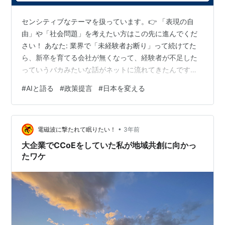
センシティブなテーマを扱っています。👉 「表現の自
由」や「社会問題」を考えたい方はこの先に進んでくだ
さい！ あなた: 業界で「未経験者お断り」って続けてた
ら、新卒を育てる会社が無くなって、経験者が不足した
っていうバカみたいな話がネットに流れてきたんですけ
どね。 元ネタはここっぽい。 経歴詐称の根底にエンジニ
#
AIと語る
#
政策提言
#
日本を変える
ア不足、「未経験者は門前払い」のままでは先がない |
日経クロステック（xTECH） ※一部引用： SESで人材を
受け入れる開発現場にも影響がある。経歴を偽った人員
•
がいれば現場は混乱し、業務の遂行が妨げられ、開発事
電磁波に撃たれて眠りたい！
3年前
業全体に影響を及ぼすかもしれない。 コンプライアンス
大企業でCCoEをしていた私が地域共創に向かっ
が求められる社会情勢におい…
たワケ