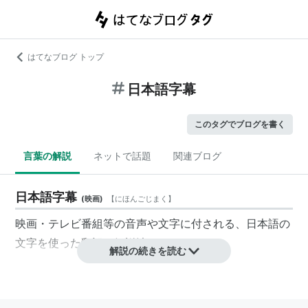
はてなブログ トップ
日本語字幕
このタグでブログを書く
言葉の解説
ネットで話題
関連ブログ
日本語字幕
(
映画
)
【
にほんごじまく
】
映画・テレビ番組等の音声や文字に付される、日本語の
文字を使った翻訳・解説法。
解説の続きを読む