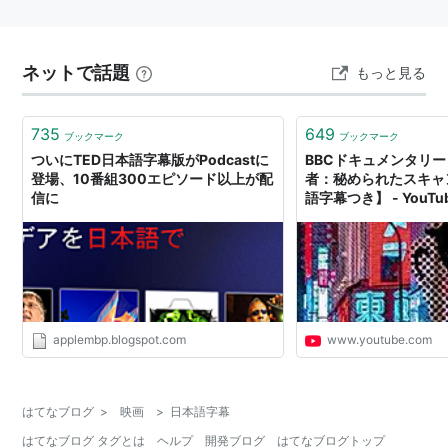
ネットで話題
もっと見る
735
649
ブックマーク
ブックマーク
ついにTED日本語字幕版がPodcastに
BBCドキュメンタリー
登場、10番組300エピソード以上が配
者：秘められたスキャ
信に
語字幕つき】 - YouTu
applembp.blogspot.com
www.youtube.com
はてなブログ
>
映画
>
日本語字幕
はてなブログ タグとは
ヘルプ
開発ブログ
はてなブログトップ