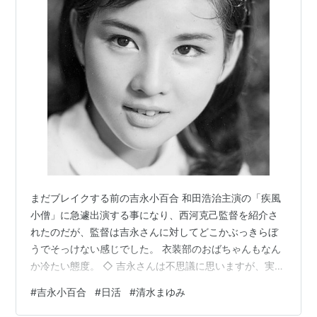
まだブレイクする前の吉永小百合 和田浩治主演の「疾風
小僧」に急遽出演する事になり、西河克己監督を紹介さ
れたのだが、監督は吉永さんに対してどこかぶっきらぼ
うでそっけない感じでした。 衣装部のおばちゃんもなん
か冷たい態度。 ◇ 吉永さんは不思議に思いますが、実は
吉永さんが演じる役はＭ子さんという女優にに決まって
#
吉永小百合
#
日活
#
清水まゆみ
いて衣装合わせもとっくに終わっていたました。 ◇ それ
でＭ子さんは脇役に回されてしまったとの事。 そんな事