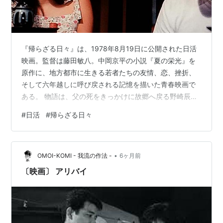
『帰らざる日々』は、1978年8月19日に公開された日活
映画。監督は藤田敏八。中岡京平の小説『夏の栄光』を
原作に、地方都市に生きる若者たちの友情、恋、挫折、
そして六年越しに呼び戻される記憶を描いた青春映画で
ある。 物語は、父の死をきっかけに故郷へ戻る野崎辰雄
（永島敏行）の現在と、1972年の夏の記憶を往還しなが
#
日活
#
帰らざる日々
ら進む。高校三年の辰雄、競輪学校を夢見る黒岩隆三
（江藤潤）、そして真紀子。三人の時間は、友情と対抗
心と恋心が入り混じるまぶしい季節として始まるが、現
•
実は少しずつその形を変えていく。若さは永遠ではな
OMOI-KOMI - 我流の作法 -
6ヶ月前
く、選ばなかった道もまた消えずに残る。 スタッフ 監
〔映画〕 アリバイ
督：藤田敏八脚本：藤田敏八、中岡京平原作…