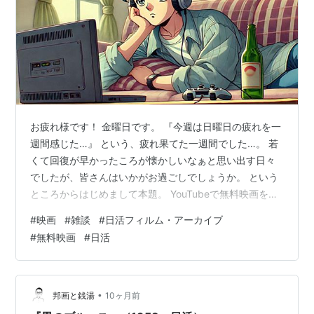
お疲れ様です！ 金曜日です。 『今週は日曜日の疲れを一
週間感じた…』 という、疲れ果てた一週間でした…。 若
くて回復が早かったころが懐かしいなぁと思い出す日々
でしたが、皆さんはいかがお過ごしでしょうか。 という
ところからはじめまして本題。 YouTubeで無料映画を見
よう！ という記事が先週から引き続き２週間好調で、
#
映画
#
雑談
#
日活フィルム・アーカイブ
『見つけて皆さんにお届けできてよかったな！』そう思
#
無料映画
#
日活
った次第なんです。 『で、今日も皆さんの無料映画ライ
フをお手伝いできれば！』 ってな感じでYouTubeにて無
料映画が見れる方法やチャンネルを探しました。 これま
での無料映画に続け！というような感じで書こうと思い
•
邦画と銭湯
10ヶ月前
ます。 今回のパター…