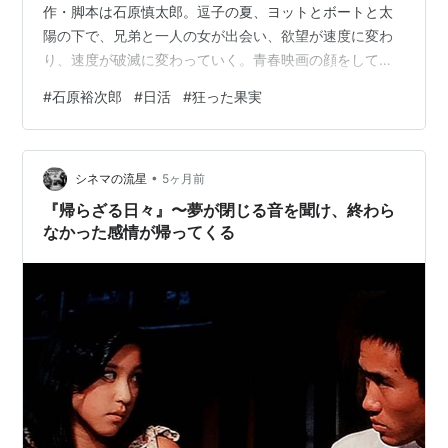
作・脚本は石原慎太郎。逗子の夏、ヨットとボートと太
陽の下で、兄弟と一人の女が出会い、欲望が速度に変わ
り、速度が破滅に変わっていく。青春映画の顔をしてい
るが、中身はもっと冷たい。「若さ」とは祝福ではな
#
石原裕次郎
#
日活
#
狂った果実
く、ブレーキの壊れた力だと示す。 スタッフ 監督：中平
康 脚本：石原慎太郎 原作：石原慎太郎 音楽：佐藤勝／
武満徹 撮影：峰重義 編集：辻井正則 製作会社：日活 配
•
給：日活 公開：1956年7月12日（日本）／1958年4月18
シネマの流星
5ヶ月前
日（フランス） 上映時間：87分 企画は原作執筆段階から
『帰らざる日々』〜夢が閉じる音を聞け、終わら
日活が映画化…
なかった感情が帰ってくる