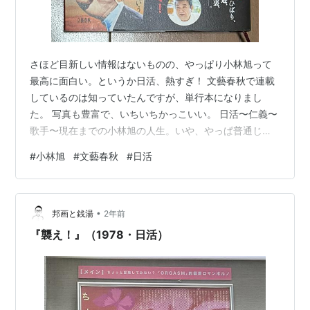
さほど目新しい情報はないものの、やっぱり小林旭って
最高に面白い。というか日活、熱すぎ！ 文藝春秋で連載
しているのは知っていたんですが、単行本になりまし
た。 写真も豊富で、いちいちかっこいい。 日活〜仁義〜
歌手〜現在までの小林旭の人生。いや、やっぱ普通じゃ
ねえ。 シンプルな感想ですけど、やっぱ俳優のインタビ
#
小林旭
#
文藝春秋
#
日活
ュー本って元気になります。壮絶な人生と、一本筋が通
っているところからでしょう。 裕次郎のすばらしさ、わ
かるんだけど、小林旭のある種の暗さ、というか真面目
•
さゆえの繊細さ、すごいなあ、と。でもダウンタウンが
邦画と銭湯
2年前
言ってたみたいに、もし目の前にいたらビビっちゃうん
『襲え！』（1978・日活）
だろうな。尊敬というだけでなく。 小林旭回…