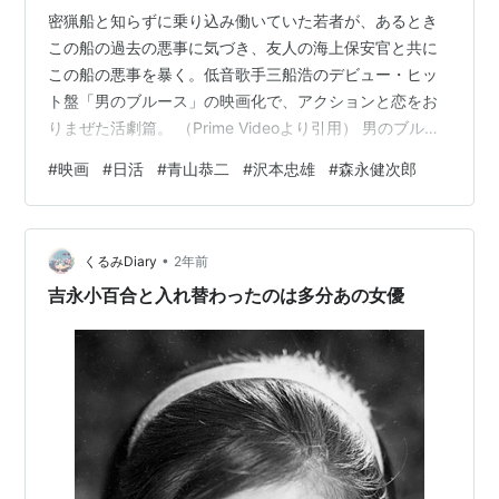
密猟船と知らずに乗り込み働いていた若者が、あるとき
この船の過去の悪事に気づき、友人の海上保安官と共に
この船の悪事を暴く。低音歌手三船浩のデビュー・ヒッ
ト盤「男のブルース」の映画化で、アクションと恋をお
りまぜた活劇篇。 （Prime Videoより引用） 男のブルー
ス 青山恭二 Amazon 監督：森永健次郎 出演：青山恭二/
#
映画
#
日活
#
青山恭二
#
沢本忠雄
#
森永健次郎
南風夕子/沢本忠雄/三船浩/植村謙二郎/永井柳太郎/小園蓉
子/井東柳晴 いや改めて考えると青山恭二かっこよくな
い？ 港にふらりとやってきて、船乗りの仕事にありつく
•
も、じつはかつて事故を隠蔽していた！ 事故によって沢
くるみDiary
2年前
本の兄は死に、それを追っていたが、恋人の親父が実は
吉永小百合と入れ替わったのは多分あの女優
黒幕！ 青…