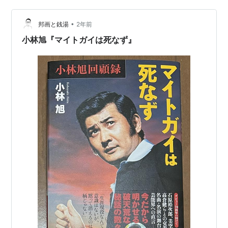
があったなんて知らなかった吉永さんはびっくりしてし
•
まいます、「霧笛が俺を呼んでいる」の役が評判が良く
邦画と銭湯
2年前
てこうなってしまったのですが、これは本社が決めた事
小林旭『マイトガイは死なず』
なので、吉永さんも戸惑っていたみたい…