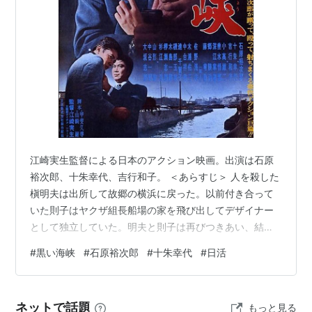
江崎実生監督による日本のアクション映画。出演は石原
裕次郎、十朱幸代、吉行和子。 ＜あらすじ＞ 人を殺した
槇明夫は出所して故郷の横浜に戻った。以前付き合って
いた則子はヤクザ組長船場の家を飛び出してデザイナー
として独立していた。明夫と則子は再びつきあい、結婚
しようと約束した。ところが船場組の舎弟哲次が人を刺
#
黒い海峡
#
石原裕次郎
#
十朱幸代
#
日活
して金を持ち逃げした。明夫は彼を追いかけることにな
った。 哲次は敵対する組の世話になって姿を隠してい
た。しかし彼の丈夫だった佐和子がその組の組長と懇ろ
ネットで話題
もっと見る
になり、明夫が佐和子を狙っているとウソを吹き込んで