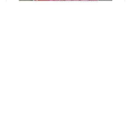
はじめまして。映画に関する読みもの「ORGASM（オル
ガズム）」と申します。大好きなラピュタ阿佐ヶ谷との
コラボ企画！日活ロマンポルノ特集です。1971年にはじ
まり1988年に幕を閉じるまでの18年の軌跡、日活ロマン