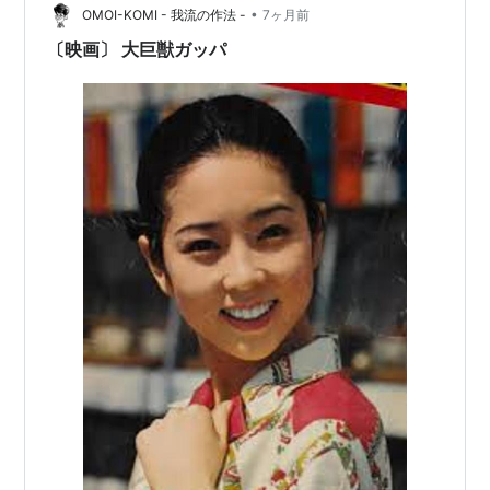
•
Amazon
OMOI-KOMI - 我流の作法 -
7ヶ月前
〔映画〕 大巨獣ガッパ