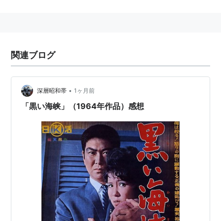
[撮影所]
http://www.nikkatsu.com/studio/index.html
[衛星放送]
http://www.necoweb.com/
[映画学校]
http://www.nikkatsu.com/school/index.html
関連ブログ
[ロマンポルノ]
http://www.nikkatsu-
romanporno.com/
•
深層昭和帯
1ヶ月前
「黒い海峡」（1964年作品）感想