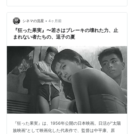
給：日活 公開：1957年12月28日（日本） 上映時間：
100分 本作は、石原裕次郎のイメージを決定づけた記念
•
碑的作品として位置づけられ、日活の勢いを押し上げた
シネマの流星
4ヶ月前
一本とも語られている。 キャスト 国分正一：石原裕次郎
『狂った果実』〜若さはブレーキの壊れた力、止
福島美弥子：…
まれない者たちの、逗子の夏
『狂った果実』は、1956年公開の日本映画。日活が“太陽
族映画”として映画化した代表作で、監督は中平康、原