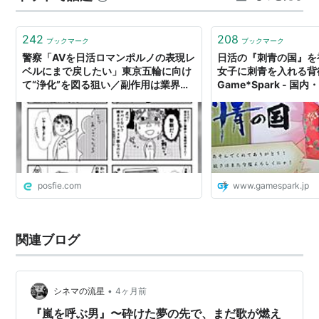
ふたりを対決させた。明夫と哲次は戦いに挑んだが、実
は明夫が刑務所に入るきっかけになった事件は船場…
242
208
ブックマーク
ブックマーク
警察「AVを日活ロマンポルノの表現レ
日活の『刺青の国』を
ベルにまで戻したい」東京五輪に向け
女子に刺青を入れる背徳
て“浄化”を図る狙い／副作用は業界の
Game*Spark - 
アングラ化
サイト
posfie.com
www.gamespark.jp
関連ブログ
•
シネマの流星
4ヶ月前
『嵐を呼ぶ男』〜砕けた夢の先で、まだ歌が燃え