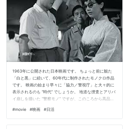
1963年に公開された日本映画です。 ちょっと前に観た
「白と黒」に続いて、60年代に制作されたモノクロ作品
です。 映画の始まり早々に「協力／警視庁」と大々的に
表示されるのも “時代” でしょうか。 地道な捜査とアリバ
イ崩しを描いた “警察モノ” ですが、このころから高品格
さんや下元勉さんは「刑事役」で登場しているのです
#
movie
#
映画
#
日活
ね。 取り調べや格闘シーンは “芝居がかった大仰な演出”
ですが、そのあたりも、こういった作品が娯楽の中心だ
ったころの証左のような気がします。 アリバイ 二谷英明