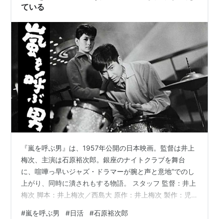
ている
『嵐を呼ぶ男』は、1957年公開の日本映画。監督は井上
梅次、主演は石原裕次郎。銀座のナイトクラブを舞台
に、喧嘩っ早いジャズ・ドラマーが腕と声と意地”でのし
上がり、同時に潰されもする物語。 スタッフ 監督：井上
梅次 脚本：井上梅次／西島大 原作：井上梅次 製作：児
井英生 音楽：大森盛太郎 主題歌：石原裕次郎「嵐を呼ぶ
#
嵐を呼ぶ男
#
日活
#
石原裕次郎
男」 撮影：岩佐一泉 編集：鈴木晄 製作会社：日活 配