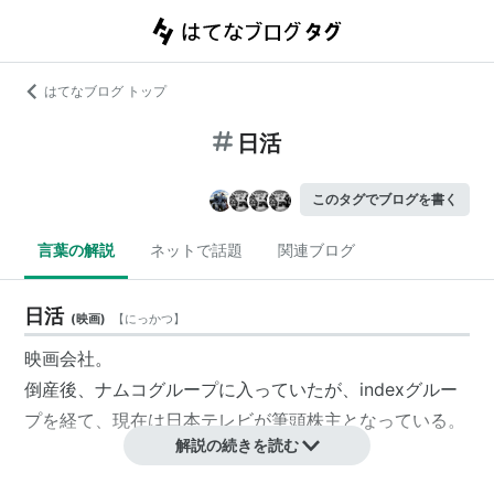
はてなブログ トップ
日活
このタグでブログを書く
言葉の解説
ネットで話題
関連ブログ
日活
(
映画
)
【
にっかつ
】
映画会社。
倒産後、ナムコグループに入っていたが、indexグルー
プを経て、現在は日本テレビが筆頭株主となっている。
解説の続きを読む