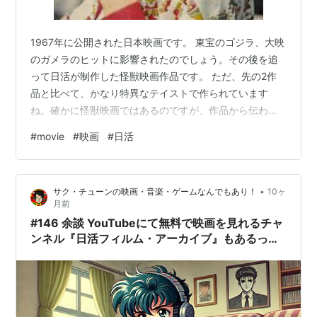
1967年に公開された日本映画です。 東宝のゴジラ、大映
のガメラのヒットに影響されたのでしょう。その後を追
って日活が制作した怪獣映画作品です。 ただ、先の2作
品と比べて、かなり特異なテイストで作られています
ね。確かに怪獣映画ではあるのですが、作品から伝わる
メッセージや世相観がなんともミスマッチです。 最大の
#
movie
#
映画
#
日活
違和感は、主演の川地民夫さんと山本陽子さんとのやり
とり。“子ども向けスペクタクル作品” に織り込んだのは
何とも不自然でした。 あとは、特撮の質とガッパの造
•
サク・チューンの映画・音楽・ゲームなんでもあり！
10ヶ
型、そしてネーミング。さらには美樹克彦さんが歌う主
月前
題歌も今の感性では衝撃的？でした。 いかにも、1960年
#146 余談 YouTubeにて無料で映画を見れるチャ
代はこういったノリの世情だったと…
ンネル『日活フィルム・アーカイブ』もあるって
話