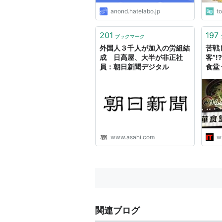
anond.hatelabo.jp
t
201
197
ブックマーク
外国人３千人が加入の労組結
苦戦
成 日高屋、大半が非正社
客”
員：朝日新聞デジタル
食堂
www.asahi.com
w
関連ブログ