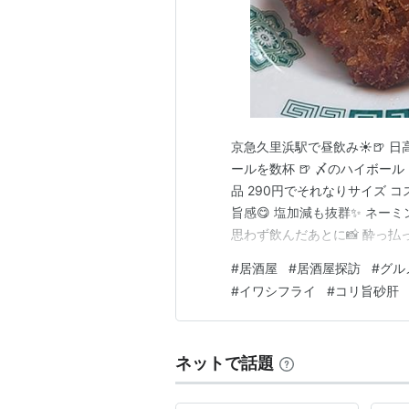
京急久里浜駅で昼飲み☀️🍺 日
ールを数杯 🍺 〆のハイボー
品 290円でそれなりサイズ 
旨感😋 塩加減も抜群✨ ネー
思わず飲んだあとに📸 酔っ払っ
ます🙏ランキング参加中【公式
#
居酒屋
#
居酒屋探訪
#
グル
たランキング参加中はてなブ
#
イワシフライ
#
コリ旨砂肝
参加中居酒屋大好…
ネットで話題