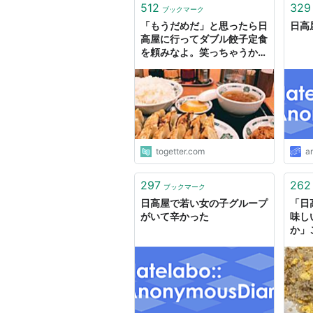
512
329
ブックマーク
「もうだめだ」と思ったら日
日高
高屋に行ってダブル餃子定食
を頼みなよ。笑っちゃうか
ら。
togetter.com
a
297
262
ブックマーク
日高屋で若い女の子グループ
「日
がいて辛かった
味し
か」
意見
ーム
では