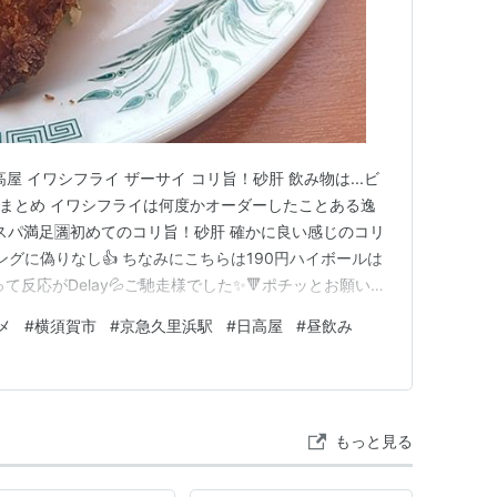
高屋 イワシフライ ザーサイ コリ旨！砂肝 飲み物は...ビ
ル まとめ イワシフライは何度かオーダーしたことある逸
コスパ満足🈵初めてのコリ旨！砂肝 確かに良い感じのコリ
ミングに偽りなし👍 ちなみにこちらは190円ハイボールは
て反応がDelay💦ご馳走様でした✨🔻ポチッとお願いし
】2025年開設ブログランキング参加中gooからきまし
メ
#
横須賀市
#
京急久里浜駅
#
日高屋
#
昼飲み
ログ【シニア部門】ランキング参加中神奈川県ランキング
もっと見る