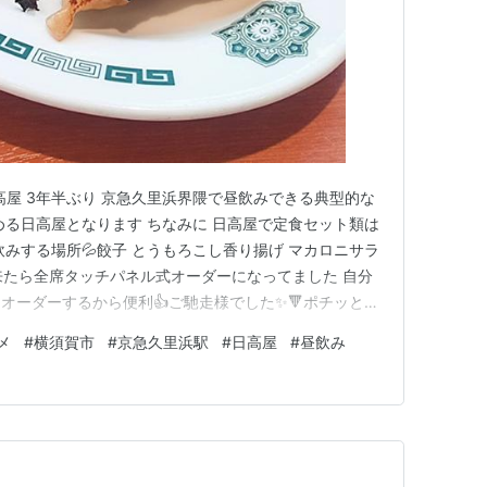
日高屋 3年半ぶり 京急久里浜界隈で昼飲みできる典型的な
める日高屋となります ちなみに 日高屋で定食セット類は
飲みする場所💦餃子 とうもろこし香り揚げ マカロニサラ
久々に来たら全席タッチパネル式オーダーになってました 自分
オーダーするから便利👍ご馳走様でした✨🔻ポチッとお
【公式】2025年開設ブログランキング参加中gooから
メ
#
横須賀市
#
京急久里浜駅
#
日高屋
#
昼飲み
てなブログ【シニア部門】ランキング参加中神奈川県ラン
（…