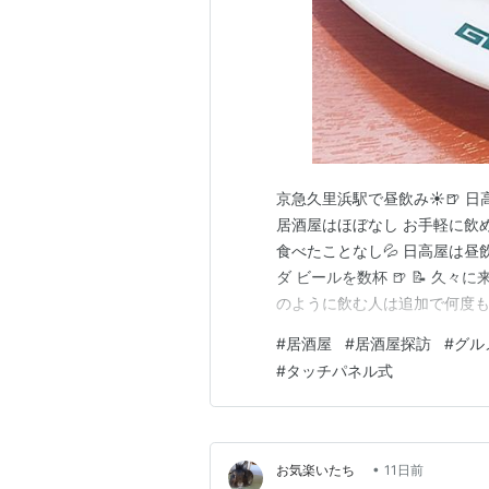
京急久里浜駅で昼飲み☀️🍺 
居酒屋はほぼなし お手軽に飲
食べたことなし💦 日高屋は昼
ダ ビールを数杯 🍺 📝 
のように飲む人は追加で何度も
願いします🙏ランキング参加中
#
居酒屋
#
居酒屋探訪
#
グル
きましたランキング参加中は
#
タッチパネル式
キング参加中居酒屋大好きな人
•
お気楽いたち
11日前