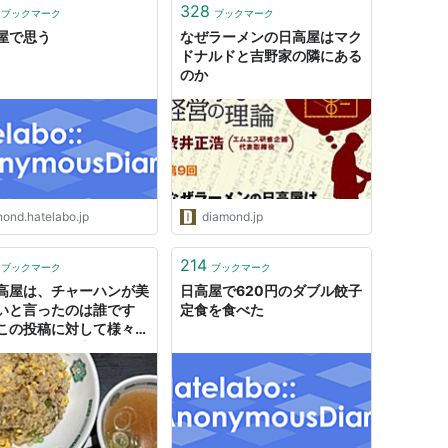
328
ブックマーク
ブックマーク
屋で思う
なぜラーメンの日高屋はマク
ドナルドと吉野家の隣にある
のか
nond.hatelabo.jp
diamond.jp
214
ブックマーク
ブックマーク
高屋は、チャーハンが美
日高屋で620円のダブル餃子
いと言ったのは誰です
定食を食べた
この投稿に対して様々な
集まるが、日高屋は「ホ
ラン」を求めて行く場所
ない