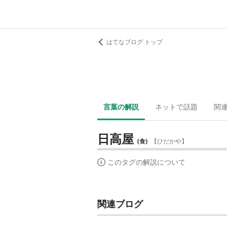
はてなブログ トップ
言葉の解説
ネットで話題
関
日高屋
(
食
)
【
ひだかや
】
このタグの解説について
関連ブログ