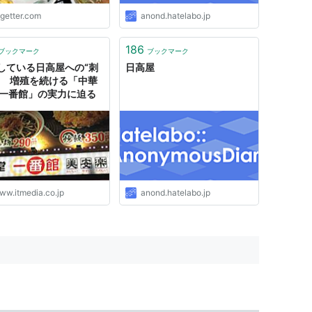
ogetter.com
anond.hatelabo.jp
186
ブックマーク
ブックマーク
している日高屋への“刺
日高屋
!? 増殖を続ける「中華
 一番館」の実力に迫る
ww.itmedia.co.jp
anond.hatelabo.jp