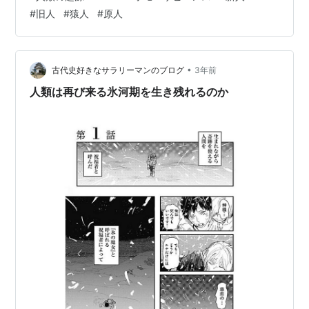
日本の成り立ちに的を絞っていたけれど、「人類の起
#
旧人
#
猿人
#
原人
源」はもっと広い視点で書かれていいるようだ。 篠田 謙
一 著 「人類の起源 古代DNAが語るホモ・サピンエンス
の「大いなる旅」」メモ 第１章 人類の登場ーホモ・サピ
エンス前史 ＜まとめ＞ ・現代人の学名を 属名 と 種…
•
古代史好きなサラリーマンのブログ
3年前
人類は再び来る氷河期を生き残れるのか