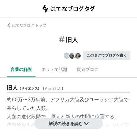
はてなブログ トップ
旧人
このタグでブログを書く
言葉の解説
ネットで話題
関連ブログ
旧人
(
サイエンス
)
【
きゅうじん
】
約60万〜3万年前、アフリカ大陸及びユーラシア大陸で
暮らしていた
人類
。
人類
の進化段階で、
原人
と
新人
の中間に位置する。
解説の続きを読む
代表的なものは、ホモ・ハイデルベルゲンシス（ハイデ
ルベルク人）、ホモ・ネアンデルターレンシス（ネアン