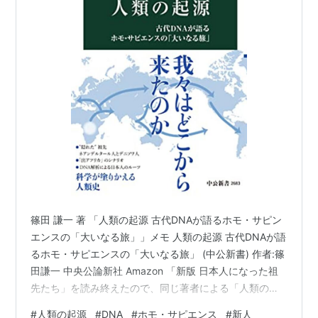
篠田 謙一 著 「人類の起源 古代DNAが語るホモ・サピン
エンスの「大いなる旅」」メモ 人類の起源 古代DNAが語
るホモ・サピエンスの「大いなる旅」 (中公新書) 作者:篠
田謙一 中央公論新社 Amazon 「新版 日本人になった祖
先たち」を読み終えたので、同じ著者による「人類の起
源」を読むことにした。 「日本人になった祖先たち」は
#
人類の起源
#
DNA
#
ホモ・サピエンス
#
新人