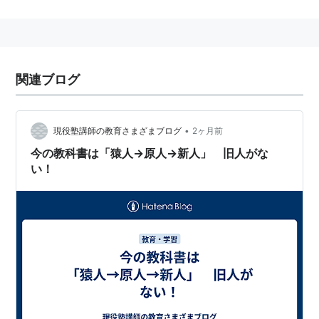
デルタール人）で、ホモ・ハイデルベルゲンシスから
ホ
モ・サピエンス
（
新人
）が進化した。
関連ブログ
•
現役塾講師の教育さまざまブログ
2ヶ月前
今の教科書は「猿人→原人→新人」 旧人がな
い！