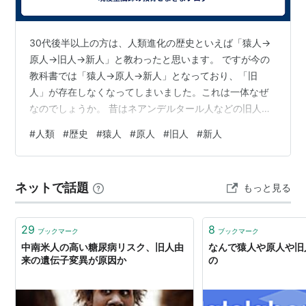
30代後半以上の方は、人類進化の歴史といえば「猿人→
原人→旧人→新人」と教わったと思います。 ですが今の
教科書では「猿人→原人→新人」となっており、「旧
人」が存在しなくなってしまいました。これは一体なぜ
なのでしょうか。 昔はネアンデルタール人などの旧人と
呼ばれる人々は新人の直系の先祖とされていました。し
#
人類
#
歴史
#
猿人
#
原人
#
旧人
#
新人
かし研究が進むにつれ、そうではないことが明らかにな
ってしまったのです。 旧人が存在していた頃に新人も同
時に存在していたことが判明してしまい、旧人を旧人と
ネットで話題
もっと見る
することに無理が生じてしまったのです。 そのため旧人
か新人どちらかを削る必要が出てきて、新人を削ってし
まったら旧で止まってしまうのはなんとなく気…
29
8
ブックマーク
ブックマーク
中南米人の高い糖尿病リスク、旧人由
なんで猿人や原人や旧
来の遺伝子変異が原因か
の