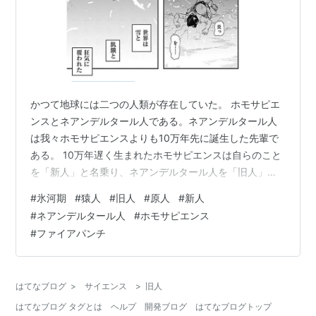
かつて地球には二つの人類が存在していた。 ホモサピエ
ンスとネアンデルタール人である。ネアンデルタール人
は我々ホモサピエンスよりも10万年先に誕生した先輩で
ある。 10万年遅く生まれたホモサピエンスは自らのこと
を「新人」と名乗り、ネアンデルタール人を「旧人」と
名付けた。なんとも失礼な話だが、先輩方ネアンデルタ
#
氷河期
#
猿人
#
旧人
#
原人
#
新人
ール人は抗議することもしない。なぜならすでに絶滅し
#
ネアンデルタール人
#
ホモサピエンス
てしまったからである。 藤本タツキ『ファイアパンチ』
#
ファイアパンチ
ネアンデルタール人が絶滅した理由は未だにはっきりと
わかっていないが、一説によると地球環境の変化が原因
ではないかと言われている。 10万年前に始まった氷河期
はてなブログ
>
サイエンス
>
旧人
を乗り越える事ができなかったのだ。…
はてなブログ タグとは
ヘルプ
開発ブログ
はてなブログトップ