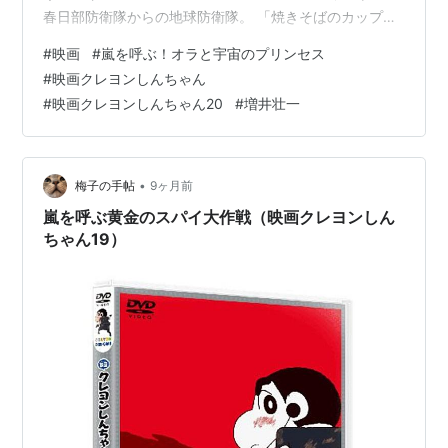
春日部防衛隊からの地球防衛隊。 「焼きそばのカップは
丸いのが好き？それとも四角いの？」梅子、丸いの。 ま
#
映画
#
嵐を呼ぶ！オラと宇宙のプリンセス
んじゅうだらけの宴。 ヒマ人。 ヒママターが足りないか
#
映画クレヨンしんちゃん
らイライラする地球人。 頭痛、肩こり、生理痛。 ひまち
#
映画クレヨンしんちゃん20
#
増井壮一
ゃんがプリンセス！？ 「よいおヒマを。」 プチプチ。
警察、市役所、首相官邸、JAXA、NASAにも相談したけ
ど相手にしてもらえなかった。 ワープがシュール！ …
•
梅子の手帖
9ヶ月前
嵐を呼ぶ黄金のスパイ大作戦（映画クレヨンしん
ちゃん19）