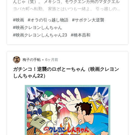
んじゃ（笑）。 メキシコ、モウクエンカ州のマダクエル
ヨバカ町へ転勤。 家族とはいつも一緒よ。 引っ越しのサ
カナ。 「忘れるまで、忘れません。」 「機内食はチキ
#
映画
#
オラの引っ越し物語
#
サボテン大逆襲
ン？それともビーフ？」 「おしんこー！京都は柴漬け
#
映画クレヨンしんちゃん
ー！」 ホセ・メンドクセー。 いきなりのマリアッチ。
#
映画クレヨンしんちゃん23
#
橋本昌和
ドゥヤッガオ・エラインデス町長。 イケガミーノ先生
（笑）。 人食いサボテン。 「ダメよー、ダメダメ。」
久々に聞いた。 ひろしの足は最強。 キャラ変わったマリ
アッチ。 マダクエル…
•
梅子の手帖
6ヶ月前
ガチンコ！逆襲のロボとーちゃん（映画クレヨン
しんちゃん22）