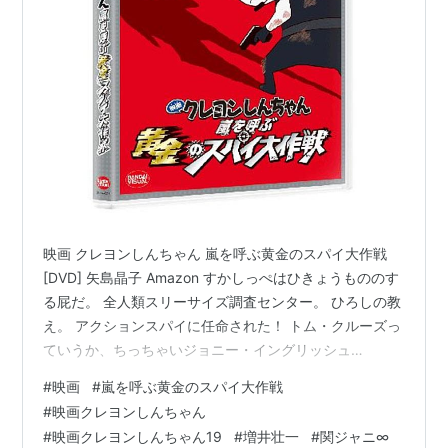
映画 クレヨンしんちゃん 嵐を呼ぶ黄金のスパイ大作戦
[DVD] 矢島晶子 Amazon すかしっぺはひきょうもののす
る屁だ。 全人類スリーサイズ調査センター。 ひろしの教
え。 アクションスパイに任命された！ トム・クルーズっ
ていうか、ちっちゃいジョニー・イングリッシュ
（笑）。 スカシペスタン共和国。 シール！こどもの魔法
#
映画
#
嵐を呼ぶ黄金のスパイ大作戦
のモチベーション！！ やきいもにはお塩？それともバタ
#
映画クレヨンしんちゃん
ー？うーん、バターかな。 ヘーデルナン王国。 だっちゅ
#
映画クレヨンしんちゃん19
#
増井壮一
#
関ジャニ∞
ーの（笑）。 メガヘガデル２。 アクションパワーカプセ