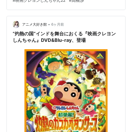
#
映画クレヨンしんちゃん22
#
高橋渉
くり腰やって整体に行ったらロボットに（涙）。 「今日
もぼくはかっこいい。」ナルシスト署長。 エネルギーは
灯油。 「ロボットでもいい。あなたは立派な父親だ
わ。」 ごちそ…
•
アニメ大好き館
6ヶ月前
“灼熱の国“インドを舞台におくる『映画クレヨン
しんちゃん』DVD&Blu-ray、登場