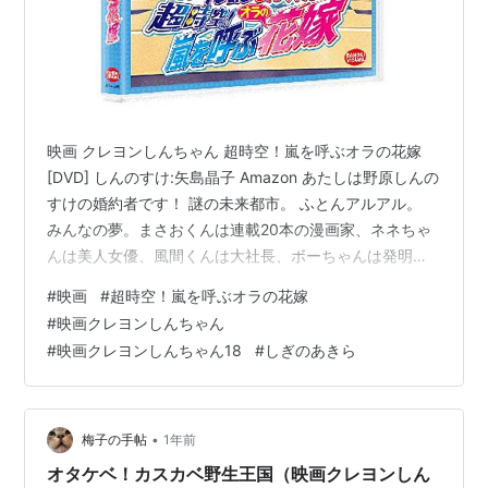
映画 クレヨンしんちゃん 超時空！嵐を呼ぶオラの花嫁
[DVD] しんのすけ:矢島晶子 Amazon あたしは野原しんの
すけの婚約者です！ 謎の未来都市。 ふとんアルアル。
みんなの夢。まさおくんは連載20本の漫画家、ネネちゃ
んは美人女優、風間くんは大社長、ボーちゃんは発明
家。 春日部に海はない。そうなの？ 風間くんたちは闇市
#
映画
#
超時空！嵐を呼ぶオラの花嫁
へ。 金のそろばん（笑）。 「むかし、いま、みらい」
#
映画クレヨンしんちゃん
「わかりやすーい。」「てきとうっていうのよ。」 花嫁
#
映画クレヨンしんちゃん18
#
しぎのあきら
（希望）軍団。イッテQでも活躍の女芸人さんたちが。
独身男性社員の名刺攻撃（笑）。 「一体どうしてそんな
姿に。」年とったとーちゃんとかーちゃん。 もうけがす
くない。おあ…
•
梅子の手帖
1年前
オタケベ！カスカベ野生王国（映画クレヨンしん