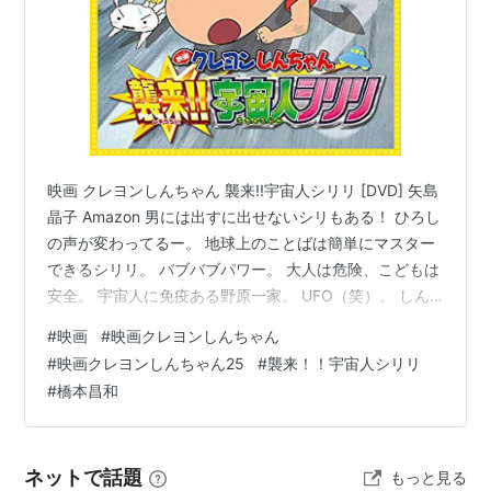
映画 クレヨンしんちゃん 襲来!!宇宙人シリリ [DVD] 矢島
晶子 Amazon 男には出すに出せないシリもある！ ひろし
の声が変わってるー。 地球上のことばは簡単にマスター
できるシリリ。 バブバブパワー。 大人は危険、こどもは
安全。 宇宙人に免疫ある野原一家。 UFO（笑）。 しん
ちゃん、おとなの弁当食べるの？ 素材を生かした謙虚な
#
映画
#
映画クレヨンしんちゃん
お味。 しょうゆにハマるシリリ。 「オラのハートに愛の
#
映画クレヨンしんちゃん25
#
襲来！！宇宙人シリリ
手錠をかけてみませんか？」 ヒッチハイク。 リヤカー。
#
橋本昌和
リンガーハットのCMすごいな。 金珠湯。 いい人だった
のね。もうちょっとその見せ場がほしかった。 こどもだ
けでヒッチハイク。 シリリの一番好きなモノ。 …
ネットで話題
もっと見る