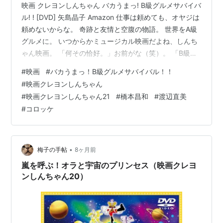
映画 クレヨンしんちゃん バカうまっ! B級グルメサバイバ
ル! ! [DVD] 矢島晶子 Amazon 仕事は頼めても、オヤジは
頼めないからな。 奇跡と友情と空腹の物語。 世界をA級
グルメに。 いつからかミュージカル映画だよね、しんち
ゃん映画。 「何その恰好。」お前がな（笑）。 「B級グ
ルメは庶民の味方でござんす。」 KBT。 オラと春日部へ
#
映画
#
バカうまっ！B級グルメサバイバル！！
続く道すがら、人生という名の駅にぶらり旅しない？ こ
#
映画クレヨンしんちゃん
どもには不評なキャビア（笑）。 ドレスコード。 トリュ
#
映画クレヨンしんちゃん21
#
橋本昌和
#
渡辺直美
フ、ブラックダイヤモンド。 お子様ランチ。 料理は芸
#
コロッケ
術。音楽を奏でるように料理し、絵画を描くように盛り
つけし、バレエを踊るように食べる。 「我グルメ。…
•
梅子の手帖
8ヶ月前
嵐を呼ぶ！オラと宇宙のプリンセス（映画クレヨ
ンしんちゃん20）