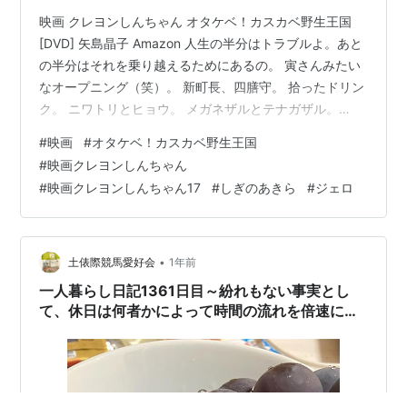
映画 クレヨンしんちゃん オタケベ！カスカベ野生王国
[DVD] 矢島晶子 Amazon 人生の半分はトラブルよ。あと
の半分はそれを乗り越えるためにあるの。 寅さんみたい
なオープニング（笑）。 新町長、四膳守。 拾ったドリン
ク。 ニワトリとヒョウ。 メガネザルとテナガザル。
「エコエコー！」 SKBE（スケッベ笑）の野望。 エコじ
#
映画
#
オタケベ！カスカベ野生王国
ゃなくてエゴ。 ワンピース、ミュール、バッグ大好きビ
#
映画クレヨンしんちゃん
ッキー。ミュールが時代だねぇ。 オオセンザンコウ。 ト
#
映画クレヨンしんちゃん17
#
しぎのあきら
#
ジェロ
ロッコ。 カスカベ洞窟説。 タラコとゴマ。 牛乳としぶ
いお茶々。 「地球からのメッセージだ。」「変な人
よ。」（笑） おしりの思い出。 こどもに絶対言ってはい
けない…
•
土俵際競馬愛好会
1年前
一人暮らし日記1361日目～紛れもない事実とし
て、休日は何者かによって時間の流れを倍速にさ
れている～