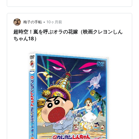
ル。電車の網棚に忘れただとぅ？ ヘガデル研究所。 とな
りのトロロイモ。 おいものキーがかわいい！ 「ゴキブリ
やないか…
•
梅子の手帖
10ヶ月前
超時空！嵐を呼ぶオラの花嫁（映画クレヨンしん
ちゃん18）