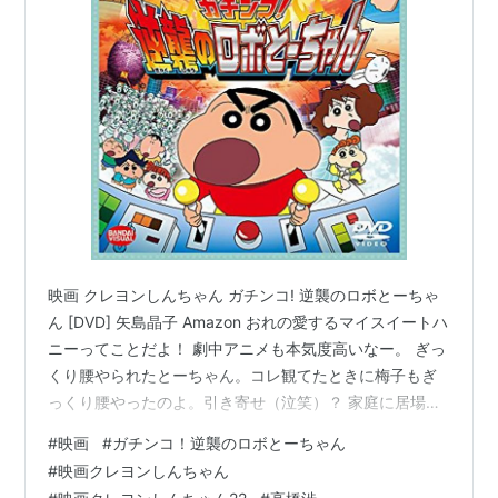
映画 クレヨンしんちゃん ガチンコ! 逆襲のロボとーちゃ
ん [DVD] 矢島晶子 Amazon おれの愛するマイスイートハ
ニーってことだよ！ 劇中アニメも本気度高いなー。 ぎっ
くり腰やられたとーちゃん。コレ観てたときに梅子もぎ
っくり腰やったのよ。引き寄せ（泣笑）？ 家庭に居場所
がない父親たちのはきだまり。なんか、製作スタッフの
#
映画
#
ガチンコ！逆襲のロボとーちゃん
思い入れとかあるのかな。。 タンタンメンは黒ごま派？
#
映画クレヨンしんちゃん
白ごま派？ 「なんのこれしき。パンはピロシキ。」 ぎっ