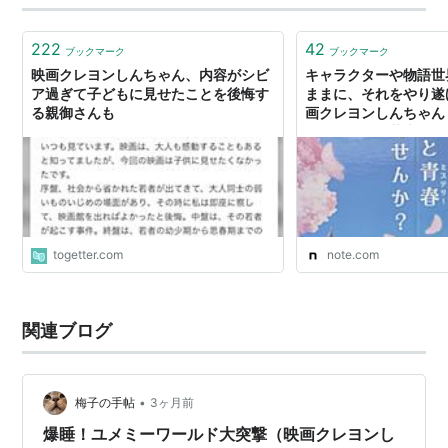
222
42
ブックマーク
ブックマーク
映画クレヨンしんちゃん、内容がシビ
キャラクターや物語世
ア過ぎて子どもに見せたことを後悔す
ままに、それをやり遂
る親御さんも
画クレヨンしんちゃん
カス学園』｜菊嵜了
togetter.com
note.com
関連ブログ
•
梅子の手帖
3ヶ月前
爆睡！ユメミーワールド大突撃（映画クレヨンし