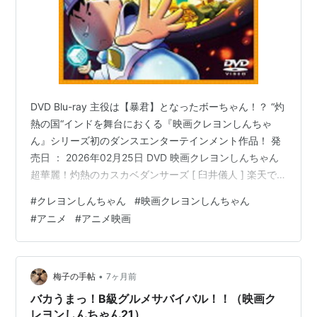
DVD Blu-ray 主役は【暴君】となったボーちゃん！？ “灼
熱の国“インドを舞台におくる『映画クレヨンしんちゃ
ん』シリーズ初のダンスエンターテインメント作品！ 発
売日 ： 2026年02月25日 DVD 映画クレヨンしんちゃん
超華麗！灼熱のカスカベダンサーズ [ 臼井儀人 ] 楽天で
購入 【先着特典】映画クレヨンしんちゃん 超華麗！灼熱
#
クレヨンしんちゃん
#
映画クレヨンしんちゃん
のカスカベダンサーズ(インドでカレーだゾ！しんちゃん
#
アニメ
#
アニメ映画
＆ボーちゃんのプラモ風デザイン スクエアラバーコース
ター) [ 臼井儀人 ] 楽天で購入 Blu-ray 映画クレヨンしん
ちゃん 超華麗！灼熱のカスカベダンサーズ【Blu-ray】 [
臼井儀人 ] 楽…
•
梅子の手帖
7ヶ月前
バカうまっ！B級グルメサバイバル！！（映画ク
レヨンしんちゃん21）