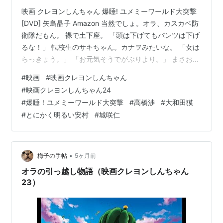
映画 クレヨンしんちゃん 爆睡! ユメミーワールド大突撃
[DVD] 矢島晶子 Amazon 当然でしょ。オラ、カスカベ防
衛隊だもん。 裸で土下座。 「頭は下げてもパンツは下げ
るな！」 転校生のサキちゃん。カナヲみたいな。 「女は
らっきょう。」 「お元気そうでがぶりより。」 まさおく
んは腹巻。 かわいい、夢の玉。 ユメルギー。 80年代の
#
映画
#
映画クレヨンしんちゃん
お色気バラエティ。 サキちゃんの悪夢。こわいこわ
#
映画クレヨンしんちゃん24
い！！ パパの発明と財力すごいな。 ５歳児のみさえとひ
#
爆睡！ユメミーワールド大突撃
#
高橋渉
#
大和田獏
ろし。 かっこいー、しんちゃん。 はいとらんのかい
#
とにかく明るい安村
#
城咲仁
（笑）。 ピュアハート、大事。 バク。 夢見放題。 疲れ
てるのよ、みさえ（笑）。 夢で逢えたらいいね。 今さ…
•
梅子の手帖
5ヶ月前
オラの引っ越し物語（映画クレヨンしんちゃん
23）