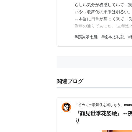
らしい気分が横溢していて、
いや～歌舞伎の未来は明るい
～本当に日常が戻って来て、
例年の通りであった。 去年迄
であったが、今年から橋之助
#
春調娘七種
#
絵本太功記
#
松が加わった。十代が二人も
いなく将来の歌舞伎界を担うメ
関連ブログ
「初めての歌舞伎を楽しもう」munakata
『顔見世季花姿絵』～
り