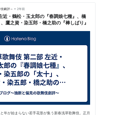
•
歌舞伎劇評～
2年前
 左近・鶴松・玉太郎の『春調娘七種』、橋
」、鷹之資・染五郎・橋之助の『棒しばり』
いと年が始まらない若手花形が集う新春浅草歌舞伎。正月