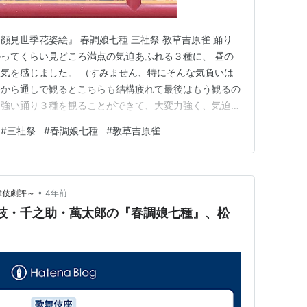
顔見世季花姿絵』 春調娘七種 三社祭 教草吉原雀 踊り
ってくらい見どころ満点の気迫あふれる３種に、 昼の
気を感じました。 （すみません、特にそんな気負いは
昼から通しで観るとこちらも結構疲れて最後はもう観るの
力強い踊り３種を観ることができて、大変力強く、気迫が
いう心意気を感じた」というのはこちらの勝手な妄想で
#
三社祭
#
春調娘七種
#
教草吉原雀
幕が開くとぱあっと明るく晴れやかな舞台。美しい静御前
（染五郎）、そして荒…
•
歌舞伎劇評～
4年前
梅枝・千之助・萬太郎の『春調娘七種』、松