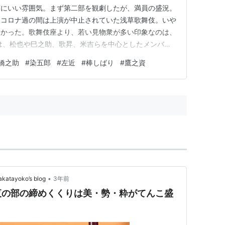
実にいい雰囲気。まず第二部を観劇したが、満員の盛況。
。コロナ過の間は上演が中止されていた浅草歌舞伎。いや
良かった。歌舞伎座より、若い見物衆が多い印象なのは、
は、松也や巳之助、歌昇、米吉らを中心としたメンバー
が座頭になり、新たに染五郎・鷹之資・左近・玉太郎・鶴
橋之助
#
染五郎
#
左近
#
棒しばり
#
鷹之資
入り、平均年齢が十歳近く若返った感じであろうか。間違
ンバーだ。この若い役者達が…
•
yoko’s blog
3年前
夜の部の締めくくりは美・勢・粋がてんこ盛