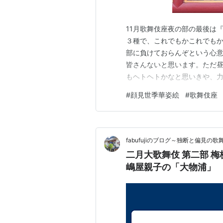
11月歌舞伎座夜の部の最後は『
３種で、これでもかこれでもか
部に負けておらんぞという心意
皆さんないと思います。ただ
もヘトヘトかなと思いきや、
あり、「負けておられんぞと
#
顔見世季華姿絵
#
歌舞伎座
す） 春調娘七種 真っ暗な中
（左近）とたおやかな曽我十郎
fabufujiのブログ～独断と偏見の
二月大歌舞伎 第二部 
嶋屋親子の「大物浦」