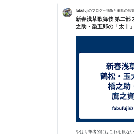
fabufujiのブログ～独断と偏見の
新春浅草歌舞伎 第二部
之助・染五郎の「太十
やはり筆者的にはこれを観な