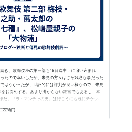
続き、歌舞伎座の第三部も19日迄中止に追い込まれ
だったので幸いしたが、未見の方々はさぞ残念な事だった
部ではなかったが、世評的には評判が良い様なので、未見
事をお薦めする。あまり掛からない狂言でもあるし、幸
る様だ。『ラ・マンチャの男』は行こうにも既にチケット
理･･･中止は本当に痛恨の極みだ。 幕開きは『春調娘七
仁左衛門
橋で右團次・壱太郎・児太郎で観た。今回は梅枝の十郎、
と云う配役。長唄舞踊で…