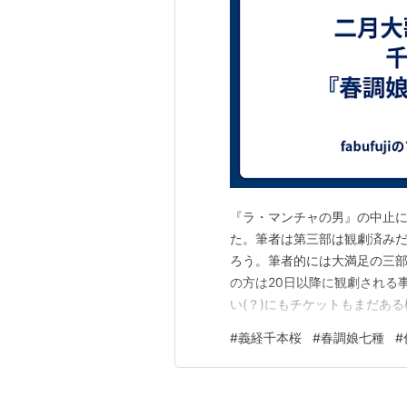
『ラ・マンチャの男』の中止に
た。筆者は第三部は観劇済み
ろう。筆者的には大満足の三
の方は20日以降に観劇される
い(？)にもチケットもまだあ
がプラチナ化していて完全に無
#
義経千本桜
#
春調娘七種
#
種』。近々では昨年正月に新
千之助の静御前、萬太郎の五郎