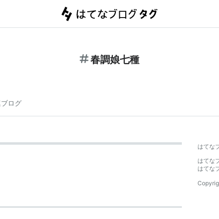
春調娘七種
連ブログ
はてな
はてな
はてな
Copyrig