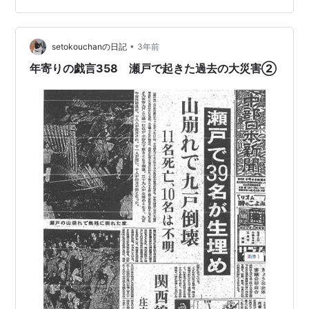
月2日までの約1年半の間に、8件の同一犯人の仕業と思わ
れる強盗傷人事件が発生した。 瀬戸だけの事件なのか、
•
どんな事件なのか調べてみた。もともと瀬戸の人間でな
setokouchanの日記
3年前
いので、過去の新聞記事を探した。瀬戸の図書館で見つ
年寄りの戯言358 瀬戸で起きた過去の大災害②
けた。中日新聞・…