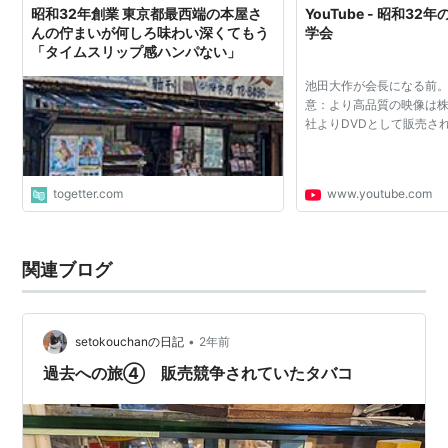
昭和32年創業 東京都最西端の本屋さ
YouTube - 昭和3
んの佇まいが何しろ味わい深くてもう
学会
「タイムスリップ感ハンパない」
池田大作が会長になる前。
意：より高品質の映像は
社よりDVDとして販売さ
togetter.com
www.youtube.com
関連ブログ
•
setokouchanの日記
2年前
過去への旅④ 販売競争されていたタバコ