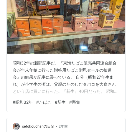
昭和32年の新聞記事だ。『東海たばこ販売共同連合組合
会が年末年始に行った贈答用たばこ謝恩セールの抽選
会』の結果が記事に乗っている。 自分（昭和27年生ま
れ）が小学生の頃は、父親のたのしむタバコを大森さん
という店に買いに行った。『新生』40円だった。 昭和の
時代、どこの店でもタバコを販売できるものではなかっ
#
昭和32年
#
たばこ
#
新生
#
懸賞
たはず。指定されたそれなりの業者（店）だけが販売で
きた。タバコを製造販売していたのは、昔は大蔵省、そ
の後、専売公社になった。小売店が公社から卸してもら
•
い販売する。 抽選会は、タバコの販売促進のために東海
setokouchanの日記
2年前