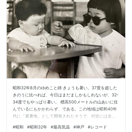
昭和32年8月のゆめこと姉 きょうも暑い。37度を超した
きのうに比べれば、今日はまだましかもしれないが、32-
34度でもやっぱり暑い。 標高500メートルの山あいに住
んでいるにもかかわらず、である。この地域は昭和40年
代に「避暑地」として開発されたそうで、付近には企業
の保養施設も何軒かあるが、こんな夏が続くのであれ
#
昭和
#
昭和32年
#
最高気温
#
神戸
#
レコード
ば、「避暑地」の看板を降ろさなければならないだろ