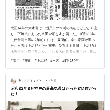
大正14年の大水害は、瀬戸川の木製の橋をことごとく流
し、下流域にあった水田や畑を水が襲った。 昭和32年
（伊勢湾台風の2年前）には、局所的に集中豪雨が襲っ
た。被害は上品野とその南東に位置する泉町。上品野は
水野川の上流で洪水をおこし８名の死者を出した。泉町
は山が大規模に崩れ４０名近い人が生き埋めになり、自
#
瀬戸
#
泉町
#
上品野
#
水害
#
昭和32年
衛隊まで出動して２３名の人が救出された。しかし２２
名もの命が失われた。その中には３人の小学校の児童が
含まれていた。 上品野の水野川の氾濫で川筋が一気に変
•
わってしまった。その時の被害者のために、川岸には
夢でささやくピアノ
4年前
「南無阿弥陀仏」の文字が彫られた高さ３０㎝ほどの石
昭和32年8月神戸の最高気温はたった31.1度だっ
が置かれていた。 忘れてはいけない瀬戸の災害だ…
た！