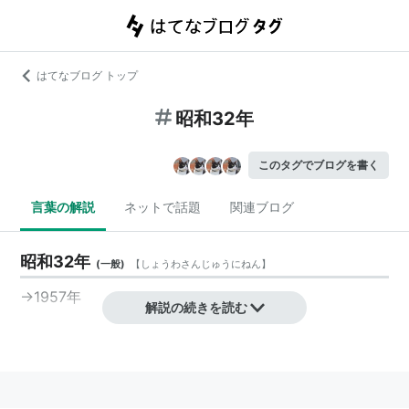
はてなブログ トップ
昭和32年
このタグでブログを書く
言葉の解説
ネットで話題
関連ブログ
昭和32年
(
一般
)
【
しょうわさんじゅうにねん
】
→
1957年
解説の続きを読む