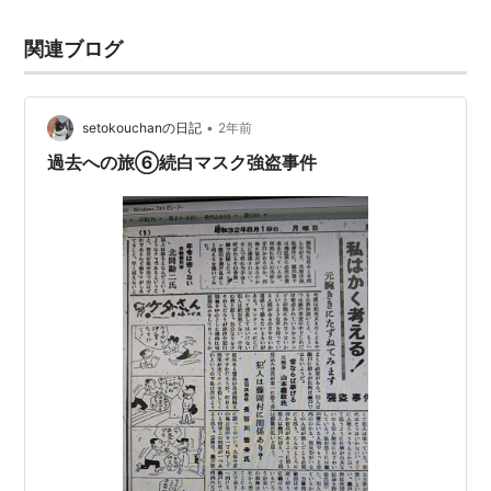
関連ブログ
•
setokouchanの日記
2年前
過去への旅⑥続白マスク強盗事件