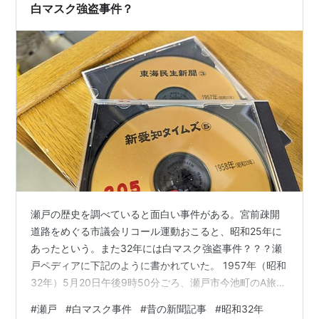
たばこ販売協同組合が年末年始に行った抽選だ。名古屋
白マスク強盗事件？
市の公会堂で大々的に抽選会をしている。日立…
瀬戸の歴史を調べていると面白い事件がある。宮前疎開
道路をめぐる市議会リコール運動おこると、昭和25年に
あったという。また32年には白マスク強盗事件？？？瀬
戸ペディアに下記のように書かれていた。 1957年（昭和
32年）5月20日午後9時50分ごろ、瀬戸市今池町のA旅館
に若い男が白覆面で短刀を所持して侵入し、現金3,000
#
瀬戸
#
白マスク事件
#
昔の新聞記事
#
昭和32年
円を奪って逃走したのを始め、1958年（昭和33年）10