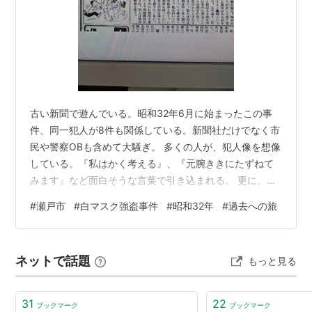
古い新聞で遊んでいる。昭和32年6月に始まったこの事
件、同一犯人が8件も関係している。新聞社だけでなく市
民や警察OBも含めて大騒ぎ。 多くの人が、犯人像を想像
している。『私はかく考える』、『元腕ききにたずねて
みます』など面白そうな言葉で引き込まれる。 更に、犯
人もボケているような？とまで言って挑発までしてい
#
瀬戸市
#
白マスク強盗事件
#
昭和32年
#
過去への旅
る。 残り2件の事件はいつどうなっていくのか楽しみで
仕方がない。
ネットで話題
もっと見る
31
22
ブックマーク
ブックマーク