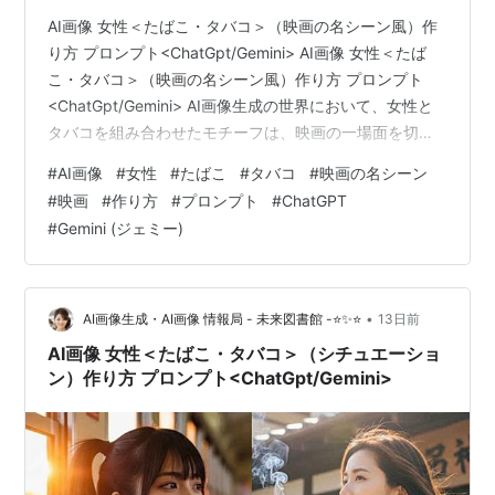
AI画像 女性＜たばこ・タバコ＞（映画の名シーン風）作
り方 プロンプト<ChatGpt/Gemini> AI画像 女性＜たば
こ・タバコ＞（映画の名シーン風）作り方 プロンプト
<ChatGpt/Gemini> AI画像生成の世界において、女性と
タバコを組み合わせたモチーフは、映画の一場面を切り
取ったかのような圧倒的な叙情性とドラマチックな雰囲
#
AI画像
#
女性
#
たばこ
#
タバコ
#
映画の名シーン
気を演出できる人気の高いテーマです。単なるポートレ
#
映画
#
作り方
#
プロンプト
#
ChatGPT
ートを超え、物語のワンシーンを想起させるような深み
#
Gemini (ジェミー)
のあるビジュアルは、見る者の心を強く惹きつける魅力
を持っています。ここでは、映画の名シーン風に仕上げ
るための実践的なアプローチと、そのままコピー＆ペー
ストして…
•
AI画像生成・AI画像 情報局 - 未来図書館 -⭐✨⭐
13日前
AI画像 女性＜たばこ・タバコ＞（シチュエーショ
ン）作り方 プロンプト<ChatGpt/Gemini>