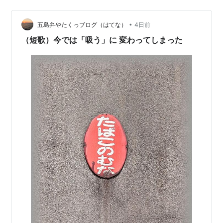
た。 何も言うつもりはありませんが ２０年でタバコは２
倍 給料は・・・・・？ 昭和ではなく、平成・令和のお話
•
でした。
五島弁やたくっブログ（はてな）
4日前
（短歌）今では「吸う」に 変わってしまった