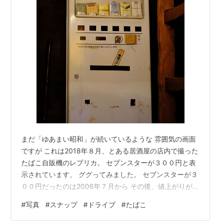
まだ「ゆあまい昭和」が続いているような 雰囲気の画面
ですが これは2018年８月、とある居酒屋の店内で撮った
たばこ自販機のレプリカ。 セブンスターが３００円と表
示されています。 ググってみました。 セブンスターが３
００円だったのは2006年７月から その後、値上がりが続
き 写真を撮った2018年は９月まで４６０円 １０月から
#
写真
#
スナップ
#
ドライブ
#
たばこ
は５００円。 2021年１０月から６００円（現在も）でし