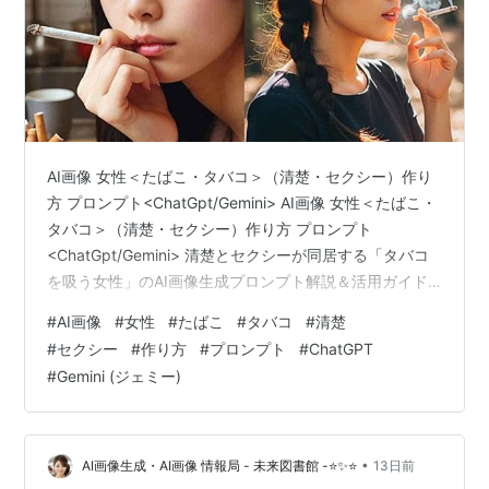
AI画像 女性＜たばこ・タバコ＞（清楚・セクシー）作り
方 プロンプト<ChatGpt/Gemini> AI画像 女性＜たばこ・
タバコ＞（清楚・セクシー）作り方 プロンプト
<ChatGpt/Gemini> 清楚とセクシーが同居する「タバコ
を吸う女性」のAI画像生成プロンプト解説＆活用ガイド
AI画像生成（ChatGPT/Midjourney/Stable
#
AI画像
#
女性
#
たばこ
#
タバコ
#
清楚
Diffusion/Gemini等）において、特定の空気感や絶妙な魅
#
セクシー
#
作り方
#
プロンプト
#
ChatGPT
力を表現するのは非常に奥が深いプロセスです。特に
#
Gemini (ジェミー)
「清楚さ」と「セクシーさ」という、一見すると対極に
ある要素を「タバコ」というモチーフで融合させるアプ
ローチは、多くのクリエイター…
•
AI画像生成・AI画像 情報局 - 未来図書館 -⭐✨⭐
13日前