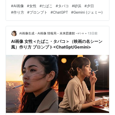
成の世界へようこそ。黄昏時の温かいオレンジ色の光が
#
AI画像
#
女性
#
たばこ
#
タバコ
#
砂浜
#
夕日
波打ち際に反射し、ドラマチックな雰囲気を醸し出すシ
#
作り方
#
プロンプト
#
ChatGPT
#
Gemini (ジェミー)
ーンは、多くのクリエイターを魅了しています。今回
は、最新のAI画像生成ツールであるChatGptやGeminiを
活用して、思い描いた通りの魅力的なビジュアルを創り
出すための具体的な作り方とプロンプトをご紹介しま
•
AI画像生成・AI画像 情報局 - 未来図書館 -⭐✨⭐
13日前
す。 AI…
AI画像 女性＜たばこ・タバコ＞（映画の名シーン
風）作り方 プロンプト<ChatGpt/Gemini>