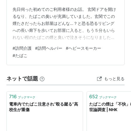
先日伺った初めてのご利用者様のお話。 玄関ドアを開け
るなり、たばこの臭いが充満していました。玄関でこの
煙たさだったらお部屋はどんな…？と恐る恐るリビング
への長い廊下を歩いてお部屋に入ると、もう５分もいら
れない程のたばこの煙と臭いで泣きそうになりました。
灰皿も吸い殻でいっぱい。 AIで生成した画像です すぐに
#
訪問介護
#
訪問ヘルパー
#
ヘビースモーカー
お部屋の換気をしました。 おひとり暮らしで寝たきりの
#
たばこ
ご利用者様なのにここまでのヘビースモーカー。介護ベ
ッドの頭部分を上げて、寝たばこしてるってこと、、？
危なすぎるよ。 私のような自費サービスのヘルパーは週
ネットで話題
もっと見る
１の訪問ですが、介護保険でのヘルパーさんが毎日朝と
夕方に訪問されているそうです。 お仕…
716
652
ブックマーク
ブックマーク
電車内でたばこ注意され“殴る蹴る”高
たばこの煙は「不快」
校生が重傷
世論調査 | NHK