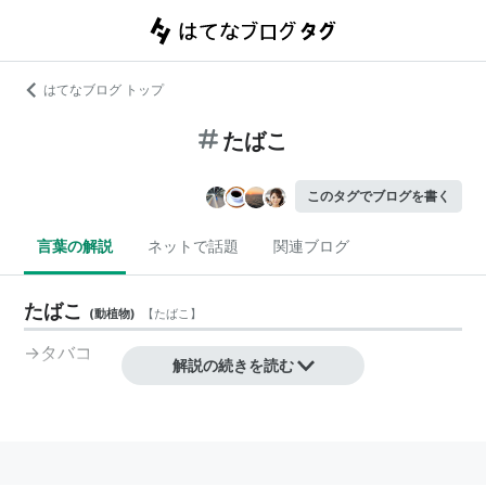
はてなブログ トップ
たばこ
このタグでブログを書く
言葉の解説
ネットで話題
関連ブログ
たばこ
(
動植物
)
【
たばこ
】
→タバコ
解説の続きを読む