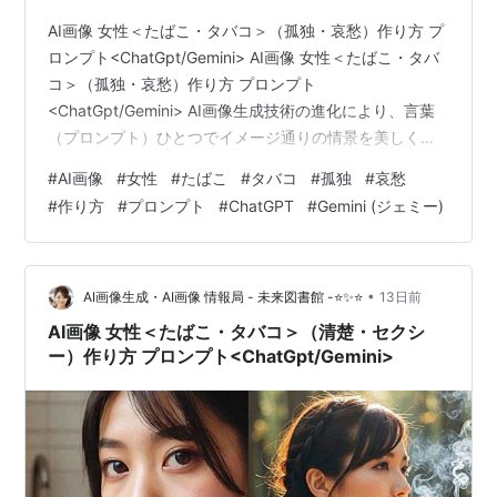
AI画像 女性＜たばこ・タバコ＞（孤独・哀愁）作り方 プ
ロンプト<ChatGpt/Gemini> AI画像 女性＜たばこ・タバ
コ＞（孤独・哀愁）作り方 プロンプト
<ChatGpt/Gemini> AI画像生成技術の進化により、言葉
（プロンプト）ひとつでイメージ通りの情景を美しく表
現できるようになりました。今回は、ChatGPTやGemini
#
AI画像
#
女性
#
たばこ
#
タバコ
#
孤独
#
哀愁
などの対話型AIを活用して、「たばこをくゆらせる女性
#
作り方
#
プロンプト
#
ChatGPT
#
Gemini (ジェミー)
の孤独や哀愁」をテーマにした超高画質なリアルフォト
風画像を生成するための作り方と、そのまま使えるプロ
ンプトを詳しく解説します。 孤独と哀愁を纏う女性のAI
画像制作のポイント 物語の一コマを切り取ったような
•
AI画像生成・AI画像 情報局 - 未来図書館 -⭐✨⭐
13日前
エ…
AI画像 女性＜たばこ・タバコ＞（清楚・セクシ
ー）作り方 プロンプト<ChatGpt/Gemini>