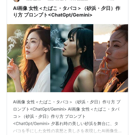
界観を表現することが…
AI画像 女性＜たばこ・タバコ＞（砂浜・夕日）作
り方 プロンプト<ChatGpt/Gemini>
AI画像 女性＜たばこ・タバコ＞（砂浜・夕日）作り方 プ
ロンプト<ChatGpt/Gemini> AI画像 女性＜たばこ・タバ
コ＞（砂浜・夕日）作り方 プロンプト
<ChatGpt/Gemini> 夕暮れ時の美しい砂浜を舞台に、タ
バコを手にした女性の哀愁と美しさを表現したAI画像生