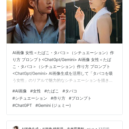
AI画像 女性＜たばこ・タバコ＞（シチュエーション）作
り方 プロンプト<ChatGpt/Gemini> AI画像 女性＜たば
こ・タバコ＞（シチュエーション）作り方 プロンプト
<ChatGpt/Gemini> AI画像生成を活用して「タバコを吸
う女性」のリアルで魅力的なシチュエーションを描き出
すための、完全ガイドをお届けします。ChatGPTや
#
AI画像
#
女性
#
たばこ
#
タバコ
GeminiなどのAIツールを使って、思い通りのシチュエー
#
シチュエーション
#
作り方
#
プロンプト
ションや雰囲気を表現するためのプロンプトの作り方を
#
ChatGPT
#
Gemini (ジェミー)
詳しく解説します。 AI画像生成で「タバコを吸う女性」
を描く魅力とポイント タバコをモチーフにした女性の画
像生成は、映画のワンシーンのようなノスタル…
•
AI画像生成・AI画像 情報局 - 未来図書館 -⭐✨⭐
13日前