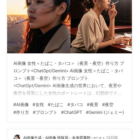
AI画像 女性＜たばこ・タバコ＞（夜景・夜空）作り方 プ
ロンプト<ChatGpt/Gemini> AI画像 女性＜たばこ・タバ
コ＞（夜景・夜空）作り方 プロンプト
<ChatGpt/Gemini> AI画像生成の世界において、夜景や
夜空を背景にした女性のポートレートは、幻想的でドラ
マチックな雰囲気を演出できる非常に人気のあるテーマ
#
AI画像
#
女性
#
たばこ
#
タバコ
#
夜景
#
夜空
です。特に、美しい夕日が沈んだ後のマジックアワーか
#
作り方
#
プロンプト
#
ChatGPT
#
Gemini (ジェミー)
ら夜空へと移り変わる時間帯や、きらめく夜景を背景に
たたずむ姿は、見る人の心を強く惹きつける魅力を秘め
ています。さらに、そこにたばこ・タバコの煙や光の演
出が加わることで、気だるげで洗練された唯一無二の世
•
AI画像生成・AI画像 情報局 - 未来図書館 -⭐✨⭐
13日前