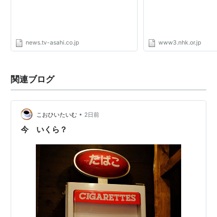
news.tv-asahi.co.jp
www3.nhk.or.jp
関連ブログ
•
こおひいたいむ
2日前
今 いくら？