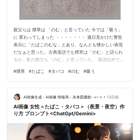
親父らは 煙草は 「のむ」と言っていた 今では「吸う」
に 変わってしまった ・・・・・・・ 過日見かけた警告
表示に「たばこのむな」とあり、なんとも懐かしい表現
だなぁと思った。古典落語でも煙草は「のむ」と語られ
るが、私の親父も「のむ」と言っていた。 落語以外で最
後に煙草を「のむ」と言うのを聞いたのは、二十年くら
#
煙草
#
たばこ
#
タバコ
#
のむ
#
吸う
い前に今では米寿に近い大先輩との会話でだった。（写
真は門司港にて）
•
AI画像生成・AI画像 情報局 - 未来図書館 -⭐✨⭐
13日前
AI画像 女性＜たばこ・タバコ＞（夜景・夜空）作
り方 プロンプト<ChatGpt/Gemini>