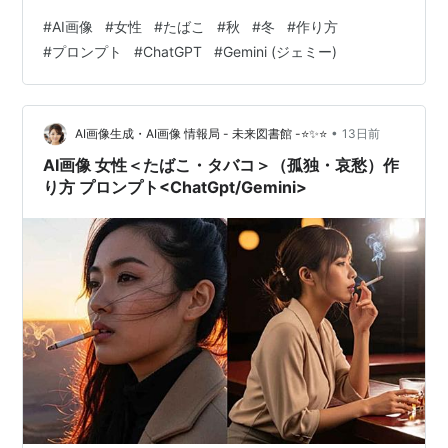
き。秋から冬にかけての季節感を取り入れた「女性とタ
#
AI画像
#
女性
#
たばこ
#
秋
#
冬
#
作り方
バコ」の写真は、シネマティックでストーリー性のある
#
プロンプト
#
ChatGPT
#
Gemini (ジェミー)
表現として非常に人気があります。 今回は、ChatGPTや
GeminiなどのAIツールを活用し、実写と見分けがつかな
いほど超リアルで魅力的な「秋冬の女性×タバコ」画像を
生成するためのプロンプトの作り方と…
•
AI画像生成・AI画像 情報局 - 未来図書館 -⭐✨⭐
13日前
AI画像 女性＜たばこ・タバコ＞（孤独・哀愁）作
り方 プロンプト<ChatGpt/Gemini>