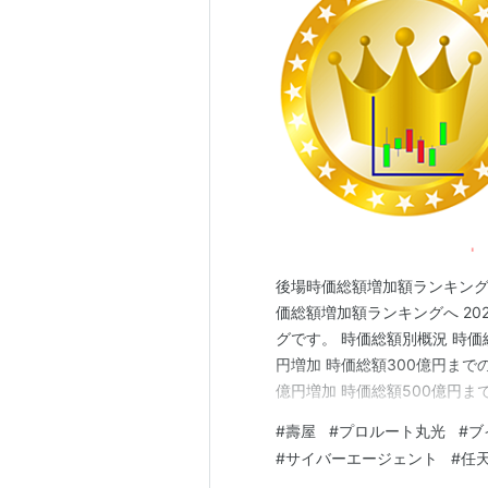
後場時価総額増加額ランキング こ
価総額増加額ランキングへ 20
グです。 時価総額別概況 時価総
円増加 時価総額300億円までの
億円増加 時価総額500億円ま
円増加 時価総額1,000億円ま
#
壽屋
#
プロルート丸光
#
ブ
加 時価総額3,000億円まで
#
サイバーエージェント
#
任