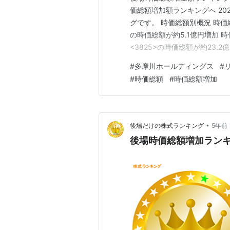
価総額増加額ランキングへ 20
グです。 時価総額別概況 時価
の時価総額が約5.1億円増加 
<3825>の時価総額が約23.
BEENOS<3328>の時価総額
#
多摩川ホールディングス
#
パレス21<8848>の時価総額
#
時価総額
#
時価総額増加
•
後場だけの株式ランキング
5年前
後場時価総額増加ランキング