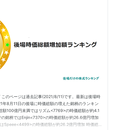
のページは過去記事(2021/8/11)です。最新は後場時
21年8月11日の後場に時価総額の増えた銘柄のランキン
額100億円未満ではリズム<7769>の時価総額が約4.1
銘柄ではEnjin<7370>の時価総額が約26.6億円増加
Speee<4499>の時価総額が約26.2億円増加 時価総