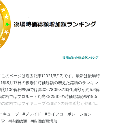
のページは過去記事(2021/8/17)です。最新は後場時
21年8月17日の後場に時価総額の増えた銘柄のランキン
額100億円未満では壽屋<7809>の時価総額が約5.6億
銘柄ではプロルート丸光<8256>の時価総額が約19.5
での銘柄ではブイキューブ<3681>の時価総額が約9.4億
での銘柄ではプレイド<4165>の時価総額が約24.2億円増
イキューブ
#
プレイド
#
ライフコーポレーション
の銘柄ではライフコーポレーション<81…
天堂
#
時価総額
#
時価総額増加