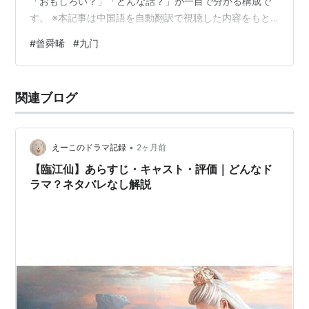
「おもしろい？」「どんな話？」が一目で分かる構成で
す。 ※本記事は中国語を自動翻訳で視聴した内容をもと
にしています。 一部誤りがある場合がありますが、物語
#
曾舜晞
#
九门
全体の重要部分はわかるように書いています。 ※画像は
公式微博*1からお借りしています。 【1万記事以上あり】
えーこの中国ドラマ視聴済み作品リスト
関連ブログ
poupe.hatenadiary.jp 原題：九门 キャスト 陈伟霆 饰 张
启山 曾舜晞 饰 吴老狗 陈瑶 饰 霍仙姑 应昊茗 饰 齐铁嘴
王…
•
えーこのドラマ記録
2ヶ月前
【臨江仙】あらすじ・キャスト・評価｜どんなド
ラマ？ネタバレなし解説