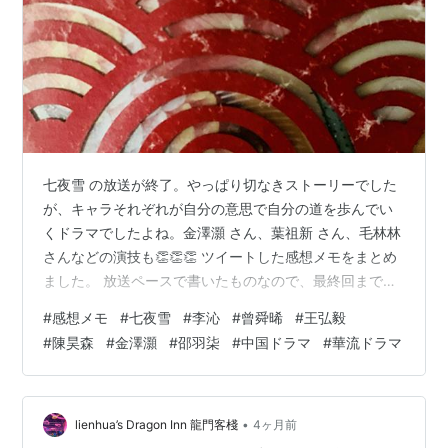
七夜雪 の放送が終了。やっぱり切なきストーリーでした
が、キャラそれぞれが自分の意思で自分の道を歩んでい
くドラマでしたよね。金澤灝 さん、葉祖新 さん、毛林林
さんなどの演技も👏👏👏 ツイートした感想メモをまとめ
ました。 放送ペースで書いたものなので、最終回まで視
聴後の状況とは一部異なるかもしれませんが、お許しく
#
感想メモ
#
七夜雪
#
李沁
#
曾舜晞
#
王弘毅
ださいねm(__)m ⚠⚠⚠視聴状況によって、ネタバレが含
#
陳昊森
#
金澤灝
#
邵羽柒
#
中国ドラマ
#
華流ドラマ
まれるかもしれませんので、ご注意ください❣⚠⚠⚠ ー
ーー 七夜雪 1-2回 始まりました❣ 霍展白は師兄・徐重華
を戻せなかったことを悔やむ中、その息子・徐沫の治療
のため、薛紫夜を訪問。大晦日でどうにか引き留めて、
•
lienhua’s Dragon Inn 龍門客棧
4ヶ月前