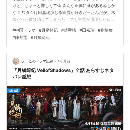
けど、ちょっと難しくて💦 皆んな正体に謎がある感じか
な？ ワタシは田嘉瑞演じる寄霊が好きだったんだが、木
偶だった彼は消えてしまった… でも寄霊が退場した辺り
から段々と面白くなるという皮肉🤣 それから始まる幻境
#
中国ドラマ
#
月鳞绮纪
#
曾舜晞
#
田嘉瑞
#
鞠婧禕
編も面白いんだが、全然理解が追いつかない💦 千年前、
#
陳都霊
#
月鱗綺紀
100年前、50年前とキャラ達がそれぞれ3つの時代に転生
するが、次々に変わる年代、場面についていけない💦 同
じ顔のキャラが何人もいて、誰の正体が誰で、関係性が
どうなのかわからない😵‍💫 これはもう、「理解しない」と
•
えーこのドラマ記録
4ヶ月前
いう選択が賢明かもしれ…
『月鳞绮纪 VeilofShadows』全話 あらすじネタ
バレ感想