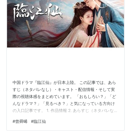
中国ドラマ『臨江仙』が日本上陸。 この記事では、あら
すじ（ネタバレなし）・キャスト・配信情報・そして実
際の視聴体感をまとめています。 「おもしろい？」「ど
んなドラマ？」「見るべき？」と気になっている方向け
の入口記事です。 1. 作品情報 2. あらすじ（ネタバレな
し） 3. 『臨江仙』はおもしろい？ 4. 視聴体感・偏愛分
#
曾舜晞
#
臨江仙
析 💓 【ラブ濃度】評価：8/10 👴 【おじ度】評価：2/10