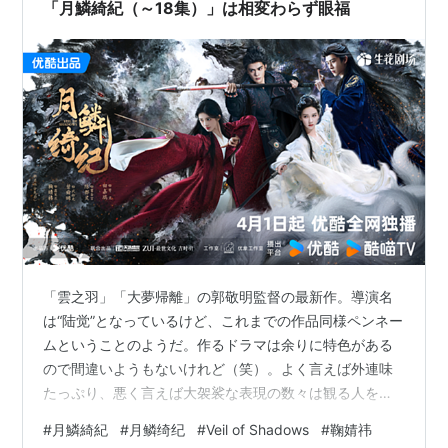
治療を開始。治療内…
「月鱗綺紀（～18集）」は相変わらず眼福
「雲之羽」「大夢帰離」の郭敬明監督の最新作。導演名
は“陆觉”となっているけど、これまでの作品同様ペンネー
ムということのようだ。作るドラマは余りに特色がある
ので間違いようもないけれど（笑）。よく言えば外連味
たっぷり、悪く言えば大袈裟な表現の数々は観る人を選
ぶけれど、個人的には大好きなので楽しい。 ストーリー
#
月鱗綺紀
#
月鳞绮纪
#
Veil of Shadows
#
鞠婧祎
上あまりネタバレしない方が楽しめると思うので、なる