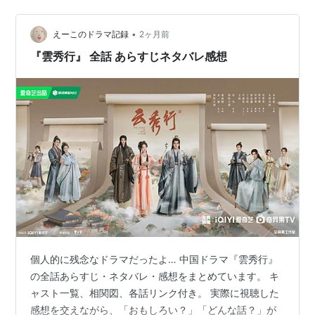
😭 【しんどさ】評価：7/10 🌀 【沼度】評価：8/10 ✨
【キャラの魅力度】評価：7/10 🤝 【結末納得度】評価：
•
8/10 5.関連記事 全32話あらすじ・ネタバレ感想まとめ
えーこのドラマ記録
2ヶ月前
出演俳優関連記事 男主1の…
『雲秀行』 全話 あらすじネタバレ感想
個人的に残念なドラマだったよ… 中国ドラマ『雲秀行』
の全話あらすじ・ネタバレ・感想をまとめています。 キ
ャスト一覧、相関図、各話リンク付き。 実際に視聴した
感想を交えながら、「おもしろい？」「どんな話？」が