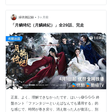
図に変わりはない。 天界とかになるとどうしてもセット
が雲と柱、みたいなシンプルなものになっちゃう…
•
緑衣雑記録
3ヶ月前
「月鳞绮纪（月鱗綺紀）」全29話、完走
正直、よく、理解できなかったです、はいっ😅💦💦💦 終
盤ホント「ファンタジーといえばなんでも通用する」的
な感じで、時間が巻き戻り、消え散った人が復活し、別