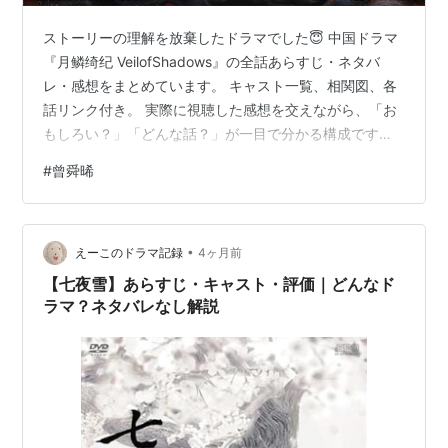
ストーリーの理解を放棄したドラマでした😇 中国ドラマ
『月鳞绮纪 VeilofShadows』の全話あらすじ・ネタバ
レ・感想をまとめています。 キャスト一覧、相関図、各
話リンク付き。 実際に視聴した感想を交えながら、「お
もしろい？」「どんな話？」が一目で分かる構成です。
※本記事は中国語を自動翻訳で視聴した内容をもとにして
#
曾舜晞
います。 一部誤りがある場合がありますが、物語全体の
重要部分はわかるように書いています。 ※記事内の画像
は公式微博*1からお借りしています。 【1万記事以上あ
•
り】えーこの中国ドラマ視聴済み作品リスト
えーこのドラマ記録
4ヶ月前
poupe.hatenadiary.jp 原題：月鳞绮纪 キャスト 露芜衣
【七夜雪】あらすじ・キャスト・評価｜どんなド
鞠…
ラマ？ネタバレなし解説