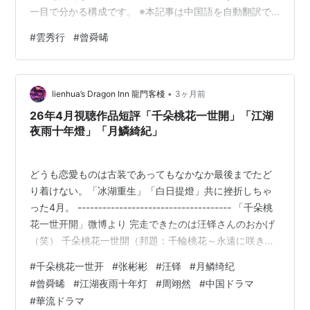
一目で分かる構成です。 ※本記事は中国語を自動翻訳で
視聴した内容をもとにしています。 一部誤りがある場合
#
雲秀行
#
曾舜晞
がありますが、物語全体の重要部分はわかるように書い
ています。 ※画像は公式微博*1からお借りしています。
【1万記事以上あり】えーこの中国ドラマ視聴済み作品リ
•
スト poupe.hatenadiary.jp 原題：云秀行 キャスト 李一
lienhua’s Dragon Inn 龍門客棧
3ヶ月前
桐 饰 范云 曾舜晞 饰 齐峥 邓为 饰 郑适、楼启炎 …
26年4月視聴作品短評「千朵桃花一世開」「江湖
夜雨十年燈」「月鱗綺紀」
どうも恋愛ものは古装であってもなかなか最後までたど
り着けない。「冰湖重生」「白日提燈」共に挫折しちゃ
った4月。 ------------------------------------- 「千朵桃
花一世开開」微博より 完走できたのは汪铎さんのおかげ
（笑） 千朵桃花一世開（邦題：千輪桃花～永遠に咲き誇
る愛）（～最終集） 最後の方は青息吐息になっちゃった
#
千朵桃花一世开
#
张彬彬
#
汪铎
#
月鳞绮纪
けれど、完走。 お話自体は古装ファンタジーにありがち
#
曾舜晞
#
江湖夜雨十年灯
#
周翊然
#
中国ドラマ
なもので、終盤は前世や天界に舞台が移る。取りたてて
#
華流ドラマ
意外な展開もなく、女主・暮懸鈴を男性陣が取り合う構