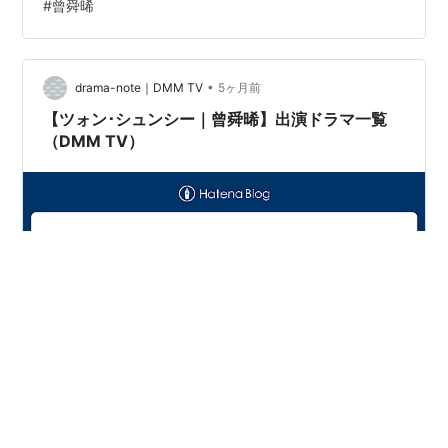
#
曾舜晞
い？ 4. 視聴体感・偏愛分析 💓 【ラブ濃度】評価：7/10
👴 【おじ度】評価：2/10 😭 【しんどさ】評価：9/10 🌀
【沼度】評価：8/10 ✨ 【キャラの魅力度】評価：9/10
•
🤝 【結末納得度】評価：7/10 5.関連記事 全32話あらす
drama-note｜DMM TV
5ヶ月前
じ・ネタバレ感想まとめ …
【ツォン･シュンシー｜曾舜晞】出演ドラマ一覧
（DMM TV）
◎ 1996年、広東省深圳市生まれ。（英語名：Joseph
Zeng）中国の男性俳優。 2023 ▼『風の吹く場所へ～