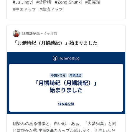
#
Ju Jingyi
#
曾舜晞
#
Zong Shunxi
#
田嘉瑞
べくネタバレしないようには書きますけれどご注意くだ
#
中国ドラマ
#
華流ドラマ
さい。 ---------------------------------- 「月鱗綺紀」微
博より 物語の中心となるのはこの四人 大雑把なお話 基
本的な世界観は古装ファンタジー。狐、龍、蛟といっ…
•
緑衣雑記録
4ヶ月前
「月鳞绮纪（月鱗綺紀）」始まりました
馴染みのある俳優と、白い顔… あぁ、「大梦归离」と同
じ監督かな🤭 主演2組のカップル感も良く、面白いんだ