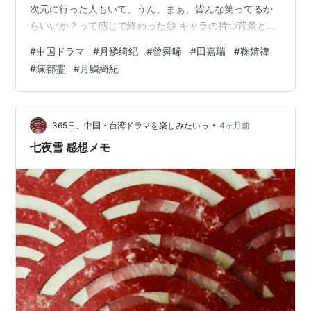
次元に行った人もいて、うん、まぁ、皆んな笑ってるか
らいいか？って感じで終わった😅 キャラの持つ背景と
か、キャラ同士の関係性エピとかはすごく萌えるんだ
#
中国ドラマ
#
月鳞绮纪
#
曾舜晞
#
田嘉瑞
#
鞠婧禕
よ。 何度も泣かされたし。 でもそれを繋ぎ合わせた全体
#
陳都霊
#
月鱗綺紀
のストーリー展開となると、意味不明、理解不能😵‍💫 なん
ていうか、いい例えが見つからないけど、個々で食べた
ら絶品のカレー、パスタ、寿司を、一緒の鍋で煮たから
って、絶品料理が出来上がるわけではない的な？ あと、1
•
365日、中国・台湾ドラマを楽しみたいっ
4ヶ月前
人の俳優が何役も演じてて、自動翻訳の…
七夜雪 感想メモ