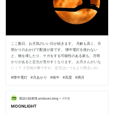
ここ数日、お天気のいい日が続きます。 月齢も高く、月
明かりのおかげで配達が楽です。 懐中電灯を使わない
と、物を壊したり、ケガをする可能性のある家も、月明
かりがあると足元が見やすくなります。 お月さんがいな
い！？ ２日前の事ですが、足元はいつもより明るいの
で、満月なのかな？と思って空を見上げました。 しか
#
懐中電灯
#
月あかり
#
南中
#
高度
#
満月
し、お月さんがみえません。 「そんなばかな！そんなこ
とないだろう！」と思って上を見上げて全方位確認しま
すが、月は見えません。 しばらくして、納得しました。
•
自分の帽子のツバで月が見えなかったのです。 帽子のツ
英語の顔表情.airabuwo.blog
4年前
バよりも上にあって、仰角は80°以上、ほぼ頭の真上に満
MOONLIGHT
月に近い月が輝いていました。 ほぼ…