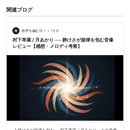
関連ブログ
•
歌声を編む日々
1年前
村下孝蔵 / 月あかり ── 静けさが旋律を包む音像
レビュー【感想・メロディ考察】
🌙 静けさが旋律を包む──村下孝蔵「月あかり」との音像