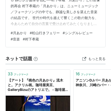
的再会 村下孝蔵の「月あかり」は、ニューミュージック
／フォークソングの中でも、静謐な美しさを湛えた音楽
の結晶です。 世代や時代を越えて響くこの歌の魅力を、
今あらためて自分の言葉で受け止めてみたくなりまし
た。 夜をそっと照らす月のような歌声と、心に寄り添う
#
月あかり
#
松山行きフェリー
#
シングルレビュー
ギターの響き── その旋律が描く「日常の尊さと、記憶の
#
音楽
#
村下孝蔵
中の風景」を、音像の視点から静かに掘り下げていきま
す。 月あかり 村下孝蔵 ジャケ写を見る ▶ 目次を開く /
閉じる 🌙 静けさが旋律を包む──村下孝蔵「月あかり」
ネットで話題
もっと見る
との音像的再会 📚 基本情報──村下孝蔵の原点を記した
一枚 🎵 トラック…
33
16
ブックマーク
ブックマーク
【アート】『桃色の月あかり』流木
アニソンDJバー 月あ
と。アクリル画。珈琲屋美豆、
神奈川、川崎のバー・
GalleryBizuのアトリエで。 - 珈琲屋
美豆 GalleryBizu