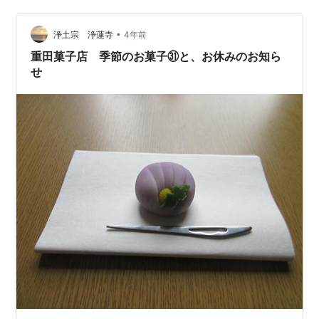
の 素敵な少し贅沢なランチです。 炙り煮穴子飯です。
並、上、特上があります。 ちょっとお財布と相談しまし
•
て、「並」で頂きます。 穴子柔らかくて私にしたら特上
浄土宗 浄蓮寺
4年前
の美味しさです。 半分くらい頂き、仕上げに茶漬けで頂
重田菓子店 季節のお菓子㉛と、お休みのお知ら
くともう天にまで駆け上った…
せ