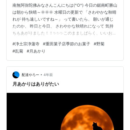
南無阿弥陀佛みなさんこんにちは(^O^) 今日の鋸南町勝山
は朝から快晴～🌞🌞🌞 水曜日の更新で 「さわやかな秋晴
れが 待ち遠しいですね～」 って書いたら、 願いが通じ
たのか、 昨日と今日、 さわやかな秋晴れになって 気持
ちもあがりました！！✨✨✨このまましばらく、いいお天
気が 続いてくれるといいですね(*^^*) さて今日は、 「重
#
浄土宗浄蓮寺
#
重田菓子店季節のお菓子
#
野菊
田菓子店 季節のお菓子」 その㉛をお届けします(*^^*) 今
#
乱菊
#
月あかり
日も2品のお菓子をご紹介😊 一品目は 「野菊」でござい
ます🙇‍♂️ 「野菊」 秋も一日一日深まって、 「菊」の季節
になりましたね～ 重田さんのお菓子も、 昨年の10月は
「乱菊」という やはり「菊」をかたど…
•
配達やろー
4年前
月あかりはありがたい