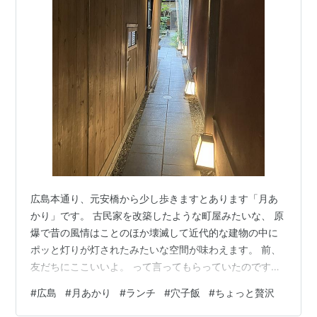
広島本通り、元安橋から少し歩きますとあります「月あ
かり」です。 古民家を改築したような町屋みたいな、 原
爆で昔の風情はことのほか壊滅して近代的な建物の中に
ポッと灯りが灯されたみたいな空間が味わえます。 前、
友だちにここいいよ。 って言ってもらっていたのですけ
ど中々行く機会がなくて、 思い切って先日寄ってみまし
#
広島
#
月あかり
#
ランチ
#
穴子飯
#
ちょっと贅沢
た。 たまには、 というより稀に、 というより何年ぶり