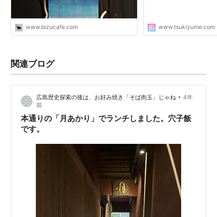
www.bizucafe.com
www.tsukiyume.com
関連ブログ
•
広島歴史探索の後は、お好み焼き「そば肉玉」じゃね
4年
前
本通りの「月あかり」でランチしました。穴子飯
です。