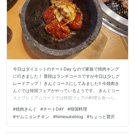
今日はダイエットのチートDay なので家族で焼肉キング
に行きました！ 普段はランチコースですが今日は少しグ
レードアップ！ きんぐコースにしてみました‼️ 今焼肉き
んぐでは韓国フェアがやっているようです。 きんぐコー
スとプレミアムコースでは韓国フェアの料理も食べられ
るようなので早速注文してみます！ 最初に娘がヤムニョ
#
焼肉きんぐ
#
チートDAY
#
韓国料理
ンチキンを見つけてコレ見たことある！食べたかったん
#
ヤムニョンチキン
#
himesukeblog
#
ちょっと贅沢
だ〜といい注文チーズかけ放題でした！ でも娘はチーズ
が苦手だからかけてもらわずに食べてました（笑） 次は
辛ラーメン！ すごく辛かったです。 次は数量限定のび〜