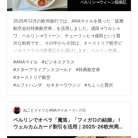
2025年12月の欧州旅行では、ANAマイルを使った「提携
航空会社特典航空券」を活用しました。成田→ワルシャ
ワ、ベルリン→ウィーン、チューリッヒ→成田という贅
沢な航程です。 その中から今回は、オーストリア航空ビ
ジネスクラスの搭乗記をお届けします。ベルリン空港
（BER）のルフトハンザ・セネターラウンジの様子と、
#
ANAマイル
#
ビジネスクラス
わずか1時間強のフライトながらザッハトルテや伝統料理
#
スターアライアンスゴールド
#
特典航空券
を楽しめる「空飛ぶカフェ」のような搭乗体験を詳しく
#
オーストリア航空
ご紹介します。 この旅の全貌はこちら🔗 ✏️目次 ベルリ
#
ルフトハンザ セネターラウンジ
#
ちょっと贅沢
ン・ブランデンブルク空港（BER）から出発 ルフトハン
ザ セネターラウンジで「コース料理」堪能 SFCの恩恵で
セネターへ ビールサー…
•
ねことドイツとANAマイル
4ヶ月前
ベルリンでオペラ「魔笛」「フィガロの結婚」！
ウェルカムカード割引を活用｜2025-26欧州周遊
（ベルリン5）