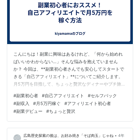
こんにちは！副業に興味はあるけれど、「何から始めれ
ばいいかわからない…」そんな悩みを抱えていません
か？ 今回は、**副業初心者さんでも安心してスタートで
きる「自己アフィリエイト」**についてご紹介します。
月5万円を目指して、ちょっと贅沢なディナーやプチ旅
行、趣味に使えるお金を手に入れましょう！ 自己アフィ
#
副業初心者
#
自己アフィリエイト
#
セルフバック
リエイトってなに？ 自己アフィリエイトとは、自分自身
#
副収入
#
月5万円稼ぐ
#
アフィリエイト初心者
でアフィリエイト広告を利用して報酬を得る方法です。
#
副業デビュー
#
ちょっと贅沢
例えば、クレジットカードを新規発行したり、無料の資
料請求をするだけで、1件数千円～1万円以上の報酬が得
られることもあります。 通常のアフィリエイトのように
•
広島歴史探索の後は、お好み焼き「そば肉玉」じゃね
4年
ブログ運営やSNS集客が必要ないため、…