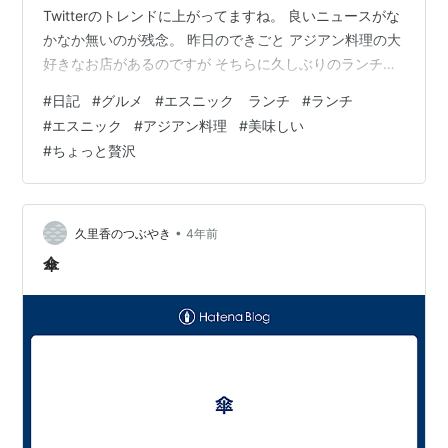
Twitterのトレンドに上がってますね。 良いニュースがな
かなか無いのが残念。 昨日のできごと アジアン料理の大
好きなお店があるのですが そちらに久しぶりのランチ
へ。 場所を書くと身バレするので書きませんが・・・ お
#
日記
#
グルメ
#
エスニック ランチ
#
ランチ
店の内装、置いてあるもの、雰囲気、料理 そして店主さ
#
エスニック
#
アジアン料理
#
美味しい
んもすべて大好きなお店です。 そこだけゆっくりと時間
#
ちょっと贅沢
が流れている感覚。 出てくるお料理はとっても優しい味
つけで ”はぁ～おいしい”って言葉が勝手に口からでちゃ
うほど。 器も食材も調理器具もすべてご主人が旅先で 出
会った好きなも…
•
久里香のつぶやき
4年前
傘