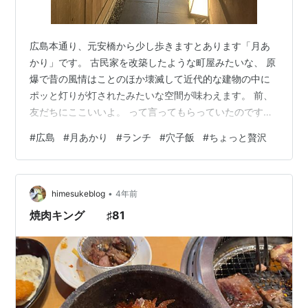
広島本通り、元安橋から少し歩きますとあります「月あ
かり」です。 古民家を改築したような町屋みたいな、 原
爆で昔の風情はことのほか壊滅して近代的な建物の中に
ポッと灯りが灯されたみたいな空間が味わえます。 前、
友だちにここいいよ。 って言ってもらっていたのですけ
ど中々行く機会がなくて、 思い切って先日寄ってみまし
#
広島
#
月あかり
#
ランチ
#
穴子飯
#
ちょっと贅沢
た。 たまには、 というより稀に、 というより何年ぶり
の 素敵な少し贅沢なランチです。 炙り煮穴子飯です。
並、上、特上があります。 ちょっとお財布と相談しまし
•
て、「並」で頂きます。 穴子柔らかくて私にしたら特上
himesukeblog
4年前
の美味しさです。 半分くらい頂き、仕上げに茶漬けで頂
焼肉キング ♯81
くともう天にまで駆け上った…