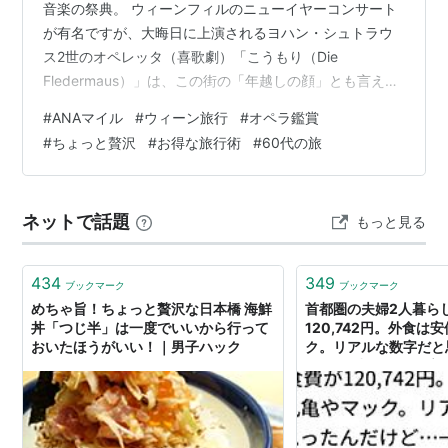
音楽の祭典。 ウィーンフィルのニューイヤーコンサート
が有名ですが、大晦日に上演されるヨハン・シュトラウ
ス2世のオペレッタ（喜歌劇）「こうもり（Die
Fledermaus）」は、この街の「年越しの顔」とも言える
特別な公演です。 人気は年々高まっているようです。私
#
ANAマイル
#
ウィーン旅行
#
オペラ鑑賞
は13年ぶりにウィーンで年末年始を過ごしたのですが、
#
ちょっと贅沢
#
お得な旅行術
#
60代の旅
以前に比べて「チケット争奪戦の激化」と「価格の高
騰」を感じました。 今回は、国立歌劇場のチケットが取
れなかった体験、フォルクスオーパーでの素晴らしい観
ネットで話題
もっと見る
劇、そして現地滞在者だけが楽しめる「ニューイヤー」
の過ごし方まで、最新のリアルをお届け…
434
349
ブックマーク
ブックマーク
めちゃ旨！ちょっと贅沢な日本橋 海鮮
首都圏の夫婦2人暮ら
丼「つじ半」は一度でいいから行って
120,742円。外食は
おいたほうがいい！｜男子ハック
ク。リアルな数字だと
ど…→「都会の物価高
と贅沢すればすぐ行く