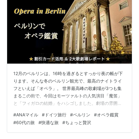
12月のベルリンは、16時を過ぎるとすっかり夜の帳が下
ります。そんな冬のベルリン観光で、最高のナイトライ
フといえば「オペラ」。 世界最高峰の歌劇場が3つも集
まるこの街で、今回はモーツァルトの人気演目「魔笛」
と「フィガロの結婚」をハシゴしました。劇場の雰囲気
から、お得な割引チケットの活用術まで、旅の記録とし
#
ANAマイル
#
ドイツ旅行
#
ベルリン
#
オペラ鑑賞
てまとめます。 この旅の全貌はこちら🔗 ✏️目次 ベルリ
#
60代の旅
#
快適な旅
#
ちょっと贅沢
ン・ウェルカムカードで25％OFF 今回はドイツ・オペラ
で活用 ベルリン国立歌劇場「魔笛」 子供も大人も笑える