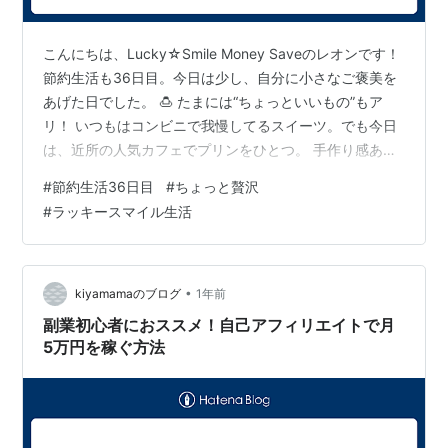
こんにちは、Lucky☆Smile Money Saveのレオンです！
節約生活も36日目。今日は少し、自分に小さなご褒美を
あげた日でした。 🍮 たまには“ちょっといいもの”もア
リ！ いつもはコンビニで我慢してるスイーツ。でも今日
は、近所の人気カフェでプリンをひとつ。 手作り感ある
濃厚な味 ガラスの器がきれいで気分が上がる 300円ちょ
#
節約生活36日目
#
ちょっと贅沢
っとの出費でも、満足感は倍！ これって、“贅沢”かもし
#
ラッキースマイル生活
れないけど、心を整える節約の一部だと思ってる。 ✅ 今
日のレオンの節約アクション 行動項目 内容 節約的視点
ご褒美スイーツ カフェのプリン（¥330） 安いスイーツ
を3つ買うより“満足1点集中”🎯 自炊メイ…
•
kiyamamaのブログ
1年前
副業初心者におススメ！自己アフィリエイトで月
5万円を稼ぐ方法