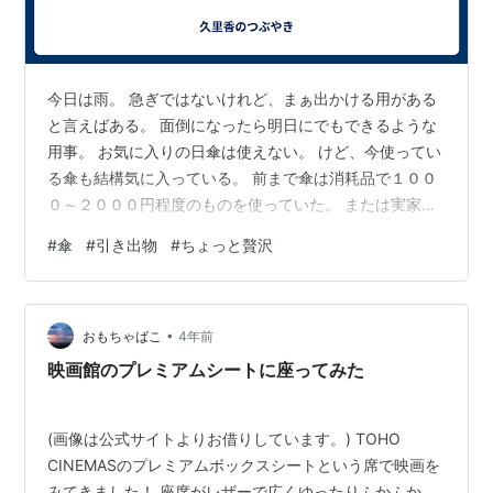
今日は雨。 急ぎではないけれど、まぁ出かける用がある
と言えばある。 面倒になったら明日にでもできるような
用事。 お気に入りの日傘は使えない。 けど、今使ってい
る傘も結構気に入っている。 前まで傘は消耗品で１００
０～２０００円程度のものを使っていた。 または実家に
あったものとか。 今の傘は昔母がオーダーメイドで作っ
#
傘
#
引き出物
#
ちょっと贅沢
てくれたもの。 一時期母が傘のオーダーメイドにハマっ
ていて、よく注文していた。 その時作ってくれたもの。
いつだろう？結婚する前？した後？思い出せない。 外側
•
が紺で、内側がエンジ。 さすがにオーダーメイド、しっ
おもちゃばこ
4年前
かりとした作り。 傘袋まで付いている。 無くしたり、汚
映画館のプレミアムシートに座ってみた
したりするのが嫌でずっ…