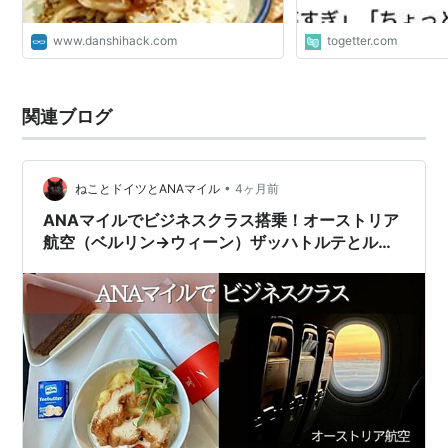
www.danshihack.com
togetter.com
関連ブログ
•
ねことドイツとANAマイル
4ヶ月前
ANAマイルでビジネスクラス搭乗！オーストリア
航空（ベルリン→ウィーン）ザッハトルテとルフ
トハンザ・セネターラウンジ｜2025-26欧州周遊
（移動編3）