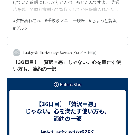
けていた前歯にしっかりとカバー被せたんですよ。 先週
芯を残して両前歯削って型取りしてから仮歯入れたんで
すが、色もはっきりわかるし、食べた食感も変だったの
#
夕飯あれこれ
#
手抜きメニュー鉄板
#
ちょっと贅沢
で、そこからずっと家に引き篭もっていたんですね。 昨
#
グルメ
日やっとちゃんとしたもんですから、嬉しくなっちゃっ
て。唐突に なんでもいいから外でご飯食べるんじゃー‼️
と夫に付き合ってもらいました。 息子はドライブで留守
だったので、結局奮発して久しぶりに回らないお寿司に
•
Lucky-Smile-Money-Saveのブログ
1年前
🤭🤭🤭 いさきの天ぷら 塩辛ク…
【36日目】「贅沢＝悪」じゃない。心を満たす使
い方も、節約の一部