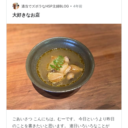
るチーズボール びよーんとチーズが伸びました めっちゃ
•
適当でズボラなHSP主婦BLOG
4年前
伸びた 次はぐるぐるま…
大好きなお店
ごあいさつ こんにちは。むーです。 今日というより昨日
のことを書きたいと思います。 連日いろいろなことが