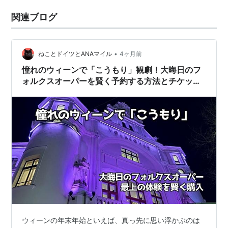
関連ブログ
•
ねことドイツとANAマイル
4ヶ月前
憧れのウィーンで「こうもり」観劇！大晦日のフ
ォルクスオーパーを賢く予約する方法とチケット
高騰の現実｜2025-26欧州周遊（ウィーン5）
ウィーンの年末年始といえば、真っ先に思い浮かぶのは