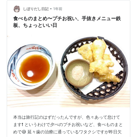
ベルリン・ドイツ・オペラ「フィガロの結婚」 モダンな
空間で贅沢な時間を ベルリンでオペラを鑑賞するなら 価
•
しぼりだし日記
1年前
格：日本よりはるかに…
食べものまとめ〜プチお祝い、手抜きメニュー鉄
板、ちょっといい日
本当は旅行記のはずだったんですが、色々あって怠けて
ます❗️ というわけで夕べのプチお祝いなど、食べものまと
めで😅 延々歯の治療に通っているワタクシですが昨日欠