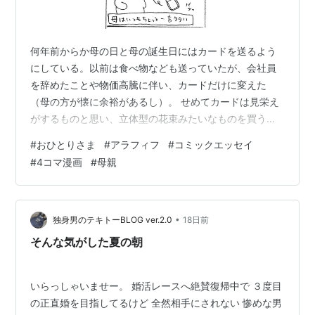
何年前からか母の日と母の誕生日にはカードを送るよう
にしている。以前は食べ物なども送っていたが、会社員
を辞めたことや物価高騰に伴い、カードだけに変えた
（母の方が懐に余裕があるし）。 せめてカードは見栄え
がするものと思い、立体型の花束みたいなものを買うよ
うにしているのだが、今年もカードをあげたところ、ど
#
おひとりさま
#
アラフィフ
#
コミックエッセイ
うも去年と同じデザインのものだったらしい。同じ基準
#
4コマ漫画
#
母親
で選んでいるので被るのも当然といえば当然である。 同
じだったことを伝えるのは良いが、もう少し言い方って
ものがあるだろうと読んだ瞬間はウキーッとなったが、
きっと母としても楽しみにしてくれていたのでガッカリ
•
独身男のテキトーBLOG ver.2.0
18日前
したのかもしれない。 若い頃は母とはあまり仲が良…
そんな気がした夏の朝