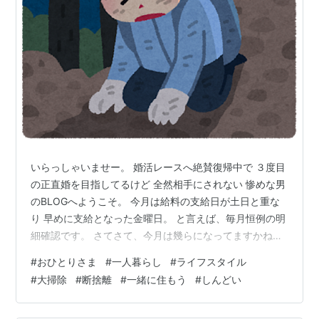
いらっしゃいませー。 婚活レースへ絶賛復帰中で ３度目
の正直婚を目指してるけど 全然相手にされない 惨めな男
のBLOGへようこそ。 今月は給料の支給日が土日と重な
り 早めに支給となった金曜日。 と言えば、毎月恒例の明
細確認です。 さてさて、今月は幾らになってますかね
ー。 えええーー 少ないーー はい。 毎月、同じリアクシ
#
おひとりさま
#
一人暮らし
#
ライフスタイル
ョン。 なのに期待を胸に確認してしまう。 社会の底辺、
#
大掃除
#
断捨離
#
一緒に住もう
#
しんどい
独身男性バツ２です。 よろしこー。 人類の住まう世界の
最下層で生きてます。 底辺の妖精だよー 週末の土日は仕