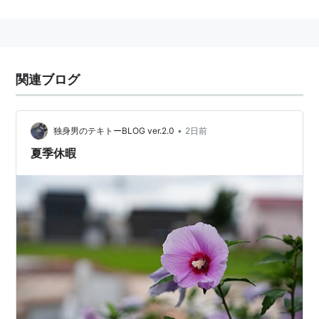
秋山里美（33）・・・
観月ありさ
神坂真一（23）・・・
小池徹平
沢井君香（23）・・・
松下奈緒
関連ブログ
青木ちひろ（28)・・・
鈴木亜美
矢野冴子（29） ・・・
酒井若菜
田島淑恵（45）・・・
真矢みき
•
独身男のテキトーBLOG ver.2.0
2日前
井上浩文（50)・・・
佐戸井けん太
夏季休暇
野々村伸介（40）・・・
デビット伊東
松村由紀（27） ・・・
麻尋えりか
佐々木麻衣（28）・・・
北川弘美
菊池理香（17） ・・・
石井美絵子
三枝みなみ（17）・・・
大谷澪
宮本絵梨（17）・・・
小林さり
スタッフ