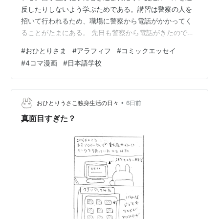
反したりしないよう学ぶためである。講習は警察の人を
招いて行われるため、職場に警察から電話がかかってく
ることがたまにある。 先日も警察から電話がきたので、
杓子定規で「お世話になっています」と言ってしまった
#
おひとりさま
#
アラフィフ
#
コミックエッセイ
が、言った後に何か違う…と思った。相手の人も挨拶を
#
4コマ漫画
#
日本語学校
返してこなかったので、「いや、決していつも警察にお
世話になっているわけじゃ…」と説明したくなった。 普
通の会社では警察とのお付き合いは滅多にないと思うの
で、何と言うべきなのかは良くわからない。仕事上の関
•
おひとりうさこ独身生活の日々
6日前
係なのだから「お世話になっています」でも良いの…
真面目すぎた？