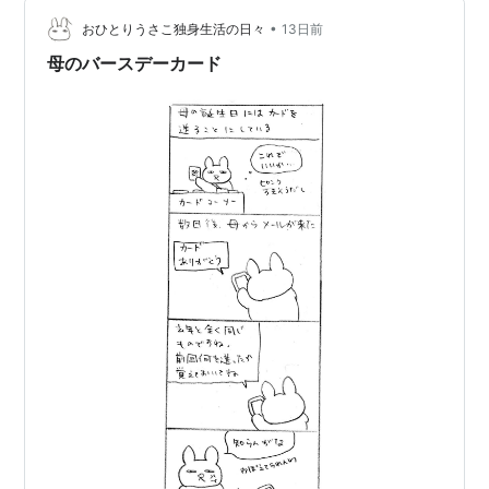
事も休みですが、 健康診断に向けて先週末のライブ以
降、 断酒してるし、特に予定もありません。 時間もある
•
おひとりうさこ独身生活の日々
13日前
しと土曜日の…
母のバースデーカード