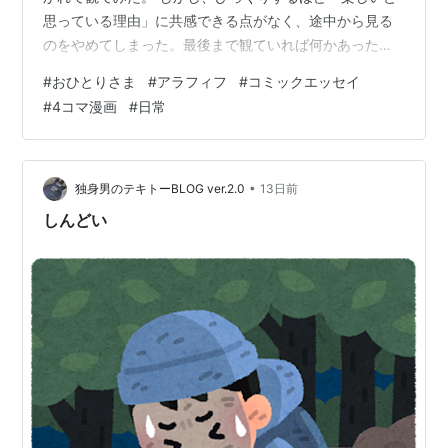
思っている理由」に共感できる点がなく、途中から見る
のをやめてしまった。最後まで観ていれば何かあったの
かも知れないが、同じ女性で同じ年代でも、考えること
#
おひとりさま
#
アラフィフ
#
コミックエッセイ
はいろいろ違うのだなと思った。 女性の場合は男性以上
#
4コマ漫画
#
日常
に、独身、既婚、既婚で子供あり、バツイチなどの属性
で人生の経験や考え方が違ってくるような気がするのは
自分だけだろうか。さらにいえば、親と同居かどうかで
も大分違うという気がする。 自分としては、今が一番楽
•
独身男のテキトーBLOG ver.2.0
13日前
しいとは言わないが、今が一番良いとは思っている…
しんどい