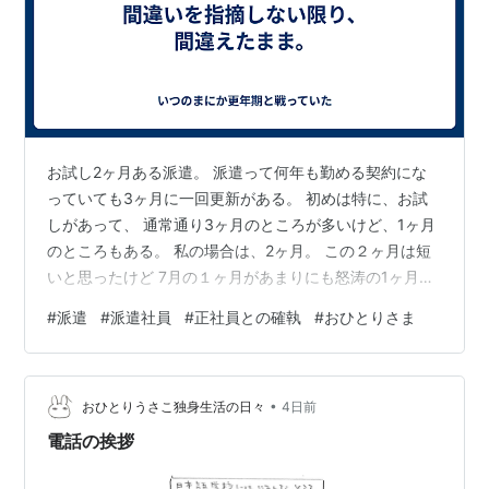
お試し2ヶ月ある派遣。 派遣って何年も勤める契約にな
っていても3ヶ月に一回更新がある。 初めは特に、お試
しがあって、 通常通り3ヶ月のところが多いけど、1ヶ月
のところもある。 私の場合は、2ヶ月。 この２ヶ月は短
いと思ったけど 7月の１ヶ月があまりにも怒涛の1ヶ月す
ぎて、2ヶ月がすごく長く感じる。 と言っても、今月い
#
派遣
#
派遣社員
#
正社員との確執
#
おひとりさま
っぱいで更新ってことになるんだけど。 その更新の時期
で、 今までの派遣会社はちゃんと連絡があったのに、今
回の派遣会社は連絡がなく 突然やってきた。まあ、そろ
•
そろ来るだろうとは予想していたけれど。 突然やってき
おひとりうさこ独身生活の日々
4日前
たので、いいことしか言わなかったし、 派遣先も更新と
電話の挨拶
言ってきたので、次の3…