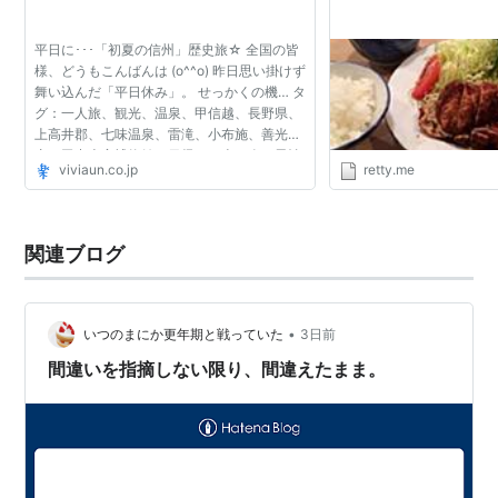
平日に･･･「初夏の信州」歴史旅☆ 全国の皆
様、どうもこんばんは (o^^o) 昨日思い掛けず
舞い込んだ「平日休み」。 せっかくの機… タ
グ：一人旅、観光、温泉、甲信越、長野県、
上高井郡、七味温泉、雷滝、小布施、善光
寺、田中本家博物館、日帰り、車、春、男性
viviaun.co.jp
retty.me
関連ブログ
•
いつのまにか更年期と戦っていた
3日前
間違いを指摘しない限り、間違えたまま。