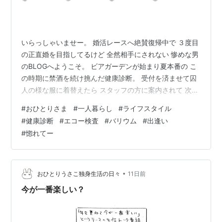
いらっしゃいませー。 婚活レースへ絶賛復帰中で ３度目
の正直婚を目指してるけど 全然相手にされない 惨めな男
のBLOGへようこそ。 ビアガーデンが始まり夏本番の こ
の時期に禁酒を続け挑んだ健康診断。 受付を済ませて囚
人の様な服に着替えたら スタッフの方に案内されて 次か
ら次へと老いた身体を調べられます。 まるでアトラクシ
#
おひとりさま
#
一人暮らし
#
ライフスタイル
ョンへ案内するかのよーに 華麗に引率してくれるスタッ
#
健康診断
#
エコー検査
#
バリウム
#
出逢い
フさん。 服を上げて腹を出せと言う指示に従い 更にその
#
惚れてー
まま寝ろと言われて寝る従順なオヂ。 診察するのは女性
でしたが、ズボンを下げろと 言うので少し下げると下着
もって催促。 え？ 何なの？ オレの身体が目的⁉️ なんて
思っていた…
•
おひとりうさこ独身生活の日々
11日前
今が一番楽しい？