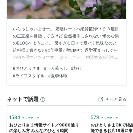
脚本：
尾崎将也
プロデューサー：
正木敦
（TBS）、
遠田孝一
（MMJ）、
伊藤達哉
（MMJ）
いらっしゃいませー。 婚活レースへ絶賛復帰中で ３度目
演出：
植田尚
、
韓哲
の正直婚を目指してるけど 全然相手にされない 惨めな男
製作：MMJ・TBS
のBLOGへようこそ。 暑すぎる日々で夏バテ気味なのと
給料据え置きなのに仕事量が増加中で 過労死まっしぐら
おひとりさま
(
一般
)
【
おひとりさま
】
の独身男性バツ２です。 よろしこー。 婚活する時間をく
れーーー と切実に思います。 やっと、夏季休暇に突入で
『「個」の確立ができている大人の女性』といった意味
#
おひとりさま
#
一人暮らし
#
旅行
す。 現実世界から逃れ旅に出る予定です。 THE9連休デ
で2000年前後に広まった言葉。
#
ライフスタイル
#
夏季休暇
ス。 夏季休暇中に出逢いがあるかも〜。 ウキウキワクワ
「
おひとりさま
」著者の岩下久美子氏による提唱である
クの一人旅だぜーーー。 ヤッホー 癒しのグルメツアーに
と言われている。
行ってきまーす！ ｻｰｾﾝwww バツイチ日記ランキング に
女性の生き方としての文脈の他に、外食・旅行・美容な
ネットで話題
もっと見る
ほんブログ村
どの業界におけるマーケット開拓としての文脈で語られ
ている。
1584
579
ブックマーク
ブックマーク
おひとりさま情報サイト／9000通り
おひとりさまOKで絶
の楽しみ方 みんなのひとり時間
能できるお店18選＠東京 