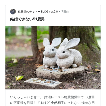
た。 YouTubeが大きくなったのは、誰でも無料で動画を
アップできるサービスというのが当時は画期的だったか
らだろうと思うが、その頃は著作権の取り締まりが緩か
•
独身男のテキトーBLOG ver.2.0
7日前
ったことも影響しているのでは…
結婚できない51歳男
いらっしゃいませー。 婚活レースへ絶賛復帰中で ３度目
の正直婚を目指してるけど 全然相手にされない 惨めな男