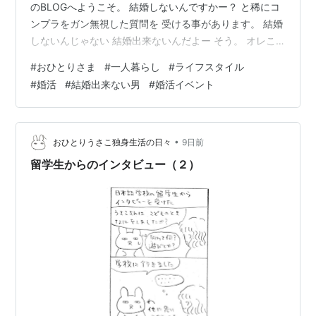
のBLOGへようこそ。 結婚しないんですかー？ と稀にコ
ンプラをガン無視した質問を 受ける事があります。 結婚
しないんじゃない 結婚出来ないんだよー そう。 オレこ
そが、結婚出来ない男、 独身男性バツ２です。 よろしこ
#
おひとりさま
#
一人暮らし
#
ライフスタイル
ー。 同年代の独身女性の中には、 結婚をしたくないとか
#
婚活
#
結婚出来ない男
#
婚活イベント
１人が良いって 考えの人も結構いると思うんですよ。 ま
ぁ、一人って気楽ですからね。 でも、 考えなおしてくれ
ー さて、そろそろ夏季休暇が近く もう頭は休みモードに
入りつつあります。 今の職場の夏季休暇は、 テキトーに
•
おひとりうさこ独身生活の日々
9日前
取得…
留学生からのインタビュー（２）