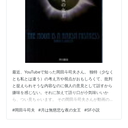
この商品を含むブログ (9件) を見る
ISBN:4150102074
最近、YouTubeで知った岡田斗司夫さん。 独特（少なく
とも私とは違う）の考え方や視点がおもしろくて、批判
と捉えられそうな内容なのに個人の意見として話すから
嫌味を感じない。それに加えて語り口が小気味いいか
ら、つい見ちゃいます。 その岡田斗司夫さんが動画の中
でおすすめしていたSF小説。 ３作紹介されていて、おも
#
岡田斗司夫
#
月は無慈悲な夜の女王
#
SF小説
しろい視点をお持ちの岡田さんおすすめ、しかも小説と
あっては、本好きの私としては読むしかない！ ・・・岡
田さんの柔軟な思考力を少しでも得たい！という下心も