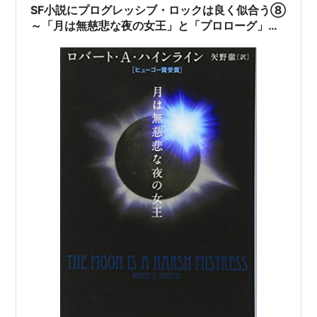
SF小説にプログレッシブ・ロックは良く似合う⑧
～「月は無慈悲な夜の女王」と「プロローグ」、
今やどちらも古典的名作と思う( ´∀｀)b