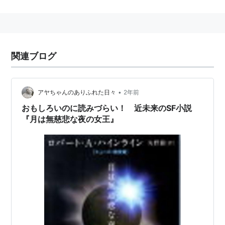
のSFの一つでもある。
ヒューゴー賞を受賞している。作品発表当時は米ソが月
面に宇宙衛星を初めて軟着陸させた年でもある。
関連ブログ
月は無慈悲な夜の女王 (ハヤカワ
文庫 SF 1748)
作者:
ロバート・A.ハインライン,牧眞
•
アヤちゃんのありふれた日々
2年前
司,Robert A. Heinlein,矢野徹
おもしろいのに読みづらい！ 近未来のSF小説
出版社/メーカー:
早川書房
『月は無慈悲な夜の女王』
発売日:
2010/03/15
メディア:
文庫
購入
: 11人
クリック
: 94回
この商品を含むブログ (46件) を見る
月は無慈悲な夜の女王
作者:
ロバート A ハインライン,矢野徹
出版社/メーカー:
早川書房
発売日:
2013/06/25
メディア:
Kindle版