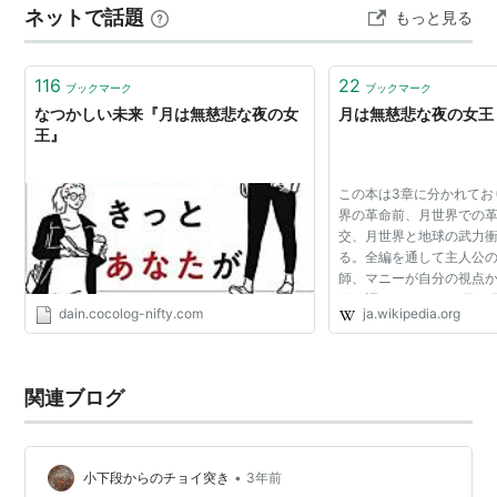
ネットで話題
もっと見る
ありけり。 ということで、さっそく読んでみました。 ３
作のうち、今回読んだのはこれ！ 『月は無慈悲な夜の女
王』 著：ロバート・A・ハイラ…
116
22
ブックマーク
ブックマーク
なつかしい未来『月は無慈悲な夜の女
月は無慈悲な夜の女王 - W
王』
この本は3章に分かれてお
界の革命前、月世界での
交、月世界と地球の武力
る。全編を通して主人公
師、マニーが自分の視点
形で語られる。 ある日、
dain.cocolog-nifty.com
ja.wikipedia.org
コンピュータが1人の職員
数字にしてしまう。修理を.
関連ブログ
•
小下段からのチョイ突き
3年前