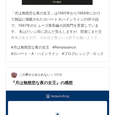
「月は無慈悲な夜の女王」は1965年から1966年にかけ
て雑誌に掲載されたロバート.A.ハインラインのSF小説
で、1967年のヒューゴ賞長編小説部門を受賞していま
す。 私はだいぶ前に読んだ気もしますが、部屋にまだ文
庫本があるので、それほど昔という訳でも無いようで
す。奥付を見ると「2010年3月15日発行、2015年11月15
#
月は無慈悲な夜の女王
#
Renaissance
日5刷」とあるので、2015年に帰国が早い時期に読んだ
#
ロバート・A・ハインライン
#
プログレッシブ・ロック
みたい、、、そう言えばそんな気がして来ました('◇')ゞ
ハインラインらしい読みやすい語り口（日本語訳しか読
んでませんが('◇')ゞ）と破綻の無い明快なストーリー、
そしてちょっぴり切なさを感じる結末。ヴェルヌやウェ
•
この夢から出られない
3年前
ルズ程…
『月は無慈悲な夜の女王』の感想