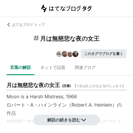
はてなブログ トップ
月は無慈悲な夜の女王
このタグでブログを書く
言葉の解説
ネットで話題
関連ブログ
月は無慈悲な夜の女王
(
読書
)
【
つきはむじひなよるのじょおう
】
Moon is a Harsh Mistress, 1966
ロバート・A・ハインライン
（Robert A. Heinlein）の
作品
解説の続きを読む
1966年に作成されたもの。彼が，各作品のなかでもも
っとも種類の多い革命物の代表作品。有名な人工知能も