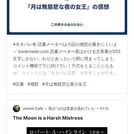
※ネタバレ有 読書メーターは小説の感想が書きにくいよ
～ bookmeter.com 読書メーター君はかける文章量が255
文字しかない。わりとあっという間に埋まってしまう。
コメント機能で下に続けていく方式をとることになる
が、コメントには「ネタバレ注意」を出すことができな
いんだよね。小説の感想書きにくい。 結末について とい
#
読書
#
感想
#
月は無慈悲な夜の女王
うワケでネタバレ有の感想なのだが。 結末が私の好きな
モノではなかった。 本がつまらなかったわけでは無い。
読書メーターに書いた下記はウソではなく、読んでるう
•
ちにワクワクしてくるすごい良い本だと思う。 読み手に
Jerrio’s Cafe ～ 気がつけば音楽が流れていた
8年前
よって受け取り方、想像の膨らませ方が変わる良い小説
The Moon is a Harsh Mistress
だなと思った。 主人公…