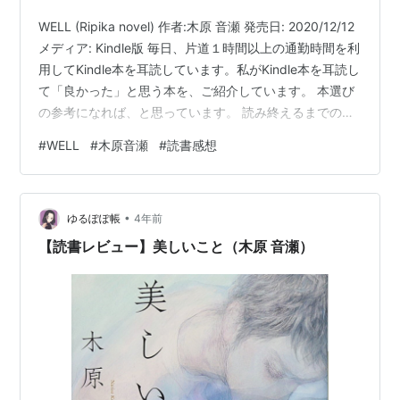
WELL (Ripika novel) 作者:木原 音瀬 発売日: 2020/12/12
メディア: Kindle版 毎日、片道１時間以上の通勤時間を利
用してKindle本を耳読しています。私がKindle本を耳読し
て「良かった」と思う本を、ご紹介しています。 本選び
の参考になれば、と思っています。 読み終えるまでの平
均的な時間（５時間28分） 感想… 難しい…とても難し
#
WELL
#
木原音瀬
#
読書感想
い…と感じました。 「マッドマックス」の世界観（伝わ
る年代には伝わるか）でした。 あと、うろ覚えだけれど
「野火」もこういう感じだったような気がします。 ある
•
日急に、無法地帯になった時に人はどうなっていくの
ゆるぽぽ帳
4年前
か。 もし、結果が同じ…
【読書レビュー】美しいこと（木原 音瀬）