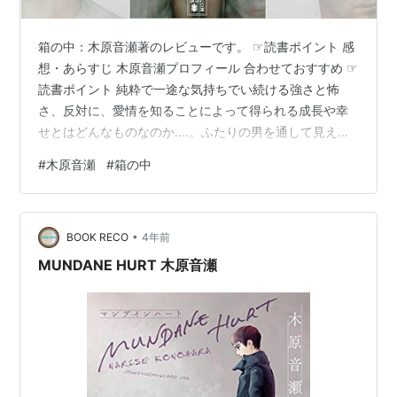
『Don't Worry Mama』 （
ISBN:4835217144
・ビ
ブロス・2005/03/18）
箱の中：木原音瀬著のレビューです。 ☞読書ポイント 感
『脱がない男(上) Don't Worry Mamaシリーズ』
想・あらすじ 木原音瀬プロフィール 合わせておすすめ ☞
（
ISBN:4835217748
・ビブロス・2005/08/17）
読書ポイント 純粋で一途な気持ちでい続ける強さと怖
『セカンド・セレナーデ full complete version』
さ、反対に、愛情を知ることによって得られる成長や幸
（
ISBN:4835217756
・ビブロス・2005/08/17）
せとはどんなものなのか....。ふたりの男を通して見えて
『ROSE GARDEN ―ローズガーデン(1) Holly Novels
来る「愛する」「信じる」ことの奥深さに思わずうなっ
#
木原音瀬
#
箱の中
01』 （
ISBN:488386264X
・蒼竜社・
てしまうBL小説。 箱の中 【講談社版】 (講談社文庫) 作
2005/09/03）
者:木原音瀬 講談社 Amazon 感想・あらすじ ＢＬってだ
『こどもの瞳』 （
ISBN:4344806409
・幻冬舎・
けで、読書の対象外にしちゃっているってことはないで
2005/09/15）
•
すか？もちろん、苦手ならしょうがないのだけど、読ま
BOOK RECO
4年前
ず嫌いの方も結構いるのではないかと思う。これはＢＬ
『脱がない男(下) Don't Worry Mamaシリーズ』
MUNDANE HURT 木原音瀬
に限った話で…
（
ISBN:4835218183
・ビブロス・2005/10/15）
『ROSE GARDEN ―ローズガーデン(2)』
（
ISBN:4883862755
・蒼竜社・2005/11/19）
『あいの、うた』 （
ISBN:4883862801
・蒼竜社・
2005/12/21）