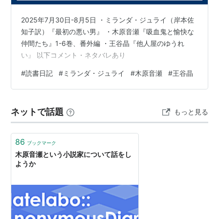
1999/12/20）
『プレイス』 （
ISBN:4872785347
・オークラ出
2025年7月30日-8月5日 ・ミランダ・ジュライ（岸本佐
版・1999/12/22）
知子訳）『最初の悪い男』 ・木原音瀬『吸血鬼と愉快な
『POLLINATION』 （
ISBN:4835210271
・ビブロ
仲間たち』1-6巻、番外編 ・王谷晶『他人屋のゆうれ
ス・2000/03/18）
い』 以下コメント・ネタバレあり
『黄色いダイアモンド』 （
ISBN:4835210808
・ビ
#
読書日記
#
ミランダ・ジュライ
#
木原音瀬
#
王谷晶
ブロス・2000/08/18）
『さようなら、と君は手を振った』
（
ISBN:487278684X
・オークラ出版・2000/11/11）
ネットで話題
もっと見る
『片思い』 （
ISBN:4835212223
・ビブロス・
2001/08/21）
86
ブックマーク
『あのひと』 （
ISBN:4835212681
・ビブロス・
木原音瀬という小説家について話をし
2001/11/20）
ようか
『甘い生活』 （
ISBN:4872788664
・オークラ出
版・2001/12/12）
『恋愛時間(文庫)』 （
ISBN:4872788850
・オーク
ラ出版・2002/01）