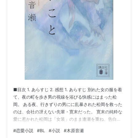
■目次 1. あらすじ 2. 感想 1. あらすじ 別れた女の服を着
て、夜の町を歩き男の視線を浴びる快感にはまった松
岡。 ある夜、行きずりの男にに乱暴された松岡を救った
のは、会社の冴えない先輩・寛末だった。 寛末の純粋な
愛に惹かれた松岡は「女装」のまま逢瀬を重ね、告白を
受ける。 2. 感想 まず言わせてください。 タイトル負け
#
恋愛小説
#
BL
#
小説
#
木原音瀬
しないくらい、主人公の松岡の在り方が人間の泥臭いと