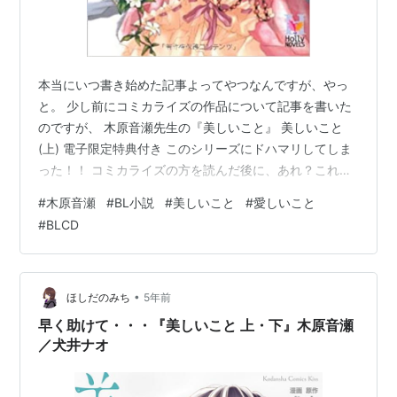
本当にいつ書き始めた記事よってやつなんですが、やっ
と。 少し前にコミカライズの作品について記事を書いた
のですが、 木原音瀬先生の『美しいこと』 美しいこと
(上) 電子限定特典付き このシリーズにドハマリしてしま
った！！ コミカライズの方を読んだ後に、あれ？これも
しかして続きある？ と言う感じの終わり方だったので気
#
木原音瀬
#
BL小説
#
美しいこと
#
愛しいこと
になって原作について検索検索！！ 原作既読勢のコミカ
#
BLCD
ライズレビューを見たら 何やらコミカライズされた部分
はノベルズ下巻の途中までで その続きからが寛末さんの
酷さの本領発揮とか、さらに酷い仕打ちが・・・とかｗ
めっっっっちゃ気になるｗこれは読まずにはいられな
•
ほしだのみち
5年前
い！ 美しいこと（講談社文庫）
早く助けて・・・『美しいこと 上・下』木原音瀬
／犬井ナオ