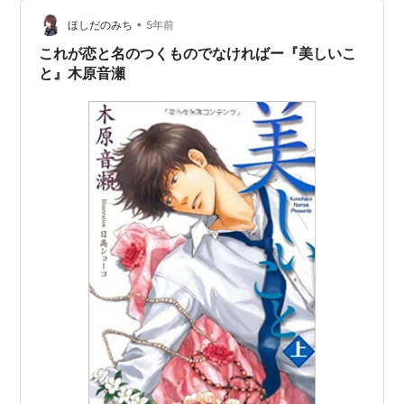
今は休載中なのかな？原作は小説で、それをコミカライ
ズした作品。 以下、ネタバレありなので、ご承…
•
ほしだのみち
5年前
これが恋と名のつくものでなければー『美しいこ
と』木原音瀬