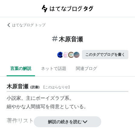
はてなブログ トップ
木原音瀬
このタグでブログを書く
言葉の解説
ネットで話題
関連ブログ
木原音瀬
(
読書
)
【
このはらなりせ
】
小説家。主にボーイズラブ系。
細やかな人間描写を得意としている。
著作リスト
解説の続きを読む
『セカンドセレナーデ』 （
ISBN:4882714825
・青