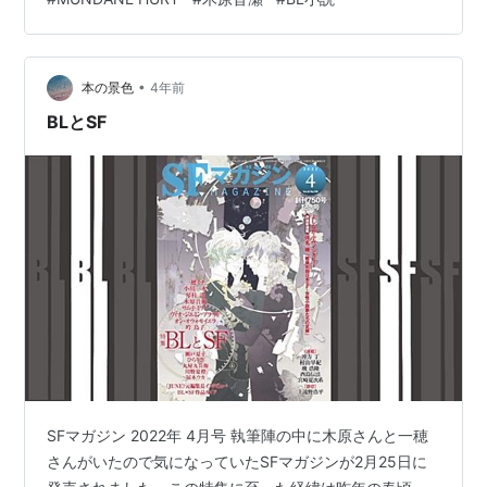
が今度は鬱陶しくなりすぐに振ってしまった。卒業後、
2007/09）
何でも手にいれてきた西崎の人生は一変する。孤独にな
『吸血鬼と愉快な仲間たち Vol.2』
り薬にも手を出した西崎は極道に命を狙われる。助かる
（
ISBN:488386328X
・蒼竜社・2007/10）
•
には弁護士になった長野からあるデータを手に入れなけ
本の景色
4年前
『美しいこと(上)』 （
ISBN:4883863360
・蒼竜
ればならず……！ 立場が変わった二人の愛の行方は… 以
BLとSF
社・2007/11）
下、ネタバレ有り…
『美しいこと(下)』 （
ISBN:4883863433
・蒼竜
社・2008/01）
SFマガジン 2022年 4月号 執筆陣の中に木原さんと一穂
さんがいたので気になっていたSFマガジンが2月25日に