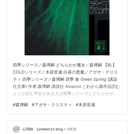
四季シリーズ／森博嗣 どちらかが魔女／森博嗣 【BL】
COLDシリーズ／木原音瀬 白昼の悪魔／アガサ・クリス
ティ 四季シリーズ／森博嗣 四季 春 Green Spring (講談
社文庫) 作者:森博嗣 講談社 Amazon これから森作品読む
よとか読む予定がある人は四季シリーズとどちらかが魔
女は飛ばしてほしい。ネタバレ抜きで書けない……。 真
#
森博嗣
#
アガサ・クリスティ
#
木原音瀬
賀田四季にスポットライトを当てたシリーズ。 春が四季
の幼少期で、夏が「すべてがFになる」の事件の四季視
点、秋がS＆MとVシリーズのキャラクター大集合、冬は
•
ちょっとなんて言ったらいいかわからない(ほとんど雰囲
心理師 juneberry’s blog
6年前