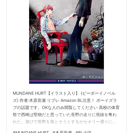
『箱の中』 （
ISBN:4883862925
・蒼竜社・
2006/03/23）
『檻の外』 （
ISBN:4883862984
・蒼竜社・
2006/05/25）
『恋について』 （
ISBN:488386300X
・蒼竜社・
2006/07/20）
『リベット』 （
ISBN:4883863034
・蒼竜社・
2006/09/21）
『吸血鬼と愉快な仲間たち』
（
ISBN:4883863107
・蒼竜社・2006/12）
『WELL』 （
ISBN:9784883863143
・蒼竜社・
2007/02/21）
MUNDANE HURT【イラスト入り】 (ビーボーイノベル
『秘密』 （
ISBN:4883863190
・蒼竜社・
ズ) 作者:木原音瀬 リブレ Amazon BL注意！ ボーイズラ
2007/04/21）
ブの話題です。OKな人のみ閲覧してください 高校の体育
祭で西崎は堅物だと思っていた長野の走りに視線を奪わ
『牛泥棒』 （
ISBN:4883863247
・蒼竜社・
れた。遊びで長野を落とそうとするがセオリー通りにい
2007/06）
かない長野に西崎は次第に本気になる。何とか落とした
『無罪世界』 （
ISBN:4862632459
・リブレ出版・
#
MUNDANE HURT
#
木原音瀬
#
BL小説