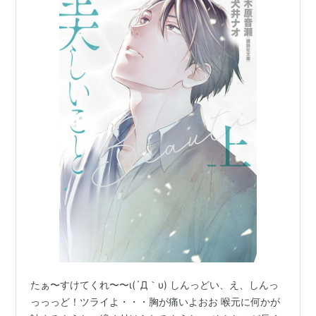
たぁ〜すけてくれ〜〜ι(´Д｀υ) しんっどい、え、しんっ
っっっど！ツライよ・・・胸が痛いよおお 喉元に何かが