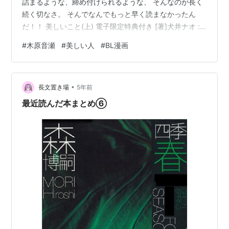
詰まるような、締め付けられるような、 そんなのが長く
続く切なさ。 そんでなんでもっと早く読まなかったん
だ！！ 美しいこと(上) 電子限定特典付き [著]犬井ナオ :
木原音瀬 美しいこと(下) [著]犬井ナオ : 木原音瀬 美しい
#
木原音瀬
#
美しい人
#
BL漫画
こと（上） posted with ヨメレバ 犬井 ナオ/木原 音瀬 講
談社 2020年09月11日 楽天ブックス Amazon Kindle 美し
いこと（下） posted with ヨメレバ 犬井 ナオ/木原 音瀬
•
講談社 2021年01月13日 楽天ブッ…
長文置き場
5年前
最近読んだ本まとめ⑥