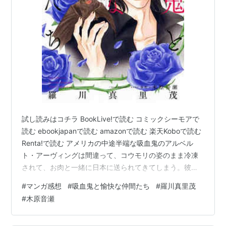
試し読みはコチラ BookLive!で読む コミックシーモアで
読む ebookjapanで読む amazonで読む 楽天Koboで読む
Renta!で読む アメリカの中途半端な吸血鬼のアルベル
ト・アーヴィングは間違って、コウモリの姿のまま冷凍
されて、お肉と一緒に日本に送られてきてしまう。彼が
日本で刑事の忽滑谷（ヌカリヤ）、エンバーマーの高塚
#
マンガ感想
#
吸血鬼と愉快な仲間たち
#
羅川真里茂
暁（アキラ）に出会って起こるドタバタヒューマンドラ
#
木原音瀬
マ。 連載中。既刊4巻。マンガParkで2巻まで読んでの感
想です。 2019年に4巻が出た後、続きが出てないようで