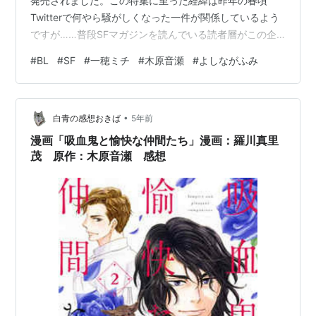
発売されました。この特集に至った経緯は昨年の春頃
Twitterで何やら騒がしくなった一件が関係しているよう
ですが……普段SFマガジンを読んでいる読者層がこの企
画を面白いと思うかはわからないけど、私自身は割と面
#
BL
#
SF
#
一穂ミチ
#
木原音瀬
#
よしながふみ
白く読めました。かいつまんで感想を書きたいと思いま
す。 よしながふみインタビュー 大奥 SFマガジンの最新
号が発売される数日前に第42回日本ＳＦ大賞が発表され
•
ました。本誌では今回大賞を受賞した「大奥」のSF大賞
白青の感想おきば
5年前
の最終候補作にノミネートを受けて、著者であるよしな
漫画「吸血鬼と愉快な仲間たち」漫画：羅川真里
がふみ先生のインタ…
茂 原作：木原音瀬 感想