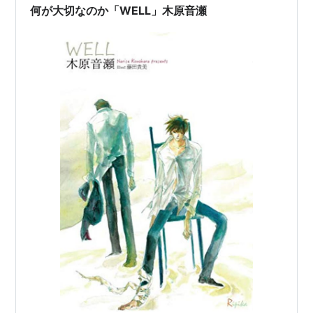
気で読んでいたから……)。 四季にスポットライトを…
何が大切なのか「WELL」木原音瀬