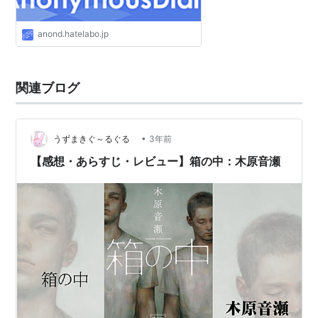
『B.L.T』 （
ISBN:4835213041
・ビブロス・
2002/02/20）
anond.hatelabo.jp
『眠る兎』 （
ISBN:4835213688
・ビブロス・
2002/09/19）
関連ブログ
『HOME』 （
ISBN:4872787528
・オークラ出版・
2003/05）
『情熱の温度(文庫)』 （
ISBN:477550147X
・オー
•
うずまきぐ～るぐる
3年前
クラ出版・2003/05）
【感想・あらすじ・レビュー】箱の中：木原音瀬
『LOOP(文庫)』 （
ISBN:4775502204
・オークラ
出版・2003/10）
『COLD SLEEP』 （
ISBN:4835215249
・ビブロ
ス・2003/12/18）
『COLD LIGHT』 （
ISBN:4835215710
・ビブロ
ス・2004/04/15）
『COLD FEVER』 （
ISBN:483521627X
・ビブロ
ス・2004/08/18）