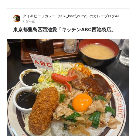
は店舗SNSをご確認ください。 【予約困難の聖域】北京
ダックマニア虎ノ門本店とは？ 【店内とコース】虎ノ門
タイキビーフカレー（taiki_beef_curry）のカレーブログ🍛
ヒルズで味わう本格中華の雰囲気 …
•
2年前
東京都豊島区西池袋「キッチンABC西池袋店」