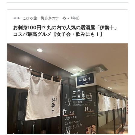
•
こひゃ旅・街歩きのすゝめ
1年前
お刺身100円⁉ 丸の内で人気の居酒屋「伊勢十」
コスパ最高グルメ【女子会・飲みにも！】