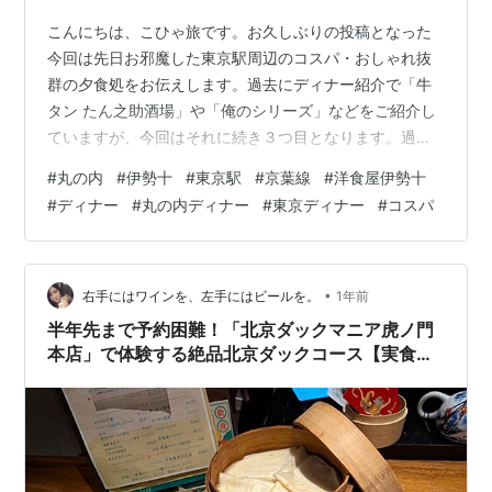
こんにちは、こひゃ旅です。お久しぶりの投稿となった
今回は先日お邪魔した東京駅周辺のコスパ・おしゃれ抜
群の夕食処をお伝えします。過去にディナー紹介で「牛
タン たん之助酒場」や「俺のシリーズ」などをご紹介し
ていますが、今回はそれに続き３つ目となります。過去
の記事は以下にありますのでもしよければ東京駅周辺の
#
丸の内
#
伊勢十
#
東京駅
#
京葉線
#
洋食屋伊勢十
ディナーのご参考までに！！ trip63.hatenablog.com
#
ディナー
#
丸の内ディナー
#
東京ディナー
#
コスパ
trip63.hatenablog.com 今回は洋食酒場の伊勢十さん！
では早速今回の話題へ入っていきます。今回ご紹介する
のは三重の日本酒や美味しいお肉を堪能できる「伊勢
十」さんです。 伊勢十 気になるメニューやお値段
•
右手にはワインを、左手にはビールを。
1年前
は…？…
半年先まで予約困難！「北京ダックマニア虎ノ門
本店」で体験する絶品北京ダックコース【実食レ
ポ】