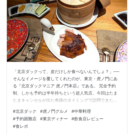
「北京ダックって、皮だけしか食べないんでしょ？」──
そんなイメージを覆してくれたのが、東京・虎ノ門にあ
る『北京ダックマニア 虎ノ門本店』である。 完全予約
制、しかも予約は半年待ちという超人気店。今回はたま
たまキャンセルが出た奇跡のタイミングで訪問できたの
で、全25枚の写真付きでコース体験を徹底レポートす
#
北京ダック
#
虎ノ門グルメ
#
中華料理
る。 食事したその日に迷いなく次回の予約を取るほどの
#
予約困難店
#
東京ディナー
#
飲食店レビュー
オススメ店。本場スタイルの北京ダックを、ぜひ体感し
#
食レポ
てほしい。※2025年7月訪問時のレポートです。最新情報