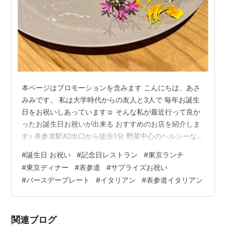
本ページはプロモーションを含みます こんにちは、あさ
みみです。 私は大学時代からの友人と3人で 毎年お誕生
日をお祝いしあっています☺️ そんな私が最近行って良か
ったお誕生日お祝いが出来る おすすめのお店を紹介しま
す♪ 表参道駅A2出口から徒歩1分 野菜中心のヘルシーなイ
タリアン 「GERMOGLIO (ジェルモーリオ)」 住所 東京都
#
誕生日 お祝い
#
記念日レストラン
#
東京ランチ
渋谷区神宮前4-2-17 AOYAMA R NATSUNO BLD B1F ご
#
東京ディナー
#
表参道
#
サプライズお祝い
予約はこちらから！ 表参道にあるAppleストアの路地を
#
バースデープレート
#
イタリアン
#
表参道イタリアン
少し入ったところ、 フライングタイガーの向かい側で
す。 地下への入り口がすでにおしゃれです♪ もちろん店
内もシックな感じでおしゃれ…
関連ブログ