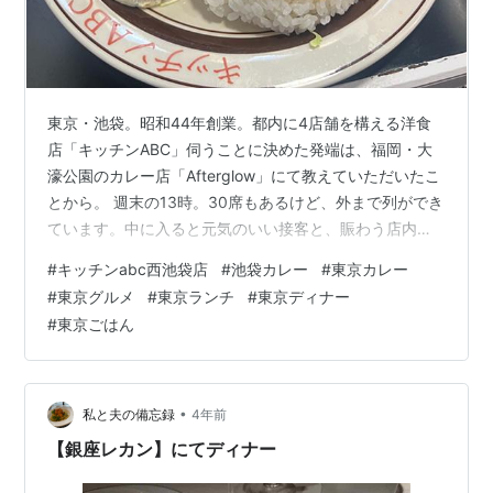
東京・池袋。昭和44年創業。都内に4店舗を構える洋食
店「キッチンABC」伺うことに決めた発端は、福岡・大
濠公園のカレー店「Afterglow」にて教えていただいたこ
とから。 週末の13時。30席もあるけど、外まで列ができ
ています。中に入ると元気のいい接客と、賑わう店内。
以上がメニューです。 【大人様ランチ】夢のオールスタ
#
キッチンabc西池袋店
#
池袋カレー
#
東京カレー
ーすぎます。「キッチンABC」の旗がぶち上がる！ 【オ
#
東京グルメ
#
東京ランチ
#
東京ディナー
リエンタルライス】特製秘伝のタレで炒めた豚肉、ニラ
#
東京ごはん
に生卵。「キッチンABC」の一番人気！すた丼屋の超上
位版と言ったら失礼かもしれない。次回は、無心で【オ
リエンタルライス】をがっつきたい。めっちゃ好き。
【カニクリームコロッケ…
•
私と夫の備忘録
4年前
【銀座レカン】にてディナー