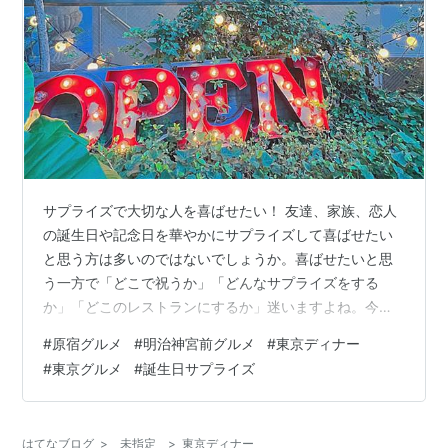
サプライズで大切な人を喜ばせたい！ 友達、家族、恋人
の誕生日や記念日を華やかにサプライズして喜ばせたい
と思う方は多いのではないでしょうか。喜ばせたいと思
う一方で「どこで祝うか」「どんなサプライズをする
か」「どこのレストランにするか」迷いますよね。今
回、そんなお悩みを解決するレストランをご紹介しま
#
原宿グルメ
#
明治神宮前グルメ
#
東京ディナー
す！ 実際に、ぜひ参考にしてみてはいかがでしょうか？
#
東京グルメ
#
誕生日サプライズ
都内でサプライズするならレストラン「solomons(ソロモ
ンズ)」 明治神宮駅から徒歩10分ほどにある原宿
「solomons(ソロモンズ)」をご紹介します。 原宿
はてなブログ
>
未指定
>
東京ディナー