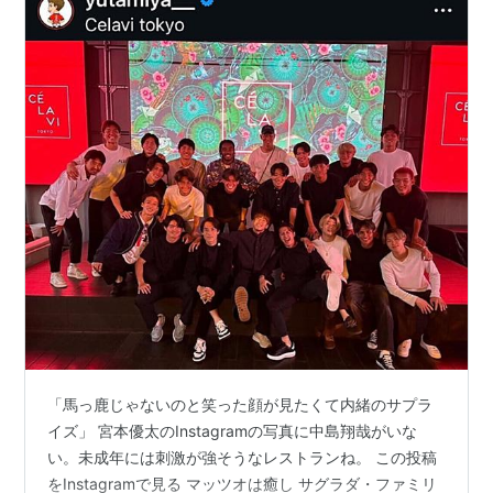
「馬っ鹿じゃないのと笑った顔が見たくて内緒のサプラ
イズ」 宮本優太のInstagramの写真に中島翔哉がいな
い。未成年には刺激が強そうなレストランね。 この投稿
をInstagramで見る マッツオは癒し サグラダ・ファミリ