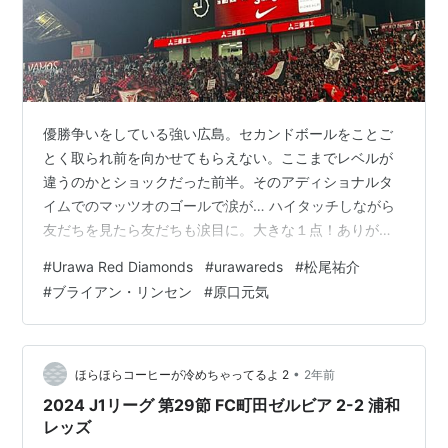
優勝争いをしている強い広島。セカンドボールをことご
とく取られ前を向かせてもらえない。ここまでレベルが
違うのかとショックだった前半。そのアディショナルタ
イムでのマッツオのゴールで涙が… ハイタッチしながら
友だちを見たら友だちも涙目に。大きな１点！ありがと
う。 長いハーフタイムに何を話していたのかな。後半や
#
Urawa Red Diamonds
#
urawareds
#
松尾祐介
っとボールが繋がり攻撃できるようになり、献身的に守
#
ブライアン・リンセン
#
原口元気
備もしてよく走るリンセンのヘディングでのゴール（マ
ッツオのシュートからの）（リンセンが報われてよかっ
た😭）、原口元気の復帰初ゴール（中盤ではなく元気が
やりたいFWで結果を出したね！）、そして攻めて攻めて
•
ほらほらコーヒーが冷めちゃってるよ 2
2年前
ことごとく枠を外してくれた広島（私たちの勝ち…
2024 J1リーグ 第29節 FC町田ゼルビア 2-2 浦和
レッズ