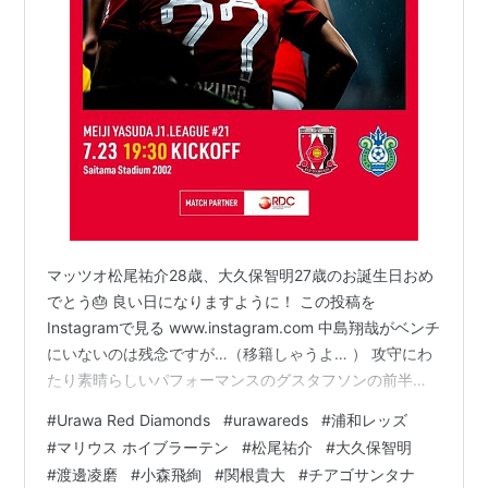
マッツオ松尾祐介28歳、大久保智明27歳のお誕生日おめ
でとう🎂 良い日になりますように！ この投稿を
Instagramで見る www.instagram.com 中島翔哉がベンチ
にいないのは残念ですが…（移籍しゃうよ… ） 攻守にわ
たり素晴らしいパフォーマンスのグスタフソンの前半の
ゴールはVAR後に取り消されたようです。 33分、マリウ
#
Urawa Red Diamonds
#
urawareds
#
浦和レッズ
ス王子🤴ありがとうーー埼スタにいる友だちからゴール
#
マリウス ホイブラーテン
#
松尾祐介
#
大久保智明
後のパフォーマンス✊がかっこよかったと報告あり。見た
#
渡邊凌磨
#
小森飛絢
#
関根貴大
#
チアゴサンタナ
かったーー。 これだ！渡邊凌磨 のCKから マリウスホイ