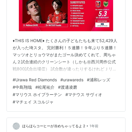
♦️THIS IS HOME♦️ たくさんの子どもたちも来て52,429人
が入った埼スタ。 完封勝利！５連勝！９年ぶり５連勝！
マッツオとリョウマがまたゴール決めてくれて、周ちゃ
ん２試合連続のクリーンシート（しかも㊗️西川周作公式
戦800試合出場👏） 試合数が違ったりするけれどＪリー
グ暫定２位！楽しかったーーー（＾Ｏ＾） Triumph over
#
Urawa Red Diamonds
#
urawareds
#
浦和レッズ
✊#urawareds #浦和レッズ #WeareREDS#Jリーグ
#
中島翔哉
#
松尾祐介
#
渡邊凌磨
pic.twitter.com/whAqjpcsoH — 浦和レッズオフィシャル
#
マリウス ホイブラーテン
#
マテウス サヴィオ
(@REDSOFFICIAL) 2025年5月3日 ⚽️もう、この男は止め
#
マチェイ スコルジャ
られない⚡マッツオ松尾佑介 …
•
ほらほらコーヒーが冷めちゃってるよ 2
1年前