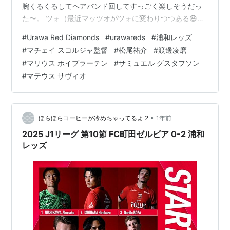
腕くるくるしてヘアバンド回してすっごく楽しそうだっ
た〜。 ツォ（最近マッツオがツォに変わりつつある😆）
https://x.com/igucci51/status/1912512713928138812?
#
Urawa Red Diamonds
#
urawareds
#
浦和レッズ
s=46勝ち点３積み重ねたいね😊 日曜日の町田戦と先発メ
#
マチェイ スコルジャ監督
#
松尾祐介
#
渡邊凌磨
ンバーが同じだったのは、良い試合で勝利したから変え
#
マリウス ホイブラーテン
#
サミュエル グスタフソン
たくないのと埼スタ５連戦になるからだと思うけれど、
#
マテウス サヴィオ
後半途中でマッツオたちが抜けたら、まぁそこまで引
く？というつまらない形になってしまった。…
•
ほらほらコーヒーが冷めちゃってるよ 2
1年前
2025 J1リーグ 第10節 FC町田ゼルビア 0-2 浦和
レッズ