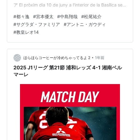
ア El pròxim dia 10 de juny a l'interior de la Basílica se
celebrarà la missa solemne amb motiu del centenari de
#
都々逸
#
宮本優太
#
中島翔哉
#
松尾祐介
la mort d’Antoni Gaudí, oficialitzada pel Papa Lleó XIV i
#
サグラダ・ファミリア
#
アントニ・ガウディ
concelebrada pels C…
#
教皇レオ14
•
ほらほらコーヒーが冷めちゃってるよ 2
1年前
2025 J1リーグ 第21節 浦和レッズ 4-1 湘南ベル
マーレ