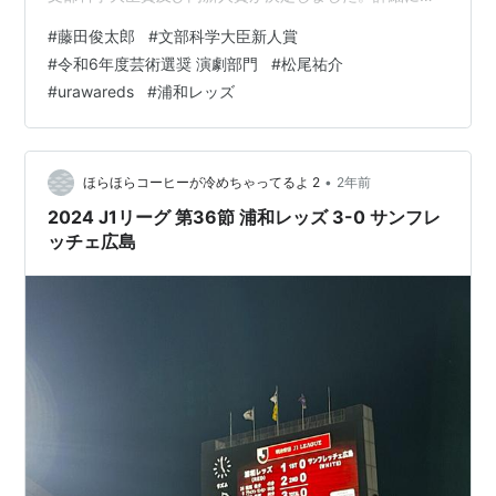
いては文化庁 HP をご確認ください。
#
藤田俊太郎
#
文部科学大臣新人賞
▶https://t.co/x3MGrKkRDpまた、各部門の受賞者と作
#
令和6年度芸術選奨 演劇部門
#
松尾祐介
品を随時ご紹介いたしますのでぜひご覧ください！#芸術
#
urawareds
#
浦和レッズ
選奨 pic.twitter.com/GmsSIQlZn3 — 文化庁
(@prmag_bunka) 2025年3月3日 www.bunka.go.jp 今週
７日にミュ…
•
ほらほらコーヒーが冷めちゃってるよ 2
2年前
2024 J1リーグ 第36節 浦和レッズ 3-0 サンフレ
ッチェ広島