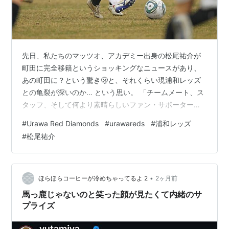
先日、私たちのマッツオ、アカデミー出身の松尾祐介が
町田に完全移籍というショッキングなニュースがあり、
あの町田に？という驚き🫢と、それくらい現浦和レッズ
との亀裂が深いのか… という思い。 「チームメート、ス
タッフ、そして何より素晴らしいファン・サポーターの
みなさんに感謝しています。僕にとって忘れられない思
#
Urawa Red Diamonds
#
urawareds
#
浦和レッズ
い出を作ることができました。苦しい時間も共にしまし
#
松尾祐介
たが、僕のプレーは心からファン・サポーターのみなさ
んに捧げたものだったと約束できます。みなさんのサポ
ートは決して忘れません。クラブの今後の成功を心から
願っています」 このコメントがそれを伝えていました。
•
ほらほらコーヒーが冷めちゃってるよ 2
2ヶ月前
マッツオにはありがとう、ごめんね、という思い…
馬っ鹿じゃないのと笑った顔が見たくて内緒のサ
プライズ