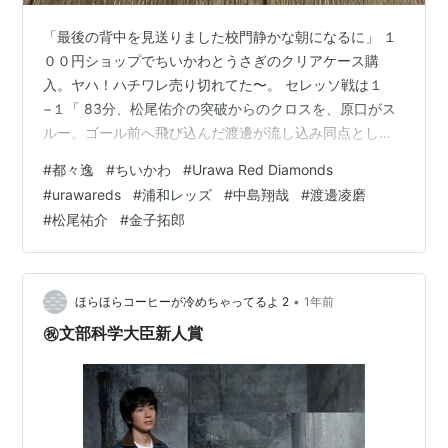
「最後の背中を見送りました校門静かな朝になるに」 １
００円ショップでちいかわとうさぎのクリアケース購
入。ヤハ！ハチワレ売り切れてた〜。 セレッソ戦は１
−１「 83分、松尾佑介の突破からのクロスを、原口がス
ルー。ゴール前へ飛び込んだ渡邊が流し込み同点とし
た。」 浦和レッズはまた引き分けだったようです。怪我
#
都々逸
#
ちいかわ
#
Urawa Red Diamonds
明けの渡邊凌磨に助けられて… 怪我明けのマッツオ松尾
#
urawareds
#
浦和レッズ
#
中島翔哉
#
渡邊凌磨
祐介と開幕からベンチにいた中島翔哉の出場も嬉しかっ
#
松尾祐介
#
金子拓郎
た。とても良い仕事したらしい…ありがとう！中島翔哉
入ってから明らかに浦和の攻撃が良くなったという。も
っと見たいです、マチェイさん。 「デュエルだと弾き飛
ばされちゃうけど、それ以外はすげー上手いよ…
•
ほらほらコーヒーが冷めちゃってるよ 2
1年前
㊗️文部科学大臣新人賞