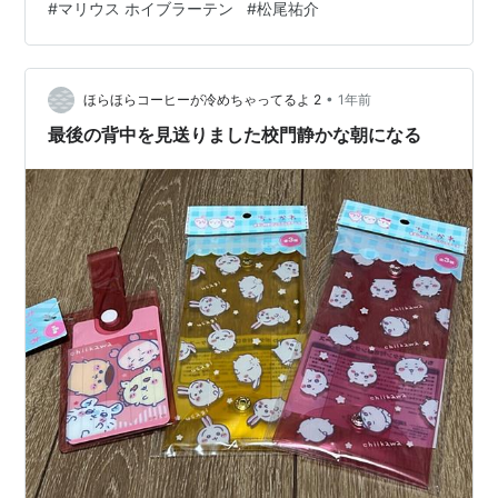
#
マリウス ホイブラーテン
#
松尾祐介
609619900169646655?igsh=dzF3am9pdXdicXpx
https://www.instagram.com/stories/urawa…
•
ほらほらコーヒーが冷めちゃってるよ 2
1年前
最後の背中を見送りました校門静かな朝になる