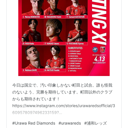
今日は国立で、汚い印象しかない町田と試合。誰も怪我
のないよう、完勝を期待しています。町田以外のクラブ
からも期待されています！
https://www.instagram.com/stories/urawaredsofficial/3
609578097496233159?
igsh=MXFhMWVoNjJrZmN5aQ== レッツゴー
#
Urawa Red Diamonds
#
urawareds
#
浦和レッズ
https://www.instagram.com/stories/urawaredsofficial/3