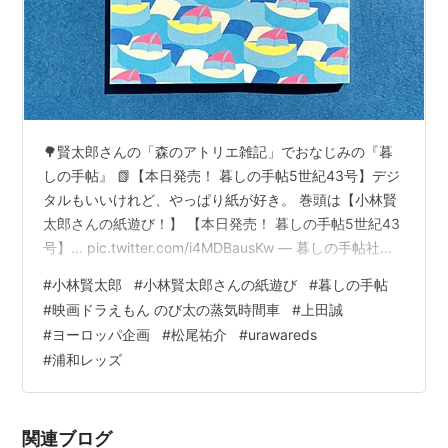
🌳賢太郎さんの「森のアトリエ雑記」でおなじみの『暮
しの手帖』 📗【本日発売！ 暮しの手帖5世紀43号】デジ
タルもいいけれど、やっぱり紙が好き。 巻頭は【小林賢
太郎さんの紙遊び！】 【本日発売！ 暮しの手帖5世紀43
号】… pic.twitter.com/i4MDBausKw — 暮しの手帖社
(@kurashinotecho) 2026年7月24日 「紙の話をしだした
#
小林賢太郎
#
小林賢太郎さんの紙遊び
#
暮しの手帖
ら止まらない」 キャーー👐 ミウラ折りって言うんです
#
映画ドラえもん のび太の蒸気時間車
#
上田誠
ね。 巻頭特集では、「紙好き」を公言する劇作家・小林
#
ヨーロッパ企画
#
松尾祐介
#
urawareds
賢太郎さんにご登場いただきました（「小林賢太郎さん
#
浦和レッズ
の紙遊び」）。小林さんが創作活動を行う「森のアトリ
エ」を訪ね、大切に保管され…
関連ブログ