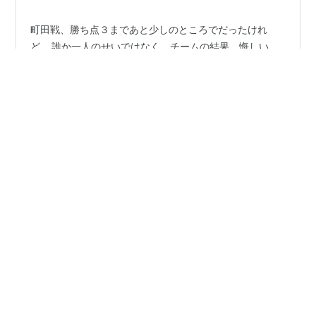
町田戦、勝ち点３まであと少しのところでだったけれ
ど… 誰か一人のせいではなく、チームの結果。悔しい。
町田が強くて悔しい。 （サッカーマガジンより）📌2-1で
リードして迎えた90＋3分、松尾佑介がゴールネットを
揺すった。相手のCKを防いでからの超高速カウンター。
松尾がぐんぐんとドリブルで進み、GK谷晃生を左にかわ
#
J1リーグ
#
Urawa Red Diamonds
#
urawareds