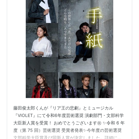
藤田俊太郎くんが『リア王の悲劇』とミュージカル
『VIOLET』にて令和6年度芸術選奨 演劇部門・文部科学
大臣新人賞を受賞！ おめでとうございます㊗️ ✨令和 6 年
度（第 75 回）芸術選奨 受賞者発表✨今年度の芸術選奨
文部科学大臣賞及び同新人賞が決定しました。詳細につ