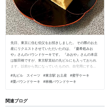
先日、東京に住む伯父をお招きしました。 その際のお土
産にリクエストさせていただいたのは、『慶希処みお
や』さんのパウンドケーキです。 『みおや』さんの本店
は飯田橋ですが、東京駅直結の丸ビルにも入っておられ
ます。以前から気になっていたものの、自宅用にするに
は躊躇われるお値段ゆえ、挑戦できていなかったお店で
#
丸ビル スイーツ
#
東京駅 お土産
#
蜜芋ケーキ
した。 私が「これは！！」となったのは、こちらのケー
#
栗パウンドケーキ
#
林檎パウンドケーキ
キの生地のベースにはお芋が使われていると知ったた
め。 生地には「幻の蜜芋」と呼ばれる安納芋をたっぷり
と練り込んであります。（中略）この蜜芋の自然で優し
関連ブログ
い甘味が、食べるとお口のなかいっぱいにひろがりま
す。 引用：慶希処みおや（けいきどころみおや）オ…