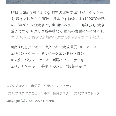
昨日は 2回も同じような 材料の比率で 絞りだしクッキー
を 焼きました＾＾ 実験、練習ですね💦 これは190℃余熱
の 180℃１５分焼きです🍪 凄いムラ・・・(笑) 少し 焼き
過ぎですが サクサク感半端なく 最高の食感(o^―^o) そし
て こちらは 190℃余熱の170℃15分＋3分です 全然焼き
色がつかなく 3分延長して焼きました 今まで焼いたもの
#
絞りだしクッキー
#
クッキー焼成温度
#
ロアミス
に 近くて 先に焼いたものに 比べて 固い💦 焼成温度は重
#
パウンドケーキ
#
ウイークエンドシトロン
要ですね😉 それにしても ロアミス形 へたっぴすぎ(笑)
#
抹茶 パウンドケーキ
#
栗パウンドケーキ
そしてパウンドケーキ3種！！ 作ったのは 少し前になり
#
バナナケーキ
#
手作りおやつ
#
焼菓子練習
ます ウイークエンドシトロンに 抹茶&栗のパウンドケー
キ、 あと バナナケー…
はてなブログ
>
未指定
>
栗パウンドケーキ
はてなブログ タグとは
ヘルプ
開発ブログ
はてなブログトップ
Copyright (C) 2001-
2026
Hatena.