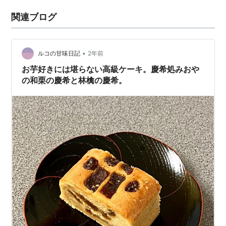
関連ブログ
•
ルコの甘味日記
2年前
お芋好きには堪らない高級ケーキ。慶希処みおや
の和栗の慶希と林檎の慶希。