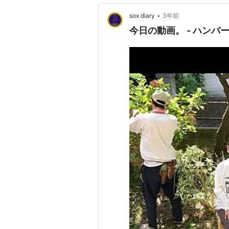
•
sox diary
3年前
今日の動画。 - ハンバート