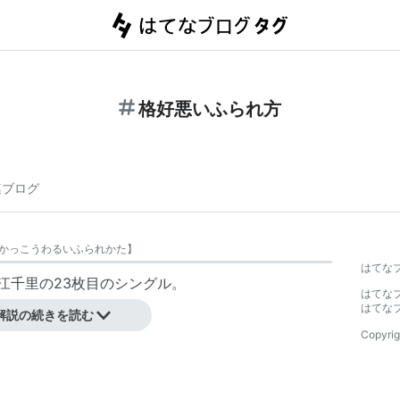
格好悪いふられ方
連ブログ
かっこうわるいふられかた
】
はてな
大江千里の23枚目のシングル。
はてな
ち」主題歌。
はてな
解説の続きを読む
Copyrig