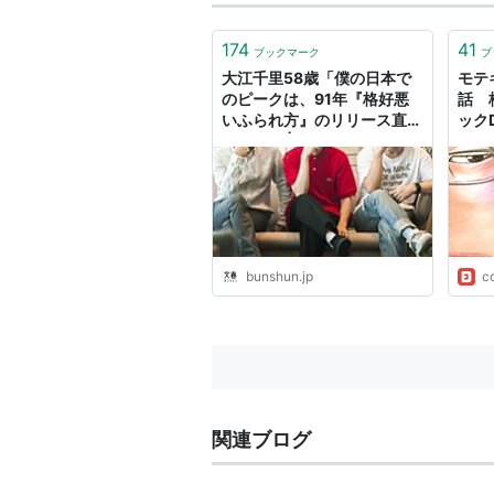
174
41
ブックマーク
ブ
大江千里58歳「僕の日本で
モテキ
のピークは、91年『格好悪
話 
いふられ方』のリリース直前
ックD
だった」 | 文春オンライン
bunshun.jp
c
関連ブログ