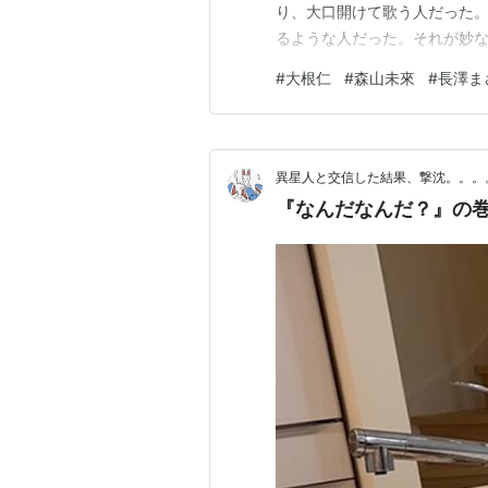
り、大口開けて歌う人だった
るような人だった。それが妙
はJPOPのレジェンドだ。 
#
大根仁
#
森山未來
#
長澤ま
が初取材に行った野外フェスで
かいて逃げ走るとき大江千里の
異星人と交信した結果、撃沈。。。
『なんだなんだ？』の