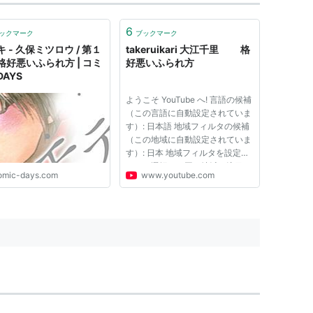
6
ックマーク
ブックマーク
 - 久保ミツロウ / 第１
takeruikari 大江千里 格
格好悪いふられ方 | コミ
好悪いふられ方
AYS
ようこそ YouTube へ! 言語の候補
（この言語に自動設定されていま
す）: 日本語 地域フィルタの候補
（この地域に自動設定されていま
す）: 日本 地域フィルタを設定す
ると、選択した国や地域で注目さ
omic-days.com
www.youtube.com
れている動画が [再生回数の多い
動画] などのリストや検索結果に
表示されます。 これらの設定を
変更する場合は、ページ最...