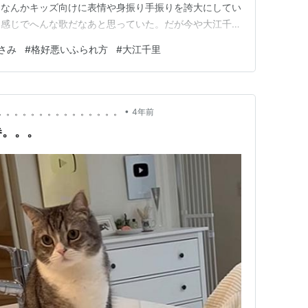
。なんかキッズ向けに表情や身振り手振りを誇大にしてい
な感じでへんな歌だなあと思っていた。だが今や大江千里
この映画でさいしょに心奪われるシーンは幸世（森山未來）
さみ
#
格好悪いふられ方
#
大江千里
DQNかっぷるから思いっきり嘲罵されるところでベソ
格好悪いふられ…
•
。。。。。。。。。。。。。。。
4年前
巻。。。