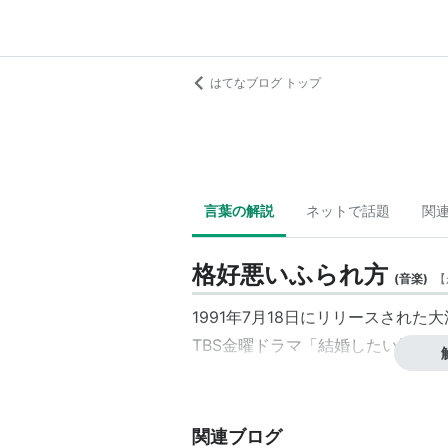
はてなブログ トップ
言葉の解説
ネットで話題
関
格好悪いふられ方
(
音楽
)
【
1991年7月18日にリリースされた
TBS金曜ドラマ「結婚したい男た
関連ブログ