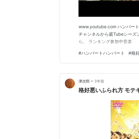
www.youtube.com 
チャンネルから庭Tubeシー
ら。 ランキング参加中音楽
#
ハンバートハンバート
#
格
•
津次郎
3年前
格好悪いふられ方 モテキ