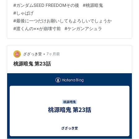
り、島まであと数㎞というところで海に投げ出されてし
#
ガンダムSEED FREEDOMその後
#
桃源暗鬼
まった。 幸いなことと言えば、カガリが気を失ってお
#
しゃばげ
り、無駄な力が入らなかったこともあって、彼女の呼吸
#
最後に一つだけお願いしてもよろしいでしょうか
を保てる姿勢で、何とかこの砂浜まで泳ぎつけたのだっ
#
渡くんの××が崩壊寸前
#
ケンガンアシュラ
た。 「ハァ、ハァ、ハァ、」 それでも流石に息が切れ
る。だが休んでいる暇はない。 カガリを抱…
•
ざざっき堂
7ヶ月前
桃源暗鬼 第23話