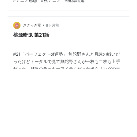
#
アニメ感想
#
秋アニメ
#
桃源暗鬼
ないやられ方でやっぱ能力的に実力主義な所でよく頑張
った方ではと思ったけど、やってる事が全て返ってきた
感じなんで同情の余地が無い。スパっと終わらせた皇后
•
崎がただただかっこよかっただけ。にほんブログ村 ワン
ざざっき堂
8ヶ月前
ポチよろしくお願いします！▼━━━━━━━━━━━━━ TVアニ
桃源暗鬼 第21話
メ『 #桃源暗鬼 』 放送あり…
#21「パーフェクトof運勢」 無陀野さんと月詠の戦いだ
ったけどトータルで見て無陀野さんが一枚も二枚も上手
だった。月詠のラッキーアイテムだったボウリングの玉