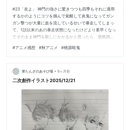
#23「友よ」 神門の強さに驚きつつも四季もそれに適用
するかのようにコツを掴んで覚醒して炎鬼になってガン
ガン撃つが大量に血を流しているせいで暴走してしまっ
て、1話以来のあの暴走状態になったけどより素早くなっ
てそのまま神門を殺しにかかるかと思ったら、突然四季
が涙を流して、少しだけ自我を保ったまま逃げろと連呼
#
アニメ感想
#
秋アニメ
#
桃源暗鬼
する。意識はまだあって逃げろと友達を思って言ってて
とても切ない気持ちに。神門もその瞬間を見てびっくり
して今までの暴走した鬼にもちゃんと意識があったんじ
•
ゃないかと頑なだった考えを変えて四季を救おうとし
誉たんざのあそび場
8ヶ月前
た。間に真澄さんも入ったけど、神門の技を待つ間に相
二次創作イラスト2025/12/21
手をしてたけど透明なのに勘の鋭さで銃を放つ四季…