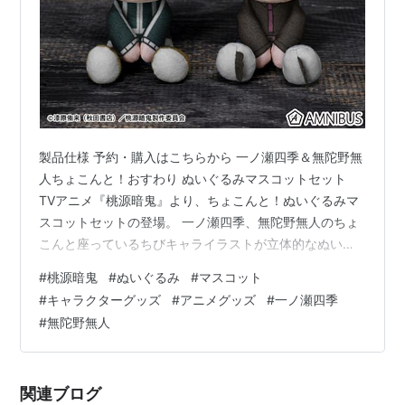
製品仕様 予約・購入はこちらから 一ノ瀬四季＆無陀野無
人ちょこんと！おすわり ぬいぐるみマスコットセット
TVアニメ『桃源暗鬼』より、ちょこんと！ぬいぐるみマ
スコットセットの登場。 一ノ瀬四季、無陀野無人のちょ
こんと座っているちびキャライラストが立体的なぬいぐ
るみに。 製品仕様 素材：ポリエステル サイズ：（約）
#
桃源暗鬼
#
ぬいぐるみ
#
マスコット
全長13cm 付属：ボールチェーン(銀色) 発送予定：2026
#
キャラクターグッズ
#
アニメグッズ
#
一ノ瀬四季
年10月上旬より順次発送 予約期間：2026年06月10日ま
#
無陀野無人
で受付 価格： ¥ 4,980（税抜） ¥ 5,478（税込） 予約・
購入はこちらから 一ノ瀬四季＆無陀野無人ちょこんと！
おすわり ぬいぐるみマスコットセット こち…
関連ブログ