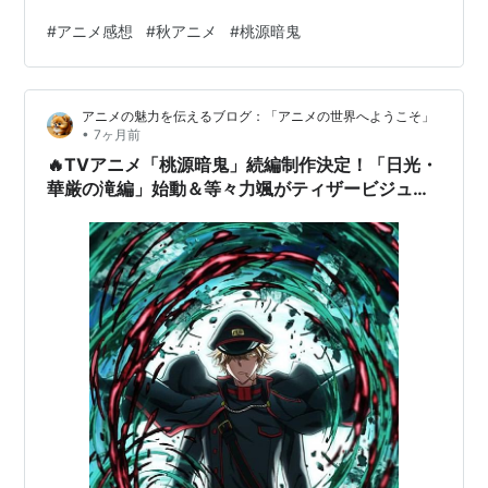
態だったのによく元に戻ったな？？そのせいで花魁坂さ
#
アニメ感想
#
秋アニメ
#
桃源暗鬼
んはげっそりしてたのは面白かったwそこで花魁坂さんが
来たのは治療と鬼神について話すためだったけど、鬼神
はまだ他にも居て各属性があったから今後出るのかね？
アニメの魅力を伝えるブログ：「アニメの世界へようこそ」
鬼神状態の四季もあれで10％の力な訳だから100%に到達
•
7ヶ月前
した時エグそう。強いし回復力も早くてチート級に強い
🔥TVアニメ「桃源暗鬼」続編制作決定！「日光・
けど短命らしい。まあこういう物には付…
華厳の滝編」始動＆等々力颯がティザービジュア
ルに降臨！