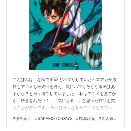
こんばんは、なゆです😺 どハマりしていたヒロアカが原
作もアニメも最終回を終え、次にハマりそうな漫画はあ
るかな？と日々過ごしていました。 私はアニメを見てか
ら「続きをみたい！」「気になる！」と思った作品を買
うことが多いです。 今回はそんな私がアニメを見てハマ
って大人買いした漫画をご紹介します✨ SAKAMOTO
#
漫画紹介
#
SAKAMOTO DAYS
#
桃源暗鬼
#
大人買い
DAYS SAKAMOTO DAYSとは SAKAMOTO DAYSの魅力
実写化決定 桃源暗鬼 桃源暗鬼とは 桃源暗鬼の魅力 アニ