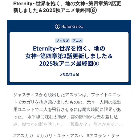
光・華厳の滝編」から本格…
Eternity~世界を抱く、地の女神~第四章第2話更
新しました＆2025秋アニメ最終回⑧
ジャスティスから脱出したアスランは、フライトユニッ
トでカガリを抱き飛び出したものの、元々一人用の脱出
用ユニットで二人を飛行させるには耐久時間に限界があ
った。 水平線に沈む太陽が、雲の隙間から光を差し込
み、幾つかの影を映した。 「孤島か？」 何とかあそこま
で持てば･･･だが、フライトユニットは荷重に限界が起こ
#
アスカガ
#
カガリ・ユラ・アスハ
#
アスラン・ザラ