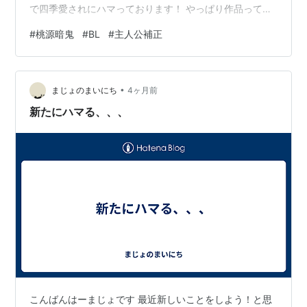
で四季愛されにハマっております！ やっぱり作品って主
人公補正がかかりがちなんですが、、 それがいい！主人
#
桃源暗鬼
#
BL
#
主人公補正
公は愛されろ！！見てるこっちも癒されるから‼ 主人公
愛されを読んで元気チャージしているこの頃でしたｗ 今
回はこのくらいで！また次の夜に逢いましょ～
•
まじょのまいにち
4ヶ月前
新たにハマる、、、
こんばんはーまじょです 最近新しいことをしよう！と思