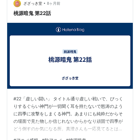
•
ざざっき堂
8ヶ月前
桃源暗鬼 第22話
#22「虚しい闘い」 タイトル通り虚しい戦いで、びっく
りするぐらい神門が一切聞く耳を持たないで怒涛のよう
に四季に攻撃をしまくる神門。あまりにも純粋だからそ
の場面で見た物しか信じれないからかなり頑固で四季が
どう倒すのか気になる所。真澄さんも一応見てるとはい
え間に入る事あるのかな…？そして桃巌だけどまあ呆気