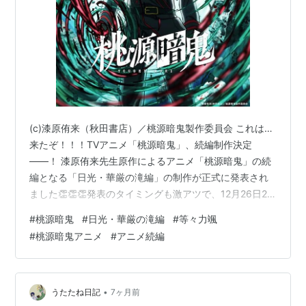
(c)漆原侑来（秋田書店）／桃源暗鬼製作委員会 これは…
来たぞ！！！TVアニメ「桃源暗鬼」、続編制作決定
――！ 漆原侑来先生原作によるアニメ「桃源暗鬼」の続
編となる「日光・華厳の滝編」の制作が正式に発表され
ました👏👏👏発表のタイミングも激アツで、12月26日23
時30分放送の第24話直後にサプライズ告知！ さらに
#
桃源暗鬼
#
日光・華厳の滝編
#
等々力颯
「日光・華厳の滝編」ティザービジュアル 続編制作決定
#
桃源暗鬼アニメ
#
アニメ続編
記念PV も同時公開と、ファンの情緒を全力で破壊しに来
ています。 🎴等々力颯が主役級で描かれるティザービジ
ュアル公開！ 公開されたティザービジュアルに描かれて
いるのは、等々力颯（とどろき・はやて）。 彼は「日
•
うたたね日記
7ヶ月前