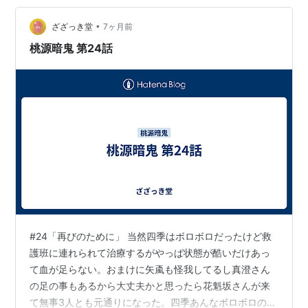
メ続編決定 まとめ SAKAMOTO DAYS アニメ化前から
•
「バトルシーンがすごい！」という評判は知っていて、
ざざっき堂
7ヶ月前
アニメ化を機に作品に触れて見事にどハマり中で…
桃源暗鬼 第24話
#24「再びのために」 当然四季はボロボロだったけど救
護班に連れられて治療するがやっぱ状態が酷いだけあっ
て血が足らない。おまけに矢颪も怪我してるし真澄さん
の足の事もあるから大丈夫かと思ったら花魁坂さんが来
て無事3人とも元通りになった。四季あんなボロボロの状