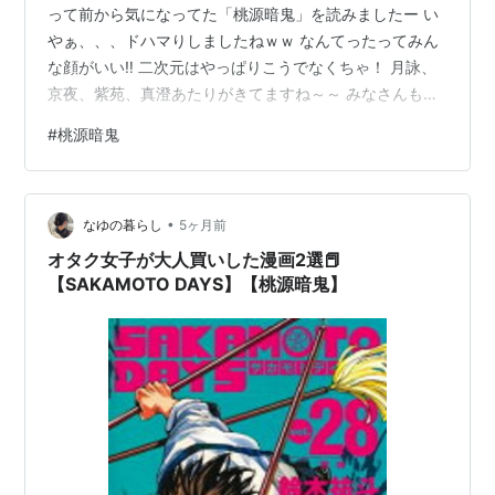
って前から気になってた「桃源暗鬼」を読みましたー い
やぁ、、、ドハマりしましたねｗｗ なんてったってみん
な顔がいい‼ 二次元はやっぱりこうでなくちゃ！ 月詠、
京夜、紫苑、真澄あたりがきてますね～～ みなさんもぜ
ひ読んでみてくださいな！気になるキャラがきっと見つ
#
桃源暗鬼
かりますよ‼ 今回はこのくらいで！また次の夜に逢いま
しょ～
•
なゆの暮らし
5ヶ月前
オタク女子が大人買いした漫画2選📕
【SAKAMOTO DAYS】【桃源暗鬼】