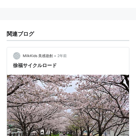
リスト::日本の映画::題名::さ行
関連ブログ
•
MilkKids 美感遊創
2年前
徐福サイクルロード