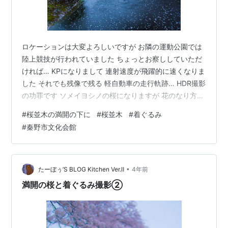
ロケーションは大変よろしいですが お隣の運動公園では
陸上競技が行われていました ちょっとお察ししていただ
ければ… KPになりまして 連射速度が飛躍的に速くなりま
した それでも残像で残る 軽自動車の走行軌跡… HDR撮影
の功罪です ソメイヨシノの桜になりますが 花のなり方は
随一のものがあります 個人的には 寒桜とか 河津桜など
#
桜並木の満開の下に
#
桜並木
#
着ぐるみ
が ピンクが強くて好きなんですけど やっぱりソメイヨシ
#
秦野市文化会館
ノの鈴なりの花は 圧巻ですよね 再度HDRで撮影してみま
した 奥に川が見えてますが 本来なら水が流れていないん
だそうです ゆるくカーブをした堤に 桜が並木になってい
ます ここで、一つ提案あり こんな写真を撮って見ました
•
たーぼぅ’S BLOG Kitchen Ver.Ⅱ
4年前
…
満開の桜と着ぐるみ撮影②