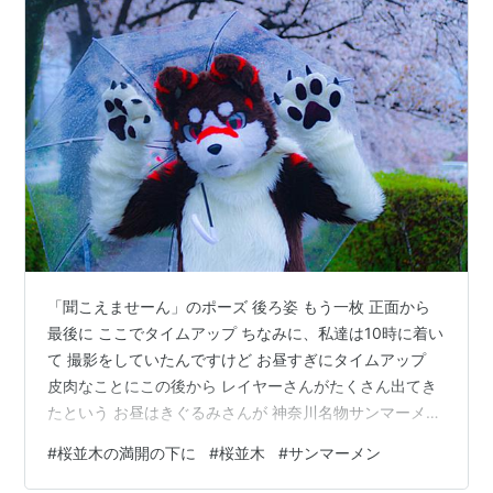
「聞こえませーん」のポーズ 後ろ姿 もう一枚 正面から
最後に ここでタイムアップ ちなみに、私達は10時に着い
て 撮影をしていたんですけど お昼すぎにタイムアップ
皮肉なことにこの後から レイヤーさんがたくさん出てき
たという お昼はきぐるみさんが 神奈川名物サンマーメン
を奢ってくれました ちなみに…このきぐるみさんは 私の
#
桜並木の満開の下に
#
桜並木
#
サンマーメン
住処から一番近くの方であります ちなみに夕食も奢って
頂きました…