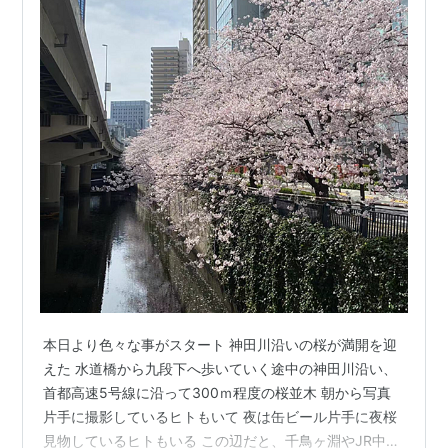
本日より色々な事がスタート 神田川沿いの桜が満開を迎
えた 水道橋から九段下へ歩いていく途中の神田川沿い、
首都高速5号線に沿って300ｍ程度の桜並木 朝から写真
片手に撮影しているヒトもいて 夜は缶ビール片手に夜桜
見物しているヒトもいる この辺だと、千鳥ヶ淵やJR中