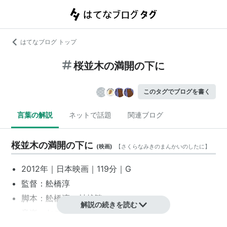
はてなブログ トップ
桜並木の満開の下に
このタグでブログを書く
言葉の解説
ネットで話題
関連ブログ
桜並木の満開の下に
(
映画
)
【
さくらなみきのまんかいのしたに
】
2012年｜
日本映画
｜119分｜G
監督：
舩橋淳
脚本：
舩橋淳
、
村越繁
解説の続きを読む
音楽：
ヤニック・ドゥズインスキー