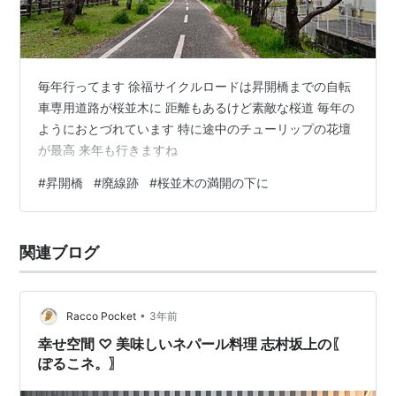
毎年行ってます 徐福サイクルロードは昇開橋までの自転
車専用道路が桜並木に 距離もあるけど素敵な桜道 毎年の
ようにおとづれています 特に途中のチューリップの花壇
が最高 来年も行きますね
#
昇開橋
#
廃線跡
#
桜並木の満開の下に
関連ブログ
•
Racco Pocket
3年前
幸せ空間 ♡ 美味しいネパール料理 志村坂上の〖
ぽるこネ。〗