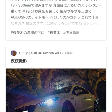
18－300mmで望みますが 真面目にだるいのと レンズが
重くて それに1秒露光も厳しく 腕がプルプル… 潔く
AQUOSR6のナイトモードにしたのがコチラ これで十分
な希ガス 最近のスマホは頭がよろしいですね センサーサ
イズが小さい分 画像解析で補正するという 最近、Galaxy
#
桜並木の満開の下に
#
桜並木
#
伊豆高原
を持つ方と知り合いになりました まあ、確かに外付けの
メディア非対応なのは痛いですけど 付属のペンで遠隔撮
影可能だったり ドルビーアトモス対応だったりと やっぱ
•
り盛りだくさんだったりするんですよね ただ、Galaxyっ
たーぼぅ’S BLOG Kitchen Ver.Ⅱ
4年前
て見たこと無いなぁと思って居たら ○ソフトバンク…
夜桜撮影