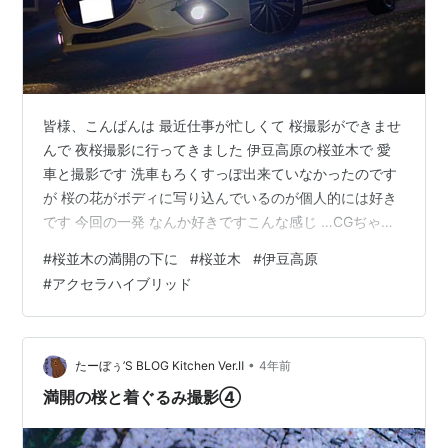
皆様、こんばんは 最近仕事が忙しくて 桜撮影ができませ
んで 夜桜撮影に行ってきました 伊豆高原の桜並木で 愛
車と撮影です 洗車もろくすっぽ出来ていなかったのです
が 桜の花がボディに写り込んでいるのが個人的には好き
です 今回の一発 なんか好きですこんな感じ …CGぢゃな
いから…写真だから なんとなくGRAN TURISMOに見えな
#
桜並木の満開の下に
#
桜並木
#
伊豆高原
くもないですが 仕事帰りの一杯 翌日が休みだからなせる
#
アクセラハイブリッド
技ですけど 正直この日は死事（）がだるすぎまして 一眼
を持つのもめんどくさく それでも30mmの単焦点レンズ
は幾分軽いので 桜の映り込み等を撮影したりと これがわ
かりやすいたとえですかね 桜リフレクション だいぶ花
•
たーぼぅ’S BLOG Kitchen Ver.Ⅱ
4年前
が…
満開の桜と着ぐるみ撮影④