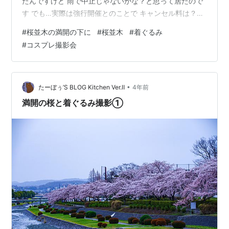
たんですけど 雨で中止じゃないかな？と思って居たので
す でも…実際は強行開催とのことで キャンセル料は？と
言うと 支払いの全額とのことで 止むなしに出ていただい
#
桜並木の満開の下に
#
桜並木
#
着ぐるみ
たという感じなんですね 本当は傘も黒い傘だったんです
#
コスプレ撮影会
けど 写真映えしないでしょ？とのことで購入して 撮影に
望んで頂きました ただ、この時間は雨が若干小康状態に
なっていまして きれいな桜と着ぐるみさんを撮影できま
した しかし…可愛いですね 見る角度によって 様々な表情
•
たーぼぅ’S BLOG Kitchen Ver.Ⅱ
4年前
が見える着ぐるみさ…
満開の桜と着ぐるみ撮影①