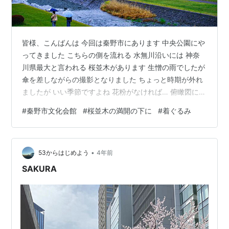
皆様、こんばんは 今回は秦野市にあります 中央公園にや
ってきました こちらの側を流れる 水無川沿いには 神奈
川県最大と言われる 桜並木があります 生憎の雨でしたが
傘を差しながらの撮影となりました ちょっと時期が外れ
ましたが いい季節ですよね 花粉がなければ… 俯瞰図にな
ります 見事な桜が満開となっております さて…以前ご紹
#
秦野市文化会館
#
桜並木の満開の下に
#
着ぐるみ
介しました この人形、 今回は本物に出ていただきましょ
う 「やぁ」 コチラが本物です 実は先程の人形は 東京に
ある「スモールワールド」という場所で 好きな格好をス
•
キャンして貰って 届けて貰ったんだそうです
53からはじめよう
4年前
www.smallworlds.jp と言うわけで、実物大をスキャン…
SAKURA