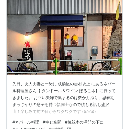
先日、友人夫妻と一緒に 板橋区の志村坂上 にあるネパー
ル料理屋さん【 タンドール＆ワイン ぽるこネ】に行って
きました。 お互い夫婦で集まるのは数か月ぶり、思春期
まっさかりの息子を持つ親同士なので積もる話も盛沢
山！楽しみで前の日からワクワクです (≧▽≦)
#
ネパール料理
#
幸せ空間
#
桜並木の満開の下に