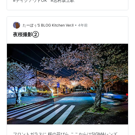
#
テイクアウトOK
#
志村坂上駅
•
たーぼぅ’S BLOG Kitchen Ver.Ⅱ
4年前
夜桜撮影②
フロントガラスに 桜の花びら ここからはSIGMAレンズ