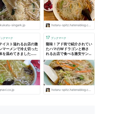
やして人生を楽しく！
男が美味しいものを食べなが
ら痩せるまでのダイエット成
功物語である
akukatu-singark.jp
hotaru-spitz.hatenablog.com
17
ブックマーク
ブックマーク
テイスト溢れるお店の激
龍味！アド街で紹介されてい
ンマーメンで冷え切った
たハマのWドラゴンと称さ
体を温めてきました…。
れるお店で食べる激安サンマ
ミコフミオの夫婦前菜第
ーメン - これはとある
】 - ぐるなび みんなの
100kgオーバーの男が美味
ん
しいものを食べながら痩せる
までのダイエット成功物語で
ある
gnavi.co.jp
hotaru-spitz.hatenablog.com