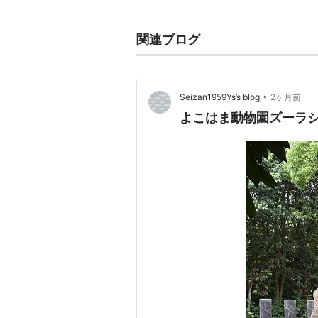
時、横浜中華街の市場通りにはモヤ
東料理のあんかけにした満腹感の得
関連ブログ
になった。発案者は不明。
横浜一帯では、街の中華料理店でよ
南関東でも、一般的なメニュー。
•
Seizan1959Ys’s blog
2ヶ月前
詳しい分布などは、ＵＲＬを参照の
よこはま動物園ズーラ
名前から間違った想像をする人もい