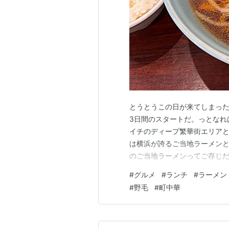
とうとうこの日が来てしまった
3日間のスタートだ。っとなれ
イチのディープ繁華街エリアと
は横浜が誇るご当地ラーメン
のご当地ラーメンってご存じ
発祥のご当地ラーメンは「サ
#
グルメ
#
ランチ
#
ラーメン
2大町中華店といえば「大来」
#
野毛
#
町中華
おそらく1番人気と思われる「