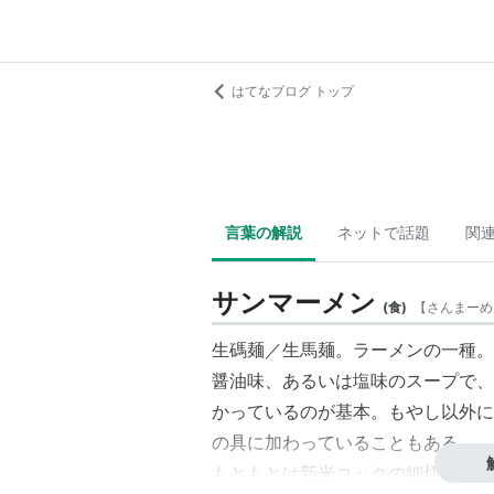
はてなブログ トップ
言葉の解説
ネットで話題
関
サンマーメン
(
食
)
【
さんまーめ
生碼麺／生馬麺。ラーメンの一種。
醤油味、あるいは塩味のスープで、
かっているのが基本。もやし以外に
の具に加わっていることもある。
もともとは新米コックの細切りの練