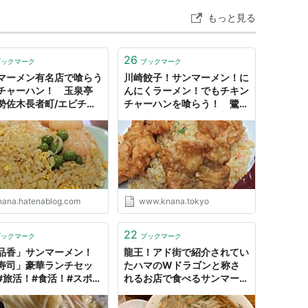
もっと見る
26
ブックマーク
ブックマーク
マーメン有名店で喰らう
川崎餃子！サンマーメン！に
チャーハン！ 玉泉亭
んにくラーメン！でもチキン
勢佐木長者町/エビチャ
チャーハンを喰らう！ 鷺
ン） - 海老チャーハンだ
沼、宮前平の新世 - 海老チャ
東京のチャーハン炒飯ブ
ーハン と チャーハン は別
物？
nana.hatenablog.com
www.knana.tokyo
22
ブックマーク
ブックマーク
品香」サンマーメン！
龍王！アド街で紹介されてい
寿司」豪華ランチセッ
たハマのWドラゴンと称さ
#旅活！#食活！#スポ
れるお店で食べるサンマーメ
あの選手のゆかりのお
ンとチャーハン、餃子 - これ
大リーガー! - #楽活！収
はとある100kgオーバーの