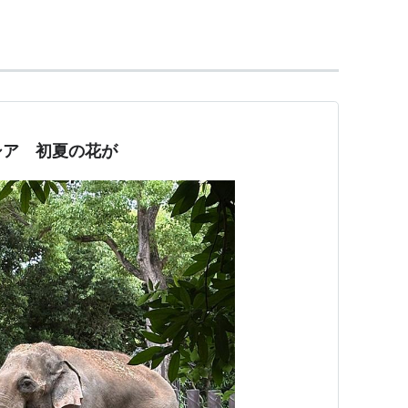
シ工場があり、入手しやすかったモヤシを用いて広
られる腹持ちがよいメニューとして提供されるよう
く食べられているメニュー。
こと。
シア 初夏の花が
るが、
サンマはのっていない
。