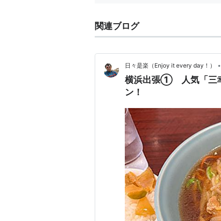
関連ブログ
•
日々是楽（Enjoy it every day！）
横浜出張① 人気「三
ン！