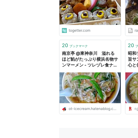
入増
togetter.com
r
20
20
ブックマーク
南京亭 @東神奈川 溢れる
昭和
ほど餡がたっぷり横浜名物サ
旨サ
ンマーメン - ツレヅレ食ナル
心と
モノ
【フ
17回
ごは
ot-icecream.hatenablog.com
r.