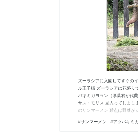
ズーラシアに入園してすぐのイ
ル王子様 ズーラシアは花盛り
バキミガヨラン（厚葉君が代蘭
サス・モリス 見入ってしまし
のサンマーメン 難点は野菜が
#
サンマーメン
#
アツバキミ