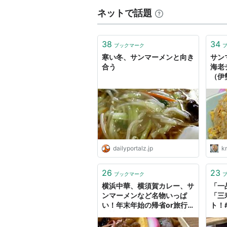
ネットで話題
38
34
ブックマーク
寒い冬、サンマーメンと向き
サン
合う
海老
（伊
ーハ
け！
ログ
dailyportalz.jp
k
26
23
ブックマーク
横浜中華、横須賀カレー、サ
「一
ンマーメンなど名物いっぱ
「三
い！年末年始の帰省or旅行
ト！
で神奈川に行く人向け、神奈
活！
川のご当地グルメまとめ
店！