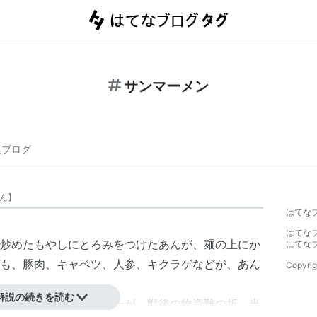
サンマーメン
連ブログ
ん
】
はてな
はてな
炒めたもやしにとろみをつけたあんが、麺の上にか
はてな
も、豚肉、キャベツ、人参、キクラゲなどが、あん
Copyrig
解説の続きを読む
習を兼ねた賄い食だったが、戦後の物資難の折、当