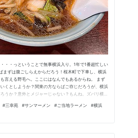
・・・っということで無事横浜入り。1年で1番超忙しい
ばまずは腹ごしらえからだろう！桜木町で下車し、横浜
も言える野毛へ。ここにはなんでもあるからね。 まず
といくとしようか？関東の方ならばご存じだろうが、横浜
だろうか？意外とメジャーじゃない？もんね。ズバリ横浜
ンマーメン」だ！何それっ？って方も多いのでは？野毛の
#
三幸苑
#
サンマーメン
#
ご当地ラーメン
#
横浜
とここ「三幸苑」と言っていいだろう！ 悩んだが結局、
三幸苑」へ！ギリギリ待…