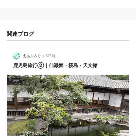
地名
新潟県
上越市
浦川原区
桜島
関連ブログ
•
えあぶろぐ
3日前
鹿児島旅行②｜仙巌園・桜島・天文館