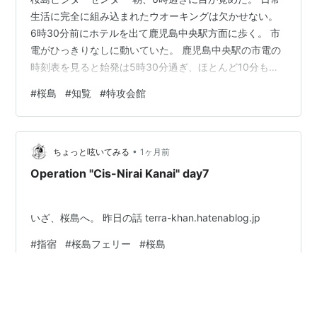
生活に完全に組み込まれたウオーキングは欠かせない。
6時30分前にホテルを出て鹿児島中央駅方面に歩く。 市
電がひっきりなしに動いていた。 鹿児島中央駅の市電の
時刻表を見ると始発は5時30分過ぎ、ほとんど10分も間
を置かずに電車が来るようだった。 地方都市にしては珍
#
桜島
#
知覧
#
特攻会館
しい運行状況だ。 鹿児島市経済圏が交通網の中でコンパ
クトに機能しているように思った。 桜島溶岩 もう30年
以上前になるが、現役のころコンパクトシティの先進地
•
青森市を視察したことがあった。 大雑把にいうと、分散
ちょっと呟いてみる
1ヶ月前
している住民を都市部へ移住させて効率的な都市計画、
Operation "Cis-Nirai Kanai" day7
都市運営を行う必要がある…