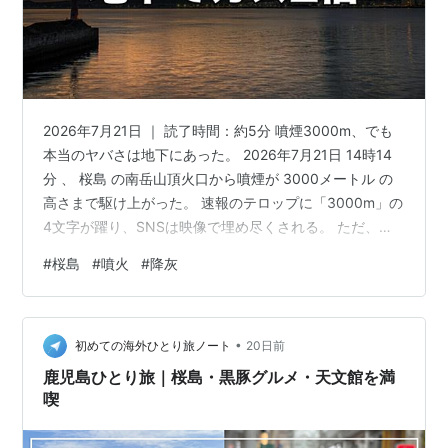
2026年7月21日 ｜ 読了時間：約5分 噴煙3000m、でも
本当のヤバさは地下にあった。 2026年7月21日 14時14
分 、 桜島 の南岳山頂火口から噴煙が 3000メートル の
高さまで駆け上がった。 速報のテロップに「3000m」の
4文字が躍り、SNSは映像で埋め尽くされる。 ただ、桜
島を長く見てきた人ほど別の数字を見ている。 地下から
#
桜島
#
噴火
#
降灰
出るガス(二酸化硫黄)の量が、 1か月で1400トンから
3000トンへ倍増 していたのだ。 今日の3000mは、桜島
にとってどのくらい大きい話なのだろうか。 この記事で
•
わかること 7月21日14時14分、桜島で何が起きた
初めての海外ひとり旅ノート
20日前
3000mって、桜島にとって大…
鹿児島ひとり旅｜桜島・黒豚グルメ・天文館を満
喫