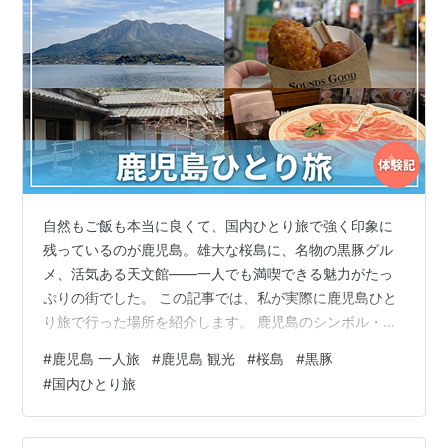
自然もご飯も本当に良くて、国内ひとり旅で強く印象に
残っているのが鹿児島。雄大な桜島に、名物の黒豚グル
メ、活気ある天文館——一人でも満喫できる魅力がたっ
ぷりの街でした。 この記事では、私が実際に鹿児島ひと
り旅で行った場所を紹介します。 鹿児島のシンボル・桜
島へ 鹿児島といえば、やっぱり桜島。フェリーで気軽に
#
鹿児島 一人旅
#
鹿児島 観光
#
桜島
#
黒豚
渡れて、海の向こうにどーんとそびえる火山の姿は圧巻
#
国内ひとり旅
でした。開放的な景色を眺めるだけで、心がすっと軽く
なります。桜島には桜島マグマ温泉もあって、絶景とと
もに湯に浸かる贅沢も。 名物「黒豚グルメ」を堪能 鹿児