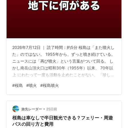
2026年7月12日 ｜ 読了時間：約5分 桜島は「また噴火し
た」のではない。 1955年から、ずっと噴き続けている。
ニュースには「再び噴火」という言葉がついて回る。 し
かし南岳山頂火口は昭和30年（1955年）以来、 70年以
上 にわたって一度も活動を止めたことがない。 「珍しい
出来事」が起きたのではなく、「続いている活動がまた
#
桜島
#
噴火
#
桜島噴火
報道された」だけだ。 しかも地下では今、ひと月前の 2
倍以上 のガスが吹き出している——そのことを知ってい
る人は、意外と少ない。 この記事でわかること 「再び」
•
という報道が生む誤解 なぜ桜島は止まらないのか 地下の
旅先レーダー
25日前
異変を示す数値の正体 噴煙1000mは小さい、でも地…
桜島は車なしで半日観光できる？フェリー・周遊
バスの回り方と費用