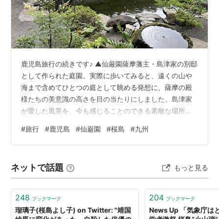
鹿児島旅行の続きです♪ ▲仙厳園薩摩藩主・島津家の別邸
として作られた庭園。実際に歩いてみると、遠くの山や
海まで含めてひとつの庭として眺める発想に、薩摩の殿
様たちの美意識の高さを目の当たりにしました。島津家
が愛した風景を、今も感じることのできる素敵な場所で
した。 ▲スターバックスコーヒー鹿児島仙巌園店登録有
#
旅行
#
鹿児島
#
仙巌園
#
桜島
#
九州
形文化財「旧芹ヶ野島津家金山鉱業事業所」を利用した
歴史情緒あふれる店舗。伝統文化とモダンが融合した空
間で、新しい内装なのに、どこか懐かしい。薩摩切子を
ネットで話題
もっと見る
イメージしたデザインや、鹿児島の木材を使ったテーブ
ルなど控えめな美しさが魅力でした。 ▲桜島東京でもニ
ュースでよく見る桜島。地面や車、看板に降り…
248
204
ブックマーク
ブックマーク
瑠璃子(桜島よし子) on Twitter: "靖国
News Up 「気象庁