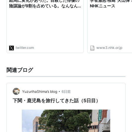
絵馬に変化があった。自殺した俳優の
学者激怒 桜島“火山弾”
陰謀論が9割を占めている。なんなん
NHKニュース
だこれ。
https://t.co/nUbW8P5gXQ"
twitter.com
www3.nhk.or.jp
関連ブログ
•
YuzurihaShima’s blog
6日前
下関・鹿児島を旅行してきた話（5日目）