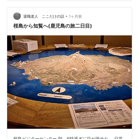
基に、車なしの約2時間半・約3時間半プラン、家族旅行
の費用、レンタカーが向く範囲を整理する。火山情報と
交通運行は変動するため、当日の気象庁・フェリー・交
•
退職老人 ここだけの話
1ヶ月前
通局の案内を別々に確認してほしい…
桜島から知覧へ(鹿児島の旅二日目)
桜島ビジターセンター 朝、6時過ぎに目が覚めた。 日常