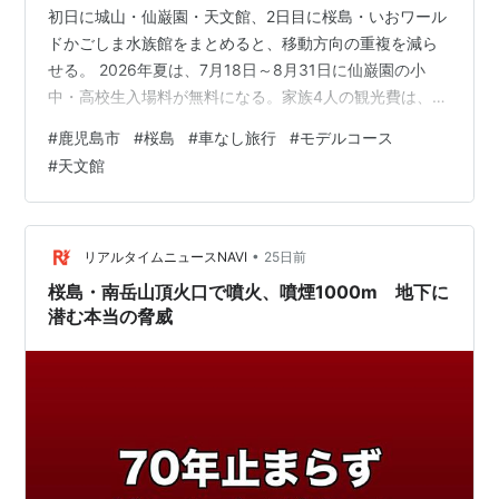
初日に城山・仙巌園・天文館、2日目に桜島・いおワール
ドかごしま水族館をまとめると、移動方向の重複を減ら
せる。 2026年夏は、7月18日～8月31日に仙巌園の小
中・高校生入場料が無料になる。家族4人の観光費は、通
常期より1,600円低くなるため、旅行日を分けて計算した
#
鹿児島市
#
桜島
#
車なし旅行
#
モデルコース
い。 この記事では、1日目の正午ごろまでに鹿児島中央駅
#
天文館
へ到着し、2日目の17時以降に出発する旅行を想定する。
2026年7月16日時点の公式情報を基に、行程、交通券、
夏休み料金、水族館の夜間営業、家族4人の費用を整理し
た。 この記事の要点 初日は城山・仙巌園・天文館、2日
•
リアルタイムニュースNAVI
25日前
目は桜島・…
桜島・南岳山頂火口で噴火、噴煙1000m 地下に
潜む本当の脅威