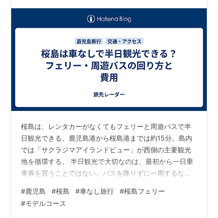
桜島は、レンタカーがなくてもフェリーと周遊バスで半
日観光できる。鹿児島港から桜島港までは約15分。島内
では「サクラジマアイランドビュー」が西側の主要観光
地を循環する。 半日観光で大切なのは、最初から一日乗
車券を買うことではない。バスを降りずに一周するなら1
乗車分、湯之平展望所で1回だけ途中下車するなら2乗車
#
鹿児島
#
桜島
#
車なし旅行
#
桜島フェリー
分、3回以上乗るなら専用一日乗車券が目安になる。 こ
#
モデルコース
の記事では、2026年8月5日時点の公式運賃・交通情報を