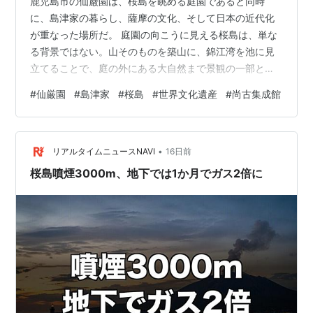
鹿児島市の仙巌園は、桜島を眺める庭園であると同時
に、島津家の暮らし、薩摩の文化、そして日本の近代化
が重なった場所だ。 庭園の向こうに見える桜島は、単な
る背景ではない。山そのものを築山に、錦江湾を池に見
立てることで、庭の外にある大自然まで景観の一部とし
て取り込んでいる。視界に収まりきらないほど大きな庭
#
仙厳園
#
島津家
#
桜島
#
世界文化遺産
#
尚古集成館
を見ている感覚が、仙巌園ならではの魅力である。 この
記事では、仙巌園で何が楽しめるのかを、借景庭園、御
殿、反射炉跡、薩摩の工芸、庭に残る小さな物語という
•
五つの視点から詳しく紹介する。 この記事の要点 仙巌園
リアルタイムニュースNAVI
16日前
は1658年に島津家19代光久が築いた島津家の別邸 桜島
桜島噴煙3000m、地下では1か月でガス2倍に
を築山、錦江湾を池に見立てた雄大な借景…