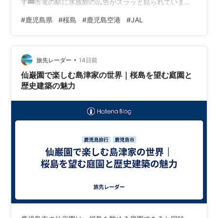
す🚌市電の駅に水族館の広告がズラッと貼られています
🐟️ 桜島フェリーターミナルまでの案内が出ています。市
#
鹿児島県
#
桜島
#
鹿児島空港
#
JAL
電の駅から一直線なので分かりやすいです。 ターミナル
の入り口までは階段か…と思いきや、逆側はエスカレー
ターがあるのでご安心ください。 ターミナルに着きまし
•
た。時刻表を見ると、朝は4時半から、夜は23時半ま
旅先レーダー
14日前
で、およそ20分間隔で運行しています。運賃は行きも帰
仙巌園で楽しむ島津家の世界｜桜島を望む庭園と
りも桜島側で支払います。…
歴史建築の魅力