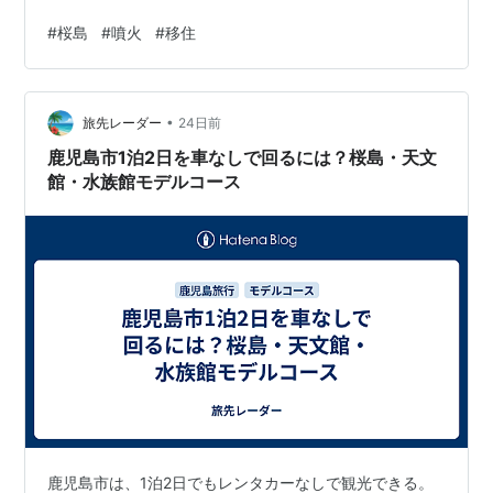
＝ 共同通信公式@kyodo_official·5h 福岡県、不適切な講
#
桜島
#
噴火
#
移住
演料89件 － 実態伴わない打ち合わせ時間加算
https://x.com/kyodo_official/status/20768569584062
95564?s=20 ＝＝＝＝＝＝＝＝＝＝ ＝＝＝＝＝＝＝＝＝
•
＝ 地盤災…
旅先レーダー
24日前
鹿児島市1泊2日を車なしで回るには？桜島・天文
館・水族館モデルコース
鹿児島市は、1泊2日でもレンタカーなしで観光できる。