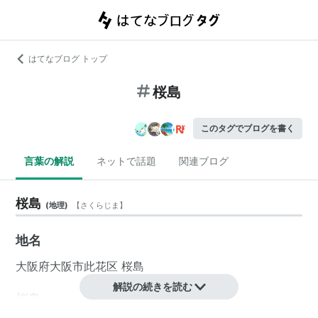
はてなブログ トップ
桜島
このタグでブログを書く
言葉の解説
ネットで話題
関連ブログ
桜島
(
地理
)
【
さくらじま
】
地名
大阪府
大阪市
此花区
桜島
解説の続きを読む
桜島
(
地理
)
【
さくらしま
】