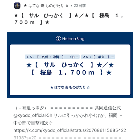
島グルメの主役は、なんといっても黒豚。私はしゃぶし
•
★ はてな 奇 ものがたり ☆
23日前
ゃぶの人気店「遊食豚彩 いちにいさん」や…
★【 サル ひっかく 】★／★【 桜島 １，
７００ ｍ 】★
（＋補遺っ＠夕） ＝＝＝＝＝＝＝＝＝＝ 共同通信公式
@kyodo_official·5h サルに引っかかれ小4けが、福岡 －
中心部で目撃相次ぐ
https://x.com/kyodo_official/status/207686115685422
3198?s=20 ＝＝＝＝＝＝＝＝＝＝ ＝＝＝＝＝＝＝＝＝