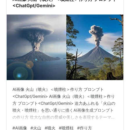
<ChatGpt/Gemini>
AI画像 火山（噴火）＜噴煙柱＞作り方 プロンプト
<ChatGpt/Gemini> AI画像 火山（噴火）＜噴煙柱＞作り
方 プロンプト<ChatGpt/Gemini> 迫力あふれる「火山の
噴火・噴煙柱」を思い通りに描くAI画像生成プロンプト
の作り方 壮大な自然の脅威や美しさを表現するテーマと
して、火山の噴火や空高く立ち上る「噴煙柱」のAI画像
#
AI画像
#
火山
#
噴火
#
噴煙柱
#
作り方