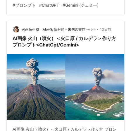
生成は非常に人気があります。しかし、ChatGPTや
#
プロンプト
#
ChatGPT
#
Gemini (ジェミー)
Geminiなどの生成AIでただ「火山の噴火」と入力するだ
けでは、思い描いた通りの迫力や細部のリアルさを表現
するのは難しいことがあります。 ここでは、プロのクリ
エイターのような超リアルで圧倒的な質感を持つ…
•
AI画像生成・AI画像 情報局 - 未来図書館 -⭐✨⭐
13日前
AI画像 火山（噴火）＜火口原 / カルデラ＞作り方
プロンプト<ChatGpt/Gemini>
AI画像 火山（噴火）＜火口原 / カルデラ＞作り方 プロン