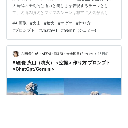
大自然の圧倒的な迫力と美しさを表現するテーマとし
て、火山の噴火とマグマのシーンは非常に人気がありま
す。地球の鼓動を感じさせるようなダイナミックな光景
#
AI画像
#
火山
#
噴火
#
マグマ
#
作り方
や、暗闇に鮮やかに映えるマグマの赤とオレンジのコン
#
プロンプト
#
ChatGPT
#
Gemini (ジェミー)
トラストを思い通りに描き出すためには、AI画像生成ツ
ールであるChatGPTやGeminiを活用した効果的なプロン
プトの作成が欠かせません。 AI画像 火山（噴火）＜マグ
マ＞を作り方からマスターし、自身のイメージ…
•
AI画像生成・AI画像 情報局 - 未来図書館 -⭐✨⭐
13日前
AI画像 火山（噴火）＜空撮＞作り方 プロンプト
<ChatGpt/Gemini>