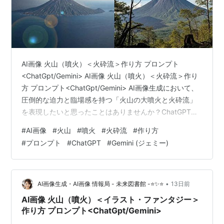
AI画像 火山（噴火）＜火砕流＞作り方 プロンプト
<ChatGpt/Gemini> AI画像 火山（噴火）＜火砕流＞作り
方 プロンプト<ChatGpt/Gemini> AI画像生成において、
圧倒的な迫力と臨場感を持つ「火山の大噴火と火砕流」
を表現したいと思ったことはありませんか？ChatGPTや
Geminiなどの高度なAIを活用すれば、地球の壮大な営み
#
AI画像
#
火山
#
噴火
#
火砕流
#
作り方
や圧倒的な自然のエネルギーを感じさせるリアルな光景
#
プロンプト
#
ChatGPT
#
Gemini (ジェミー)
を、誰でも簡単に作り出すことができます。ここでは、
AI画像 火山（噴火）＜火砕流＞を作り方やプロンプトの
コツを交えながら、その魅力的な表現方法について詳し
く解説していきます。 AI画像生成で火山や…
•
AI画像生成・AI画像 情報局 - 未来図書館 -⭐✨⭐
13日前
AI画像 火山（噴火）＜イラスト・ファンタジー＞
作り方 プロンプト<ChatGpt/Gemini>