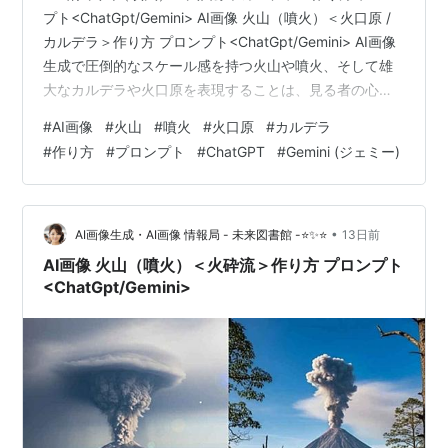
プト<ChatGpt/Gemini> AI画像 火山（噴火）＜火口原 /
カルデラ＞作り方 プロンプト<ChatGpt/Gemini> AI画像
生成で圧倒的なスケール感を持つ火山や噴火、そして雄
大なカルデラや火口原を表現することは、見る者の心を
捉えるドラマチックな作品作りにおいて非常に効果的で
#
AI画像
#
火山
#
噴火
#
火口原
#
カルデラ
す。自然の驚異や地球の息吹を感じさせるリアルな情景
#
作り方
#
プロンプト
#
ChatGPT
#
Gemini (ジェミー)
を描き出すためには、光のコントラストや煙、溶岩の質
感などを的確に指示するAI画像用のプロンプトがカギと
なります。ここでは、ChatGPTやGeminiなどの生成AIを
活用して、ダイナミックな火山活…
•
AI画像生成・AI画像 情報局 - 未来図書館 -⭐✨⭐
13日前
AI画像 火山（噴火）＜火砕流＞作り方 プロンプト
<ChatGpt/Gemini>