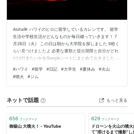
Aloha🌺 ハワイのヒロに留学しているカレンです。 留学
生活や学校生活がどんなものか毎日綴っていきます！ 7
月28日（火） この日は朝から大学院を探しました 9校く
らい見つけましたよ 必要な書類と提出期限と自分がどれ
だけ行きたいかをGoogleシートにまとめておきました 一
日かけて探しましたよ もう少し他の国の大学院も見てお
#
ハワイ
#
留学
#
日記
#
大学生
#
夏休み
#
火山
きたいのでまた別の日にも探します 夕方からはお疲れ会
#
噴火
#
ジム
に行ってきました 蘭のイベントのお疲れ会です Hilo Bay
Cafeというレストランに行ってきました お寿司とか食べ
れました でも出てくるまでにかなりかかるし、めちゃめ
ネットで話題
もっと見る
ちゃ美味しいわけでもなかったので多分次は行かない…
656
629
ブックマーク
ブックマーク
御嶽山 大噴火！ - YouTube
ドローンを火山の噴火
て“溶けるまで撮影”