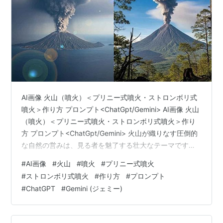
AI画像 火山（噴火）＜プリニー式噴火・ストロンボリ式
噴火＞作り方 プロンプト<ChatGpt/Gemini> AI画像 火山
（噴火）＜プリニー式噴火・ストロンボリ式噴火＞作り
方 プロンプト<ChatGpt/Gemini> 火山が織りなす圧倒的
な自然の営みは、見る者を魅了する壮大なテーマです。
特に、マグマの性質や噴火のメカニズムによって異なる
#
AI画像
#
火山
#
噴火
#
プリニー式噴火
表情を見せる「プリニー式噴火」と「ストロンボリ式噴
#
ストロンボリ式噴火
#
作り方
#
プロンプト
火」は、AI画像生成において非常にドラマチックな作品
#
ChatGPT
#
Gemini (ジェミー)
を生み出すことができます。それぞれの噴火が持つ特徴
を捉え、リアルで迫力のあるAI画像を創り出すためのポ
イントと具体的なプロンプトをご紹介します。 火山噴