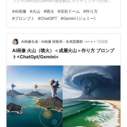
プト<ChatGpt/Gemini>徹底解説 ダイナミックで圧倒的
な自然の猛威を描き出すテーマとして、「火山（噴
#
AI画像
#
火山
#
噴火
#
溶岩ドーム
#
作り方
火）」や粘り気の強いマグマが盛り上がって形成される
#
プロンプト
#
ChatGPT
#
Gemini (ジェミー)
「溶岩ドーム」は非常に人気の高いモチーフです。AI画
像生成技術を活用することで、まるで現地で撮影された
かのような超リアルで迫力満点な情景を自由に創り出す
ことができます。 今回は、ChatGPT…
•
AI画像生成・AI画像 情報局 - 未来図書館 -⭐✨⭐
13日前
AI画像 火山（噴火）＜成層火山＞作り方 プロンプ
ト<ChatGpt/Gemini>