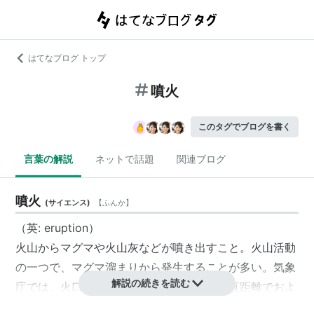
はてなブログ トップ
噴火
このタグでブログを書く
言葉の解説
ネットで話題
関連ブログ
噴火
(
サイエンス
)
【
ふんか
】
（英: eruption）
火山からマグマや
火山灰
などが噴き出すこと。
火山活動
の一つで、マグマ溜まりから発生することが多い。気象
解説の続きを読む
庁では、火口から固形物が水平あるいは垂直距離でおよ
そ100 - 300mの範囲を越したものを「噴火」として記