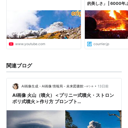
的美しさ」 | 6000
アイスランドの火山に
www.youtube.com
courrier.jp
関連ブログ
•
AI画像生成・AI画像 情報局 - 未来図書館 -⭐✨⭐
13日前
AI画像 火山（噴火）＜プリニー式噴火・ストロン
ボリ式噴火＞作り方 プロンプト
<ChatGpt/Gemini>