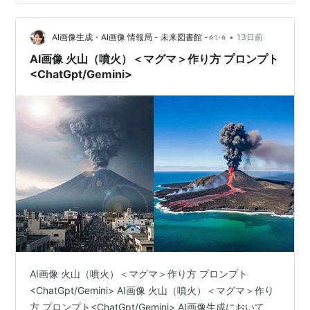
は、見る者の心を捉えるドラマチックな作品に仕上がり
ます。ここでは、ChatGPTやGeminiなどのAIを活用し
て、イメージ通りの幻想的な火山噴火の情景を描き出す
•
AI画像生成・AI画像 情報局 - 未来図書館 -⭐✨⭐
13日前
ための…
AI画像 火山（噴火）＜マグマ＞作り方 プロンプト
<ChatGpt/Gemini>
AI画像 火山（噴火）＜マグマ＞作り方 プロンプト
<ChatGpt/Gemini> AI画像 火山（噴火）＜マグマ＞作り
方 プロンプト<ChatGpt/Gemini> AI画像生成において、