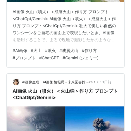
AI画像 火山（噴火）＜成層火山＞作り方 プロンプト
<ChatGpt/Gemini> AI画像 火山（噴火）＜成層火山＞作
り方 プロンプト<ChatGpt/Gemini> 壮大で美しい自然の
ワンシーンをご自宅の画面上で表現したいとき、AI画像
を活用することで、まるで現地で撮影したかのような臨
場感あふれる作品を手軽に生み出すことができます。今
#
AI画像
#
火山
#
噴火
#
成層火山
#
作り方
回は、地球のダイナミックな営みを感じさせるAI画像 火
#
プロンプト
#
ChatGPT
#
Gemini (ジェミー)
山（噴火）＜成層火山＞の作り方と、魅力を最大限に引
き出すプロンプトの活用法について詳しくご紹介しま
す。 成層火山は、円錐形の美しいシルエットと、山頂か
ら力強く立ち上る噴煙が特徴的な、非常に絵になる被写
•
AI画像生成・AI画像 情報局 - 未来図書館 -⭐✨⭐
13日前
体で…
AI画像 火山（噴火）＜火山弾＞作り方 プロンプト
<ChatGpt/Gemini>