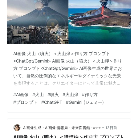
AI画像 火山（噴火）＜火山弾＞作り方 プロンプト
<ChatGpt/Gemini> AI画像 火山（噴火）＜火山弾＞作り
方 プロンプト<ChatGpt/Gemini> AI画像生成の世界にお
いて、自然の圧倒的なエネルギーやダイナミックな光景
を表現することは、クリエイターにとって非常に魅力的
な挑戦です。その中でも、地球の鼓動をダイレクトに感
#
AI画像
#
火山
#
噴火
#
火山弾
#
作り方
じる火山（噴火）と、夜空や煙の中を切り裂く火山弾の
#
プロンプト
#
ChatGPT
#
Gemini (ジェミー)
シーンは、見る者の心を強く惹きつけるドラマチックな
美しさを持っています。ChatGPTやGeminiといった高度
なAIアシスタントを活用しながら、イメージ通りの壮大
な光景を描き出すための「AI画像 火山（噴火）…
•
AI画像生成・AI画像 情報局 - 未来図書館 -⭐✨⭐
13日前
AI画像 火山（噴火）＜噴煙柱＞作り方 プロンプト