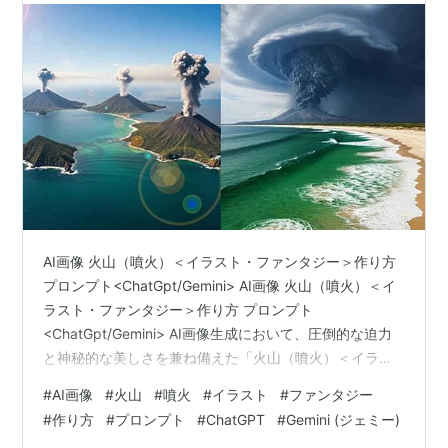
AI画像 火山（噴火）＜イラスト・ファンタジー＞作り方
プロンプト<ChatGpt/Gemini> AI画像 火山（噴火）＜イ
ラスト・ファンタジー＞作り方 プロンプト
<ChatGpt/Gemini> AI画像生成において、圧倒的な迫力
と神秘的な美しさを兼ね備えた「火山（噴火）＜イラス
ト・ファンタジー＞」の世界観を表現することは、多く
#
AI画像
#
火山
#
噴火
#
イラスト
#
ファンタジー
のクリエイターにとって魅力的です。壮大な自然のエネ
#
作り方
#
プロンプト
#
ChatGPT
#
Gemini (ジェミー)
ルギーと幻想的なファンタジー要素が融合したシーン