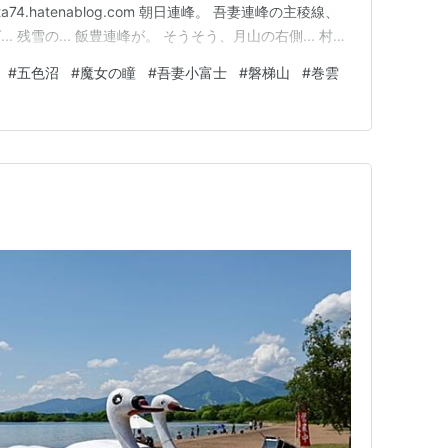
 heata74.hatenablog.com 朝日連峰。 吾妻連峰の主稜線、
 残雪の... 飯豊連峰が。 そうそう、月山の右側... 村山
れど、今回は見えなかった。 今まで何度も何度も眺め
#
五色沼
#
魔女の瞳
#
吾妻小富士
#
磐梯山
#
巻雲
出に加えて..…