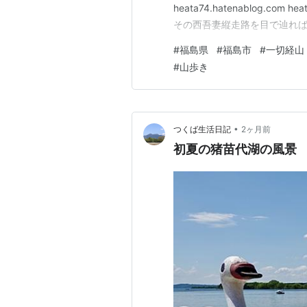
heata74.hatenablog.com
その西吾妻縦走路を目で辿れば...
羽山との間に鳥海山も探したけ
#
福島県
#
福島市
#
一切経山
たコバルトブルー。 風による演
#
山歩き
•
つくば生活日記
2ヶ月前
初夏の猪苗代湖の風景