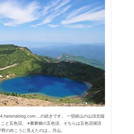
.hatenablog.com ...の続きです。 一切経山の山頂北端
瞳」こと五色沼。 ※裏磐梯の五色沼、そちらは五色沼湖沼
野の向こうに見えたのは... 月山。