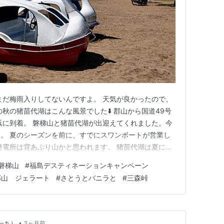
まだ梅雨入りしてないんですよ。 天気が良かったので、
秋の猪苗代湖はこんな風景でした⬇️ 郡山から国道49号
浜に到着。 磐梯山と猪苗代湖が出迎えてくれました。今
。 夏のシーズンを前に、すでにスワンボートが営業し
発電所は背あぶり山かと思われます。 猪苗代湖は夏にな
供の頃何度も来ました。 この時期は湖水浴シーズン前
磐梯山
#
福島デスティネーションキャンペーン
り散策できます。 この時期の猪苗代湖はお勧めです
郡山 ジェラート
#
さとうとバニラと
#
三森峠
の駅「猪苗代」 …
•
っち）
2ヶ月前