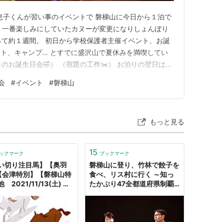
 息子くんが習い事のイベントで 磐梯山に今日から１泊で
 一番楽しみにしていたカヌーが変更になりしょんぼり
って約１週間。 初日から学校保護者主催イベント、お誕
ト、キャンプ… とすでに盛沢山で夏休みを満喫してい
のお誕生日会🤣） （宿題の工作✂️） お泊りの翌日はパ
🏻 ２時間遊んでも元気な子ども達にパパ達はぐったり。
会
#
イベント
#
磐梯山
💗良い息抜きになりました！ ７月もあと1週間。 で
調に気を付…
もっと見る
15
ックマーク
ブックマーク
い切り注目馬】【奥羽
磐梯山に登り、竹林で餃子を
【会津特別】【磐梯山特
食べ、リス村に行く ～知っ
 2021/11/13(土) 福
たかぶり47全都道府県制覇
馬 まだ上昇続けて - 競
～
想のホネ【坂路ビシビシ
々〜 重賞予想と追い切
目馬＆レース回顧】