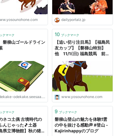
ww.yosounohone.com
dailyportalz.jp
10
ックマーク
ブックマーク
 磐梯山ゴールドライン
【追い切り注目馬】【福島民
葉
友カップ】【磐梯山特別】
他 11/1(日) 福島競馬 前走
の好状態を維持して - 競馬予
想のホネ【坂路ビシビシの
日々〜 重賞予想と追い切り
注目馬＆レース回顧】
dekake-odekake.seesaa.net
www.yosounohone.com
9
ックマーク
ブックマーク
のネコ土偶 古墳時代の
磐梯山登山の魅力を体験❗️雲
ふんじゃった🎵土器
の中を抜ける感動💭 #登山 -
島県立博物館】秋の猪苗
Kajirinhappyのブログ