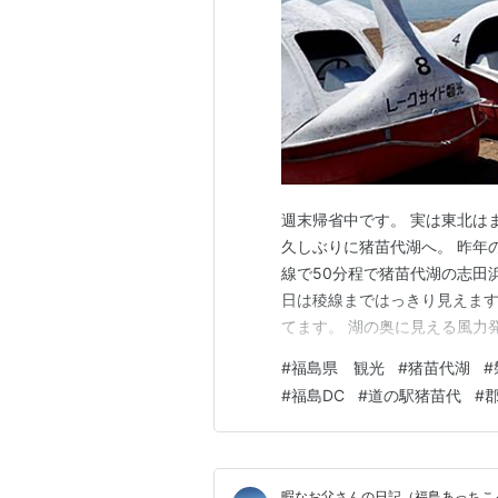
週末帰省中です。 実は東北は
久しぶりに猪苗代湖へ。 昨年の
線で50分程で猪苗代湖の志田
日は稜線まではっきり見えます
てます。 湖の奥に見える風力
ると湖水浴で人気です。私も子
#
福島県 観光
#
猪苗代湖
#
で訪れる人もまばらで、のんび
#
福島DC
#
道の駅猪苗代
#
よ〜🎵 続いて訪れたのは、道
暇なお父さんの日記（福島あっちこ