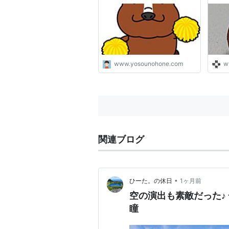
休み明けカギも - 競馬予想の
代湖
ホネ【坂路ビシビシの日々〜
こと
重賞予想と追い切り注目馬＆
レース回顧】
www.yosounohone.com
w
関連ブログ
•
ひーた。の休日
1ヶ月前
空の演出も素敵だった♪ 一
瞳