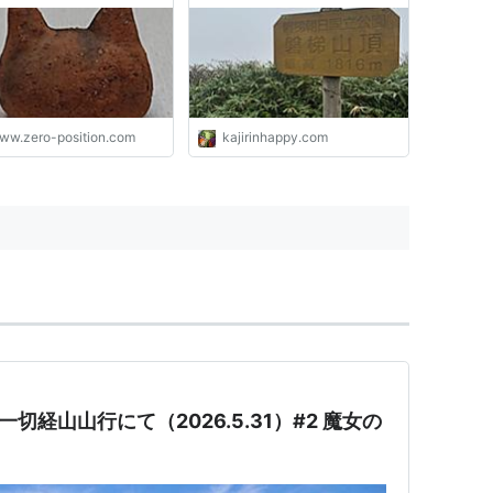
と磐梯山 - ものづくりと
だまの国
ww.zero-position.com
kajirinhappy.com
切経山山行にて（2026.5.31）#2 魔女の