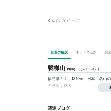
はてなブログ トップ
言葉の解説
ネットで話題
関
磐梯山
(
地理
)
【
ばんだいさん
】
福島県の山。1819m。日本百名
の民謡は有名。
関連ブログ