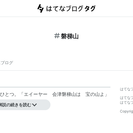
磐梯山
連ブログ
はてな
山のひとつ。「エイーヤー
会津磐梯山
は 宝の山よ」
はてな
はてな
解説の続きを読む
Copyrig