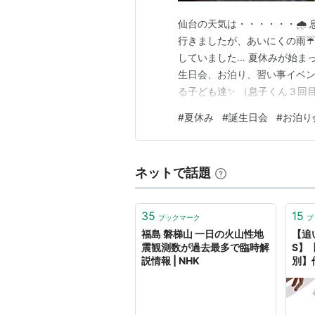
仙台の天気は・・・・・・🌧️
行きましたが、あいにくの雨☔
していました… 夏休みが始ま
生日会、お泊り、習い事イベン
る子ども達✨ （息子くん３回目
パたちに頼んで市民プールへ🏊
#
夏休み
#
誕生日会
#
お泊り
笑 ママ達はその間お茶会を…☕
も、まだまだ長い夏休み。 体
ネットで話題
35
15
ブックマーク
ブ
福島 磐梯山 一日の火山性地
【追
震観測数が過去最多で臨時解
S】
説情報 | NHK
別】他
島競
馬予
の日
り注