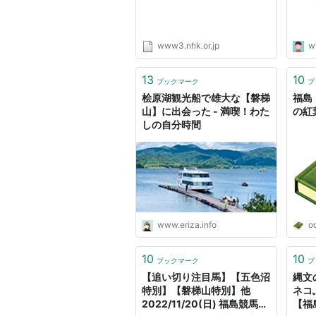
www3.nhk.or.jp
w
13
10
ブックマーク
ブ
桧原湖観光船で雄大な【磐梯
福島
山】に出会った - 満喫！わた
の紅
しの自分時間
www.eriza.info
o
10
10
ブックマーク
ブ
【追い切り注目馬】【五色沼
縄文
特別】【磐梯山特別】他
ネコ
2022/11/20(日) 福島競馬
【福