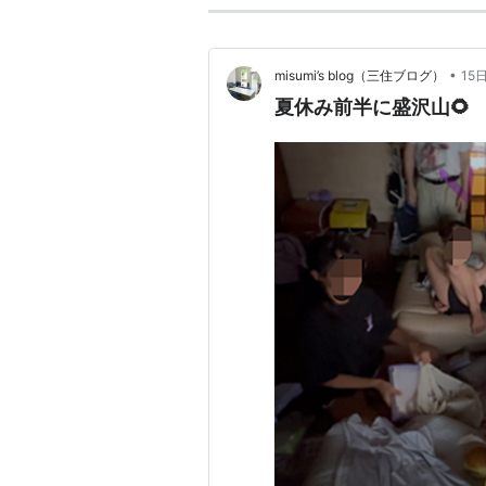
•
misumi’s blog（三住ブログ）
15
夏休み前半に盛沢山🌻