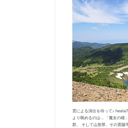
雲による演出を待って♪ heata74
より眺めるのは... 「魔女の
群。 そして山形県、その置賜平