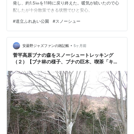
発し、約1.5㎞を11時に戻り終えた。暖気が続いたので心
配したが十分散策できる状態でひと安心。
#
道立ふれあい公園
#
スノーシュー
•
安曇野ジャズファンの雑記帳
5ヶ月前
菅平高原ブナの森をスノーシュートレッキング
（２）【ブナ林の様子、ブナの巨木、喫茶「キミ
ック」】