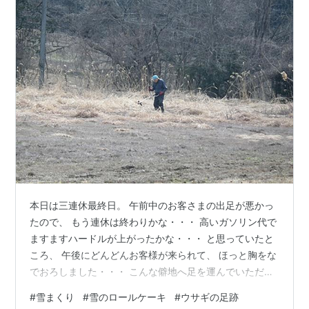
本日は三連休最終日。 午前中のお客さまの出足が悪かっ
たので、 もう連休は終わりかな・・・ 高いガソリン代で
ますますハードルが上がったかな・・・ と思っていたと
ころ、 午後にどんどんお客様が来られて、 ほっと胸をな
でおろしました・・・ こんな僻地へ足を運んでいただ
き、 本当にありがとうございますm(__)m 午前中から現
#
雪まくり
#
雪のロールケーキ
#
ウサギの足跡
れたのは、 ご近所にすむボランティアのおじさんです。