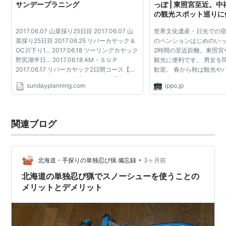
サンデープラニング
っぽ | 東照宮至近。
の観光スポット巡りに
トドア派にはハイキン
2017.06.07 山菜採り25日目 2017.06.07 山
世界文化遺産・日光での
ーが楽しめます。開発
菜採り25日目 2017.06.25 リバーカヤック＆
のペンションはじめのいっ
にも。
OC川下り1… 2017.06.18 ツーリングカヤック
2時間の至近距離。東照宮
野尻湖半日… 2017.06.18 AM・ＳＵＰ
観光に便利です。 男女を
2017.06.17 リバーカヤック2日間コース【…
歓迎。 春から秋は観光や
2017.06.24 カヤック体験＠LAMP3周年…
に、冬はペンションオー
sundayplanning.com
ippo.jp
2017.06.18 リバーカヤック2日間コース：…
ーシューが楽しめます。 
2017.07.03 リバーカヤック2日...
もっとも近いペン...
関連ブログ
•
北海道・手探りの単独忍び猟 備忘録
3ヶ月前
北海道の単独忍び猟でスノーシューを使うことの
メリットとデメリット