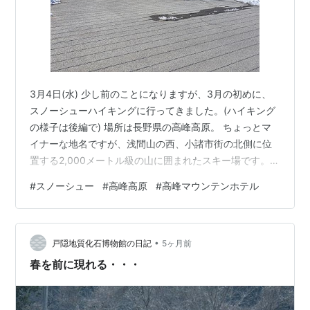
3月4日(水) 少し前のことになりますが、3月の初めに、
スノーシューハイキングに行ってきました。(ハイキング
の様子は後編で) 場所は長野県の高峰高原。 ちょっとマ
イナーな地名ですが、浅間山の西、小諸市街の北側に位
置する2,000メートル級の山に囲まれたスキー場です。
上信越自動車道の佐久ＩＣから1時間ほどで、首都圏から
#
スノーシュー
#
高峰高原
#
高峰マウンテンホテル
3時間ほどで行くことができます。 宿泊は高峰高原マウ
ンテンリゾートというホテルでしたが、ここがとても素
敵でした。 1泊2食のシニアプランが、ヤフートラベルの
•
ポイント利用で25,550円。 この日は、あいにくの強風
戸隠地質化石博物館の日記
5ヶ月前
で、スキー場のリフトが運休。そのせいなのか館内のバ
春を前に現れる・・・
ーでは午後のお茶の…