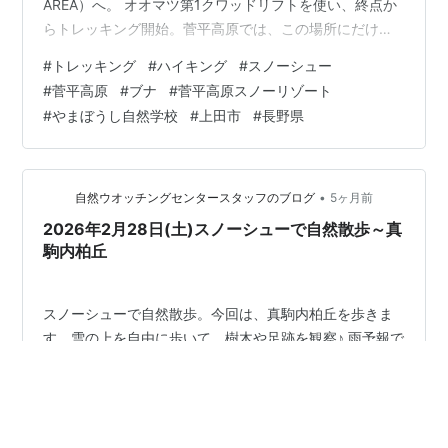
AREA）へ。 オオマツ第1クワッドリフトを使い、終点か
らトレッキング開始。菅平高原では、この場所にだけ残
っている、面積3.8ha、林齢145年のブナ天然林に大感激
#
トレッキング
#
ハイキング
#
スノーシュー
しました。 【行 程】 大松山クワッドリフト終点 9:22 →
#
菅平高原
#
ブナ
#
菅平高原スノーリゾート
傍陽国有林看板前 10:34 → ブナ林入口 11:30-11:52（昼
#
やまぼうし自然学校
#
上田市
#
長野県
食） → ブナ林 11:58～12:23（散策と写真撮影） → 大洞
下山箇所 12:50 （やまぼうし自然学校） 住所：長野県上
田市菅平高原1…
•
自然ウオッチングセンタースタッフのブログ
5ヶ月前
2026年2月28日(土)スノーシューで自然散歩～真
駒内柏丘