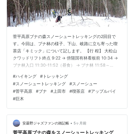
菅平高原ブナの森スノーシュートレッキングの2回目で
す。今回は、ブナ林の様子、下山、岐路に立ち寄った喫
茶店「キミック」について記します。 【行 程】 大松山
クワッドリフト終点 9:22 → 傍陽国有林看板前 10:34 →
ブナ林入口 11:30-11:52（昼食） → ブナ林 11:58～
12:23（散策と写真撮影） → 大洞下山箇所 12:50 （ブナ
#
ハイキング
#
トレッキング
天然林） 昼食を終わり、尾根から斜面をトラバース気味
#
スノーシュートレッキング
#
スノーシュー
に下りていきます。 天然だと樹木が密生していなくて、
#
菅平高原
#
ブナ
#
上田市
#
喫茶店
#
アップルパイ
歩きやすいです。 ブナの林に入ってきました。面積
#
巨木
3.8ha、林齢145年のブナ天然林は、戦時中や拡大造林全
盛期にも伐採されずに残されいて、ち…
•
安曇野ジャズファンの雑記帳
5ヶ月前
菅平高原ブナの森をスノーシュートレッキング