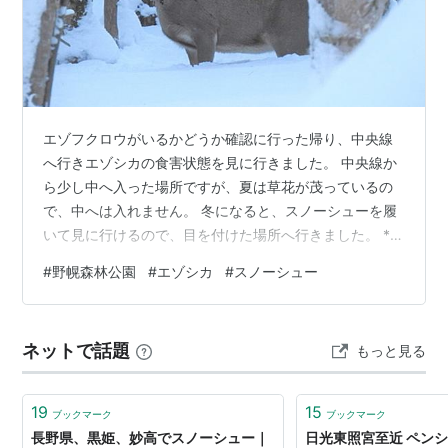
夏場は藪だったり、到底歩けないような場所でも、冬季
なら雪に埋もれて移動が可能になるため、スノーボーダ
ーなど、バックカントリーを楽しむ人たちにとっての重
要なアイテムとなりつつある。
ほとんどが外国製。
エゾフクロウがいるかどうか確認に行った帰り、中央線
アウトドアショップや登山用品店などで購入できる。
へ行きエゾシカの食害状態を見に行きました。 中央線か
クランポンの性能も上がり、これまで弱いとされてきた
ら少し中へ入った場所ですが、夏は草花が茂っているの
本格的な山岳エリアでも使用者が増加しており、すでに
で、中へは入れません。 冬になると、スノーシューを履
冬のフィールドの道具として定番。
いて見に行けるので、目を付けた場所へ行きました。 ***
目次*** 今年もエゾシカの足跡がいっぱいです！ （エゾ
#
野幌森林公園
#
エゾシカ
#
スノーシュー
スノーシューの楽しみ方
ノウサギの足跡） （エゾシカの足跡） 木の枝が食べられ
て皮がむけている！ （樹木の枝の皮がない！） （エゾシ
◇
アニマルトラッキング
カのうんちはコロコロ） 遠くの木と木の間に何かいる、
◇
スノーシュートレッキング
ネットで話題
もっと見る
エゾシカ？ （こちらに気づいたエゾシカ） エゾシカに発
信機の首輪が付いている！ （エゾシカの首に何かがつい
ている） 暗くなっ…
19
15
ブックマーク
ブックマーク
長野県、黒姫、妙高でスノーシュー｜
日光東照宮至近 ペン