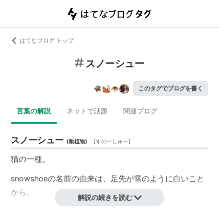
はてなブログ トップ
スノーシュー
このタグでブログを書く
言葉の解説
ネットで話題
関連ブログ
スノーシュー
(
動植物
)
【
すのーしゅー
】
猫の一種。
snowshoeの名前の由来は、足先が雪のように白いこと
から。
解説の続きを読む
スノーシュー
(
スポーツ
)
【
すのーしゅー
】