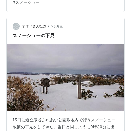
#
スノーシュー
枯草がみっともないとのことで、 草刈りをしてください
ました＾＾； 今年もお元気で、ご活躍を願いま
す・・・！ さて、少し前のことですが、 今年の雪遊びが
不完全燃焼！ということで、 まだ雪が残る奥信濃へ足を
•
オオバさん徒然
5ヶ月前
延ばしました。 同行して…
スノーシューの下見
15日に道立宗谷ふれあい公園敷地内で行うスノーシュー
散策の下見をしてきた。当日と同じように9時30分に出