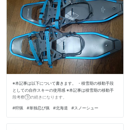
※本記事は以下について書きます。 ・積雪期の移動手段
としての自作スキーの使用感 ※本記事は積雪期の移動手
段考察③の続きになります。
#
狩猟
#
単独忍び猟
#
北海道
#
スノーシュー