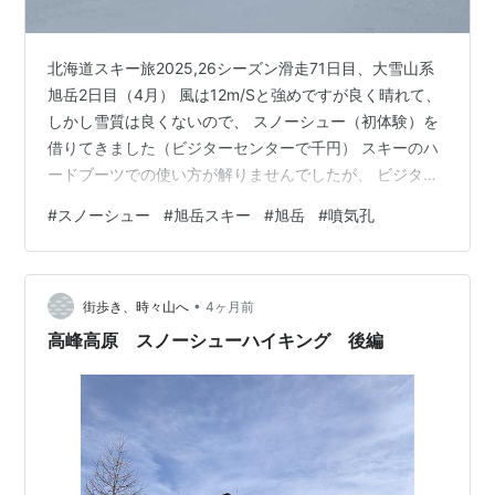
北海道スキー旅2025,26シーズン滑走71日目、大雪山系
旭岳2日目（4月） 風は12m/Sと強めですが良く晴れて、
しかし雪質は良くないので、 スノーシュー（初体験）を
借りてきました（ビジターセンターで千円） スキーのハ
ードブーツでの使い方が解りませんでしたが、 ビジター
センターの人は「簡単です！」って。 つま先部2か所、
#
スノーシュー
#
旭岳スキー
#
旭岳
#
噴気孔
かかと1か所バンドで止めるだけでした。 ただマイナス気
温だと、装着時に指が死にそうです。 旭岳ロープウェ
イ、上りのみ6回券7,900円のうち、2人で2つ使用です。
•
登るためスキー板はノースフェイスのヒューズボックス
街歩き、時々山へ
4ヶ月前
に括り付けました。 しかし通勤通学から、山登りまで万
高峰高原 スノーシューハイキング 後編
能のザック…