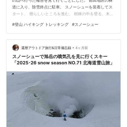
の山へ行った報告を見て行くことにした。 前田地区の林
道に入り、除雪終点に駐車。 スノーシューを装着してス
タート。 畑らしいところを進む。 樹林の中を登る。木々
の間に積丹方面などの山が見える。 途中の白樺に立派な
#
登山 ハイキング トレッキング
#
スノーシュー
樹瘤があった。 急斜面は巻いて東側の尾根に取り付き山
頂に向かう。 この尾根は斜度が緩く、労せずに山頂到
着。 下りは西側の尾根から北へ向かって下山した。 畑か
•
らの景色が一番良かった。 目国内岳～岩内岳が見えてい
還暦アウトドア旅行&日常備忘録
4ヶ月前
た。 登り：４４分 下り：３９分
スノーシューで旭岳の噴気孔を見に行くスキー
「2025･26 snow season NO.71 北海道雪山旅」