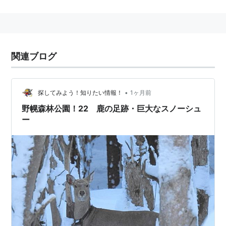
雪の上を歩くための道具。
西洋
かんじき
などと呼ばれることもある。
北米先住民が発祥といわれる。
関連ブログ
フレームのみの和かんじきに比べ、布などが張ってあり
（デッキ）、雪上での浮力（浮揚力）が高い。
かかとがより稼動するので、斜面でも行動しやすいなど
•
探してみよう！知りたい情報！
1ヶ月前
の利点がある。
野幌森林公園！22 鹿の足跡・巨大なスノーシュ
地形や、体重・荷物の総重量、スノーハイキング・ツア
ー
ー・レースなど用途、更には経験よって様々に、フレー
ムの形や大きさ、デッキの材質、足を固定するバインデ
ィングの種類が異なる。
ストックを用いると歩きやすい。
スキー場にも体験コース、ツアーを組む所が増え、誰に
でもできるネイチャリング・スポーツとして愛好者が増
えている。