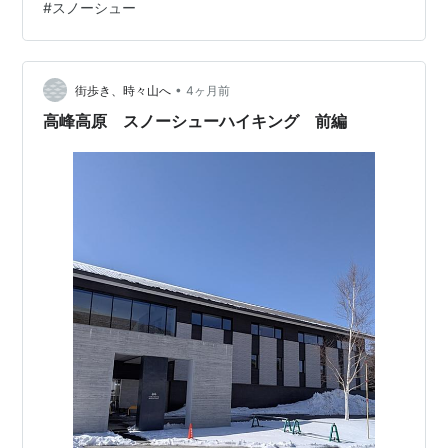
#
スノーシュー
歩きたいと思います。 ビジターセンターの隣の高峰高原
ホテル横にある登山口です。 鳥居が半分雪に埋もれてい
ました。 しばらくは林の中の急な坂を登っていきます。
•
写真だとなだらかに見えますが、雪の上を歩くのは結構
街歩き、時々山へ
4ヶ月前
キツイです。 野ウサギの足跡を発見。 他にも小さな動物
高峰高原 スノーシューハイキング 前編
の足跡が多数ありまし…