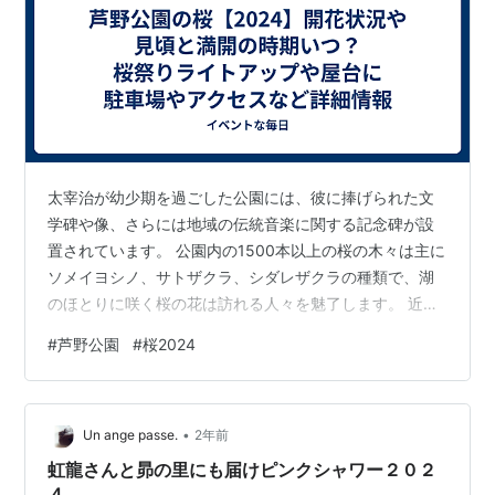
太宰治が幼少期を過ごした公園には、彼に捧げられた文
学碑や像、さらには地域の伝統音楽に関する記念碑が設
置されています。 公園内の1500本以上の桜の木々は主に
ソメイヨシノ、サトザクラ、シダレザクラの種類で、湖
のほとりに咲く桜の花は訪れる人々を魅了します。 近く
の駅から続く桜のトンネルは、その美しい光景と共に列
#
芦野公園
#
桜2024
車の旅も人々に愛されています。 隣接する駅近くのカフ
ェ「駅舎」では、地元で人気の「馬まん」が提供されて
おり、訪れる人々に喜ばれています。 芦野公園の桜2024
•
開花状況や見頃と満開の時期いつ？ 芦野公園での桜の通
Un ange passe.
2年前
常の開花時期は4月の中旬から下旬にかけてで、最も美し
虹龍さんと昴の里にも届けピンクシャワー２０２
い見頃は4月の終わりから5月の…
４。