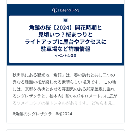
詳細情報
秋田県にある観光地「角館」は、春の訪れと共に二つの
異なる種類の桜が楽しめる素晴らしい場所です。 この地
には、京都を彷彿とさせる雰囲気のある武家屋敷に垂れ
るシダレザクラと、桧木内川沿いの2キロメートルに広が
るソメイヨシノの桜トンネルがあります。 どちらも見応
えのある景観を提供しています。 春の美しい桜を背景
#
角館のシダレザクラ
#
桜2024
に、着物で武家屋敷通りを散策するのはいかがでしょう
か？ 和の情緒を感じられる、北国の春を満喫する絶好の
機会です。 角館の桜2024開花時期と見頃いつ？ 角館地