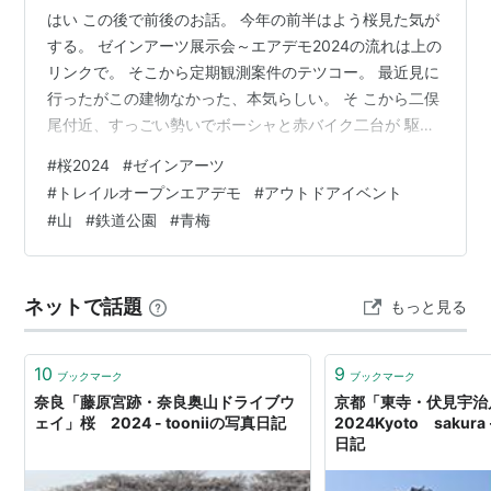
はい この後で前後のお話。 今年の前半はよう桜見た気が
する。 ゼインアーツ展示会～エアデモ2024の流れは上の
リンクで。 そこから定期観測案件のテツコー。 最近見に
行ったがこの建物なかった、本気らしい。 そ こから二俣
尾付近、すっごい勢いでボーシャと赤バイク二台が 駆け
抜けていったのがスクランブルすぎた。 まあその辺はプ
#
桜2024
#
ゼインアーツ
ロに任せといてこちらはこちら 我々は我々の山行を遂行
#
トレイルオープンエアデモ
#
アウトドアイベント
する。 では山開始 山の記録、あんまりしてないよねえ。
#
山
#
鉄道公園
#
青梅
山自体はそこそこ行っているのだが。 今年も絶賛記録は
遠いだ。 すると 先程のエアデモの大会参加な方々が。
いい意味で皆変態である。 ま 我々はのんびりタラタラ歩
ネットで話題
もっと見る
いてますよ…
10
9
ブックマーク
ブックマーク
奈良「藤原宮跡・奈良奥山ドライブウ
京都「東寺・伏見宇
ェイ」桜 2024 - tooniiの写真日記
2024Kyoto sakura 
日記