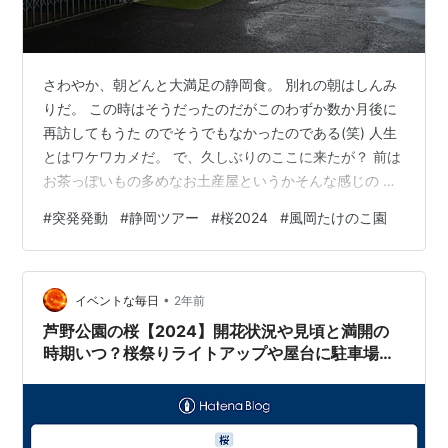
さわやか、朝どんと大満足の静岡食。 別れの朝はしんみ
りだ。 この時はそうだったのだがこのわずか数か月後に
再訪してもうた のでそうでもなかったのである(笑) 人生
とはワケワカメだ。 で、久しぶりのここに来たが？ 前は
お茶っぽいもの多めなお土産屋というかそんな感じの お
店だったのだが機能ごとちょっと離れに移転してた。 そ
#
突発発動
#
静岡ツアー
#
桜2024
#
風岡たけのこ園
うなのかーこれが四年の壁か（涙 なんとなく場所を聞い
たが土地勘がないので全く解らなかった のでまた機会が
あれば行ってみたい。 これもさー本当は寄りたいがどう
•
もならないやつ。 至る所にあってまあ本当は買いたいや
イベントな毎日
2年前
つ。 途中 それは見事な桜並木があったので寄り道。 さ
芦野公園の桜【2024】開花状況や見頃と満開の
あ朝の目的地は近い。…
時期いつ？桜祭りライトアップや屋台に駐車場や
アクセスなど詳細情報