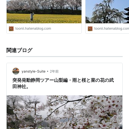
toonii.hatenablog.com
toonii.hatenablog.co
関連ブログ
•
yanstyle-Suite
2年前
突発発動静岡ツアー山梨編・雨と桜と菜の花の武
田神社。