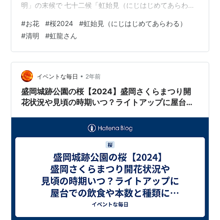
明」の末候で 七十二候「虹始見（にじはじめてあらわ
る）」の日です。 空気が潤ってくるこれからの時期 虹が
#
お花
#
桜2024
#
虹始見（にじはじめてあらわる）
見られる機会が増えてくるよって 教えてくれています。
#
清明
#
虹龍さん
虹と聞いて、虹を見て、 一番に思い浮かぶのは虹龍さん
「こうりゅう」さん「レンボードラゴン」さん 「にじり
ゅう」さんとか呼ばれたりする とっても綺麗な龍神様で
す。 たくさん龍神様おられる中 金龍さんと銀龍さんは
•
イベントな毎日
2年前
虹龍さん…
盛岡城跡公園の桜【2024】盛岡さくらまつり開
花状況や見頃の時期いつ？ライトアップに屋台で
の飲食や本数と種類にアクセスや駐車場など詳細
情報