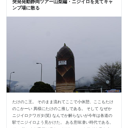
突発発動静岡ツアー山梨編・ニジイロを見てキャ
ンプ場に散る
たけのこ王。 そのまま流れてここで小休憩、ここもたけ
のこかーい 異様にたけのこ推しである。 そして なぜか
ニジイロクワガタ(笑) なんでか解らないが今年は各道の
駅でニジイロよう見かけた。 ある意味凄い時代である。