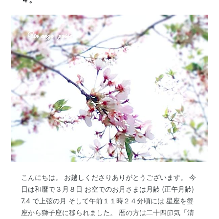
こんにちは。 お越しくださりありがとうございます。 今
日は和暦で３月８日 お空でのお月さまは月齢 (正午月齢)
7.4 で上弦の月 そして午前１１時２４分頃には 星座を蟹
座から獅子座に移られました。 暦の方は二十四節気「清