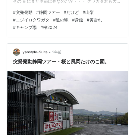
その 前にまだ季節は春なのだが・・・ クワガタ君も大変
である。 そのまま流れてゆるキャン△でお馴染み？ 身延
#
突発発動
#
静岡ツアー
#
だけど
#
山梨
駅前ストリートを走って 次の道の駅に辿り着いたが。 や
#
ニジイロクワガタ
#
道の駅
#
身延
#
黄昏れ
ってねえ(笑) 思うにまがいなりにも駅と名の付く施設に
#
キャンプ場
#
桜2024
定休日とかあったら いかんのじゃないだろうかと思うん
ですよはい。 じゃあ駅とか名乗っちゃいけねえ気が前か
らする。 で まあそんな事言ってもやってないものはやっ
てないので次…
•
yanstyle-Suite
2年前
突発発動静岡ツアー・桜と風岡たけのこ園。