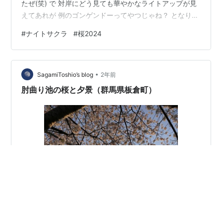
たぜ(笑) で 対岸にどう見ても華やかなライトアップが見
えてあれが 例のゴンゲンドーってやつじゃね？ となりま
して。 ま 肉眼で見える範囲にいるならいってみるかと。
#
ナイトサクラ
#
桜2024
最初全然ひといないねーとつかつか歩いていたら。 いつ
の間にか屋台と人だらけな場所へ。 さっきまで全然いな
かったのに中心部人気 へー 結構やたいもでてるのね 土
•
手道と屋台通りの二本仕立て もどります ナノハナロード
SagamiToshio’s blog
2年前
もある、結構あおくさい（苦笑 まあよかったであります
肘曲り池の桜と夕景（群馬県板倉町）
よ。