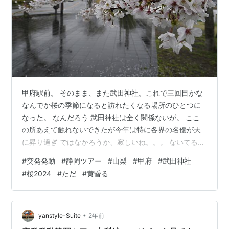
甲府駅前。 そのまま、また武田神社。これで三回目かな
なんでか桜の季節になると訪れたくなる場所のひとつに
なった。 なんだろう 武田神社は全く関係ないが。 ここ
の所あえて触れないできたが今年は特に各界の名優が天
に昇り過ぎ ではなかろうか、寂しいね。。。 ないてるぜ
俺も泣きたいぜ（そんな刻もある だが芽吹く春もあるさ
#
突発発動
#
静岡ツアー
#
山梨
#
甲府
#
武田神社
（当時 さあ そろそろ 静岡篇の山梨編の締め地へと向か
#
桜2024
#
ただ
#
黄昏る
いますかでもうちょっとつづく。
•
yanstyle-Suite
2年前