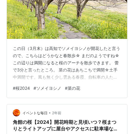
この日（3月末）は高知でソメイヨシノが開花したと言う
ので、こちらはどうかなと春散歩☆ まだのようですね☆
この辺りは満開になると桜のアーチを散歩できます。 蕾
で3分と言ったところ。 菜の花はあちこちで満開☆土手
中満開です。風も無く少し雲ある春霞、自転車の人たち
は今日は絶好の日和♪ ソメイヨシノではない花準備中。蕾
#
桜2024
#
ソメイヨシノ
#
菜の花
は膨らんでいます☆ 満開はまだまだ🌸再来週辺りかな〜
と。（と、この時は、この記事がアップされる頃には満
開ですかね～）
•
イベントな毎日
2年前
角館の桜【2024】開花時期と見頃いつ？桜まつ
りとライトアップに屋台やアクセスに駐車場など