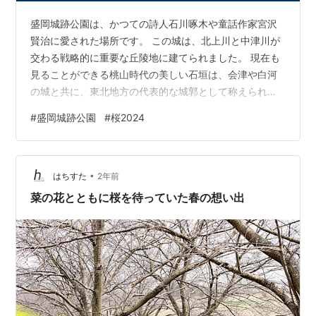
盛岡城跡公園は、かつての詩人石川啄木や童話作家宮沢
賢治に愛された場所です。 この城は、北上川と中津川が
交わる戦略的に重要な丘陵地に建てられました。 現在も
見ることができる桃山時代の美しい石垣は、会津や白河
の城と共に、東北地方の代表的な城郭として称えられて
います。 毎年4月には、桜が開花する時期を見計らって
#
盛岡城跡公園
#
桜2024
「盛岡桜祭り」が行われます。 夜にはぼんぼりで灯りが
ともされ、桜の木々がライトアップされ、幻想的な雰囲
気を演出します。 盛岡城跡公園の桜2024開花状況や見頃
•
の時期いつ？ 盛岡城跡公園の桜は4月13日現在、約5分咲
はちすた
2年前
きであり、開花が始まったのは4月8日でした。 満開は4
菜の花とともに桜を待っていた春の想い出
月15日頃に予想されており…