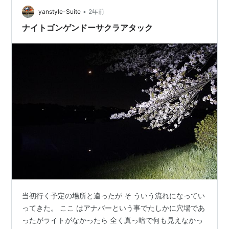
•
区での桜の見頃は通常、4月の末から5月の初めにかけて
yanstyle-Suite
2年前
です。 この地域の武家屋敷通りには、美しいシダレザク
ナイトゴンゲンドーサクラアタック
ラが約400本植えられており、そ…
当初行く予定の場所と違ったが そ ういう流れになってい
ってきた。 ここ はアナバーという事でたしかに穴場であ
ったがライトがなかったら 全く真っ暗で何も見えなかっ