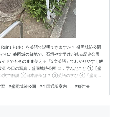
tle Ruins Park）を英語で説明できますか？ 盛岡城跡公園
築かれた盛岡城の跡地で、石垣や文学碑が残る歴史公園
ガイドでもそのまま使える「3文英語」でわかりやすく解
報源 今日の写真：盛岡城跡公園 ２．学んだこと ①【盛
3文で解説 ②日本語訳は？ ③英語の学び ④「盛岡城
公園（岩手公園） ・宮沢賢治 ・石川啄木 ・新渡戸稲造
学習
#
盛岡城跡公園
#
全国通訳案内士
#
勉強法
語動画 ４．全国通訳案内士試験問題 ５．ブログ内リンク