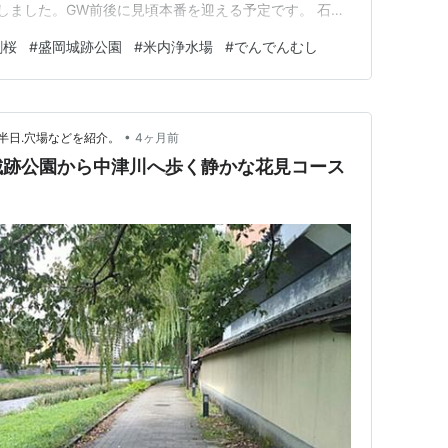
場しました。GW前後に見頃本番を迎える予定です。 石割
跡公園：葉桜（見頃終了） 高松の池：葉桜（見納め段
割桜
#
盛岡城跡公園
#
米内浄水場
#
でんでんむし
8まで一般公開中・今が見頃） サクラパーク姫神：咲き始
•
半日.穴場などを紹介。
4ヶ月前
城跡公園から中津川へ歩く静かな花見コース