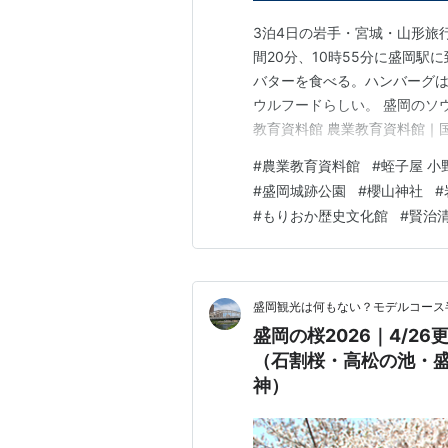
3泊4日の岩手・宮城・山形旅行
間20分、10時55分に盛岡駅
バターを食べる。ハンバーグは売
ウルフードらしい。 盛岡のソ
教育資料館 農業教育資料館｜
1902年（明治35年）に創立
#
農業教育資料館
#
蛭子屋 小
年）12月に建てられた。青森
#
盛岡城跡公園
#
櫻山神社
#
築。 1994年（平成6年…
#
もりおか歴史文化館
#
賢治
盛岡観光は何もない？モデルコース
盛岡の桜2026｜4/2
（石割桜・高松の池・
神）