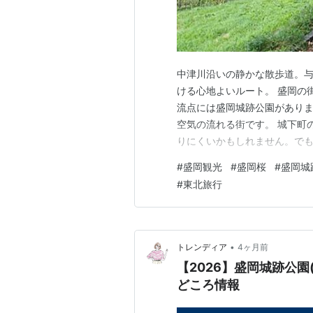
中津川沿いの静かな散歩道。
ける心地よいルート。 盛岡の
流点には盛岡城跡公園がありま
空気の流れる街です。 城下町
りにくいかもしれません。でも
沿いを歩けば、風が抜けて、
#
盛岡観光
#
盛岡桜
#
盛岡城
決めすぎずに歩くくらいがちょ
#
東北旅行
っているので、1日あれば無理
•
トレンディア
4ヶ月前
【2026】盛岡城跡公
どころ情報