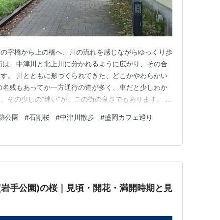
与の字橋から上の橋へ、川の流れを感じながらゆっくり歩
街は、中津川と北上川に分かれるように広がり、その合
す。 川とともに形づくられてきた、どこかやわらかい
の名残もあってか一方通行の道が多く、車だと少しわか
、その少しの“迷い”が、この街の良さでもあります。 川
ふと立ち止まりたくなる場所に出会う。盛岡は、目的地を
跡公園
#
石割桜
#
中津川散歩
#
盛岡カフェ巡り
うどいい街です。 観光スポットは市内中心部にまとま
なく回れるのも魅力。だ…
園(岩手公園)の桜｜見頃・開花・満開時期と見