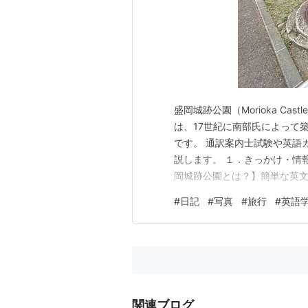
盛岡城跡公園（Morioka Cas
は、17世紀に南部氏によって
です。 通訳案内士試験や英語
説します。 １．きっかけ・情
岡城跡公園とは？】簡単な英文
跡公園」関連情報 ・盛岡城跡
#
日記
#
写真
#
旅行
#
英語
・原敬 ３．コメントと参考英
（トップペ…
関連ブログ