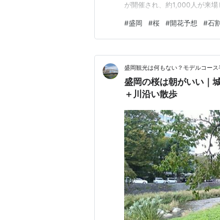
が開催され、約1,000人が来
桜：葉桜（見頃終了） 盛岡城
#
盛岡
#
桜
#
開花予想
#
石
階） 米内浄水場：満開（5/
め〜見頃前半（GW前…
盛岡観光は何もない？モデルコース
盛岡の桜は朝がいい｜
＋川沿い散歩