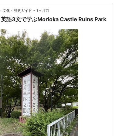
•
・文化・歴史ガイド
1ヶ月前
で学ぶMorioka Castle Ruins Park