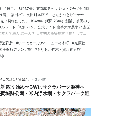
、1日目。 8時37分に東京駅発のはやぶさ７号で約2時
に到着。 福田パン 長田町本店で、とんかつとピーナツ・
り切れだった。 1948年（昭和23年）創業、盛岡のソ
ウルフード「福田パン」公式サイト 岩手大学農学部 農業
国立大学法人 岩手大学 日本初の高等農林学校として
された盛岡高等農林学校の本館として、1912年（大正元
野染彩所
#
いーはとーぶアベニュー材木町
#
光原社
ヒバを用いた明治後期を代表する木造二階建ての欧風建
岩手銀行赤レンガ館
#
もりおか啄木・賢治青春館
清水
•
半日.穴場などを紹介。
3ヶ月前
6更新 散り始め〜GWはサクラパーク姫神へ
盛岡城跡公園・米内浄水場・サクラパーク姫