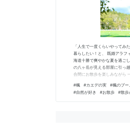
「人生で一度くらいやってみた
暮らしたい！と、 既婚アラフィ
海道十勝で爽やかな夏を過ごし、
の八ヶ岳が見える部屋に引っ越
合間にお散歩を楽しみながら 
ご覧ください(^ ^) 「プロフ
#
楓
#
カエデの実
#
楓のブー
歩していると、 白樺やカラマ
#
自然が好き
#
お散歩
#
散歩
るのだなぁと実感しうれし…