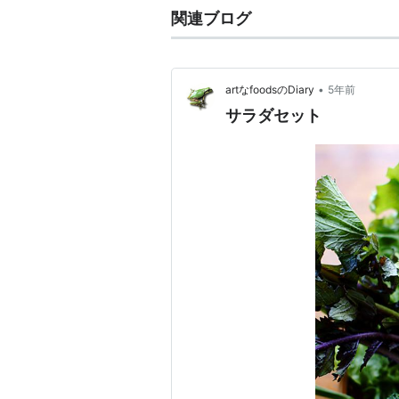
関連ブログ
•
artなfoodsのDiary
5年前
サラダセット