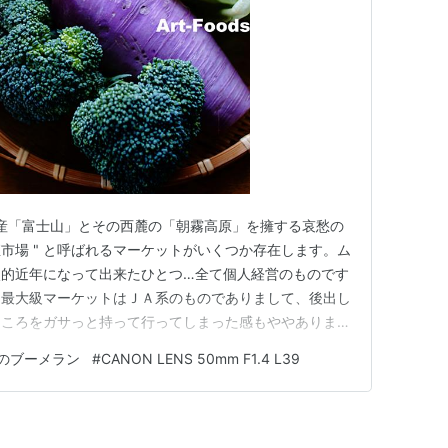
遺産「富士山」とその西麓の「朝霧高原」を擁する哀愁の
直市場 " と呼ばれるマーケットがいくつか存在します。ム
較的近年になって出来たひとつ…全て個人経営のものです
た最大級マーケットはＪＡ系のものでありまして、後出し
ところをガサっと持って行ってしまった感もややありま
いんですよ、ＪＡ系って。理由はいろいろありますが、
のブーメラン
#
CANON LENS 50mm F1.4 L39
ちょ～脱線となりますし、本駄文日記の目的を逸脱するこ
す。まあその件はチ…