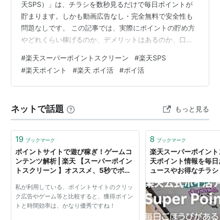
天SPS）」は、チラシを数秒見るだけで毎日ポイントが
貯まります。しかも動画広告なし・完全無料で安全性も
問題なしです。 この記事では、実際にポイントの貯め方
やどれくらい稼げるのか、デメリットはあるのか、口コ
ミ・評判までわかりやすく解説します！ 楽天スーパーポ
#
楽天スーパーポイントスクリーン
#
楽天SPS
イントスクリーン Rakuten Group, Inc. 目次 楽天スーパ
#
楽天ポイント
#
楽天 ポイ活
#
ポイ活
ーポイントスクリーンとは？基本情報と概要 ポイントサ
イトにインストール案件はある？ 招待コードはある？ 楽
天スーパーポイントスクリーンは怪しい？安全性につい
ネットで話題
もっと見る
て ポイントの貯め方 ポイントが反映されないことがあ
る？ どれく…
19
8
ブックマーク
ブックマーク
ポイントサイトで遊び稼ぎ！ゲームコ
楽天スーパーポイント
ンテンツ解析 | 楽天 【スーパーポイン
天ポイント情報を毎日
トスクリーン 】オススメ、5秒でポイ
ュースやお得なチラシ
ント！
つかる、楽天公式ポイ
私が利用している、ポイントサイトのクリッ
ク広告やゲーム等と比較すると、獲得ポイン
トと時間効率は、かなり優秀ですね！