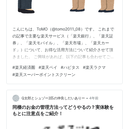
こんにちは、ToMO（@tomo2011_08）です。 これまで
の記事で主要な楽天サービス（「楽天銀行」、「楽天証
券」、「楽天モバイル」、「楽天市場」、「楽天カー
ド」）について、お得な活用方法について紹介させて頂
きました。 ご興味があれば、以下の記事も合わせてご覧
ください。 tomokutchi.hatenablog.com
#
楽天経済圏
#
楽天ペイ
#
ハピタス
#
楽天ラクマ
tomokutchi.hatenablog.com
#
楽天スーパーポイントスクリーン
tomokutchi.hatenablog.com しかし、楽天経済圏の活用
方法は、他にもまだあります。 本日は、まだ紹介してい
ない楽天経済圏の活用方法について書きたいと思いま
す。 楽天経済圏のお得な活用方法に興味がある…
•
Q太郎とシュゾー2匹の仲良しだいありー
4年前
同棲のお金の管理方法ってどうやるの？実体験を
もとに注意点をご紹介！