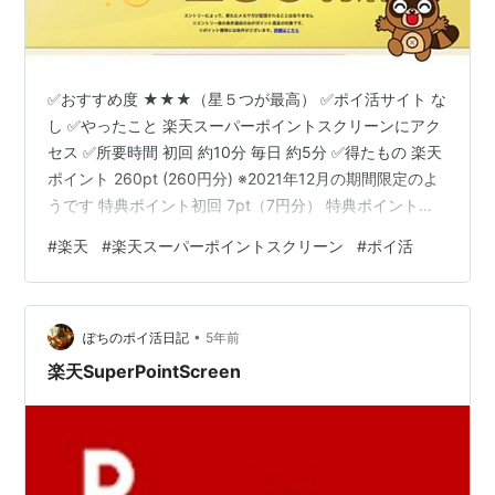
✅おすすめ度 ★★★（星５つが最高） ✅ポイ活サイト な
し ✅やったこと 楽天スーパーポイントスクリーンにアク
セス ✅所要時間 初回 約10分 毎日 約5分 ✅得たもの 楽天
ポイント 260pt (260円分) ※2021年12月の期間限定のよ
うです 特典ポイント初回 7pt（7円分） 特典ポイント毎
日5pt（5円分）× やった日数 【目次】 楽天スーパーポイ
#
楽天
#
楽天スーパーポイントスクリーン
#
ポイ活
ントスクリーンやりました 初回ボーナスポイントで
260pt ポイントが貯まるのは（P)１広告のみ （P)１は毎
日５枚程度表示される ラッキーコインゲーム ポイントイ
•
ンカムのタップマラソンよりもまし 楽天スーパーポイン
ぽちのポイ活日記
5年前
トスクリーンやりました…
楽天SuperPointScreen