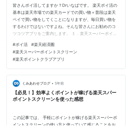
皆さんポイ活してますか？Drいなばです。 楽天ポイ活の
基本は楽天市場での楽天カードでの買い物＋普段は楽天
ペイで買い物をしてくことになりますが、毎日買い物を
するわけではないですよね。そんな皆さんにお勧めのコ
ツコツアプリをご案内します。 １．楽天スーパーポイン
トスクリーン まずは、公式ポイ活アプリの楽天スーパー
#
ポイ活
#
楽天経済圏
ポイントスクリーンです。ポイントゲットの方法として
#
楽天スーパーポイントスクリーン
は、ポイント対象のバナーをクリックする、これだけで
#
楽天ポイントクラブアプリ
す。だいたい1日５～７ポイントはゲットできます。その
他ラッキーコインを集めてカードをめくればポイントが
当たることがあります。大体2日に1回はめくれますので
月に数ポイントくらいでしょうか。このア…
•
くみあわせブログ
5年前
【必見！】効率よくポイントが稼げる楽天スパー
ポイントスクリーンを使った感想