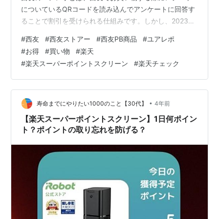
についているQRコードを読み込んでアンケートに回答す
ることで割引を受けられる仕組みです。しかし、2023年
7月20日でサービスが一時終了し、それ以降システムが変
#
西友
#
西友ストアー
#
西友PB商品
#
ユアレポ
わりました。 こちらの記事では、西友のユアレポの変更
#
お得
#
買い物
#
楽天
内容についてとお得にお買い物する方法をご紹介しま
#
楽天スーパーポイントスクリーン
#
楽天チェック
す。 こんにちはっキュ！ Q太郎とシュゾーだ。 大変っキ
ュ！ユアレポがなくなっちゃうっキュ！ 落ち着け、ユア
レポは生まれ変わるんだ！ そう…
•
寿命までにやりたい1000のこと【30代】
4年前
【楽天スーパーポイントスクリーン】1日何ポイン
ト？ポイントの取り忘れを防げる？