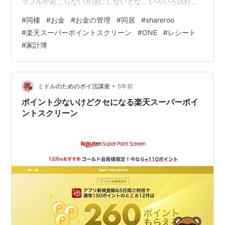
ラブルが起こらない方法にしないとな… いろいろ試行錯
誤するっキュ、 お金のトラブルは絶対に避けたいっキュ
#
同棲
#
お金
#
お金の管理
#
同居
#
shareroo
ね これから同棲を始める方でお金の管理をどうするか 迷
#
楽天スーパーポイントスクリーン
#
ONE
#
レシート
われる方は少なからずいらっしゃると思います。 そこ
#
家計簿
で、こちらの記事では以下のような内容についてご紹介
していきます。 １．同棲のお金の折版方法について １－
１．完全に折半 １－２．一方が多めに払う １－３．一方
がすべて払う ２．同…
•
ミドルのためのポイ活講座
5年前
ポイント少ないけどクセになる楽天スーパーポイ
ントスクリーン