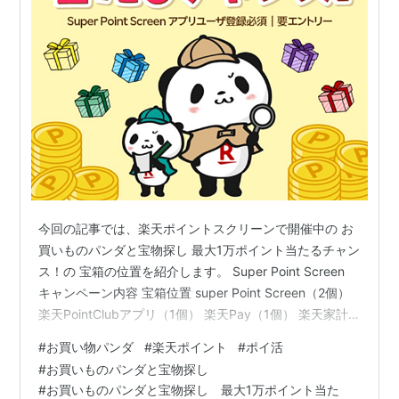
今回の記事では、楽天ポイントスクリーンで開催中の お
買いものパンダと宝物探し 最大1万ポイント当たるチャン
ス！の 宝箱の位置を紹介します。 Super Point Screen
キャンペーン内容 宝箱位置 super Point Screen（2個）
楽天PointClubアプリ（1個） 楽天Pay（1個） 楽天家計
簿（1個） 最後に ポイ活おすすめ動画 ポイ活おすすめブ
#
お買い物パンダ
#
楽天ポイント
#
ポイ活
ログ SNS キャンペーン内容 Super Point Screen キャン
#
お買いものパンダと宝物探し
ペーン名：お買いものパンダと宝物探し 最大1万ポイント
#
お買いものパンダと宝物探し 最大1万ポイント当た