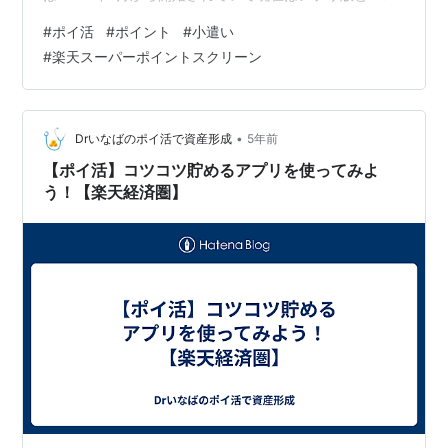
版があります。Web版は少々使いづらいと思うのでアプ
#
ポイ活
#
ポイント
#
小遣い
リ版をオススメします。 通勤や通学の隙間時間で広告を
#
楽天スーパーポイントスクリーン
見るだけで毎日平均で3～7ポイントは貯めることができ
るオススメのポイ活のひとつです。 アプリダウンロード
はこちら↓↓↓ 楽天スーパーポイントスクリーン│楽天公
式ポイ活アプリ！ ２．ポイントの貯め方 ①．「広告表
•
Drいなばのポイ活で資産形成
5年前
示」ク…
【ポイ活】コツコツ貯めるアプリを使ってみよ
う！【楽天経済圏】