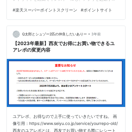
ことで、＋１５０円相当の換金可能なポイントをゲット
#
楽天スーパーポイントスクリーン
#
ポイントサイト
することができます。 ここでは、数あるポイントサイト
の中で、楽天スーパーポイントスクリーンはどのポイン
トサイト経由がお得なのか比較してみました。 楽天スー
•
パーポイントスクリーンのポイントサイト経由別のポイ
Q太郎とシュゾー2匹の仲良しだいありー
3年前
ント付与率を比較してみた。 ポイントサイト名 ポイント
【2023年最新】西友でお得にお買い物できるユ
還元率 当ブログ特典 楽天リーベイツ（…
アレポの変更内容
ユアレポ、お得なので上手に使っていきたいですね。 画
像引用：https://www.seiyu.co.jp/service/yourrepo-old/
西友のユアレポとは、西友でお買い物する際にレシート