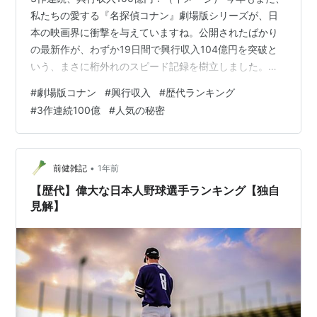
私たちの愛する『名探偵コナン』劇場版シリーズが、日
本の映画界に衝撃を与えていますね。公開されたばかり
の最新作が、わずか19日間で興行収入104億円を突破と
いう、まさに桁外れのスピード記録を樹立しました。こ
れは劇場版シリーズの歴史において、歴代最速の100億円
#
劇場版コナン
#
興行収入
#
歴代ランキング
突破です。 さらに、特筆すべきはこれが単なる一作の爆
#
3作連続100億
#
人気の秘密
発的なヒットではないということ。劇場版コナンは、こ
れで3作品連続での興収100億円超えという、シリーズと
しても前例のない偉業を達成したのです。 なぜ、これほ
どまでの記録を更新し続けることができるのか？ なぜ、
•
前健雑記
1年前
20年以上の歴史を持つシリ…
【歴代】偉大な日本人野球選手ランキング【独自
見解】