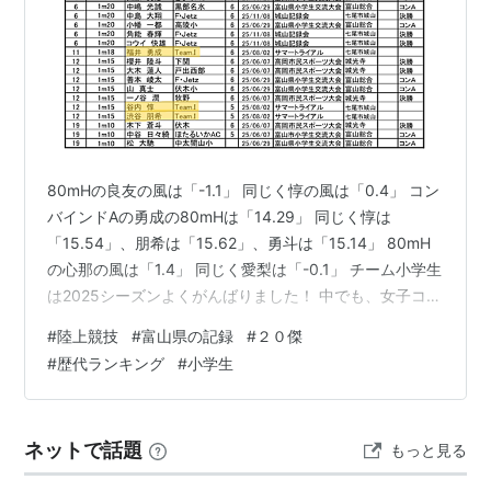
80mHの良友の風は「-1.1」 同じく惇の風は「0.4」 コン
バインドAの勇成の80mHは「14.29」 同じく惇は
「15.54」、朋希は「15.62」、勇斗は「15.14」 80mH
の心那の風は「1.4」 同じく愛梨は「-0.1」 チーム小学生
は2025シーズンよくがんばりました！ 中でも、女子コン
バインドA種目は愛梨と心那で抜群の強さを発揮しまし
#
陸上競技
#
富山県の記録
#
２０傑
た！ また、５年、４年、３年生のランクインも多くあ
#
歴代ランキング
#
小学生
り、2026シーズンのさらなる飛躍が期待されます！
100mと1000mのランクインは心那だけでしたが、これ
はある意味チームの育成方針（戦略）が関係していま
ネットで話題
もっと見る
す。 いわゆる「走る系」は慌てる必要はあ…