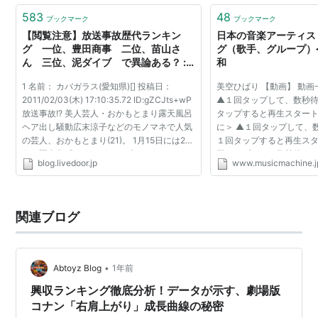
583
48
ブックマーク
ブックマーク
【閲覧注意】放送事故歴代ランキン
日本の音楽アーティス
グ 一位、豊田商事 二位、苗山さ
グ（歌手、グループ）
ん 三位、泥ダイブ で異論ある？ :
和
あじゃじゃしたー
1 名前： カバガラス(愛知県)[] 投稿日：
美空ひばり 【動画】 動画
2011/02/03(木) 17:10:35.72 ID:gZCJts+wP
▲１回タップして、数秒
放送事故!? 美人芸人・おかもとまり露天風呂
タップすると再生スタート
ヘア出し騒動広末涼子などのモノマネで人気
に＞ ▲１回タップして、
の芸人、おかもとまり(21)。 1月15日には2冊
１回タップすると再生スタ
目の写真集『もっとグレーゾーン～Honey
回タップして、数秒待っ
blog.livedoor.jp
www.musicmachine.j
Moon～』の発売イベントで、 公称58センチ
プすると再生スタート ＜
のウエストが64センチ...
回タップして、数秒...
関連ブログ
•
Abtoyz Blog
1年前
興収ランキング徹底分析！データが示す、劇場版
コナン「右肩上がり」成長曲線の秘密