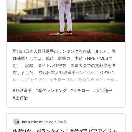
歴代の日本人野球選手のランキングを作成しました。評
価基準としては、成績、影響力、実績（NPB・MLB含
む）、記録、タイトル獲得数、国際大会での貢献度を考
慮しました。 歴代日本人野球選手ランキング TOP10 1
位：大谷翔平 2位：イチロー 3位：野茂英雄 4位：王貞治
5位：長嶋茂雄 6位：松井秀喜 7位：ダルビッシュ有 8
#
野球選手
#
歴代ランキング
#
イチロー
#
大谷翔平
位：佐々木主浩 9位：金田正一 10位：張本勲 まとめ 歴
#
王貞治
代日本人野球選手ランキング TOP10 1位：大谷翔平
NPB・MLB通算：投打の二刀流で前代未聞の活躍 実績：
2021年・2023年 AL MVP（日本人初の2度受賞） 2023
年 WBC MVP（日本を世界一に…
•
katsuhikolab’s blog
2年前
佐野ひなこがランクイン！歴代グラビアアイドル