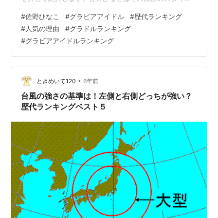
ル、自然体の人柄、多方面でのメディア露出により、グ
#
佐野ひなこ
#
グラビアアイドル
#
歴代ランキング
ラビアアイドル界で確固たる地位を築いています。彼女
#
人気の理由
#
グラドルランキング
の魅力と成功の秘訣に迫ります。 adultmaniaclub.com
#
グラビアアイドルランキング
佐野ひなことは？- グラビア界の新星 佐野ひなこのプロ
フィール 佐野ひなこ（1994年10月13日生まれ、東京都
杉並区出身）は、日本のグラビアアイドル、女優、競技
麻雀プロ雀士です…
•
ときめいて120
6年前
台風の強さの基準は！左側と右側どっちが強い？
歴代ランキングベスト５