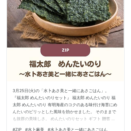
3月25日(火)の「水卜あさ美と一緒にあさごはん」。
『福太郎 めんたいのりセット』 福太郎 めんたいのり 福
太郎 めんたいのり 有明海産のコクのある味付け海苔にめ
んたいのピリッとした風味を効かせました。 そのままで
も抜群の美味しさ。 めんたいのりセット ギフト 贈答 の
し対応 御祝 御礼 内祝 博多 福岡 福太郎 posted with カエ
#
ZIP
#
水卜麻美
#
水卜あさ美と一緒にあさごはん