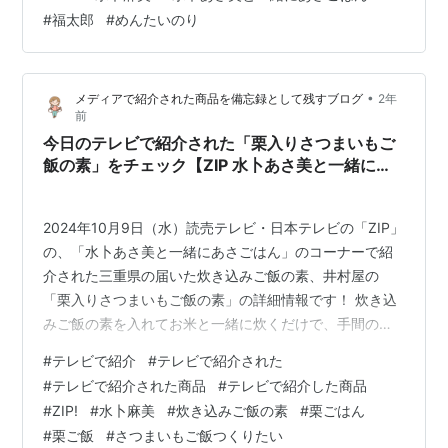
レバ 楽天市場 Amazon Yahooショッピング au PAY マー
#
福太郎
#
めんたいのり
ケット めんたいのり おにぎり お弁当 遠足 ピクニック 博
多から直送 福太郎 posted with カエレバ 楽天市場
Amazon Yahooショッピング au PAY マーケ…
•
メディアで紹介された商品を備忘録として残すブログ
2年
前
今日のテレビで紹介された「栗入りさつまいもご
飯の素」をチェック【ZIP 水卜あさ美と一緒にあ
さごはん】
2024年10月9日（水）読売テレビ・日本テレビの「ZIP」
の、「水卜あさ美と一緒にあさごはん」のコーナーで紹
介された三重県の届いた炊き込みご飯の素、井村屋の
「栗入りさつまいもご飯の素」の詳細情報です！ 炊き込
みご飯の素を入れてお米と一緒に炊くだけで、手間のか
かる「栗入りさつまいもごはん」が簡単に作れます。 具
#
テレビで紹介
#
テレビで紹介された
材には、皮付きの国産紅あずまのさつまいもと栗甘露煮
#
テレビで紹介された商品
#
テレビで紹介した商品
を、調味液には利尻産昆布のエキスと枕崎製造かつお節
#
ZIP!
#
水卜麻美
#
炊き込みご飯の素
#
栗ごはん
のだしが使われています。 さつまいもと栗の具材感を楽
#
栗ご飯
#
さつまいもご飯つくりたい
しみつつ、旨味を引き立たせる調味液で、二種類の旬の