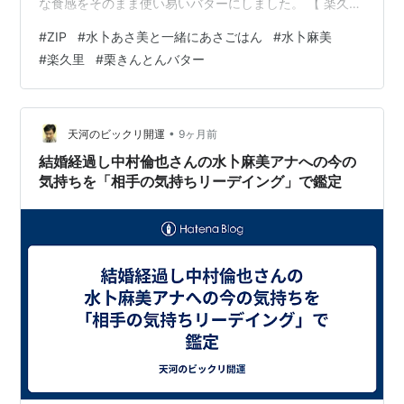
な食感をそのまま使い易いバターにしました。 【 楽久里
公式 】 栗きんとんバター 楽久里 栗 スイーツ 岐阜県 和
#
ZIP
#
水卜あさ美と一緒にあさごはん
#
水卜麻美
菓子 お菓子 スプレット 食べ物 送料無料 洋菓子 おしゃれ
#
楽久里
#
栗きんとんバター
岐阜 日持ち 取り寄せ 美味しい 栗きんとんジャム 天秤や
posted with カエレバ 楽天市場 Amazon Yahooショッピ
ング au PAY マーケット
•
天河のビックリ開運
9ヶ月前
結婚経過し中村倫也さんの水卜麻美アナへの今の
気持ちを「相手の気持ちリーデイング」で鑑定