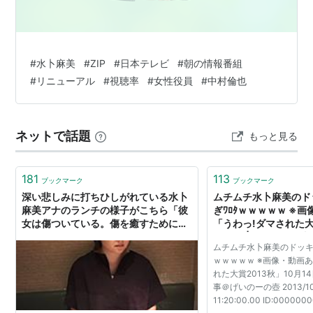
CAPTAIN!TV
天才!!カンパニー
（2010年10月-2011年3月）
* リスト::アナウンサー
#
水卜麻美
#
ZIP
#
日本テレビ
#
朝の情報番組
#
リニューアル
#
視聴率
#
女性役員
#
中村倫也
ネットで話題
もっと見る
181
113
ブックマーク
ブックマーク
深い悲しみに打ちひしがれている水卜
ムチムチ水卜麻美のド
麻美アナのランチの様子がこちら「彼
ぎﾜﾛﾀｗｗｗｗｗ ※
女は傷ついている。傷を癒すために食
「うわっ!ダマされた大
べるのだ。」
月14日 | げいのーの壺
ムチムチ水卜麻美のドッキ
ｗｗｗｗｗ ※画像・動画
れた大賞2013秋」10月1
事＠げいのーの壺 2013/10/
11:20:00.00 ID:000