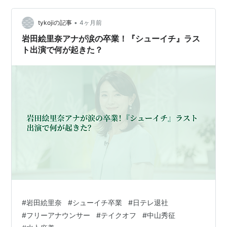
日〜）からスタジオセットや出演者などが大幅にリニュ
•
ーアル。曜日パーソナリティーでは、月曜レギュラーの
tykojiの記事
4ヶ月前
風間俊介（42）、水曜レギュラーの陣内貴美子（62）、
岩田絵里奈アナが涙の卒業！『シューイチ』ラス
木曜レギュラーの…
ト出演で何が起きた？
#
岩田絵里奈
#
シューイチ卒業
#
日テレ退社
#
フリーアナウンサー
#
テイクオフ
#
中山秀征