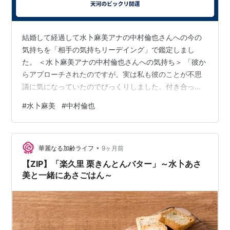
結婚して経過して水卜麻美アナの中村倫也さんへの今の
気持ちを「相手の気持ちリーデイング」で鑑定しまし
た。 ＜水卜麻美アナの中村倫也さんへの気持ち＞ 「彼か
らアプローチされたのですが。実は私も彼のことが不思
議に気になっていたのでびっくりしました。付き合って
みたら、彼が優しくて尽くしてくれるのでとても好きに
#
水卜麻美
#
中村倫也
なりました。彼にぞっこんです。結婚してみて、彼が真
面目で誠実で信頼できるのが良いですね。結婚出来て幸
せです。」 ＜解説＞ 二人は前世からの縁があるため、彼
•
女は、彼に「カルマ的に不思議に魅力」を感じていて、
華麗なる加齢ライフ
9ヶ月前
もともと、不思議に惹かれていたのです。 ※「カルマ的
【ZIP】「楽久里 栗きんとんバター」～水卜あさ
に不思議に魅力を感じる」要素とは？ 人を好…
美と一緒にあさごはん～