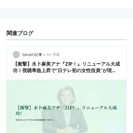
学園幕張中学校・高等学校、
慶應義塾大学
文学部（英米
文学専攻）卒業。身長158cm。左利き（箸と鉛筆は右利
き）。血液型はAB型。
関連ブログ
2010年、
日本テレビ放送網
入社
主な出演番組
•
tykojiの記事
3ヶ月前
ヒルナンデス!
(2011年3月28日〜)
【衝撃】水卜麻美アナ『ZIP！』リニューアル大成
ぐるぐるナインティナイン
【
かぶっちゃや〜YO
!】
功！視聴率急上昇で“日テレ初の女性役員”が現実
（2011年3月10日〜）
味に
ママモコモてれび（2012年4月2日〜）
幸せ！ボンビーガール（2013年4月23日〜）
アソビラボ（2013年10月3日〜）
有吉ゼミ（2013年10月7日〜）
過去の担当番組