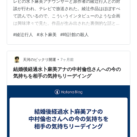
レビの水卜麻美アナウンサーと原作者の綾辻行人との対
談が行われ、テレビで放送された。綾辻作品はほぼすべ
て読んでいるので、こういうインタビューのような企画
は興味津々で見た。作品が生み出された裏側的な話と
か、おもしろかった。綾辻本人も言っていたけど、水卜
#
綾辻行人
#
水卜麻美
#
時計館の殺人
アナの綾辻作品への愛もひしひしと伝わってきたし。た
だ、問題は僕が『時計館の殺人』がどんな作品(トリック)
だったかをよく覚えていないこと。そこをちゃんと覚え
•
ていれぼ、もっと楽しめたと思うんだけど。改めて読み
天河のビックリ開運
7ヶ月前
返そうかなと、本棚から出したけど、こんなに厚かった
結婚後経過水卜麻美アナの中村倫也さんへの今の
っけ。全部読むのは、かなり時間がかかりそうだなぁ…
気持ちを相手の気持ちリーデイング