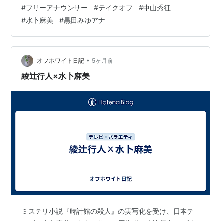
#
フリーアナウンサー
#
テイクオフ
#
中山秀征
#
水卜麻美
#
黒田みゆアナ
•
オフホワイト日記
5ヶ月前
綾辻行人×水卜麻美
ミステリ小説『時計館の殺人』の実写化を受け、日本テ