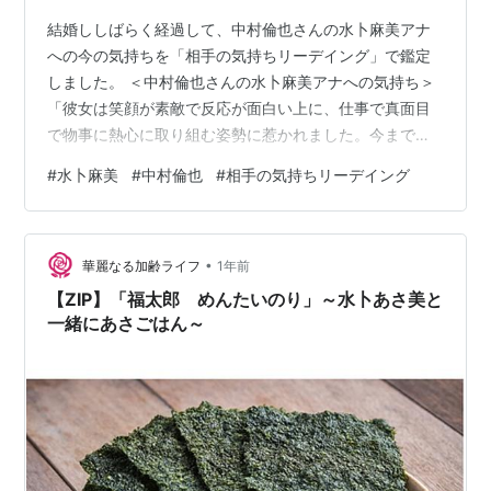
結婚ししばらく経過して、中村倫也さんの水卜麻美アナ
への今の気持ちを「相手の気持ちリーデイング」で鑑定
しました。 ＜中村倫也さんの水卜麻美アナへの気持ち＞
「彼女は笑顔が素敵で反応が面白い上に、仕事で真面目
で物事に熱心に取り組む姿勢に惹かれました。今までの
女性ではいい加減な女性が多かったのですが。彼女なら
#
水卜麻美
#
中村倫也
#
相手の気持ちリーデイング
信頼できますね。家庭の奥様としては最善です。ただ、
さっぱりさばさばしていて短気ということもあって結構
男性っぽい性格なんですね。自分の好みとしては、もう
•
少し女性らしい感じが良かったかもしれません。」 ＜解
華麗なる加齢ライフ
1年前
説＞ 彼は結婚してみて、彼女の性格がわかってくると、
【ZIP】「福太郎 めんたいのり」～水卜あさ美と
少しマイナス面を感じてきている、と出ていま…
一緒にあさごはん～