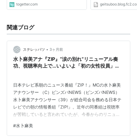
いすぎわろたwwwwwww
togetter.com
geitsuboo.blog.fc2.c
しにかわりましてVIPが
2013/10/14(月) 19:15:05.
結...
関連ブログ
•
ステレッパツ
3ヶ月前
水卜麻美アナ『ZIP』“涙の別れ”リニューアル奏
功、視聴率向上で…いよいよ「初の女性役員」に
現実感
日本テレビ系朝のニュース番組『ZIP！』MCの水卜麻美
アナウンサー （C）ピンズバNEWS（ピンズバNEWS）
水卜麻美アナウンサー（39）が総合司会を務める日本テ
レビでの朝の情報番組『ZIP!』。近年の同番組は視聴率
が苦戦していると言われていたが、今春からのリニュー
アルによって数字が回復しているという——。 ■【画
#
水卜麻美
像】水卜麻美アナ、「命狙われてんのか」俳優夫が描い
た“夫婦2人の時”の様子 『ZIP!』は2026年春（3月30