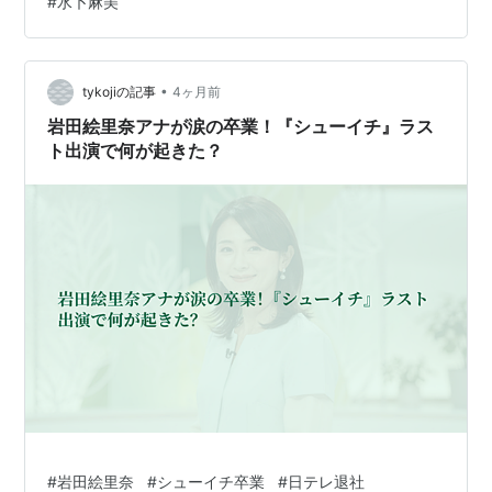
#
水卜麻美
•
tykojiの記事
4ヶ月前
岩田絵里奈アナが涙の卒業！『シューイチ』ラス
ト出演で何が起きた？
#
岩田絵里奈
#
シューイチ卒業
#
日テレ退社