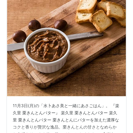
11月3日(月)の「水卜あさ美と一緒にあさごはん」。 『楽
久里 栗きんとんバター』 楽久里 栗きんとんバター 楽久
里 栗きんとんバター 栗きんとんにバターを加えた濃厚な
コクと香りが贅沢な逸品。栗きんとんの甘さとなめらか