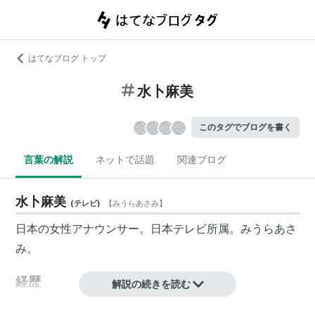
はてなブログ トップ
水卜麻美
このタグでブログを書く
言葉の解説
ネットで話題
関連ブログ
水卜麻美
(
テレビ
)
【
みうらあさみ
】
日本の女性
アナウンサー
。
日本テレビ
所属。みうらあさ
み。
経歴
解説の続きを読む
1987年4月10日、生まれ。千葉県市川市出身。渋谷教育