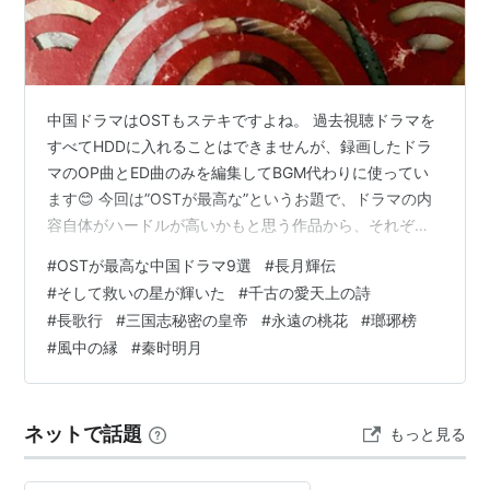
中国ドラマはOSTもステキですよね。 過去視聴ドラマを
すべてHDDに入れることはできませんが、録画したドラ
マのOP曲とED曲のみを編集してBGM代わりに使ってい
ます😊 今回は”OSTが最高な”というお題で、ドラマの内
容自体がハードルが高いかもと思う作品から、それぞれ
の楽曲への思い、インスツルメンタルが最高なものま
#
OSTが最高な中国ドラマ9選
#
長月輝伝
で、単曲ではなく選んでみました❣ ●長月輝伝～愛と救
#
そして救いの星が輝いた
#
千古の愛天上の詩
世の輪廻～ 張碧晨さん＋毛不易さんのED曲黒月光を聞く
#
長歌行
#
三国志秘密の皇帝
#
永遠の桃花
#
瑯琊榜
と走馬灯のように思い出されます😌
#
風中の縁
#
秦时明月
cntwdramalove.hatenablog.com ●そして救いの星が輝
いた カラオケで歌いたいほど、WithYouはお気に入り💕
リンク先…
ネットで話題
もっと見る