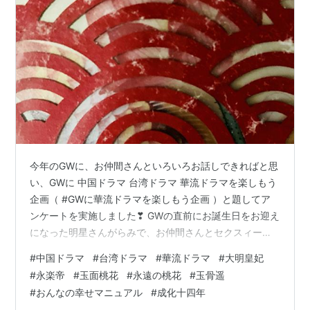
今年のGWに、お仲間さんといろいろお話しできればと思
い、GWに 中国ドラマ 台湾ドラマ 華流ドラマを楽しもう
企画（ #GWに華流ドラマを楽しもう企画 ）と題してア
ンケートを実施しました❣ GWの直前にお誕生日をお迎え
になった明星さんがらみで、お仲間さんとセクスィーな
乱れ髪話をしていたり、放送と同歩調で視聴しているド
#
中国ドラマ
#
台湾ドラマ
#
華流ドラマ
#
大明皇妃
ラマの中で、お話ししやすいネタもあって、休祝日限定7
#
永楽帝
#
玉面桃花
#
永遠の桃花
#
玉骨遥
日間、7つのアンケートを実施。 以下、まとめてご報告
#
おんなの幸せマニュアル
#
成化十四年
します😊 ＜その①・1日目＞お気に入りの乱れ髪もステ