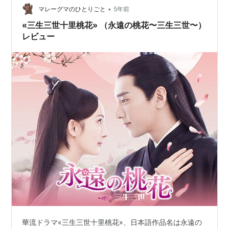
•
マレーグマのひとりごと
5年前
«三生三世十里桃花» （永遠の桃花〜三生三世〜）
レビュー
華流ドラマ«三生三世十里桃花»、日本語作品名は永遠の