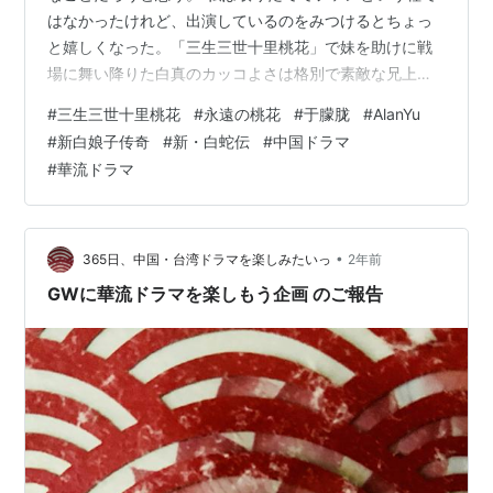
はなかったけれど、出演しているのをみつけるとちょっ
と嬉しくなった。「三生三世十里桃花」で妹を助けに戦
場に舞い降りた白真のカッコよさは格別で素敵な兄上だ
った。 ------------------------------ 「三生三世十里桃
#
三生三世十里桃花
#
永遠の桃花
#
于朦胧
#
AlanYu
花」豆瓣より 折顔と白真のいる桃林は本当に桃源郷のよ
#
新白娘子传奇
#
新・白蛇伝
#
中国ドラマ
うだった 「三生三世十里桃花」 中国ドラマのファンにと
#
華流ドラマ
って殆ど通る道だと思うのがこの作品と「夜華ロス」。
はい、私も通りました。 神仙もののひな型を作った、と
言える作品で天界→人間界→天界と舞台を変え…
•
365日、中国・台湾ドラマを楽しみたいっ
2年前
GWに華流ドラマを楽しもう企画 のご報告