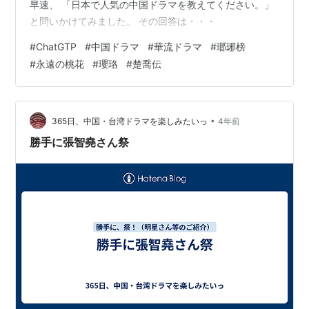
早速、 「日本で人気の中国ドラマを教えてください。」
と問いかけてみました。 その回答は・・・
#
ChatGTP
#
中国ドラマ
#
華流ドラマ
#
瑯琊榜
#
永遠の桃花
#
瓔珞
#
楚喬伝
•
365日、中国・台湾ドラマを楽しみたいっ
4年前
勝手に張智堯さん祭