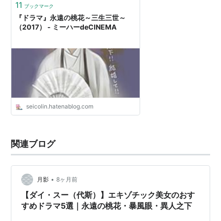
11
ブックマーク
『ドラマ』永遠の桃花～三生三世～
（2017） - ミーハーdeCINEMA
seicolin.hatenablog.com
関連ブログ
•
月影
8ヶ月前
【ダイ・スー（代斯）】エキゾチック美女のおす
すめドラマ5選｜永遠の桃花・暴風眼・異人之下