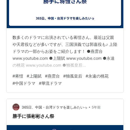
数多くのドラマに出演されている蒋愷さん。最近は父親
や天君役などが多いですが、三国演義では郭嘉役も♪ 上陸
ドラマの一部からお姿をご紹介します！ ●燕雲台
www.youtube.com ●上陽賦 www.youtube.com ●永遠
の桃花 www.youtube.com ●独孤皇后
www.youtube.com 今年、大陸で放送されたドラマも上
#
蒋愷
#
上陽賦
#
燕雲台
#
独孤皇后
#
永遠の桃花
陸しますように！
#
中国ドラマ
#
華流ドラマ
•
365日、中国・台湾ドラマを楽しみたいっ
5年前
勝手に張彬彬さん祭