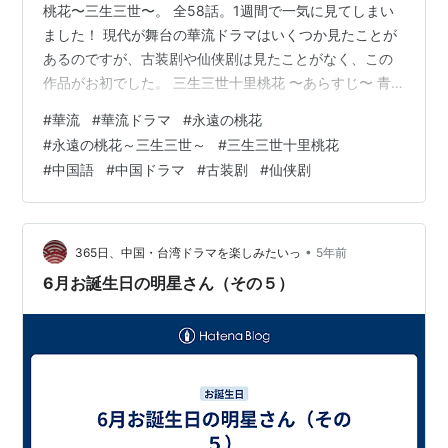
桃花〜三生三世〜。 全58話。1週間で一気に見てしまい
ました！ 現代が舞台の華流ドラマはいくつか見たことが
あるのですが、古装剧や仙侠剧は見たことがなく、この
作品がお初でした。 三生三世十里桃花 〜あらすじ〜 青
丘を治める九尾狐族の帝君の娘・白浅は男装して身分を
#
華流
#
華流ドラマ
#
永遠の桃花
偽り、司音と名乗り、天族の聖地・崑崙虚にやってく
#
永遠の桃花～三生三世～
#
三生三世十里桃花
る。そして彼女は師匠である武神・墨淵の17番目の弟子
#
中国語
#
中国ドラマ
#
古装剧
#
仙侠剧
として修行を始める。 それから2万年後、均衡を保って
いた天族と翼族の戦いが始まり、墨淵は翼族の王・擎蒼
を封じるために犠牲となる。悲しむ司音はひそかに彼の
亡骸を引き取り、青丘へと戻る。 司音…
•
365日、中国・台湾ドラマを楽しみたいっ
5年前
6月お誕生日の明星さん（その５）