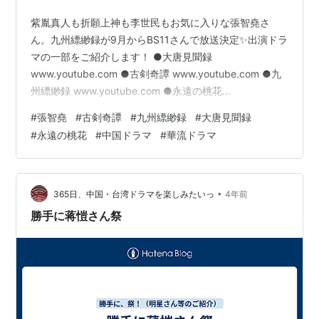
紫胤真人も折願上神も李世民もお気に入りな張智堯さ
ん。九州縹緲録が9月からBS11さんで放送決定✨出演ドラ
マの一部をご紹介します！ ●大唐見聞録
www.youtube.com ●古剣奇譚 www.youtube.com ●九
州縹緲録 www.youtube.com ●永遠の桃花
www.youtube.com ますますのご活躍を祈っています♪
#
張智堯
#
古剣奇譚
#
九州縹緲録
#
大唐見聞録
#
永遠の桃花
#
中国ドラマ
#
華流ドラマ
•
365日、中国・台湾ドラマを楽しみたいっ
4年前
勝手に蒋愷さん祭