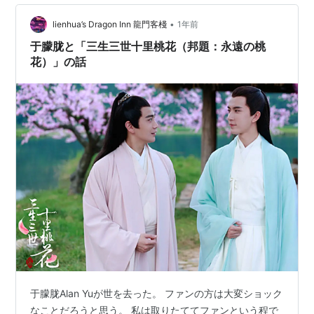
持つ役まで演じ分ける確かな演技力で、多くのドラマフ
ァンに愛されています。 www.youtube.com 今回は、そ
•
lienhua’s Dragon Inn 龍門客棧
1年前
んなダイ・スーのカッコよさと美しさが…
于朦胧と「三生三世十里桃花（邦題：永遠の桃
花）」の話
于朦胧Alan Yuが世を去った。 ファンの方は大変ショック
なことだろうと思う。 私は取りたててファンという程で