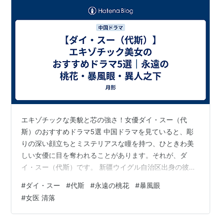
エキゾチックな美貌と芯の強さ！女優ダイ・スー（代
斯）のおすすめドラマ5選 中国ドラマを見ていると、彫
りの深い顔立ちとミステリアスな瞳を持つ、ひときわ美
しい女優に目を奪われることがあります。それが、ダ
イ・スー（代斯）です。 新疆ウイグル自治区出身の彼女
は、ディリラバらと共に「ウイグル美女」として知ら
#
ダイ・スー
#
代斯
#
永遠の桃花
#
暴風眼
れ、その美貌は一度見たら忘れられません。しかし、彼
#
女医 清落
女の魅力は外見だけではありません。アクションもこな
す身体能力の高さと、クールな姉御肌から複雑な内面を