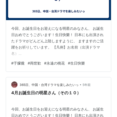
今回、お誕生日をお迎えになる明星のみなさん、 お誕生
日おめでとうございます！生日快樂！ 日本にも出演され
たドラマがどんどん上陸しますように、 ますますのご活
躍をお祈りしています。 【凡例】お名前（出演ドラマ
名）
♡♥♥♡♥♡♥♥♡♥♡♥♥♡♥♡♥♥♡♥♡♥♥♡
#
于朦朧
#
両世歓
#
永遠の桃花
#
生日快樂
6/13 ・孟瑤さん （水滸伝 All Men Are Brothers） 6/14
・陳思斯さん （鳳凰の飛翔、宮廷の諍い女、武則天-The
Empress-） ・徐熙娣（小S）さん （流星花園2018）
•
6/15 ・于朦朧アラン・ユーさん （両世歓～ふたつの魂、
365日、中国・台湾ドラマを楽しみたいっ
5年前
一途な想い～、新・白蛇伝〜千年一度の恋〜、永遠の桃
4月お誕生日の明星さん（その１０）
花～三生三世～、太子妃…