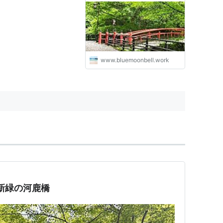
www.bluemoonbell.work
新緑の河鹿橋