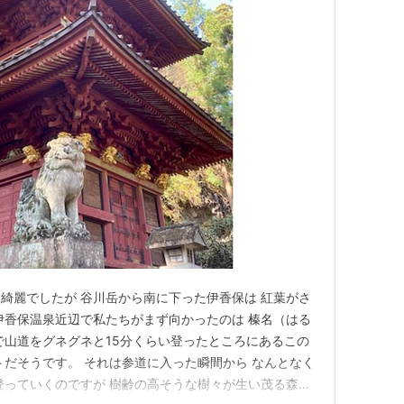
綺麗でしたが 谷川岳から南に下った伊香保は 紅葉がさ
伊香保温泉近辺で私たちがまず向かったのは 榛名（はる
で山道をグネグネと15分くらい登ったところにあるこの
トだそうです。 それは参道に入った瞬間から なんとなく
登っていくのですが 樹齢の高そうな樹々が生い茂る森を