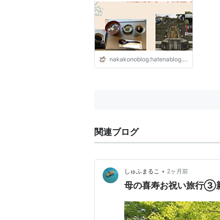
nakakonoblog.hatenablog.com
関連ブログ
•
しゅふまるこ
2ヶ月前
母の喜寿お祝い旅行③