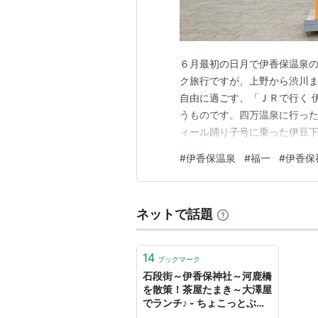
６月最初の日月で伊香保温泉
ク旅行ですが、上野から渋川
自由に過ごす、「ＪＲで行く 
うものです。四万温泉に行っ
ィール踊り子号に乗った伊豆下
ランの長所は・価格が安い・ 
#
伊香保温泉
#
福一
#
伊香保
安定・１名からでも参加しや
性は「そこそこ」、列車の時間
ネットで話題
14
ブックマーク
石段街～伊香保神社～河鹿橋
を散策！茶屋たまき～大澤屋
でランチ♪ - ちょこっとぶろ
ぐ