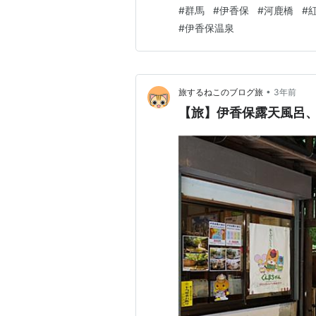
抜けていく感じが なんとも厳
#
群馬
#
伊香保
#
河鹿橋
#
もなく大きな樹々ばかりで 長
#
伊香保温泉
腹を撫でると良いらしいので 
•
旅するねこのブログ旅
3年前
【旅】伊香保露天風呂