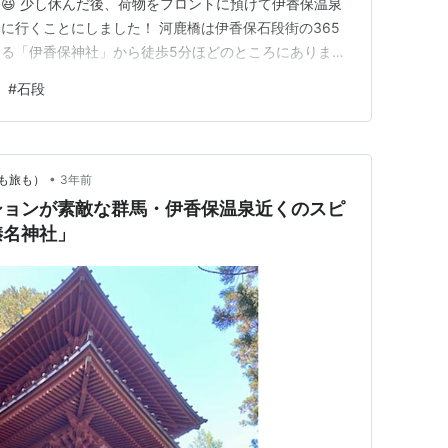
😆 少し休んだ後、荷物をフロントに預けて伊香保温泉
に行くことにしました！ 河鹿橋は伊香保石段街の365
る「伊香保神社」から徒歩5分ほどのところにありま
千尋の神隠し」のモデルになってるんだそう！ 今回お世
#
石段
上部に位置しているので河鹿橋まで徒歩で10分ほどで
の河鹿橋、凄くきれ…
•
も旅も）
3年前
ションが素敵な群馬・伊香保温泉近くのスピ
榛名神社」