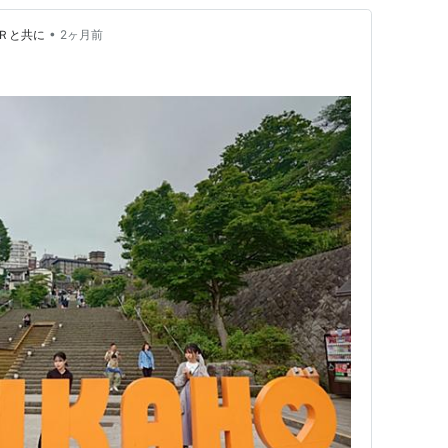
•
Ｒと共に
2ヶ月前