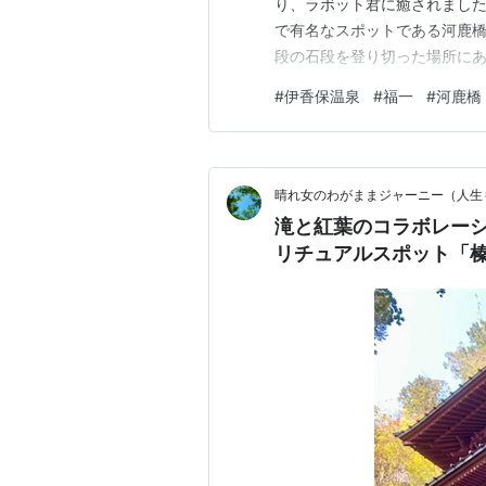
り、ラボット君に癒されました
で有名なスポットである河鹿橋
段の石段を登り切った場所にあ
す。 なんでもこの橋は「千と
#
伊香保温泉
#
福一
#
河鹿橋
話になった「福一」は石段街の
行くことができました。 新緑
晴れ女のわがままジャーニー（人生
滝と紅葉のコラボレー
リチュアルスポット「