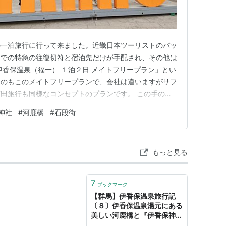
の一泊旅行に行って来ました。近畿日本ツーリストのパッ
までの特急の往復切符と宿泊先だけが手配され、その他は
伊香保温泉（福一） １泊２日 メイトフリープラン」とい
たのもこのメイトフリープランで、会社は違いますがサフ
田旅行も同様なコンセプトのプランです。 この手のプ
行程が完全に自由である・手配が一括で済む・宿の質が
神社
#
河鹿橋
#
石段街
すい短所は・観光・食事はすべて自分で手配・旅程の柔軟
等制約も多い・宿の選択…
もっと見る
7
ブックマーク
【群馬】伊香保温泉旅行記
〔８〕伊香保温泉湯元にある
美しい河鹿橋と『伊香保神
社』 - 旅のRESUME