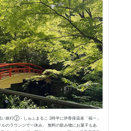
い旅行② - しゅふまるこ 2時半に伊香保温泉「福一」
テルのラウンジで一休み。 無料の飲み物にお菓子もあ