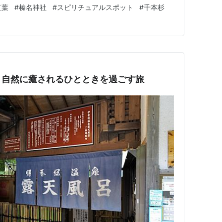
かで雰囲気があります。 千本杉のあたりの木々は とてつ
紅葉
#
榛名神社
#
スピリチュアルスポット
#
千本杉
い歴史を感じました。 布袋さんも参道にいらっしゃり お
撫でさ…
、自然に癒されるひとときを過ごす旅