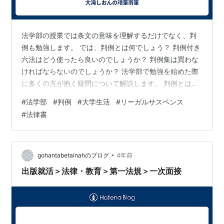
法学部の授業では条文の意味を理解するだけでなく、判
例も勉強します。 では、判例とは何でしょう？ 判例付き
六法はどう使ったら良いのでしょうか？ 判例集は買わな
ければならないのでしょうか？ 法学部で勉強を始めた際
に多くの方が抱く疑問について解説します。 判例とは何
か？ 最高裁判所の判例は条文の意味を明確にする役割が
#
法学部
#
判例
#
大学生活
#
リーガルサスペンス
ある 判例付き六法はたくさんの判例や最新の判例を知る
#
法律書
のに役立つ 判例集は買わなければならないのでしょう
か？ まとめ 判例とは何か？ 判例は、裁判所が出した判
決の事例のことです。 法学部で判例の勉強をする際は、
どのような事件だったのか？ 争点は何なのか？ 関係する
•
gohantabetainahのブログ
4年前
条文はどれか？ 裁判所は…
出版就活＞法律・教育＞第一法規＞一次面接