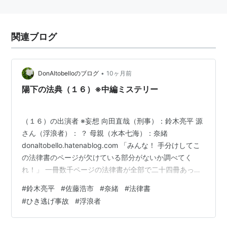
関連ブログ
•
DonAltobelloのブログ
10ヶ月前
陽下の法典（１６）※中編ミステリー
（１６）の出演者 ※妄想 向田直哉（刑事）：鈴木亮平 源
さん（浮浪者）： ？ 母親（水本七海）：奈緒
donaltobello.hatenablog.com 「みんな！ 手分けしてこ
の法律書のページが欠けている部分がないか調べてく
れ！」 一冊数千ページの法律書が全部で二十四冊あっ
た。 向田たちは一枚一枚、ちぎり取られたページがない
#
鈴木亮平
#
佐藤浩市
#
奈緒
#
法律書
か根気よく調べた。 調べ始めて三時間が過ぎようとした
#
ひき逃げ事故
#
浮浪者
時、一人がちぎり取られた箇所を見つけた。 「ありまし
た！」 「どの部分だ？」 「刑法です！」 「よしっ！ 科