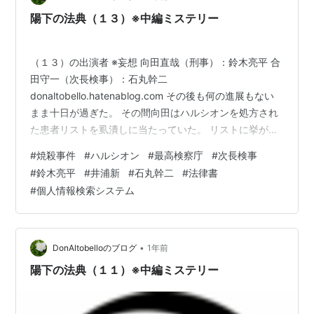
陽下の法典（１３）※中編ミステリー
（１３）の出演者 ※妄想 向田直哉（刑事）：鈴木亮平 合
田守一（次長検事）：石丸幹二
donaltobello.hatenablog.com その後も何の進展もない
まま十日が過ぎた。 その間向田はハルシオンを処方され
た患者リストを虱潰しに当たっていた。 リストに挙がっ
た患者は３４７名、その内３４０名については処方され
#
焼殺事件
#
ハルシオン
#
最高検察庁
#
次長検事
た量と服用した量が合致した。紛失または記憶違いによ
#
鈴木亮平
#
井浦新
#
石丸幹二
#
法律書
り処方量と服用量に誤差がある患者が７名にしぼられ
#
個人情報検索システム
た。 さらに、大幅な誤差のある３名について詳しい調査
が行われることとなった。 緒方誠二３７才は処方された
内の１０錠を知人に提供したことがわかった。その知人
について未使用のハルシオンを同…
•
DonAltobelloのブログ
1年前
陽下の法典（１１）※中編ミステリー