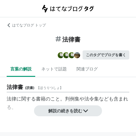
はてなブログ トップ
法律書
このタグでブログを書く
言葉の解説
ネットで話題
関連ブログ
法律書
(
読書
)
【
ほうりつしょ
】
法律に関する書籍のこと。
判例集‎
や
法令集
なども含まれ
る。
解説の続きを読む