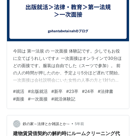
今回は 第一法規 の 一次面接 体験記です。少しでもお役
に立てばうれしいです♬ 一次面接はオンラインで30分ほ
どの面接です。服装は自由でした（スーツで参加）。 前
の人の時間が押したのか、予定より5分ほど遅れて開始。
一次面接は会社説明会にいた女性の人事の方と1対1の面
接です。 終始和やかな雰囲気で進み、会社に対する印象
#
就活
#
出版就活
#
新卒
#
23卒
#
24卒
#
法律書
がさらに良くなりました。 以下、面接の流れです。 自己
#
面接
#
一次面接
#
就活体験記
紹介と学校でやってきたこと（1分程度と指定） まずは雑
談 ・出身地とそこがどのような場所か、幼少期は何をし
て遊んだか 会社を知ったきっかけ 説明会での印象 就活
軸とどのような会社を志望しているか 会社の選考状況 勤
•
鉄の家～法律とか雑談とか～
5年前
務地の希望は…
建物賃貸借契約の解約時にルームクリーニング代