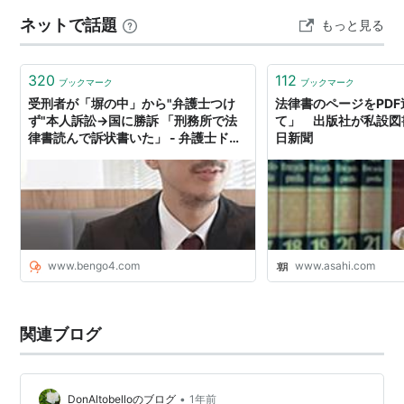
捜研に回してくれ！」 「あとの者は鶴塚公園周辺の聞き
ネットで話題
もっと見る
込みだ！」 Amazon Fire TV Cube(キュ…
320
112
ブックマーク
ブックマーク
受刑者が「塀の中」から"弁護士つけ
法律書のページをPD
ず"本人訴訟→国に勝訴 「刑務所で法
て」 出版社が私設図
律書読んで訴状書いた」 - 弁護士ドッ
日新聞
トコムニュース
www.bengo4.com
www.asahi.com
関連ブログ
•
DonAltobelloのブログ
1年前