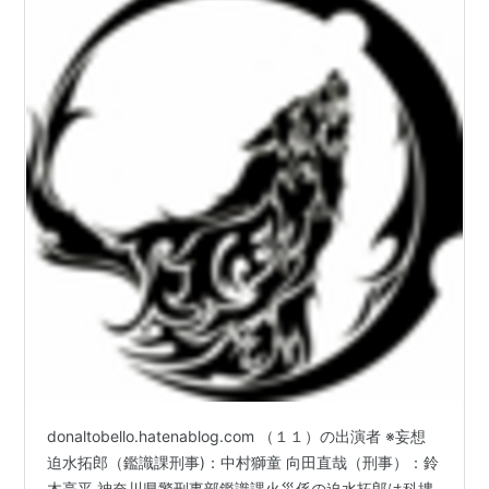
donaltobello.hatenablog.com （１１）の出演者 ※妄想
迫水拓郎（鑑識課刑事)：中村獅童 向田直哉（刑事）：鈴
木亮平 神奈川県警刑事部鑑識課火災係の迫水拓郎は科捜