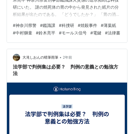
研にいた。 謎の焼死体の胃の中から発見された紙片の分
析結果が出たのである。 「どうでしたか？」 「胃の消化
液で”紙”もだいぶやられてましたがなんとかわかりまし
#
神奈川県警
#
鑑識課
#
科捜研
#
焼殺事件
#
薄葉紙
た。」 「紙は薄葉印刷紙、聖書や六法全書、辞書のよう
#
中村獅童
#
鈴木亮平
#
モールス信号
#
電鍵
#
法律書
に情報量の多い書籍に使用されるものでした。」 「何が
印刷されているかわかりましたか？」 「解読できたのは
この部分のみです。」 〔■■■■国と■謀し■■■■に対
■■■■■力■■使さ■■■■■者■■■■■■…
•
大滝しおんの晴筆雨筆
2年前
法学部で判例集は必要？ 判例の意義との勉強方
法